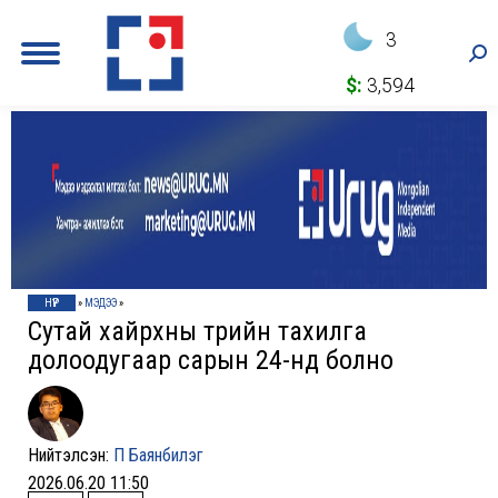
3
Sea
$:
3,594
НҮҮР
»
МЭДЭЭ
»
Сутай хайрхны төрийн тахилга
долоодугаар сарын 24-нд болно
Нийтэлсэн:
П Баянбилэг
2026.06.20 11:50