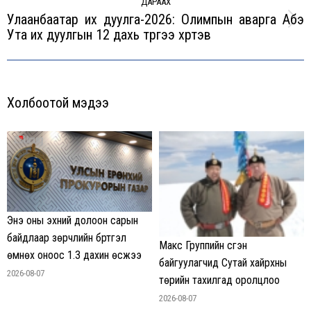
ДАРААХ
Улаанбаатар их дуулга-2026: Олимпын аварга Абэ
Next
Ута их дуулгын 12 дахь түрүүгээ хүртэв
post:
Холбоотой мэдээ
Энэ оны эхний долоон сарын
байдлаар зөрчлийн бүртгэл
Макс Группийн үүсгэн
өмнөх оноос 1.3 дахин өсжээ
байгуулагчид Сутай хайрхны
2026-08-07
төрийн тахилгад оролцлоо
2026-08-07