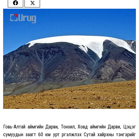
Share
Share
on
on
Facebook
Twitter
Говь-Алтай аймгийн Дарви, Тонхил, Ховд аймгийн Дарви, Цэцэг
сумуудын заагт 60 км урт үргэлжлэх Сутай хайрхны тэнгэрийг