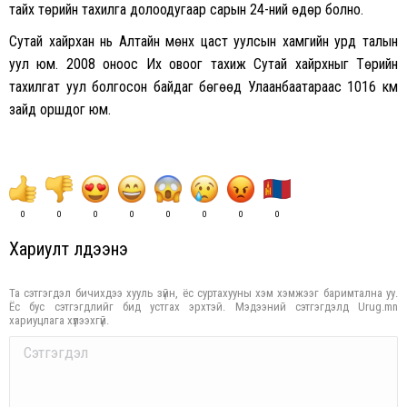
тайх төрийн тахилга долоодугаар сарын 24-ний өдөр болно.
Сутай хайрхан нь Алтайн мөнх цаст уулсын хамгийн урд талын
уул юм. 2008 оноос Их овоог тахиж Сутай хайрхныг Төрийн
тахилгат уул болгосон байдаг бөгөөд Улаанбаатараас 1016 км
зайд оршдог юм.
0
0
0
0
0
0
0
0
Хариулт үлдээнэ үү
Та сэтгэгдэл бичихдээ хууль зүйн, ёс суртахууны хэм хэмжээг баримтална уу.
Ёс бус сэтгэгдлийг бид устгах эрхтэй. Мэдээний сэтгэгдэлд Urug.mn
хариуцлага хүлээхгүй.
Comment