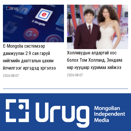
E-Mongolia системээр
Холливудын алдартай хос
дамжуулан 2.9 сая гаруй
болох Том Холланд, Зендаяа
нийгмийн даатгалын цахим
нар нууцаар хуримаа хийжээ
үйлчилгээг иргэдэд хүргэлээ
2026-08-07
2026-08-07