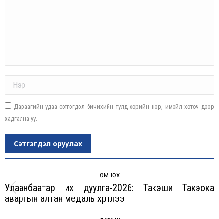
Name *
Дараагийн удаа сэтгэгдэл бичихийн тулд өөрийн нэр, имэйл хөтөч дээр
хадгална уу.
Сэтгэгдэл оруулах
Post
navigation
ӨМНӨХ
Улаанбаатар их дуулга-2026: Такэши Такэока
Previous
аваргын алтан медаль хүртлээ
post: