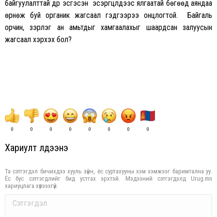
байгуулалттай дүр эсгэсэн эсэргүүцлүүдээс ялгаатай бөгөөд аяндаа
өрнөж буй органик жагсаал гэдгээрээ онцлогтой. Байгаль
орчин, зэрлэг ан амьтдыг хамгаалахыг шаардсан залуусын
жагсаал хэрхэх бол?
0
0
0
0
0
0
0
0
Хариулт үлдээнэ үү
Та сэтгэгдэл бичихдээ хууль зүйн, ёс суртахууны хэм хэмжээг баримтална уу.
Ёс бус сэтгэгдлийг бид устгах эрхтэй. Мэдээний сэтгэгдэлд Urug.mn
хариуцлага хүлээхгүй.
Comment