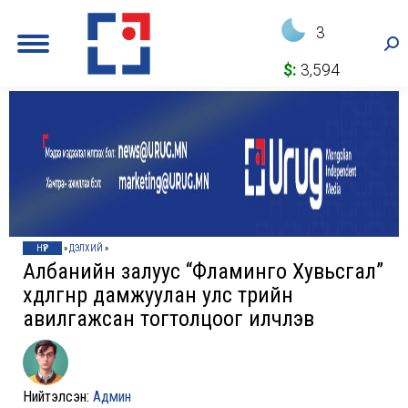
3
Sea
$:
3,594
НҮҮР
»
ДЭЛХИЙ
»
Албанийн залуус “Фламинго Хувьсгал”
хөдөлгөөнөөрөө дамжуулан улс төрийн
авилгажсан тогтолцоог илчлэв
Нийтэлсэн:
Админ