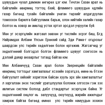
шувуудын чухал дамжин өнгөрөх цэг юм. Түүнчлэн Сазан арал нь
байгалийн өвөрмөц тогтоц бүхий, фламинго шувуудын нүүдлийн
газар бөгөөд тухайн байгалийн унаган төрхийг алдагдуулан
томоохон барилга байгуулaмж барьж, олон нийтийн хөлийн газар
болгох нь ховор ан амьтад устах хүртэл эрсдэл учруулж буй.
Мөн уг эсэргүүцлийн жагсаал зөвхөн уг төслийн эсрэг биш, Бүгд
Найрамдах Албани Улсын Ерөнхий сайд Эди Рама-г огцрохыг
шаардсан улс төрийн хөдөлгөөн болон өргөжив. Жагсагчид уг
хөдөлгөөний бэлгэдэл болгон фламинго шувууг сонгосон нь
дэлхий даяар анхаарлыг татаад байгаа юм.
Мөн Албаничууд Сазан арал болон Звернецийн байгалийн
өвөрмөц тогтоцыг хамгаалахыг хүсэхийн зэрэгцээ, өмнө нь бүтээн
байгуулалт хийхийг хориглож байсан хууль эрх зүйн хамгаалалтыг
үл харгалзан энэхүү төслийг урагшлуулах боломж олгосон гэж үзэх
авлигын систем болоод дабл стандартыг эсэргүүцэж байна. Уг
хөдөлгөөний онцлог нь залуучууд, оюутнууд, жирийн ажилчдыг
хамраж байгаа бөгөөд өмнөх улс төрийн намуудын зохион