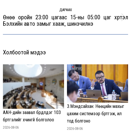
post:
ДАРААХ
Өнөө оройн 23:00 цагаас 15-ны 05:00 цаг хүртэл
Next
Бэлхийн авто замыг хааж, шинэчилнэ
post:
Холбоотой мэдээ
З.Мэндсайхан: Нөөцийн махыг
ААН-үүдийн заавал бүрдүүлдэг 103
цахим системээр бүртгэж, ил
бүртгэлийг хүчингүй болголоо
тод болгоно
2026-08-06
2026-08-06