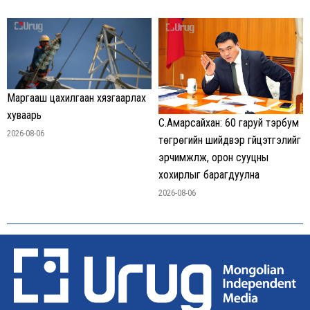
Маргааш цахилгаан хязгаарлах
хуваарь
С.Амарсайхан: 60 гаруй тэрбум
2026-08-06
төгрөгийн шийдвэр гүйцэтгэлийг
эрчимжүүлж, орон сууцны
хохирлыг барагдуулна
2026-08-06