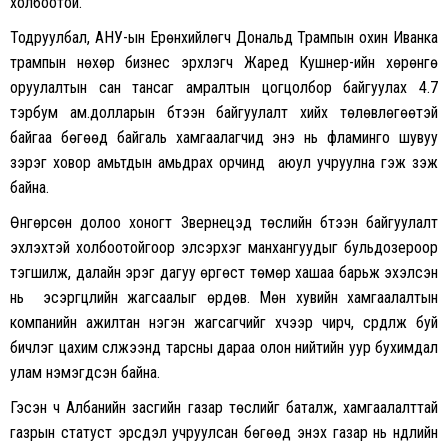
холбоотой.
Тодруулбал, АНУ-ын Ерөнхийлөгч Дональд Трампын охин Иванка
трампын нөхөр бизнес эрхлэгч Жаред Кушнер-ийн хөрөнгө
оруулалтын сан тансаг амралтын цогцолбор байгуулах 4.7
тэрбум ам.долларын бүтээн байгуулалт хийх төлөвлөгөөтэй
байгаа бөгөөд байгаль хамгаалагчид энэ нь фламинго шувуу
зэрэг ховор амьтдын амьдрах орчинд аюул учруулна гэж үзэж
байна.
Өнгөрсөн долоо хоногт Звернецэд төслийн бүтээн байгуулалт
эхлэхтэй холбоотойгоор элсэрхэг манхангуудыг бульдозероор
тэгшилж, далайн эрэг дагуу өргөст төмөр хашаа барьж эхэлсэн
нь эсэргүүцлийн жагсаалыг өрдөв. Мөн хувийн хамгаалалтын
компанийн ажилтан нэгэн жагсагчийг хүчээр чирч, сүрдүүлж буй
бичлэг цахим сүлжээнд тарсны дараа олон нийтийн уур бухимдал
улам нэмэгдсэн байна.
Гэсэн ч Албанийн засгийн газар төслийг баталж, хамгаалалттай
газрын статуст эрсдэл учруулсан бөгөөд энэхүү газар нь нүүдлийн