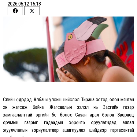
2026.06.12 16:18
Share
Share
on
on
Facebook
Twitter
Сүүлийн өдрүүдэд Албани улсын нийслэл Тирана хотод олон мянган
хүн жагсаж байна. Жагсаалын эхлэл нь Засгийн газар
хамгаалалттай эргийн бүс болох Сазан арал болон Звернец
орчмын газрыг гадаадын хөрөнгө оруулагчдад аялал
жуулчлалын зориулалтаар ашиглуулах шийдвэр гаргасантай