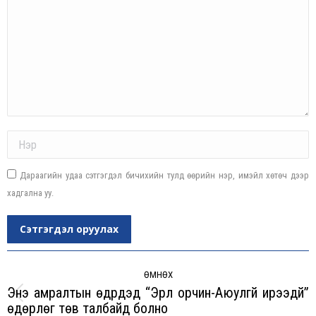
Name *
Дараагийн удаа сэтгэгдэл бичихийн тулд өөрийн нэр, имэйл хөтөч дээр
хадгална уу.
Сэтгэгдэл оруулах
Post
navigation
ӨМНӨХ
Энэ амралтын өдрүүдэд “Эрүүл орчин-Аюулгүй ирээдүй”
Previous
өдөрлөг төв талбайд болно