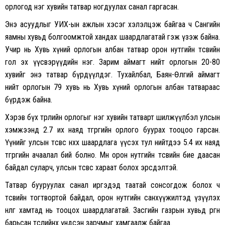
орлогод нэг хувийн татвар ногдуулах санал гаргасан.
Энэ асуудлыг УИХ-ын ажлын хэсэг хэлэлцэж байгаа ч Сангийн
яамны хувьд болгоомжтой хандах шаардлагатай гэж үзэж байна.
Учир нь Хувь хүний орлогын албан татвар орон нутгийн төсвийн
гол эх үүсвэрүүдийн нэг. Зарим аймагт нийт орлогын 20-80
хувийг энэ татвар бүрдүүлдэг. Тухайлбал, Баян-Өлгий аймагт
нийт орлогын 79 хувь нь Хувь хүний орлогын албан татвараас
бүрдэж байна.
Хэрэв бүх төрлийн орлогыг нэг хувийн татварт шилжүүлбэл улсын
хэмжээнд 2.7 их наяд төгрөгийн орлого буурах тооцоо гарсан.
Үүнийг улсын төсвөөс нөхөх шаардлага үүсэх тул нийтдээ 5.4 их наяд
төгрөгийн ачаалал бий болно. Мөн орон нутгийн төсвийн бие даасан
байдал суларч, улсын төсвөөс хараат болох эрсдэлтэй.
Татвар бууруулах санал иргэдэд таатай сонсогдож болох ч
төсвийн тогтвортой байдал, орон нутгийн санхүүжилтэд үзүүлэх
нөлөөг хамтад нь тооцох шаардлагатай. Засгийн газрын хувьд өргөн
барьсан төслийнхөө үндсэн зарчмыг хамгаалж байгаа.