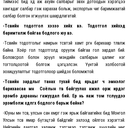
Тиймээс бид хөдөө аж ахуйн салбарыг зөвхөн дотоодын хэрэгцээ
хангадаг салбар гэж харахаа больж, экспортын чиг баримжаатай
салбар болгон хөгжүүлэх шаардлагатай.
-Төсвийн тодотгол хэзээ хийх вэ. Тодотгол хийхэд
баримталж байгаа бодлого юу вэ.
-Төсвийн тодотголыг намрын төсөвтэй хамт өргөн барихаар төлөвлөж
байна. Хоёр гол тодотголд оруулж байгаа гол зардал бий.
Боловсрол болон эрүүл мэндийн салбарын цалинг нэг
тогтолцоотой болгож цэгцэлсэн. Үүнтэй холбоотой
зохицуулалтыг тодотголоор шийдэх боломжтой.
-Төсвийн зардлыг танах тухай бид ярьдаг ч эмнэлэг
барихаасаа өмнө Соёлын төв байгуулах ажил орж ирдэг
эрэмбэ дарааны гажуудал бий. Ер нь яаж том төслүүдээ
эрэмбэлж хөдөлгөх бодлого барьж байна?
-Юуны өмнө төсөв, улсын сан хөмрөг гэж ярьж байгаагийнх бид Монгол
Улсын төсөв ямар бүтэцтэй байдгийг эхлээд ойлгох хэрэгтэй.
Нийгмийн даатгал, халамж, тэтгэвэр, тэтгэмж, хүүхдийн мөнгө