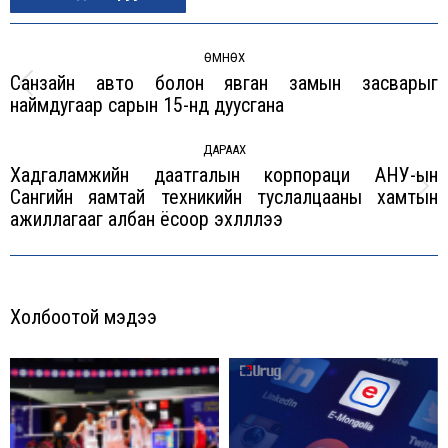
Post
navigation
ӨМНӨХ
Санзайн авто болон явган замын засварыг
Previous
наймдугаар сарын 15-нд дуусгана
post:
ДАРААХ
Хадгаламжийн даатгалын корпораци АНУ-ын
Сангийн яамтай техникийн туслалцааны хамтын
Next
ажиллагааг албан ёсоор эхлүүллээ
post:
Холбоотой мэдээ