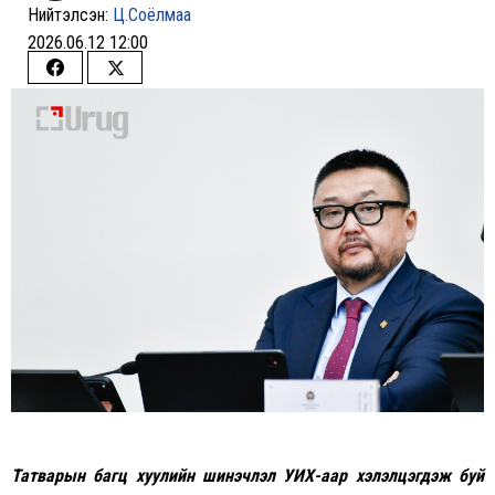
Нийтэлсэн:
Ц.Соёлмаа
2026.06.12 12:00
Share
Share
on
on
Facebook
Twitter
Татварын багц хуулийн шинэчлэл УИХ-аар хэлэлцэгдэж буй