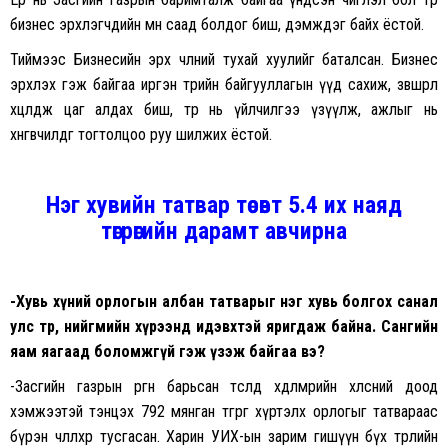
бизнес эрхлэгчдийн өмнө саад болдог биш, дэмждэг байх ёстой.
Тиймээс Бизнесийн эрх чөлөөний тухай хуулийг баталсан. Бизнес
эрхлэх гэж байгаа иргэн төрийн байгууллагын үүд сахиж, зөвшөөрөл
хөөцөлдөж цаг алдах биш, төр нь үйлчилгээ үзүүлж, ажлыг нь
хөнгөвчилдөг тогтолцоо руу шилжих ёстой.
Нэг хувийн татвар төсөвт 5.4 их наяд
төгрөгийн дарамт авчирна
-Хувь хүний орлогын албан татварыг нэг хувь болгох санал
улс төр, нийгмийн хүрээнд идэвхтэй яригдаж байна. Сангийн
яам яагаад боломжгүй гэж үзэж байгаа вэ?
-Засгийн газрын өргөн барьсан төсөлд хөдөлмөрийн хөлсний доод
хэмжээтэй тэнцэх 792 мянган төгрөг хүртэлх орлогыг татвараас
бүрэн чөлөөлөхөөр тусгасан. Харин УИХ-ын зарим гишүүн бүх төрлийн