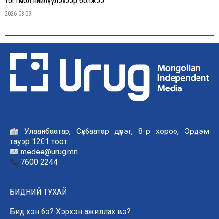
тогтмол нийлүүлэхээр болжээ
2026-08-09
Улаанбаатар, Сүхбаатар дүүрэг, 8-р хороо, Эрдэм
тауэр 1201 тоот
medee@urug.mn
7600 2244
БИДНИЙ ТУХАЙ
Бид хэн бэ? Хэрхэн ажиллах вэ?