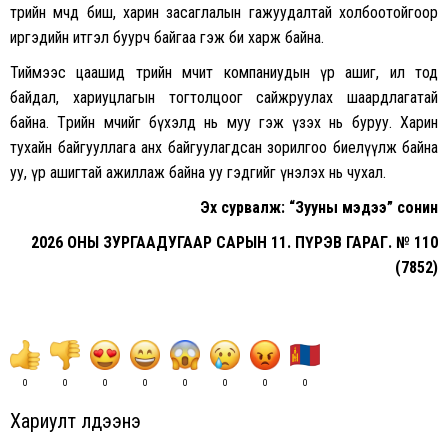
төрийн өмчдөө биш, харин засаглалын гажуудалтай холбоотойгоор
иргэдийн итгэл буурч байгаа гэж би харж байна.
Тиймээс цаашид төрийн өмчит компаниудын үр ашиг, ил тод
байдал, хариуцлагын тогтолцоог сайжруулах шаардлагатай
байна. Төрийн өмчийг бүхэлд нь муу гэж үзэх нь буруу. Харин
тухайн байгууллага анх байгуулагдсан зорилгоо биелүүлж байна
уу, үр ашигтай ажиллаж байна уу гэдгийг үнэлэх нь чухал.
Эх сурвалж: “Зууны мэдээ” сонин
2026 ОНЫ ЗУРГААДУГААР САРЫН 11. ПҮРЭВ ГАРАГ. № 110
(7852)
0
0
0
0
0
0
0
0
Хариулт үлдээнэ үү