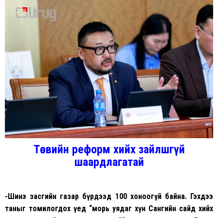
Төсвийн реформ хийх зайлшгүй
шаардлагатай
-Шинэ засгийн газар бүрдээд 100 хоноогүй байна. Гэхдээ
таныг томилогдох үед “морь уядаг хүн Сангийн сайд хийх