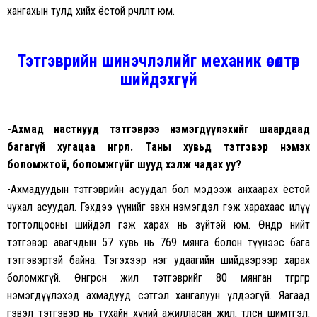
хангахын тулд хийх ёстой өөрчлөлт юм.
Тэтгэврийн шинэчлэлийг механик өсөлтөөр
шийдэхгүй
-Ахмад настнууд тэтгэврээ нэмэгдүүлэхийг шаардаад
багагүй хугацаа өнгөрлөө. Таны хувьд тэтгэвэр нэмэх
боломжтой, боломжгүйг шууд хэлж чадах уу?
-Ахмадуудын тэтгэврийн асуудал бол мэдээж анхаарах ёстой
чухал асуудал. Гэхдээ үүнийг зөвхөн нэмэгдэл гэж харахаас илүү
тогтолцооны шийдэл гэж харах нь зүйтэй юм. Өнөөдөр нийт
тэтгэвэр авагчдын 57 хувь нь 769 мянга болон түүнээс бага
тэтгэвэртэй байна. Тэгэхээр нэг удаагийн шийдвэрээр харах
боломжгүй. Өнгөрсөн жил тэтгэврийг 80 мянган төгрөгөөр
нэмэгдүүлэхэд ахмадууд сэтгэл хангалуун үлдээгүй. Яагаад
гэвэл тэтгэвэр нь тухайн хүний ажилласан жил, төлсөн шимтгэл,