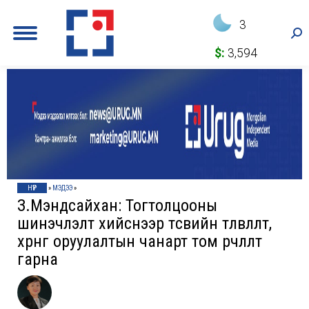
3
Sea
$:
3,594
НҮҮР
»
МЭДЭЭ
»
З.Мэндсайхан: Тогтолцооны
шинэчлэлт хийснээр төсвийн төлөвлөлт,
хөрөнгө оруулалтын чанарт том өөрчлөлт
гарна