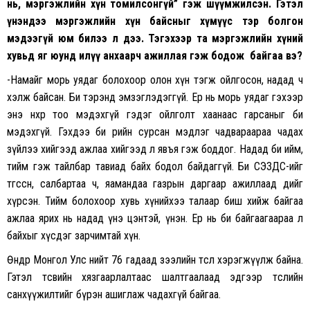
нь, мэргэжлийн хүн томилсонгүй” гэж шүүмжилсэн. Гэтэл
үнэндээ мэргэжлийн хүн байсныг хүмүүс тэр болгон
мэдээгүй юм билээ л дээ. Тэгэхээр та мэргэжлийн хүний
хувьд яг юунд илүү анхаарч ажиллая гэж бодож байгаа вэ?
-Намайг морь уядаг болохоор олон хүн тэгж ойлгосон, надад ч
хэлж байсан. Би тэрэнд эмзэглэдэггүй. Ер нь морь уядаг гэхээр
энэ нөхөр тоо мэдэхгүй гэдэг ойлголт хаанаас гарсаныг би
мэдэхгүй. Гэхдээ би өөрийн сурсан мэдлэг чадвараараа чадах
зүйлээ хийгээд ажлаа хийгээд л явъя гэж боддог. Надад би ийм,
тийм гэж тайлбар тавиад байх бодол байдаггүй. Би СЭЗДС-ийг
төгссөн, салбартаа ч, яамандаа газрын даргаар ажиллаад өдийг
хүрсэн. Тийм болохоор хувь хүнийхээ талаар биш хийж байгаа
ажлаа ярих нь надад үнэ цэнтэй, үнэн. Ер нь би байгаагаараа л
байхыг хүсдэг зарчимтай хүн.
Өнөөдөр Монгол Улс нийт 76 гадаад зээлийн төсөл хэрэгжүүлж байна.
Гэтэл төсвийн хязгаарлалтаас шалтгаалаад эдгээр төслийн
санхүүжилтийг бүрэн ашиглаж чадахгүй байгаа.