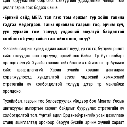
хөрөнгө оруулалтын бодлого, санхүүгийн удирдлагын чанарт том
өөрчлөлт гарна гэж бодож байна.
-Ерөнхий сайд МЕГА төсөл гэж том ярихыг түр хойш тавина
гэдгээ мэдэгдсэн. Таны ярианаас газрын тос, эрчим хүч,
уул уурхайн том төслүүд үндэсний аюулгүй байдалтай
холбоотой учир хийнэ гэж ойлголоо, зөв үү?
-Засгийн газрын хувьд эдийн засагт шууд үр өгөөж өгөх, бүтцийн өөрчлөлт
хийх төслүүдээ нэн тэргүүнд эрэмбэлж байна. Төр бүх салбарт
оролцох ёсгүй. Хувийн хэвшил хийх боломжтой ажлыг төр булааж
хийх шаардлагагүй. Харин хувийн хэвшил дангаараа
хэрэгжүүлэхэд хүндрэлтэй эсвэл үндэсний хэмжээний
стратегийн ач холбогдолтой төслүүд дээр төр манлайлж
оролцоно.
Тухайлбал, газрын тос боловсруулах үйлдвэр бол Монгол Улсын
шатахууны импортын хараат байдлыг бууруулах стратегийн ач
холбогдолтой төсөл. Үүнтэй адил Эрдэнэбүрэнгийн усан цахилгаан
станц ашиглалтад орсноор баруун бүсийн эрчим хүчний хараат