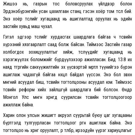
Жишээ нь, газрын тос боловсруулах үйлдвэр болон
Эрдэнэбүрэнгийн усан цахилгаан станц гэсэн хоёр том төсөл бий.
Энэ хоёр төслийг хугацаанд нь ашиглалтад оруулах нь эдийн
засгийн хувьд маш чухал.
Гэтэл эдгээр төслийг хурдасгах шаардлага байгаа ч төсвийн
хүрээний хязгаарлалт саад болж байсан. Тиймээс Засгийн газар
холбогдох зохицуулалтыг хийж, төслүүдийг хугацаанд нь
хэрэгжүүлэх боломжийг бүрдүүлэхээр ажилласан. Бид 13.8 их
наяд төгрөгийн санхүүжилтийн эх үүсвэртэй мөртлөө түүнийгээ бүрэн
ашиглаж чадахгүй байгаа нөхцөл байдал үүссэн. Энэ бол зөвхөн
мөнгөний асуудал биш, төсвийн тогтолцооны асуудал юм. Тиймээс
төсвийн реформ хийх зайлшгүй шаардлага бий болсон. Өнөөдөр
Монгол Улс мөнгөн хөрөнгөд суурилсан төсвийн тогтолцоогоор
ажиллаж байна.
Харин олон улсын жишигт акруэл суурьтай буюу цаг хугацааны
бүртгэлд тулгуурласан тогтолцоог өргөн ашиглаж байна. Энэ
тогтолцоо нь хөрөнгө оруулалт, өр төлбөр, ирээдүйн үүрэг хариуцлагыг