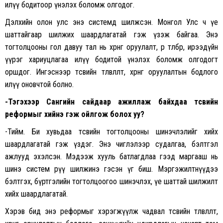
илүү бодитоор үнэлэх боломж олгодог.
Дэлхийн олон улс энэ системд шилжсэн. Монгол Улс ч үе
шаттайгаар шилжих шаардлагатай гэж үзэж байгаа. Энэ
тогтолцооны гол давуу тал нь хөрөнгө оруулалт, өр төлбөр, ирээдүйн
үүрэг хариуцлагаа илүү бодитой үнэлэх боломж олгодогт
оршдог. Ингэснээр төсвийн төлөвлөлт, хөрөнгө оруулалтын бодлого
илүү оновчтой болно.
-Тэгэхээр Сангийн сайдаар ажиллаж байхдаа төсвийн
реформыг хийнэ гэж ойлгож болох уу?
-Тийм. Би хувьдаа төсвийн тогтолцооны шинэчлэлийг хийх
шаардлагатай гэж үздэг. Энэ чиглэлээр судалгаа, бэлтгэл
ажлууд эхэлсэн. Мэдээж хууль батлагдлаа гээд маргааш нь
шинэ систем рүү шилжинэ гэсэн үг биш. Мэргэжилтнүүдээ
бэлтгэх, бүртгэлийн тогтолцоогоо шинэчлэх, үе шаттай шилжилт
хийх шаардлагатай.
Хэрэв бид энэ реформыг хэрэгжүүлж чадвал төсвийн төлөвлөлт,