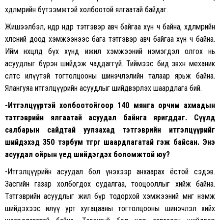
хөдөлмөрийн бүтээмжтэй холбоотой ялгаатай байдаг.
Жишээлбэл, өнөөдөр өндөр тэтгэвэр авч байгаа хүн ч байна, хөдөлмөрийн
хөлсний доод хэмжээнээс бага тэтгэвэр авч байгаа хүн ч байна.
Ийм нөхцөлд бүх хүнд ижил хэмжээний нэмэгдэл олгох нь
асуудлыг бүрэн шийдэж чаддаггүй. Тиймээс бид зөвхөн механик
өсөлтөөс илүүтэй тогтолцооны шинэчлэлийн талаар ярьж байна.
Ялангуяа итгэлцүүрийн асуудлыг шийдвэрлэх шаардлага бий.
-Итгэлцүүртэй холбоотойгоор 140 мянга орчим ахмадын
тэтгэврийн ялгаатай асуудал байнга яригддаг. Сүүлд
салбарын сайдтай уулзахад тэтгэврийн итгэлцүүрийг
шийдэхэд 350 тэрбум төгрөг шаардлагатай гэж байсан. Энэ
асуудал ойрын үед шийдэгдэх боломжтой юу?
-Итгэлцүүрийн асуудал бол үнэхээр анхаарах ёстой сэдэв.
Засгийн газар холбогдох судалгаа, тооцооллыг хийж байна.
Тэтгэврийн асуудлыг жил бүр тодорхой хэмжээний мөнгө нэмж
шийдэхээс илүү урт хугацааны тогтолцооны шинэчлэл хийх