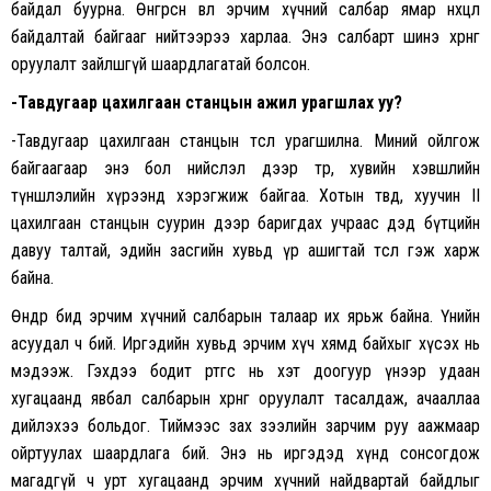
байдал буурна. Өнгөрсөн өвөл эрчим хүчний салбар ямар нөхцөл
байдалтай байгааг нийтээрээ харлаа. Энэ салбарт шинэ хөрөнгө
оруулалт зайлшгүй шаардлагатай болсон.
-Тавдугаар цахилгаан станцын ажил урагшлах уу?
-Тавдугаар цахилгаан станцын төсөл урагшилна. Миний ойлгож
байгаагаар энэ бол нийслэл дээр төр, хувийн хэвшлийн
түншлэлийн хүрээнд хэрэгжиж байгаа. Хотын төвд, хуучин II
цахилгаан станцын суурин дээр баригдах учраас дэд бүтцийн
давуу талтай, эдийн засгийн хувьд үр ашигтай төсөл гэж харж
байна.
Өнөөдөр бид эрчим хүчний салбарын талаар их ярьж байна. Үнийн
асуудал ч бий. Иргэдийн хувьд эрчим хүч хямд байхыг хүсэх нь
мэдээж. Гэхдээ бодит өртгөөс нь хэт доогуур үнээр удаан
хугацаанд явбал салбарын хөрөнгө оруулалт тасалдаж, ачааллаа
дийлэхээ больдог. Тиймээс зах зээлийн зарчим руу аажмаар
ойртуулах шаардлага бий. Энэ нь иргэдэд хүнд сонсогдож
магадгүй ч урт хугацаанд эрчим хүчний найдвартай байдлыг