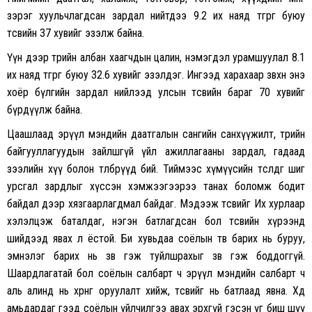
зэрэг хуульчлагдсан зардал нийтдээ 9.2 их наяд төгрөг буюу
төсвийн 37 хувийг эзэлж байна.
Үүн дээр төрийн албан хаагчдын цалин, нэмэгдэл урамшуулал 8.1
их наяд төгрөг буюу 32.6 хувийг эзэлдэг. Ингээд харахаар зөвхөн энэ
хоёр бүлгийн зардал нийлээд улсын төсвийн бараг 70 хувийг
бүрдүүлж байна.
Цаашлаад эрүүл мэндийн даатгалын сангийн санхүүжилт, төрийн
байгууллагуудын зайлшгүй үйл ажиллагааны зардал, гадаад
зээлийн хүү болон төлбөрүүд бий. Тиймээс хүмүүсийн төсөөлдөг шиг
урсгал зардлыг хүссэн хэмжээгээрээ танах боломж бодит
байдал дээр хязгаарлагдмал байдаг. Мэдээж төсвийг Их хурлаар
хэлэлцэж баталдаг, нэгэн батлагдсан бол төсвийн хүрээнд
шийдээд явах л ёстой. Би хувьдаа соёлын төв барих нь буруу,
эмнэлэг барих нь зөв гэж туйлшрахыг зөв гэж боддоггүй.
Шаардлагатай бол соёлын салбарт ч эрүүл мэндийн салбарт ч
аль алинд нь хөрөнгө оруулалт хийж, төсвийг нь батлаад явна. Хөдөө
амьдардаг гээд соёлын үйлчилгээ авах эрхгүй гэсэн үг биш шүү