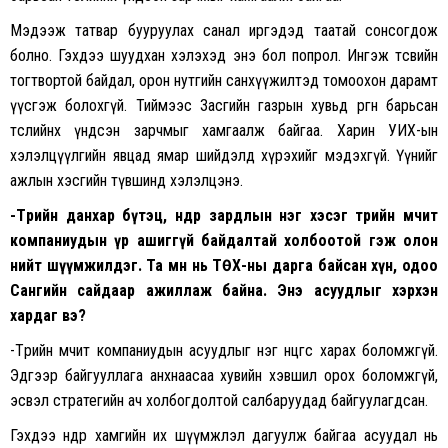
Мэдээж татвар бууруулах санал иргэдэд таатай сонсогдож
болно. Гэхдээ шуудхан хэлэхэд энэ бол попрол. Ингэж төсвийн
тогтвортой байдал, орон нутгийн санхүүжилтэд томоохон дарамт
үүсгэж болохгүй. Тиймээс Засгийн газрын хувьд өргөн барьсан
төслийнхөө үндсэн зарчмыг хамгаалж байгаа. Харин УИХ-ын
хэлэлцүүлгийн явцад ямар шийдэлд хүрэхийг мэдэхгүй. Үүнийг
ажлын хэсгийн түвшинд хэлэлцэнэ.
-Төрийн данхар бүтэц, өндөр зардлын нэг хэсэг төрийн өмчит
компаниудын үр ашиггүй байдалтай холбоотой гэж олон
нийт шүүмжилдэг. Та өмнө нь ТӨХ-ны дарга байсан хүн, одоо
Сангийн сайдаар ажиллаж байна. Энэ асуудлыг хэрхэн
хардаг вэ?
-Төрийн өмчит компаниудын асуудлыг нэг өнцгөөс харах боломжгүй.
Эдгээр байгууллага анхнаасаа хувийн хэвшил орох боломжгүй,
эсвэл стратегийн ач холбогдолтой салбаруудад байгуулагдсан.
Гэхдээ өнөөдөр хамгийн их шүүмжлэл дагуулж байгаа асуудал нь