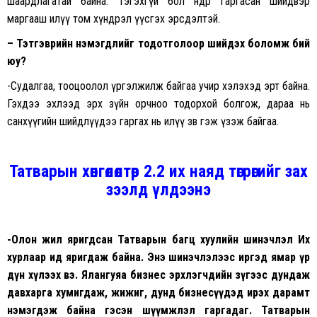
шаардлагатай байна. Тэгэхгүй бол өнөөдөр гаргасан шийдвэр
маргааш илүү том хүндрэл үүсгэх эрсдэлтэй.
– Тэтгэврийн нэмэгдлийг тодотголоор шийдэх боломж бий
юу?
-Судалгаа, тооцоолол үргэлжилж байгаа учир хэлэхэд эрт байна.
Гэхдээ эхлээд эрх зүйн орчноо тодорхой болгож, дараа нь
санхүүгийн шийдлүүдээ гаргах нь илүү зөв гэж үзэж байгаа.
Татварын хөнгөлөлтөөр 2.2 их наяд төгрөгийг зах
зээлд үлдээнэ
-Олон жил яригдсан Татварын багц хуулийн шинэчлэл Их
хурлаар ид яригдаж байна. Энэ шинэчлэлээс иргэд ямар үр
дүн хүлээх вэ. Ялангуяа бизнес эрхлэгчдийн зүгээс дундаж
давхарга хумигдаж, жижиг, дунд бизнесүүдэд ирэх дарамт
нэмэгдэж байна гэсэн шүүмжлэл гаргадаг. Татварын