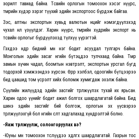
зорилт тавиад байна. Төсвийн орлогын томоохон хэсэг нүүрс,
төмрийн хүдэр зэрэг түүхий эдийн экспортоос бүрдэж байгаа.
Зэс, алтны экспортын хувьд валютын нөөцийг нэмэгдүүлэхэд
чухал нөлөө үзүүлдэг. Харин нүүрс, төмрийн хүдрийн экспорт нь
төсвийн орлогыг бүрдүүлэхэд түлхүү үүрэгтэй.
Гэхдээ өнөөдөр бидний өмнө нэг бодит асуудал тулгарч байна.
Монголын эдийн засаг өнөөгийн бүтэцдээ тулчхаад байна. Төмөр
замын хүчин чадал, боомтын нэвтрэлт, экспортын урсгал бүгд
тодорхой хэмжээндээ хүрсэн. Өөрөөр хэлбэл, одоогийн бүтцээрээ
бид цаашид том үсрэлт хийх боломж хумигдаж эхэлж байна.
Сүүлийн жилүүдэд эдийн засгийг төрөлжүүлэх тухай их ярьсан.
Харин одоо үүнийг бодит ажил болгох шаардлагатай байна. Бид
шинэ эдийн засгийг бий болгож, орлогын эх үүсвэрээ
төрөлжүүлэхгүй бол өнөөгийн өсөлтөө хадгалахад хүндрэлтэй болно.
-Яаж төрөлжүүлж, солонгоруулах вэ?
-Юуны өмнө томоохон төслүүдээ хөдөлгөх шаардлагатай. Газрын тос