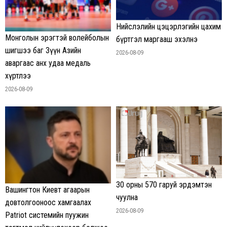
Нийслэлийн цэцэрлэгийн цахим
Монголын эрэгтэй волейболын
бүртгэл маргааш эхэлнэ
шигшээ баг Зүүн Азийн
2026-08-09
аваргаас анх удаа медаль
хүртлээ
2026-08-09
30 орны 570 гаруй эрдэмтэн
Вашингтон Киевт агаарын
чуулна
довтолгооноос хамгаалах
2026-08-09
Patriot системийн пуужин