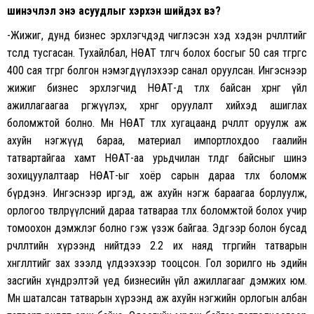
шинэчлэл энэ асуудлыг хэрхэн шийдэх вэ?
-Жижиг, дунд бизнес эрхлэгчдэд чиглэсэн хэд хэдэн өөрчлөлтийг
төсөлд тусгасан. Тухайлбал, НӨАТ төлөгч болох босгыг 50 сая төгрөгөөс
400 сая төгрөг болгон нэмэгдүүлэхээр санал оруулсан. Ингэснээр
жижиг бизнес эрхлэгчид НӨАТ-д төлөх байсан хөрөнгөө үйл
ажиллагаагаа өргөжүүлэх, хөрөнгө оруулалт хийхэд ашиглах
боломжтой болно. Мөн НӨАТ төлөх хугацаанд өөрчлөлт оруулж аж
ахуйн нэгжүүд бараа, материал импортлохдоо гаалийн
татвартайгаа хамт НӨАТ-аа урьдчилан төлдөг байсныг шинэ
зохицуулалтаар НӨАТ-ыг хоёр сарын дараа төлөх боломж
бүрдэнэ. Ингэснээр иргэд, аж ахуйн нэгж бараагаа борлуулж,
орлогоо төвлөрүүлсний дараа татвараа төлөх боломжтой болох учир
томоохон дэмжлэг болно гэж үзэж байгаа. Эдгээр болон бусад
өөрчлөлтийн хүрээнд нийтдээ 2.2 их наяд төгрөгийн татварын
хөнгөлөлтийг зах зээлд үлдээхээр тооцсон. Гол зорилго нь эдийн
засгийн хүндрэлтэй үед бизнесийн үйл ажиллагааг дэмжих юм.
Мөн шаталсан татварын хүрээнд аж ахуйн нэгжийн орлогын албан