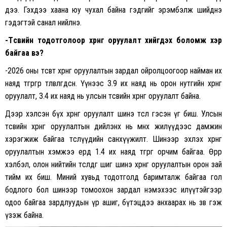
дээ. Гэхдээ хаана юу чухал байна гэдгийг эрэмбэлж шийднэ
гэдэгтэй санал нийлнэ.
-Төсвийн тодотголоор хөрөнгө оруулалт хийгдэх боломж хэр
байгаа вэ?
-2026 оны төсөвт хөрөнгө оруулалтын зардал ойролцоогоор найман их
наяд төгрөгөөр төлөвлөгдсөн. Үүнээс 3.9 их наяд нь орон нутгийн хөрөнгө
оруулалт, 3.4 их наяд нь улсын төсвийн хөрөнгө оруулалт байна.
Дээр хэлсэн бүх хөрөнгө оруулалт шинэ төсөл гэсэн үг биш. Улсын
төсвийн хөрөнгө оруулалтын дийлэнх нь өмнөх жилүүдээс дамжин
хэрэгжиж байгаа төслүүдийн санхүүжилт. Шинээр эхлэх хөрөнгө
оруулалтын хэмжээ ердөө 1.4 их наяд төгрөг орчим байгаа. Өөрөөр
хэлбэл, олон нийтийн төсөөлдөг шиг шинэ хөрөнгө оруулалтын орон зай
тийм их биш. Миний хувьд тодотголд баримталж байгаа гол
бодлого бол шинээр томоохон зардал нэмэхээс илүүтэйгээр
одоо байгаа зардлуудын үр ашиг, бүтэцдээ анхаарах нь зөв гэж
үзэж байна.