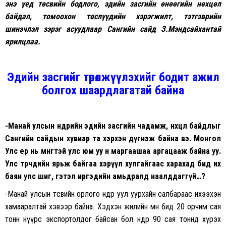
энэ үед төсвийн бодлого, эдийн засгийн өнөөгийн нөхцөл
байдал, томоохон төслүүдийн хэрэгжилт, тэтгэврийн
шинэчлэл зэрэг асуудлаар Сангийн сайд З.Мэндсайхантай
ярилцлаа.
Эдийн засгийг төрөлжүүлэхийг бодит ажил
болгох шаардлагатай байна
-Манай улсын өнөөдрийн эдийн засгийн чадамж, нөхцөл байдлыг
Сангийн сайдын хувиар та хэрхэн дүгнэж байна вэ. Монгол
Улс ер нь мөнгөтэй улс юм уу өнөө маргаашаа аргацааж байна уу.
Улс төрчдийн ярьж байгаа хэрүүл хулгайгаас харахад бид их
баян улс шиг, гэтэл иргэдийн амьдралд наалддаггүй…?
-Манай улсын төсвийн орлого өнөөдөр уул уурхайн салбараас ихээхэн
хамааралтай хэвээр байна. Хэдхэн жилийн өмнө бид 20 орчим сая
тонн нүүрс экспортолдог байсан бол өнөөдөр 90 сая тоннд хүрэх