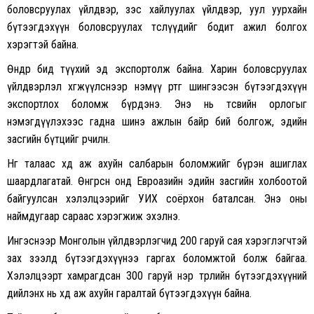
боловсруулах үйлдвэр, зэс хайлуулах үйлдвэр, уул уурхайн
бүтээгдэхүүн боловсруулах төслүүдийг бодит ажил болгох
хэрэгтэй байна.
Өнөөдөр бид түүхий эд экспортолж байна. Харин боловсруулах
үйлдвэрлэл хөгжүүлснээр нэмүү өртөг шингээсэн бүтээгдэхүүн
экспортлох боломж бүрдэнэ. Энэ нь төсвийн орлогыг
нэмэгдүүлэхээс гадна шинэ ажлын байр бий болгож, эдийн
засгийн бүтцийг өөрчилнө.
Нөгөө талаас хөдөө аж ахуйн салбарын боломжийг бүрэн ашиглах
шаардлагатай. Өнгөрсөн онд Евроазийн эдийн засгийн холбоотой
байгуулсан хэлэлцээрийг УИХ соёрхон баталсан. Энэ оны
наймдугаар сараас хэрэгжиж эхэлнэ.
Ингэснээр Монголын үйлдвэрлэгчид 200 гаруй сая хэрэглэгчтэй
зах зээлд бүтээгдэхүүнээ гаргах боломжтой болж байгаа.
Хэлэлцээрт хамрагдсан 300 гаруй нэр төрлийн бүтээгдэхүүний
дийлэнх нь хөдөө аж ахуйн гаралтай бүтээгдэхүүн байна.