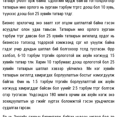
татварт өөрчлөлт орж байна. Одоогийн мөрдөж байгаа тогтолцоогоор
татварын өмнөх орлого нь зургаан тэрбум төгрөгөөс доош бол 10 хувь,
түүнээс дээш бол 25 хувийн татвар төлдөг.
Бизнес эрхлэгчид энэ заалт хэт огцом шатлалтай байна гэсэн
асуудлыг олон удаа тавьсан. Татварын өмнөх орлого зургаан
тэрбум төгрөг давсан бол 25 хувийн татварын ангилалд ордог нь
бизнесээ тэлэхэд тодорхой хэмжээнд сөрөг нөлөө үзүүлж байна
гэдэг учир дундын шатлал бий болгохоор төсөлд тусгасан. Өөрөөр
хэлбэл, 6-10 тэрбум төгрөгийн орлоготой аж ахуйн нэгжүүд 15
хувийн татвар төлнө. Харин 10 тэрбумаас дээш орлоготой бол 25
хувийн татварын шатлал хэвээр үйлчилнэ. Мөн нэг хувийн
татварын хөнгөлөлтөд хамрагдах борлуулалтын босгыг нэмэгдүүлж
байгаа. Өмнө нь 1.5 тэрбум төгрөгийн борлуулалттай аж ахуйн
нэгжүүд хамрагддаг байсан бол үүнийг 2.5 тэрбум төгрөг болгож
өсгөхөөр тусгасан. Үндсэндээ 180 мянга орчим аж ахуйн нэгж энэ
зохицуулалтын үр өгөөжийг хүртэх боломжтой гэсэн урьдчилсан
судалгаа гарсан.
Ер нь Засгийн газрын баримталж байгаа үндсэн чиглэл бол төр