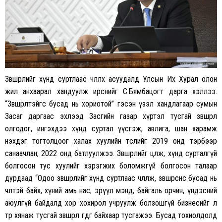
Зөвшөөрлийг хүнд суртлаас чөлөөлөх асуудалд Улсын Их Хурал олон
жил анхаарал хандуулж ирснийг С.Бямбацогт дарга хэллээ.
“Зөвшөөрөлтэйгөөс бусад нь хориотой” гэсэн үзэл хандлагаар сумын
Засаг даргаас эхлээд Засгийн газар хүртэл тусгай зөвшөөрөл
олгодог, ингэхдээ хүнд суртал үүсгэж, авлига, шан харамж
нэхдэг тогтолцоог халах хуулийн төслийг 2019 онд тэрбээр
санаачлан, 2022 онд батлуулжээ. Зөвшөөрлийг цөөлж, хүнд сурталгүй
болгосон тус хуулийг хэрэгжих боломжгүй болгосон талаар
дурдаад “Одоо зөвшөөрлийг хүнд суртлаас чөлөөлж, зөвшөөрснөөс бусад нь
чөлөөтэй байх, хүний амь нас, эрүүл мэнд, байгаль орчин, үндэсний
аюулгүй байдалд хор хохирол учруулж болзошгүй бизнесийг л
төр хянаж тусгай зөвшөөрөл өгдөг байхаар тусгажээ. Бусад тохиолдолд