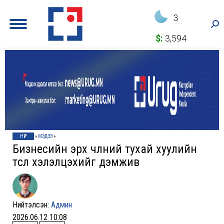
3
Sea
$:
3,594
НҮҮР
»
МЭДЭЭ
»
Бизнесийн эрх чөлөөний тухай хуулийн
төсөл хэлэлцэхийг дэмжив
Нийтэлсэн:
Админ
2026.06.12 10:08