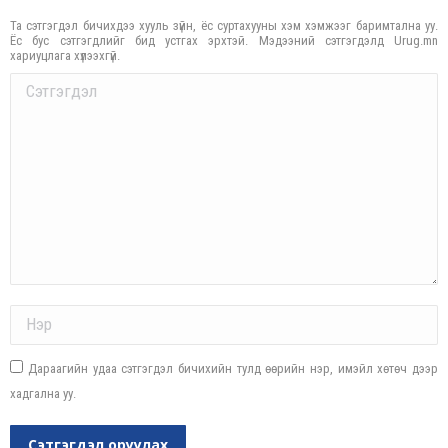
Та сэтгэгдэл бичихдээ хууль зүйн, ёс суртахууны хэм хэмжээг баримтална уу.
Ёс бус сэтгэгдлийг бид устгах эрхтэй. Мэдээний сэтгэгдэлд Urug.mn
хариуцлага хүлээхгүй.
Comment
Name *
Дараагийн удаа сэтгэгдэл бичихийн тулд өөрийн нэр, имэйл хөтөч дээр
хадгална уу.
Сэтгэгдэл оруулах