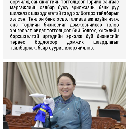
өөрчилж, санхүүжилтийн тогтолцоог Төрийн сангаас
мэргэжлийн салбар буюу арилжааны банк руу
шилжүүлэх шаардлагатай гээд холбогдох тайлбарыг
хэлсэн. Түүнчлэн банк эсвэл аливаа аж ахуйн нэгж
энэ төрлийн бизнесийг дэмжсэнийхээ төлөө
хөнгөлөлт авдаг тогтолцоог бий болгох, хөгжлийн
бэрхшээлтэй иргэдийн эрхэлж буй бизнесийг
төрөөс бодлогоор дэмжих шаардлагыг
тайлбарлаж, байр сууриа илэрхийллээ.