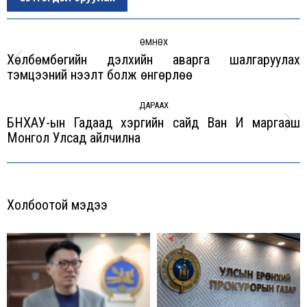
Post
navigation
ӨМНӨХ
Хөлбөмбөгийн дэлхийн аварга шалгаруулах
Previous
тэмцээний нээлт болж өнгөрлөө
post:
ДАРААХ
БНХАУ-ын Гадаад хэргийн сайд Ван И маргааш
Next
Монгол Улсад айлчилна
post:
Холбоотой мэдээ