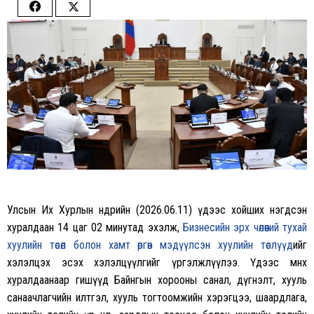
Share
Share
on
on
Facebook
Twitter
Улсын Их Хурлын өнөөдрийн (2026.06.11) үдээс хойших нэгдсэн
хуралдаан 14 цаг 02 минутад эхэлж,
Бизнесийн эрх чөлөөний тухай
хуулийн төсөл болон хамт өргөн мэдүүлсэн хуулийн төслүүд
ийг
хэлэлцэх эсэх хэлэлцүүлгийг үргэлжлүүлээ. Үдээс өмнөх
хуралдаанаар гишүүд Байнгын хорооны санал, дүгнэлт, хууль
санаачлагчийн илтгэл, хууль тогтоомжийн хэрэгцээ, шаардлага,