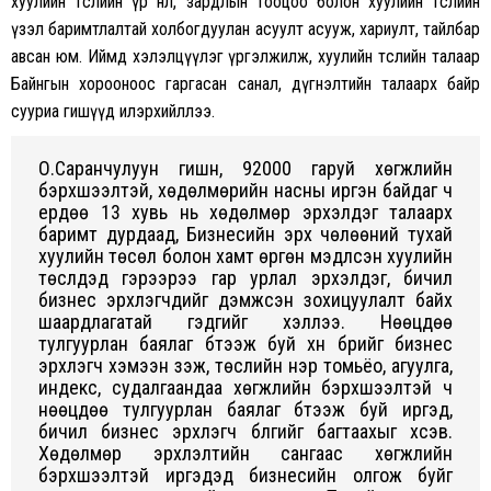
хуулийн төслийн үр нөлөө, зардлын тооцоо болон хуулийн төслийн
үзэл баримтлалтай холбогдуулан асуулт асууж, хариулт, тайлбар
авсан юм. Иймд хэлэлцүүлэг үргэлжилж, хуулийн төслийн талаар
Байнгын хорооноос гаргасан санал, дүгнэлтийн талаарх байр
сууриа гишүүд илэрхийллээ.
О.Саранчулуун гишүүн, 92000 гаруй хөгжлийн
бэрхшээлтэй, хөдөлмөрийн насны иргэн байдаг ч
ердөө 13 хувь нь хөдөлмөр эрхэлдэг талаарх
баримт дурдаад, Бизнесийн эрх чөлөөний тухай
хуулийн төсөл болон хамт өргөн мэдүүлсэн хуулийн
төслүүдэд гэрээрээ гар урлал эрхэлдэг, бичил
бизнес эрхлэгчдийг дэмжсэн зохицуулалт байх
шаардлагатай гэдгийг хэллээ. Нөөцдөө
тулгуурлан баялаг бүтээж буй хүн бүрийг бизнес
эрхлэгч хэмээн үзэж, төслийн нэр томьёо, агуулга,
индекc, судалгаандаа хөгжлийн бэрхшээлтэй ч
нөөцдөө тулгуурлан баялаг бүтээж буй иргэд,
бичил бизнес эрхлэгч бүлгийг багтаахыг хүсэв.
Хөдөлмөр эрхлэлтийн сангаас хөгжлийн
бэрхшээлтэй иргэдэд бизнесийн олгож буйг