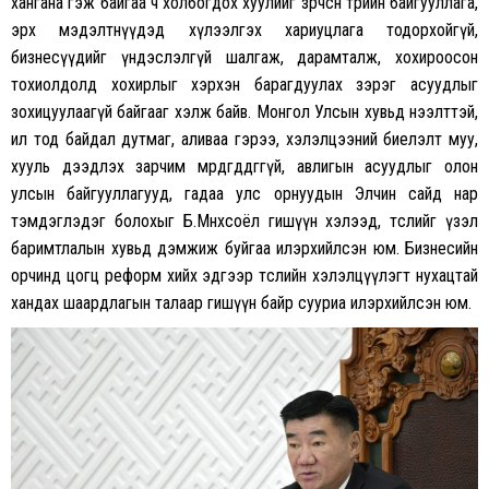
хангана гэж байгаа ч холбогдох хуулийг зөрчсөн төрийн байгууллага,
эрх мэдэлтнүүдэд хүлээлгэх хариуцлага тодорхойгүй,
бизнесүүдийг үндэслэлгүй шалгаж, дарамталж, хохироосон
тохиолдолд хохирлыг хэрхэн барагдуулах зэрэг асуудлыг
зохицуулаагүй байгааг хэлж байв. Монгол Улсын хувьд нээлттэй,
ил тод байдал дутмаг, аливаа гэрээ, хэлэлцээний биелэлт муу,
хууль дээдлэх зарчим мөрдөгддөггүй, авлигын асуудлыг олон
улсын байгууллагууд, гадаа улс орнуудын Элчин сайд нар
тэмдэглэдэг болохыг Б.Мөнхсоёл гишүүн хэлээд, төслийг үзэл
баримтлалын хувьд дэмжиж буйгаа илэрхийлсэн юм. Бизнесийн
орчинд цогц реформ хийх эдгээр төслийн хэлэлцүүлэгт нухацтай
хандах шаардлагын талаар гишүүн байр сууриа илэрхийлсэн юм.