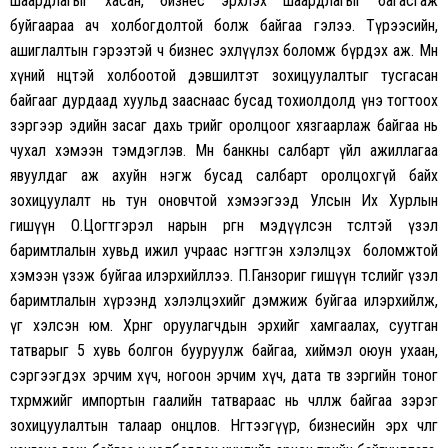
шаардлагыг хасан, бизнес эрхлэх шаардлагыг багасгаж
буйгаараа ач холбогдолтой болж байгаа гэлээ. Түрээсийн,
ашиглалтын гэрээтэй ч бизнес эхлүүлэх боломж бүрдэх аж. Мөн
хүний нөөцтэй холбоотой дэвшилтэт зохицуулалтыг тусгасан
байгааг дурдаад хуульд зааснаас бусад тохиолдолд үнэ тогтоох
зэргээр эдийн засаг дахь төрийг оролцоог хязгаарлаж байгаа нь
чухал хэмээн тэмдэглэв. Мөн банкны салбарт үйл ажиллагаа
явуулдаг аж ахуйн нэгж бусад салбарт оролцохгүй байх
зохицуулалт нь тун оновчтой хэмээгээд Улсын Их Хурлын
гишүүн О.Цогтгэрэл нарын өргөн мэдүүлсэн төсөлтэй үзэл
баримтлалын хувьд ижил учраас нэгтгэн хэлэлцэх боломжтой
хэмээн үзэж буйгаа илэрхийллээ. П.Ганзориг гишүүн төслийг үзэл
баримтлалын хүрээнд хэлэлцэхийг дэмжиж буйгаа илэрхийлж,
үг хэлсэн юм. Хөрөнгө оруулагчдын эрхийг хамгаалах, суутган
татварыг 5 хувь болгон бууруулж байгаа, хиймэл оюун ухаан,
сэргээгдэх эрчим хүч, ногоон эрчим хүч, дата төв зэргийн тоног
төхөөрөмжийг импортын гаалийн татвараас нь чөлөөлж байгаа зэрэг
зохицуулалтын талаар онцлов. Нөгөөтээгүүр, бизнесийн эрх чөлөөг