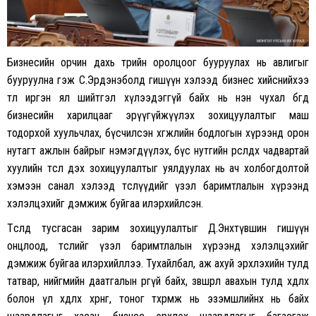
Бизнесийн орчин дахь төрийн оролцоог бууруулах нь авлигыг
бууруулна гэж С.Эрдэнэболд гишүүн хэлээд бизнес хийснийхээ
төлөө иргэн ял шийтгэл хүлээдэггүй байх нь нэн чухал бөгөөд
бизнесийн харилцааг эрүүгүйжүүлэх зохицуулалтыг маш
тодорхой хуульчлах, бүсчилсэн хөгжлийн бодлогын хүрээнд орон
нутагт ажлын байрыг нэмэгдүүлэх, бүс нутгийн өрсөлдөх чадвартай
хуулийн төсөл дэх зохицуулалтыг уялдуулах нь ач холбогдолтой
хэмээн санал хэлээд төслүүдийг үзэл баримтлалын хүрээнд
хэлэлцэхийг дэмжиж буйгаа илэрхийлсэн.
Төсөлд тусгасан зарим зохицуулалтыг Д.Энхтүвшин гишүүн
онцлоод, төслийг үзэл баримтлалын хүрээнд хэлэлцэхийг
дэмжиж буйгаа илэрхийллээ. Тухайлбал, аж ахуй эрхлэхийн тулд
татвар, нийгмийн даатгалын өргүй байх, зөвшөөрөл авахын тулд хөдлөх
болон үл хөдлөх хөрөнгө, тоног төхөөрөмж нь эзэмшлийнх нь байх