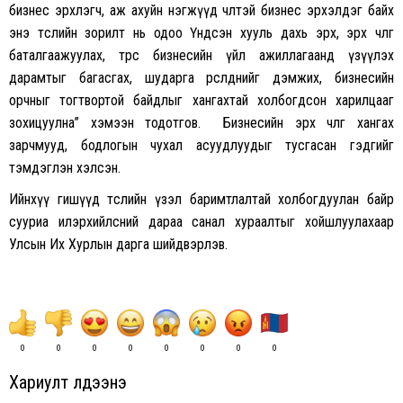
бизнес эрхлэгч, аж ахуйн нэгжүүд чөлөөтэй бизнес эрхэлдэг байх
энэ төслийн зорилт нь одоо Үндсэн хууль дахь эрх, эрх чөлөөг
баталгаажуулах, төрөөс бизнесийн үйл ажиллагаанд үзүүлэх
дарамтыг багасгах, шударга өрсөлдөөнийг дэмжих, бизнесийн
орчныг тогтвортой байдлыг хангахтай холбогдсон харилцааг
зохицуулна” хэмээн тодотгов. Бизнесийн эрх чөлөөг хангах
зарчмууд, бодлогын чухал асуудлуудыг тусгасан гэдгийг
тэмдэглэн хэлсэн.
Ийнхүү гишүүд төслийн үзэл баримтлалтай холбогдуулан байр
сууриа илэрхийлсний дараа санал хураалтыг хойшлуулахаар
Улсын Их Хурлын дарга шийдвэрлэв.
0
0
0
0
0
0
0
0
Хариулт үлдээнэ үү