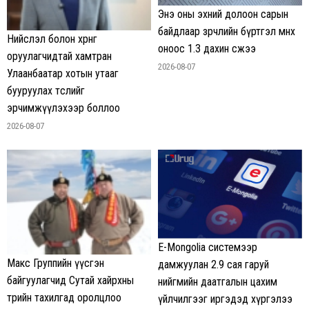
Энэ оны эхний долоон сарын
байдлаар зөрчлийн бүртгэл өмнөх
Нийслэл болон хөрөнгө
оноос 1.3 дахин өсжээ
оруулагчидтай хамтран
2026-08-07
Улаанбаатар хотын утааг
бууруулах төслийг
эрчимжүүлэхээр боллоо
2026-08-07
E-Mongolia системээр
Макс Группийн үүсгэн
дамжуулан 2.9 сая гаруй
байгуулагчид Сутай хайрхны
нийгмийн даатгалын цахим
төрийн тахилгад оролцлоо
үйлчилгээг иргэдэд хүргэлээ