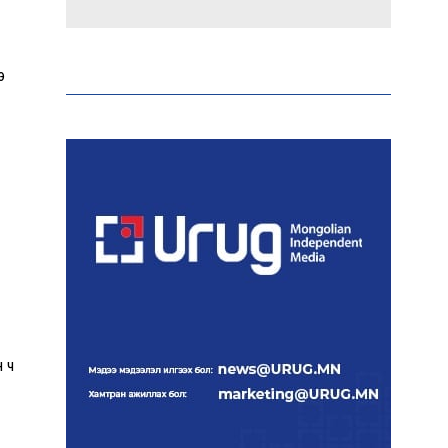
Аи-92 автобензиний
импорт, тээвэрлэлт,
э
түгээлтийг 24 цагаар
шуурхай зохион байгуулж
байна
Тайландад 14 настай
сурагч сургуулийнхаа
багш, сурагчид руу гал
нээжээ
Ерөнхий сайд БНХАУ-аас
сар бүр 12-15 мянган тонн
АИ-92 автобензин
тогтмол нийлүүлэх хүсэлт
н ч
тавилаа
Бамбай хоншоорт могойд