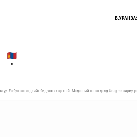
Б.УРАНЗА
0
а уу. Ёс бус сэтгэгдлийг бид устгах эрхтэй. Мэдээний сэтгэгдэлд Urug.mn хариуцл