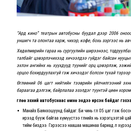
“Ард кино” театрын автобусны буудал дээр 2006 оноо
уншигч та олонтаа харж, чихэр, кофе, бохь зэргээс нь ав
Хөдөлмөрийн гараа нь сургуулийн ширээнээс, тодруулбал
талбайг цэвэрлэчихээд хичээлдээ гүйдэг байсан нууцыг
эхлэн ангийнх нь хүүхдүүд түүнийг орц цэвэрлэж, ээжи
орцоо бохирдуулахгүй гэж хичээдэг болсон тухай тэрээр
Өглөөний 06 цагт нийтийн тээврийн үйлчилгээний эхн
бараагаа дэлгэж, байрлалаа эзэлдэг түүнтэй цөөн хором
Өглөө эхний автобуснаас өмнө эндээ ирсэн байдаг гэхэ
Манайх Баянхошуунд байдаг. Би чинь өглөө 05 цаг гэж босоо
ирээд бууж байгаа хүмүүстээ өглөөнийх нь хэрэгцээтэй ц
тийм биздээ. Гэрээсээ наашаа машинаа бариад л хүрээд