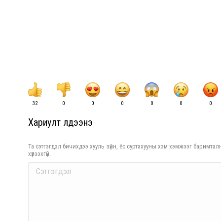
32
0
0
0
0
0
0
Хариулт үлдээнэ үү
Та сэтгэгдэл бичихдээ хууль зүйн, ёс суртахууны хэм хэмжээг баримталн
хүлээхгүй.
Comment