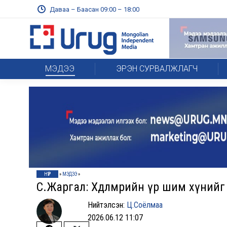
Даваа – Баасан 09:00 – 18:00
МЭДЭЭ
ЭРЭН СУРВАЛЖЛАГЧ
НҮҮР
»
МЭДЭЭ
»
С.Жаргал: Хөдөлмөрийн үр шим хүнийг ө
Нийтэлсэн:
Ц.Соёлмаа
2026.06.12 11:07