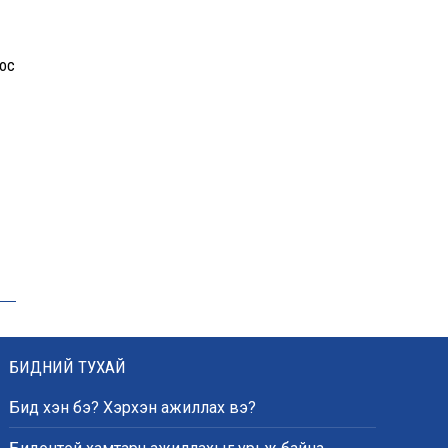
ос
БИДНИЙ ТУХАЙ
Бид хэн бэ? Хэрхэн ажиллах вэ?