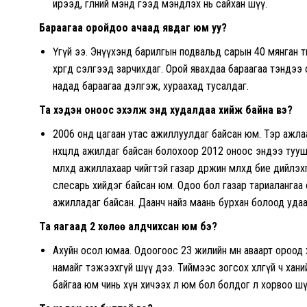
ирээд, өглөөний мэнд гээд мэндлэх нь сайхан шүү.
Бараагаа оройдоо ачаад явдаг юм уу?
Үгүй ээ. Энүүхэнд барилгын подвальд сарын 40 мянган төгрөг
хөргөөд сэлгээд зарчихдаг. Орой явахдаа бараагаа тэндэ
надад бараагаа дэлгэж, хураахад тусалдаг.
Та хэдэн оноос эхэлж энд худалдаа хийж байна вэ?
2006 онд цагаан утас ажиллуулдаг байсан юм. Тэр ажлаа
нөхцөлд ажилдаг байсан болохоор 2012 оноос эндээ тууш
мөлхөөд ажиллахаар чийгтэй газар өдөржин мөлхөөд бие дийл
слесарь хийдэг байсан юм. Одоо бол газар тариалангаа 
ажилладаг байсан. Даанч найз маань бурхан болоод удаа
Та яагаад 2 хөлөө алдчихсан юм бэ?
Ахуйн осол юмаа. Одоогоос 23 жилийн өмнө аваарт ороод
намайг тэжээхгүй шүү дээ. Тиймээс зогсох хөлгүй ч хан
байгаа юм чинь хүн хичээх л юм бол болдог л хорвоо ш