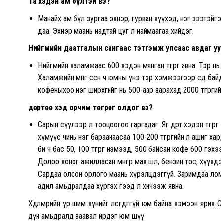
Та хэдэн ам бүлтэй вэ?
Манайх ам бүл зургаа эхнэр, гурван хүүхэд, нэг зээтэйгээ
даа. Эхнэр маань надтай цуг л наймаагаа хийдэг.
Нийгмийн даатгалын сангаас тэтгэмж улсаас авдаг уу
Нийгмийн халамжаас 600 хэдэн мянган төгрөг авна. Тэр н
Халамжийн мөнгө өссөн ч юмны үнэ тэр хэмжээгээр өсөөд байд
кофеныхоо нэг ширхгийг нь 500-аар зарахад 2000 төгрөги
Өдөртөө хэд орчим төгрөг олдог вэ?
Сарын сүүлээр л тооцоогоо гаргадаг. Яг өдөрт хэдэн төг
хүмүүс чинь нэг бараанаасаа 100-200 төгрөгийн л ашиг харда
би ч бас 50, 100 төгрөг нэмээд, 500 байсан кофе 600 гэх
Долоо хоног ажилласан мөнгөөрөө мах шөл, бензин тос, хүүх
Сардаа олсон орлого маань хүрэлцдэггүй. Заримдаа ло
адил амьдралдаа хүргэх гээд л хичээж явна.
Хөдөлмөрийн үр шим хүнийг өлсгөдөггүй юм байна хэмээн яри
дүн амьдралд заавал ирдэг юм шүү