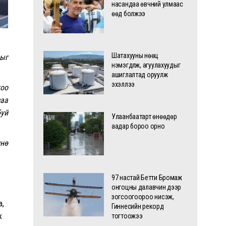
насандаа өвчний улмаас
өөд болжээ
Шатахууны нөөц
лыг
нэмэгдүүлж, агуулахуудыг
ашиглалтад оруулж
эхэллээ
хоо
саа
буй
Улаанбаатарт өнөөдөр
аадар бороо орно
мнө
97 настай Бетти Бромаж
онгоцны далавчин дээр
зогсоогоороо нисэж,
а,
Гиннесийн рекорд
ж
тогтоожээ