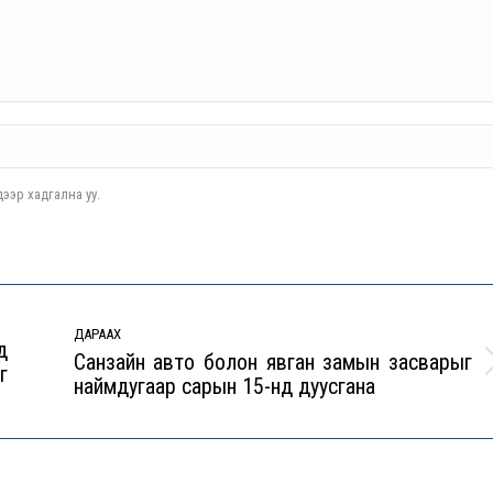
ээр хадгална уу.
ДАРААХ
д
Санзайн авто болон явган замын засварыг
г
Next
наймдугаар сарын 15-нд дуусгана
post: