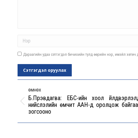
Name *
Дараагийн удаа сэтгэгдэл бичихийн тулд өөрийн нэр, имэйл хөтөч д
Сэтгэгдэл оруулах
Post
navigation
ӨМНӨХ
Б.Пүрэвдагва: ЕБС-ийн хоол үйлдвэрлэл
нийслэлийн өмчит ААН-үүд оролцож байгаа
Previous
зогсооно
post: