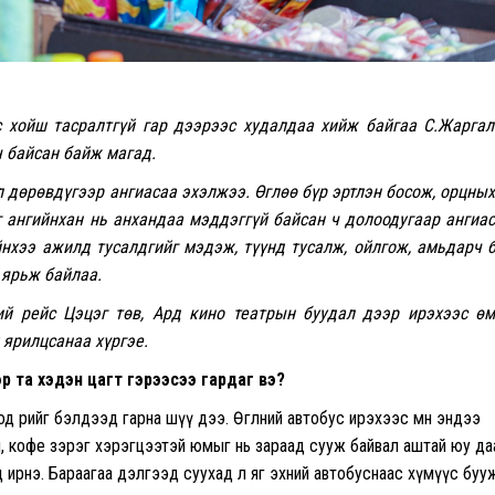
с хойш тасралтгүй гар дээрээс худалдаа хийж байгаа С.Жарга
ч байсан байж магад.
 дөрөвдүгээр ангиасаа эхэлжээ. Өглөө бүр эртлэн босож, орцны
 ангийнхан нь анхандаа мэддэггүй байсан ч долоодугаар ангиа
йнхээ ажилд тусалдгийг мэдэж, түүнд тусалж, ойлгож, амьдарч 
 ярьж байлаа.
ий рейс Цэцэг төв, Ард кино театрын буудал дээр ирэхээс ө
 ярилцсанаа хүргэе.
эр та хэдэн цагт гэрээсээ гардаг вэ?
д өөрийгөө бэлдээд гарна шүү дээ. Өглөөний автобус ирэхээс өмнө эндээ
ай, кофе зэрэг хэрэгцээтэй юмыг нь зараад сууж байвал аштай юу да
 ирнэ. Бараагаа дэлгээд суухад л яг эхний автобуснаас хүмүүс буу