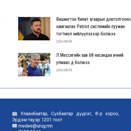
л
Вашингтон Киевт агаарын довтолгооно
хамгаалах Patriot системийн пуужин
тогтмол нийлүүлэхээр болжээ
2026-08-09
Л.Мессигийн аав 68 насандаа өвчний
улмаас өөд болжээ
2026-08-09
Улаанбаатар, Сүхбаатар дүүрэг, 8-р хороо,
Эрдэм тауэр 1201 тоот
medee@urug.mn