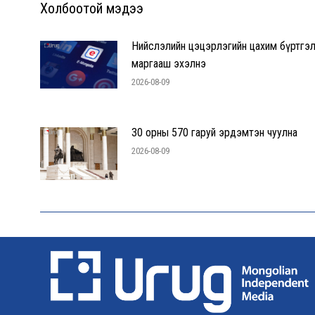
Холбоотой мэдээ
Нийслэлийн цэцэрлэгийн цахим бүртгэ
маргааш эхэлнэ
2026-08-09
30 орны 570 гаруй эрдэмтэн чуулна
2026-08-09