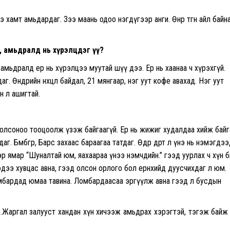
 хамт амьдардаг. Зээ маань одоо нэгдүгээр анги. Өнөр өтгөн айл байн
, амьдралд нь хүрэлцдэг үү?
ь амьдралд ер нь хүрэлцээ муутай шүү дээ. Ер нь хаанаа ч хүрэхгүй.
аг. Өнөөдрийн нөхцөл байдал, 21 мянгаар, нэг уут кофе авахад. Нэг уут
йн л ашигтай.
рөг олсоноо тооцоолж үзэж байгаагүй. Ер нь жижиг худалдаа хийж байг
г. Бөмбөгөр, Барс захаас бараагаа татдаг. Өдөр өдөрт л үнэ нь нэмэгдээ
ээр ямар “Шуналтай юм, яахаараа үнээ нэмчдийн.” гээд уурлах ч хүн б
дэдээ хувцас авна, гээд олсон орлого бол ерөнхийдөө дуусчихдаг л юм.
мбардад юмаа тавина. Ломбардаасаа эргүүлж авна гээд л бусдын
х С.Жаргал залууст хандан хүн хичээж амьдрах хэрэгтэй, тэгэж байж