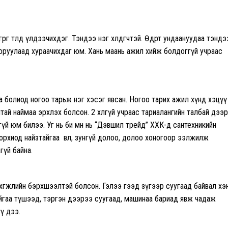
 төлөөд үлдээчихдэг. Тэндээ нэг хөлдөөгчтэй. Өдөртөө ундаануудаа тэндэ
э оруулаад хураачихдаг юм. Хань маань ажил хийж болдоггүй учраас
 болиод ногоо тарьж нэг хэсэг явсан. Ногоо тарих ажил хүнд хэцүү
тай наймаа эрхлэх болсон. 2 хөлгүй учраас тариалангийн талбай дээр
эхгүй юм билээ. Уг нь би өмнө нь “Дэвшил трейд” ХХК-д сантехникийн
орхиод н
айзтайгаа өвөл, зунгүй долоо, долоо хоногоор ээлжилж
гүй байна.
 хөгжлийн бэрхшээлтэй болсон. Гэлээ гээд зүгээр суугаад байвал хэ
ийгаа түшээд, тэргэн дээрээ суугаад, машинаа бариад явж чадаж
үү дээ.