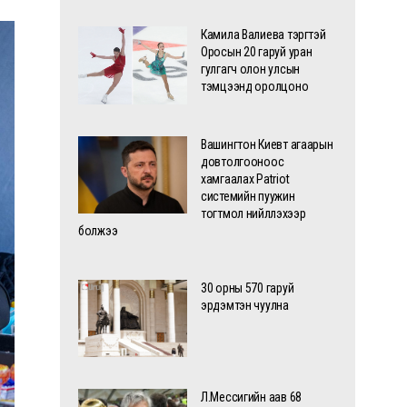
Камила Валиева тэргүүтэй
Оросын 20 гаруй уран
гулгагч олон улсын
тэмцээнд оролцоно
Вашингтон Киевт агаарын
довтолгооноос
хамгаалах Patriot
системийн пуужин
тогтмол нийлүүлэхээр
болжээ
30 орны 570 гаруй
эрдэмтэн чуулна
Л.Мессигийн аав 68