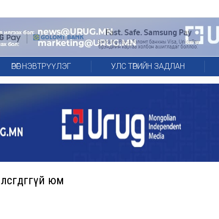
ӨРӨГ НЭВТРҮҮЛЭГ
УЛС ТӨРИЙН ЗАДЛАН
лсгөдөггүй юм