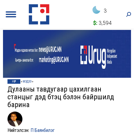
3
Sea
$:
3,594
НҮҮР
»
МЭДЭЭ
»
Дулааны тавдугаар цахилгаан
станцыг дэд бүтэц бэлэн байршилд
барина
Нийтэлсэн:
П Баянбилэг