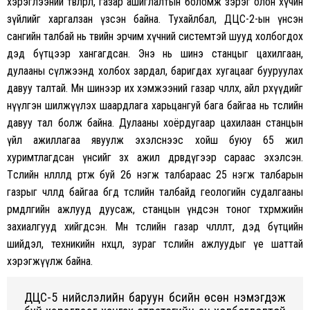
хэрэглээний төвлөрөл, газар ашиглалтын боломж зэрэг олон хүчин
зүйлийг харгалзан үзсэн байна. Тухайлбал, ДЦС-2-ын үнсэн
сангийн талбай нь төвийн эрчим хүчний системтэй шууд холбогдох
дэд бүтцээр хангагдсан. Энэ нь шинэ станцыг цахилгаан,
дулааны сүлжээнд холбох зардал, баригдах хугацааг бууруулах
давуу талтай. Мөн шинээр их хэмжээний газар чөлөөлөх, айл өрхүүдийг
нүүлгэн шилжүүлэх шаардлага харьцангуй бага байгаа нь төслийн
давуу тал болж байна. Дулааны хоёрдугаар цахилаан станцын
үйл ажиллагаа явуулж эхэлснээс хойш буюу 65 жил
хуримтлагдсан үнсийг зөөх ажил дөрөвдүгээр сараас эхэлсэн.
Төслийн нөлөөлөлд өртөж буй 26 нэгж талбараас 25 нэгж талбарын
газрыг чөлөөлөөд байгаа бөгөөд төслийн талбайд геологийн судалгааны
өрөмдлөгийн ажлууд дуусаж, станцын үндсэн тоног төхөөрөмжийн
захиалгууд хийгдсэн. Мөн төслийн газар чөлөөлөлт, дэд бүтцийн
шийдэл, техникийн нөхцөл, зураг төслийн ажлуудыг үе шаттай
хэрэгжүүлж байна.
ДЦС-5 нийслэлийн баруун бүсийн өсөн нэмэгдэж