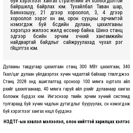
буй хэрэглээг хангах стратегийн ач холбогдолтой
байршилд байрлах юм. Тухайлбал Таван шар,
Баянхошуу, 21 дүгээр хороолол, 3, 4 дүгээр
хороолол зэрэг хүн ам, орон сууцны эрчимтэй
нэмэгдэж буй бүсүүдийн дулаан, цахилгааны
хэрэгцээ жилээс жилд өссөөр байна. Шинэ станц
эдгээр бүсийн эрчим хүчний хангамжийн
найдвартай байдлыг сайжруулахад чухал үүрэг
гүйцэтгэх юм.
Дулааны тавдугаар цахилгаан станц 300 МВт цахилгаан, 340
Гкал/цаг дулаан үйлдвэрлэх хүчин чадалтай байхаар төлөвлөгджээ.
Станц 2028 онд ашиглалтад орсноор 100 мянга хүртэлх айл
өрхийг цахилгаанаар, 40 мянга гаруй айл өрхийг дулаанаар хангах
боломж бүрдэх юм. Ингэснээр төвийн эрчим хүчний системд
тулгараад буй хүчин чадлын дутагдлыг бууруулах, өсөн нэмэгдэж
буй хэрэглээг хангах нөхцөл бүрдэнэ.
НЗДТГ-ын хэвлэл мэлээлэл, олон нийттэй харилцах хэлтэс