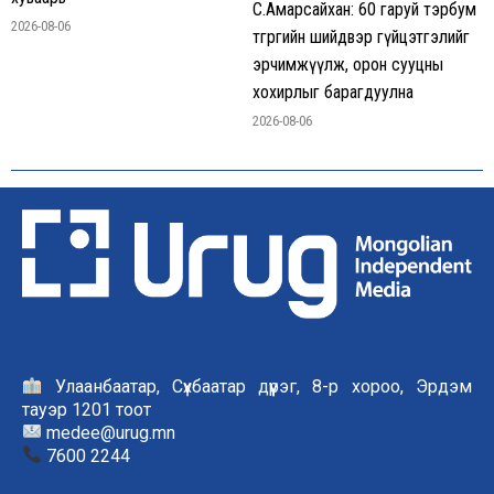
С.Амарсайхан: 60 гаруй тэрбум
2026-08-06
төгрөгийн шийдвэр гүйцэтгэлийг
эрчимжүүлж, орон сууцны
хохирлыг барагдуулна
2026-08-06
Улаанбаатар, Сүхбаатар дүүрэг, 8-р хороо, Эрдэм
тауэр 1201 тоот
medee@urug.mn
7600 2244