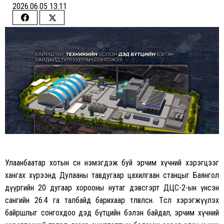
2026.06.05 13:11
Share
Share
on
on
Facebook
Twitter
Улаанбаатар хотын өсөн нэмэгдэж буй эрчим хүчний хэрэгцээг
хангах хүрээнд Дулааны тавдугаар цахилгаан станцыг Баянгол
дүүргийн 20 дугаар хорооны нутаг дэвсгэрт ДЦС-2-ын үнсэн
сангийн 26.4 га талбайд барихаар төлөвлөсөн. Төсөл хэрэгжүүлэх
байршлыг сонгохдоо дэд бүтцийн бэлэн байдал, эрчим хүчний