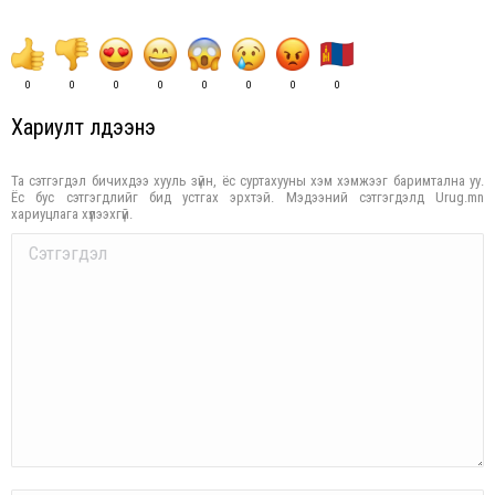
0
0
0
0
0
0
0
0
Хариулт үлдээнэ үү
Та сэтгэгдэл бичихдээ хууль зүйн, ёс суртахууны хэм хэмжээг баримтална уу.
Ёс бус сэтгэгдлийг бид устгах эрхтэй. Мэдээний сэтгэгдэлд Urug.mn
хариуцлага хүлээхгүй.
Comment