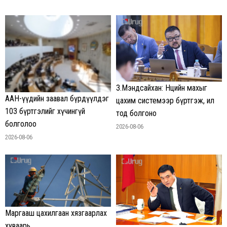
З.Мэндсайхан: Нөөцийн махыг
ААН-үүдийн заавал бүрдүүлдэг
цахим системээр бүртгэж, ил
103 бүртгэлийг хүчингүй
тод болгоно
болголоо
2026-08-06
2026-08-06
Маргааш цахилгаан хязгаарлах
хуваарь