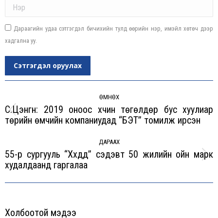
Name *
Дараагийн удаа сэтгэгдэл бичихийн тулд өөрийн нэр, имэйл хөтөч дээр
хадгална уу.
Сэтгэгдэл оруулах
Post
navigation
ӨМНӨХ
С.Цэнгүүн: 2019 оноос хүчин төгөлдөр бус хуулиар
Previous
төрийн өмчийн компаниудад “БЭТ” томилж ирсэн
post:
ДАРААХ
55-р сургууль “Хүүхдүүд” сэдэвт 50 жилийн ойн марк
Next
худалдаанд гаргалаа
post:
Холбоотой мэдээ