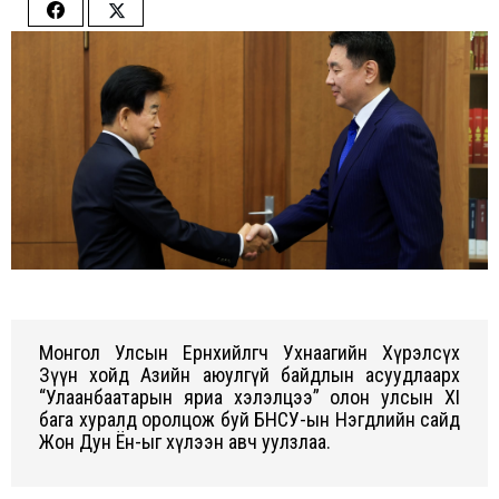
Share
Share
on
on
Facebook
Twitter
Монгол Улсын Ерөнхийлөгч Ухнаагийн Хүрэлсүх
Зүүн хойд Азийн аюулгүй байдлын асуудлаарх
“Улаанбаатарын яриа хэлэлцээ” олон улсын XI
бага хуралд оролцож буй БНСУ-ын Нэгдлийн сайд
Жон Дун Ён-ыг хүлээн авч уулзлаа.