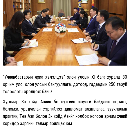
“Улаанбаатарын яриа хэлэлцээ” олон улсын XI бага хуралд 30
орчим улс, олон улсын байгууллага, дотоод, гадаадын 250 гаруй
төлөөлөгч оролцож байна.
Хурлаар Зүүн хойд Азийн бүс нутгийн аюулгүй байдлын сорилт,
боломж, урьдчилан сэргийлэх дипломат ажиллагаа, зуучлалын
практик, Төв Ази болон Зүүн хойд Азийг холбох ногоон эрчим хүчний
коридор зэргийн талаар ярилцах юм.