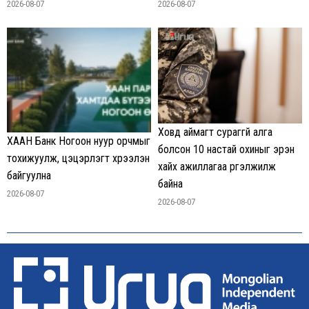
2026-08-07
2026-08-07
Ховд аймагт сураггүй алга
ХААН Банк Ногоон нуур орчмыг
болсон 10 настай охиныг эрэн
тохижуулж, цэцэрлэгт хүрээлэн
хайх ажиллагаа үргэлжилж
байгуулна
байна
2026-08-07
2026-08-07