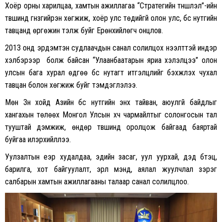
Хоёр орны харилцаа, хамтын ажиллагаа “Стратегийн түншлэл”-ийн
түвшинд гүнзгийрэн хөгжиж, хоёр улс төдийгүй олон улс, бүс нутгийн
тавцанд өргөжин тэлж буйг Ерөнхийлөгч онцлов.
2013 онд эрдэмтэн судлаачдын санал солилцох нээлттэй индэр
хэлбэрээр болж байсан “Улаанбаатарын яриа хэлэлцээ” олон
улсын бага хурал өдгөө бүс нутагт итгэлцлийг бэхжүүлэх чухал
тавцан болон хөгжиж буйг тэмдэглэлээ.
Мөн Зүүн хойд Азийн бүс нутгийн энх тайван, аюулгүй байдлыг
хангахын төлөөх Монгол Улсын хүч чармайлтыг солонгосын тал
тууштай дэмжиж, өндөр түвшинд оролцож байгаад баяртай
буйгаа илэрхийллээ.
Уулзалтын үеэр худалдаа, эдийн засаг, уул уурхай, дэд бүтэц,
барилга, хот байгуулалт, эрүүл мэнд, аялал жуулчлал зэрэг
салбарын хамтын ажиллагааны талаар санал солилцлоо.