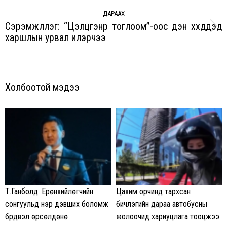
ДАРААХ
Сэрэмжлүүлэг: “Цэлцгэнүүр тоглоом”-оос үүдэн хүүхдүүдэд
Next
харшлын урвал илэрчээ
post:
Холбоотой мэдээ
Т.Ганболд: Ерөнхийлөгчийн
Цахим орчинд тархсан
сонгуульд нэр дэвших боломж
бичлэгийн дараа автобусны
бүрдвэл өрсөлдөнө
жолоочид хариуцлага тооцжээ