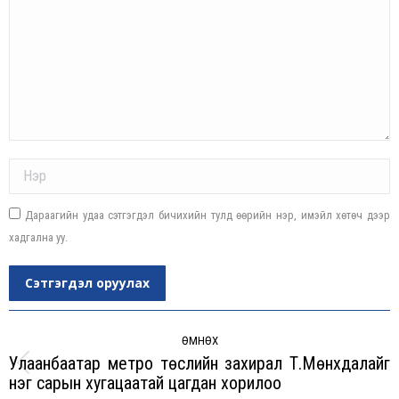
Name *
Дараагийн удаа сэтгэгдэл бичихийн тулд өөрийн нэр, имэйл хөтөч дээр
хадгална уу.
Сэтгэгдэл оруулах
Post
navigation
ӨМНӨХ
Улаанбаатар метро төслийн захирал Т.Мөнхдалайг
Previous
нэг сарын хугацаатай цагдан хорилоо
post: