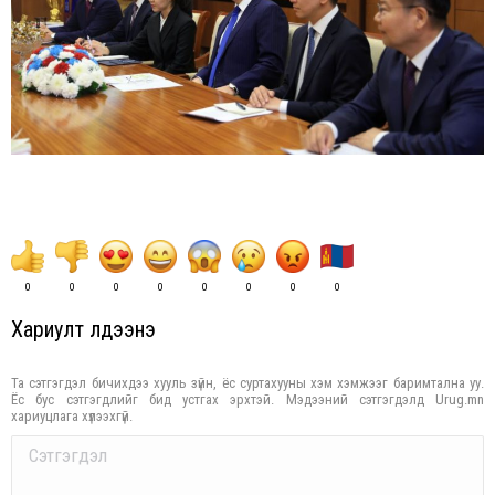
0
0
0
0
0
0
0
0
Хариулт үлдээнэ үү
Та сэтгэгдэл бичихдээ хууль зүйн, ёс суртахууны хэм хэмжээг баримтална уу.
Ёс бус сэтгэгдлийг бид устгах эрхтэй. Мэдээний сэтгэгдэлд Urug.mn
хариуцлага хүлээхгүй.
Comment