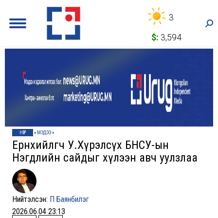
3
Sea
$:
3,594
НҮҮР
»
МЭДЭЭ
»
Ерөнхийлөгч У.Хүрэлсүх БНСУ-ын
Нэгдлийн сайдыг хүлээн авч уулзлаа
Нийтэлсэн:
П Баянбилэг
2026.06.04 23:13