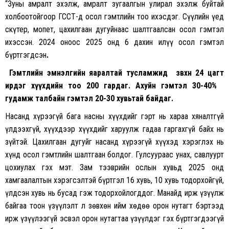
“Зуны амралт эхэлж, амралт зугаалгын улирал эхэлж буйтай
холбоотойгоор ГССҮТ-д осол гэмтлийн тоо ихэсдэг. Сүүлийн үед
скүтер, мопет, цахилгаан дугуйнаас шалтгаалсан осол гэмтэл
ихэссэн. 2024 оноос 2025 онд 6 дахин илүү осол гэмтэл
бүртгэгдсэн
.
Гэмтлийн эмнэлгийн яаралтай тусламжид зөвхөн 24 цагт
ирдэг хүүхдийн тоо 200 гардаг. Ахуйн гэмтэл 30-40%
гудамж талбайн гэмтэл 20-30 хувьтай байдаг.
Насанд хүрээгүй бага насны хүүхдийг гэрт нь хараа хяналтгүй
үлдээхгүй, хүүхдээр хүүхдийг харуулж гадаа гаргахгүй байх нь
зүйтэй. Цахилгаан дугуйг насанд хүрээгүй хүүхэд хэрэглэх нь
хүнд осол гэмтлийн шалтгаан болдог. Гулсуураас унах, савлуурт
цохиулах гэх мэт. Зам тээврийн ослын хувьд 2025 онд
хамгаалалтын хэрэгсэлтэй бүртгэл 16 хувь, 10 хувь тодорхойгүй,
үлдсэн хувь нь бусад гэж тодорхойлогддог. Манайд ирж үзүүлж
байгаа тоон үзүүлэлт л зөвхөн ийм хөдөө орон нутагт бэртээд
ирж үзүүлээгүй эсвэл орон нутагтаа үзүүлдэг гэх бүртгэгдээгүй