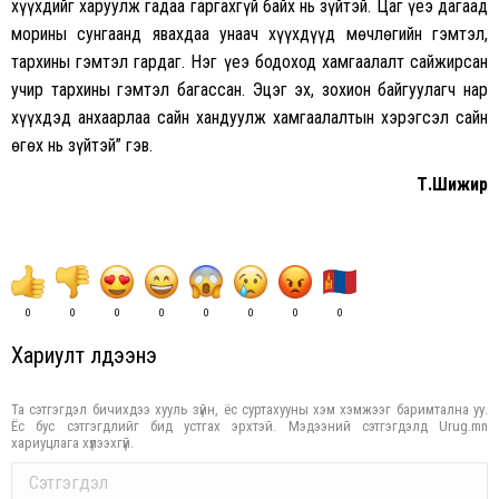
хүүхдийг харуулж гадаа гаргахгүй байх нь зүйтэй. Цаг үеэ дагаад
морины сунгаанд явахдаа унаач хүүхдүүд мөчлөгийн гэмтэл,
тархины гэмтэл гардаг. Нэг үеэ бодоход хамгаалалт сайжирсан
учир тархины гэмтэл багассан. Эцэг эх, зохион байгуулагч нар
хүүхдэд анхаарлаа сайн хандуулж хамгаалалтын хэрэгсэл сайн
өгөх нь зүйтэй” гэв.
Т.Шижир
0
0
0
0
0
0
0
0
Хариулт үлдээнэ үү
Та сэтгэгдэл бичихдээ хууль зүйн, ёс суртахууны хэм хэмжээг баримтална уу.
Ёс бус сэтгэгдлийг бид устгах эрхтэй. Мэдээний сэтгэгдэлд Urug.mn
хариуцлага хүлээхгүй.
Comment