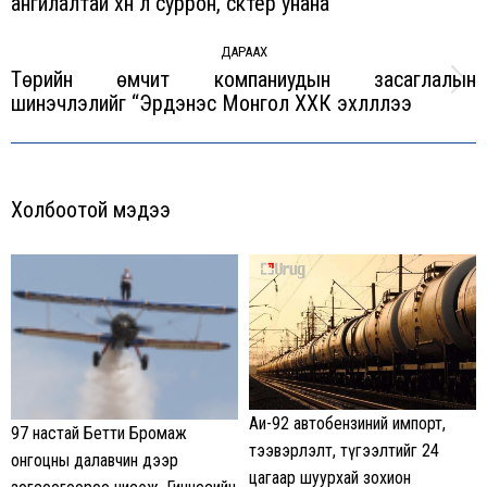
ангилалтай хүн л суррон, скүүтер унана
post:
ДАРААХ
Төрийн өмчит компаниудын засаглалын
Next
шинэчлэлийг “Эрдэнэс Монгол ХХК эхлүүллээ
post:
Холбоотой мэдээ
Аи-92 автобензиний импорт,
97 настай Бетти Бромаж
тээвэрлэлт, түгээлтийг 24
онгоцны далавчин дээр
цагаар шуурхай зохион