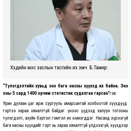
Хүүхдийн мэс заслын тасгийн их эмч Б.Тамир:
“Түлэгдэлтийн хувьд энэ бага насны хүүхэд их байна. Энэ
оны 5 сард 1400 орчим статистик судалгаа гарсан
”
гэв.
Урин дулаан цаг ирж сургууль амарсантай холбоотой хүүхдүүд
гэртээ хараа хяналтгүй байдаг. Үүнээс үүдээд халуун тогооны
түлэгдэлт, ахуйн бэртэл гэмтэл их нэмэгддэг. Насанд хүрээгүй
бага насны хүүхдийг гэрт нь хараа хяналтгүй үлдээхгүй, хүүхдээр