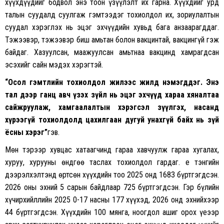
хүүхдүүдийг бодвол энэ тоон үзүүлэлт их гарна. Хүүхдийг урд
талын суудалд суулгаж гэмтээдэг тохиолдол их, зориулалтын
суудал хэрэглэх нь эцэг эхчүүдийн хувьд бага анзаарагддаг.
Тэжээвэр, тэжээвэр биш амьтан болон вакцинтай, вакцингүй гэж
байдаг. Хазуулсан, маажуулсан амьтнаа вакцинд хамрагдсан
эсэхийг сайн мэдэх хэрэгтэй.
“Осол гэмтлийн тохиолдол жилээс жилд нэмэгддэг. Энэ
тал дээр ганц авч үзэх зүйл нь эцэг эхчүүд хараа хяналтаа
сайжруулаж, хамгаалалтын хэрэгсэл зүүлгэх, насанд
хүрээгүй тохиолдолд цахилгаан дугуй унахгүй байх нь зүй
ёсны хэрэг”
гэв.
Мөн тэрээр хувцас хатаагчинд гараа хавчуулж гараа хугалах,
хуруу, хурууны өндгөө таслах тохиолдол гардаг. Үе тэнгийн
дээрэлхэлтэнд өртсөн хүүхдийн тоо 2025 онд 1683 бүртгэгдсэн.
2026 оны эхний 5 сарын байдлаар 725 бүртгэгдсэн. Гэр бүлийн
хүчирхийллийн 2025 0-17 насны 177 хүүхэд, 2026 онд эхнийхээр
44 бүртгэгдсэн. Хүүхдийн 100 мянга, ноогдол ашиг орох үеээр