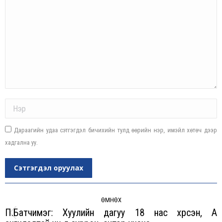
Name *
Дараагийн удаа сэтгэгдэл бичихийн тулд өөрийн нэр, имэйл хөтөч дээр
хадгална уу.
Сэтгэгдэл оруулах
Post
navigation
ӨМНӨХ
П.Батчимэг: Хуулийн дагуу 18 нас хүрсэн, А
Previous