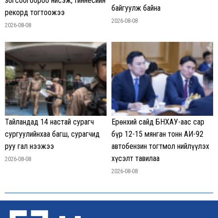
зогсоогоороо нисэж, Гиннесийн
байгуулж байна
рекорд тогтоожээ
2026-08-08
2026-08-08
Тайландад 14 настай сурагч
Ерөнхий сайд БНХАУ-аас сар
сургуулийнхаа багш, сурагчид
бүр 12-15 мянган тонн АИ-92
руу гал нээжээ
автобензин тогтмол нийлүүлэх
хүсэлт тавилаа
2026-08-08
2026-08-08