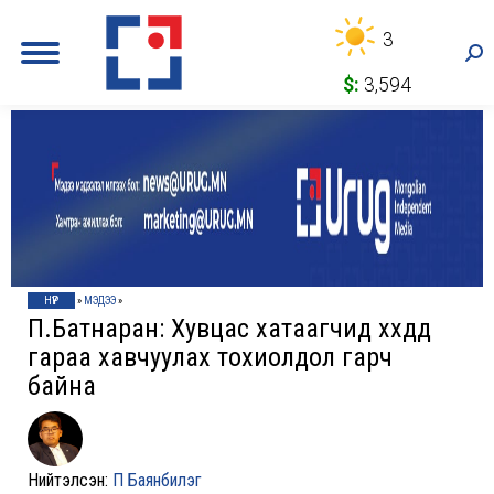
3
Sea
$:
3,594
НҮҮР
»
МЭДЭЭ
»
П.Батнаран: Хувцас хатаагчид хүүхдүүд
гараа хавчуулах тохиолдол гарч
байна
Нийтэлсэн:
П Баянбилэг