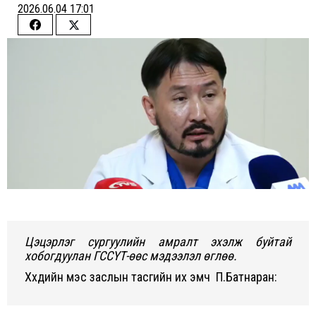
2026.06.04 17:01
Share
Share
on
on
Facebook
Twitter
Цэцэрлэг сургуулийн амралт эхэлж буйтай
хобогдуулан ГССҮТ-өөс мэдээлэл өглөө.
Хүүхдийн мэс заслын тасгийн их эмч П.Батнаран: