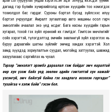
архи согтууруулах ундаа хэрэглсэн эцэг эхчүүд ихэсдэг үүнийг
дагаад гэр бүлийн хүчирхийлэлд өртсөн хүүхдийн тоо нэмэгдэх
тохиолдол бас гардаг. Суроны бэртэл бусад зүйлсээс илүү
бэртэл учруулдаг. Амралт зугаалгаар авто машины осол гарч
эмнэлгийн ачаалал энэ үед өсдөг. Бага насны хүүхдийн гарын
хугарал, тохой гэх зүйл ерөнхий их гэмтдэг. Гэмтсэн мөчлөгийг
сойх хэрэгтэй, түлэгдэлтэд эмчийн зөвлөөгүй зүйл хэрэглэх нь
буруу дараагийн шатны зүйлийг эмчид хандах хэрэгтэй. Хол
замд хүүхдэд зориулалтын суудал, могойнд хатгуулах, шавжид
хазуулахаас сэргийлэх нь чухал.
Тэрээр “эмнэлэгт эрэмбэ дараалал гэж байдаг эмч яаралтай
өөр хүн үзэж байх үед зөөлөн эдийн гэмтэлтэй хүн намайг
үзсэнгүй, эмч байхгүй байна гэх хандлага ихээхэн гаргадаг”
тухайгаа ч хэлж байв” гэсэн бол.