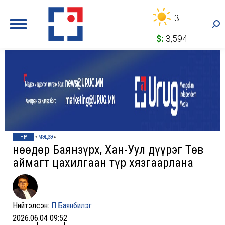
3
Sea
$:
3,594
НҮҮР
»
МЭДЭЭ
»
Өнөөдөр Баянзүрх, Хан-Уул дүүрэг Төв
аймагт цахилгаан түр хязгаарлана
Нийтэлсэн:
П Баянбилэг
2026.06.04 09:52