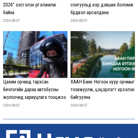
2026” үзэсгэлэн үргэлжилж
сонгуульд нэр дэвших боломж
байна
бүрдвэл өрсөлдөнө
2026-08-07
2026-08-07
Цахим орчинд тархсан
ХААН Банк Ногоон нуур орчмыг
бичлэгийн дараа автобусны
тохижуулж, цэцэрлэгт хүрээлэн
жолоочид хариуцлага тооцжээ
байгуулна
2026-08-07
2026-08-07