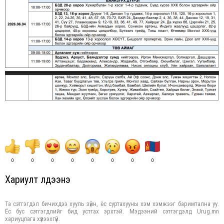
0
0
0
0
0
0
0
0
Хариулт үлдээнэ үү
Та сэтгэгдэл бичихдээ хууль зүйн, ёс суртахууны хэм хэмжээг баримтална уу.
Ёс бус сэтгэгдлийг бид устгах эрхтэй. Мэдээний сэтгэгдэлд Urug.mn
хариуцлага хүлээхгүй.