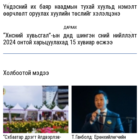
Үндэсний их баяр наадмын тухай хуульд нэмэлт
Previous
өөрчлөлт оруулах хуулийн төслийг хэлэлцэнэ
post:
ДАРААХ
“Хүнсний хувьсгал”-ын дүнд шингэн сүүний нийлүүлэлт
Next
2024 онтой харьцуулахад 15 хувиар өсжээ
post:
Холбоотой мэдээ
“Сүхбаатар дүүрэгт үйлдвэрлэв-
Т.Ганболд: Ерөнхийлөгчийн