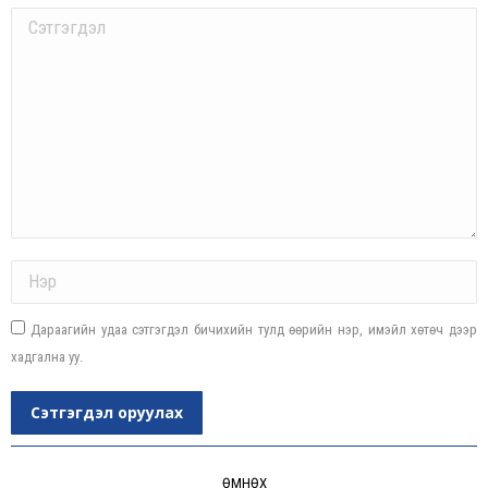
Comment
Name *
Дараагийн удаа сэтгэгдэл бичихийн тулд өөрийн нэр, имэйл хөтөч дээр
хадгална уу.
Сэтгэгдэл оруулах
Post
navigation
ӨМНӨХ