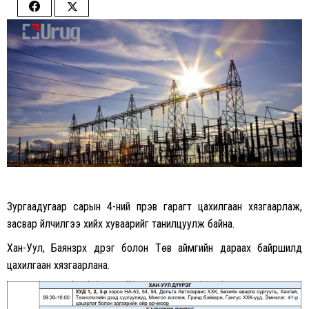
Share
Share
on
on
Facebook
Twitter
Зургаадугаар сарын 4-ний пүрэв гарагт цахилгаан хязгаарлаж,
засвар үйлчилгээ хийх хуваарийг танилцуулж байна.
Хан-Уул, Баянзүрх дүүрэг болон Төв аймгийн дараах байршилд
цахилгаан хязгаарлана.