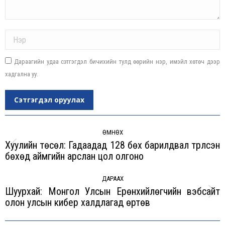
Name *
Дараагийн удаа сэтгэгдэл бичихийн тулд өөрийн нэр, имэйл хөтөч дээр
хадгална уу.
Сэтгэгдэл оруулах
Post
navigation
ӨМНӨХ
Хуулийн төсөл: Гадаадад 128 бөх барилдвал түрүүлсэн
Previous
бөхөд аймгийн арслан цол олгоно
post:
ДАРААХ
Шуурхай: Монгол Улсын Ерөнхийлөгчийн вэбсайт
Next
олон улсын кибер халдлагад өртөв
post: