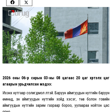
Share
Share
on
on
Facebook
Twitter
2026 оны 06-р сарын 03-ны 08 цагаас 20 цаг хүртэлх
цаг
агаарын урьдчилсан мэдээ:
Ихэнх нутгаар солигдмол үүлтэй. Баруун аймгуудын нутгийн баруун
өмнөд, зүүн аймгуудын нутгийн хойд хэсэг, төв болон говийн
аймгуудын нутгийн зарим газраар бороо, уулаараа нойтон цас
орно.