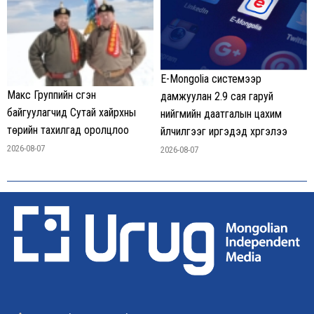
E-Mongolia системээр
Макс Группийн үүсгэн
дамжуулан 2.9 сая гаруй
байгуулагчид Сутай хайрхны
нийгмийн даатгалын цахим
төрийн тахилгад оролцлоо
үйлчилгээг иргэдэд хүргэлээ
2026-08-07
2026-08-07