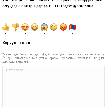
ТЭРЭЛЖ ОРЧМООР
:
Үүлшинэ. Бороо орно. Салхи баруун хойноос
секундэд 3-8 метр. Өдөртөө +9…+11 градус дулаан байна.
0
0
0
0
0
0
0
0
Хариулт үлдээнэ үү
Та сэтгэгдэл бичихдээ хууль зүйн, ёс суртахууны хэм хэмжээг баримтална уу.
Ёс бус сэтгэгдлийг бид устгах эрхтэй. Мэдээний сэтгэгдэлд Urug.mn
хариуцлага хүлээхгүй.
Comment