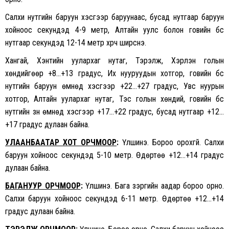
Салхи нутгийн баруун хэсгээр баруунаас, бусад нутгаар баруун
хойноос секундэд 4-9 метр, Алтайн уулс болон говийн бүс
нутгаар секундэд 12-14 метр хүрч ширүүснэ.
Хангай, Хэнтийн уулархаг нутаг, Тэрэлж, Хэрлэн голын
хөндийгөөр +8…+13 градус, Их нууруудын хотгор, говийн бүс
нутгийн баруун өмнөд хэсгээр +22…+27 градус, Увс нуурын
хотгор, Алтайн уулархаг нутаг, Тэс голын хөндий, говийн бүс
нутгийн зүүн өмнөд хэсгээр +17…+22 градус, бусад нутгаар +12…
+17 градус дулаан байна.
УЛААНБААТАР ХОТ ОРЧМООР
:
Үүлшинэ. Бороо орохгүй. Салхи
баруун хойноос секундэд 5-10 метр. Өдөртөө +12…+14 градус
дулаан байна.
БАГАНУУР ОРЧМООР
:
Үүлшинэ. Бага зэргийн аадар бороо орно.
Салхи баруун хойноос секундэд 6-11 метр. Өдөртөө +12…+14
градус дулаан байна.