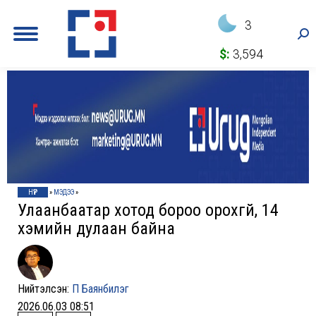
3
Sea
$:
3,594
НҮҮР
»
МЭДЭЭ
»
Улаанбаатар хотод бороо орохгүй, 14
хэмийн дулаан байна
Нийтэлсэн:
П Баянбилэг
2026.06.03 08:51