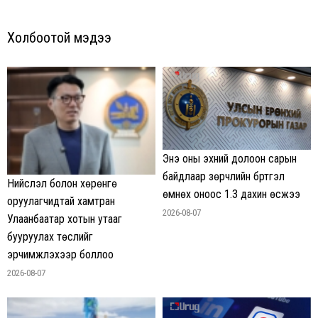
Холбоотой мэдээ
Энэ оны эхний долоон сарын
байдлаар зөрчлийн бүртгэл
Нийслэл болон хөрөнгө
өмнөх оноос 1.3 дахин өсжээ
оруулагчидтай хамтран
2026-08-07
Улаанбаатар хотын утааг
бууруулах төслийг
эрчимжүүлэхээр боллоо
2026-08-07