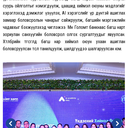
суурь ойлголтыг нэмэгдүүлж, цаашид хиймэл оюуны мэдлэгийг
хэрэглэхэд дэмжлэг үзүүлэх, AI хэрэгслийг үр дүнтэй ашиглах
замаар боловсролын чанарыг сайжруулж, багшийн мэргэжлийн
чадавхыг бэхжүүлэхэд чиглэжээ. Мөн Голомт банкнаас багш нарт
зориулан санхүүгийн боловсрол олгох сургалтуудыг явуулсан.
Хөтөлбөрийн төгсгөлд багш нар хиймэл оюун ухаан ашиглан
боловсруулсан төслөө танилцуулж, шилдгүүдээ шалгаруулсан юм.