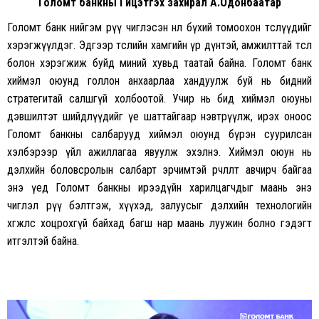
Голомт банкны Гүйцэтгэх захирал А.Одонбаатар
Голомт банк нийгэм рүү чиглэсэн нөлөө бүхий томоохон төслүүдийг
хэрэгжүүлдэг. Эдгээр төслийн хамгийн үр дүнтэй, амжилттай төсөл
болон хэрэгжиж буйд миний хувьд таатай байна. Голомт банк
хиймэл оюунд голлон анхаарлаа хандуулж буй нь бидний
стратегитай салшгүй холбоотой. Учир нь бид хиймэл оюуны
дэвшилтэт шийдлүүдийг үе шаттайгаар нэвтрүүлж, ирэх оноос
Голомт банкны салбарууд хиймэл оюунд бүрэн суурилсан
хэлбэрээр үйл ажиллагаа явуулж эхэлнэ. Хиймэл оюун нь
дэлхийн боловсролын салбарт эрчимтэй өөрчлөлт авчирч байгаа
энэ үед Голомт банкны ирээдүйн харилцагчдыг маань энэ
чиглэл рүү бэлтгэж, хүүхэд, залуусыг дэлхийн технологийн
хөгжлөөс хоцрохгүй байхад багш нар маань луужин болно гэдэгт
итгэлтэй байна.