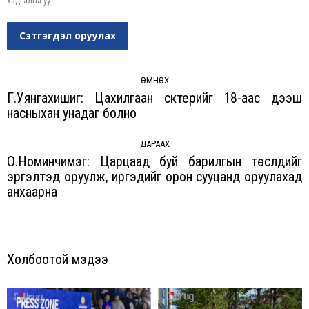
хадгална уу.
Сэтгэгдэл оруулах
Post
navigation
ӨМНӨХ
Г.Уянгахишиг: Цахилгаан скүүтерийг 18-аас дээш
Previous
насныхан унадаг болно
post:
ДАРААХ
О.Номинчимэг: Царцаад буй барилгын төслүүдийг
эргэлтэд оруулж, иргэдийг орон сууцанд оруулахад
Next
анхаарна
post:
Холбоотой мэдээ