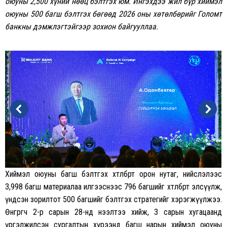
оюуны 2,500 хүний нөөц бэлтгэх юм. Ингэхдээ жил бүр хиймэл
оюуны 500 багш бэлтгэх бөгөөд 2026 оны хөтөлбөрийг Голомт
банкны дэмжлэгтэйгээр зохион байгууллаа.
Хиймэл оюуны багш бэлтгэх хөтөлбөрт орон нутаг, нийслэлээс
3,998 багш материалаа илгээснээс 796 багшийг хөтөлбөрт элсүүлж,
үндсэн зорилтот 500 багшийг бэлтгэх стратегийг хэрэгжүүлжээ.
Өнгөрөгч 2-р сарын 28-нд нээлтээ хийж, 3 сарын хугацаанд
үргэлжилсэн сургалтын хүрээнд багш нарын хиймэл оюуны