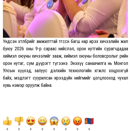
Үндсэн хөтөлбөрийг амжилттай төгссөн багш нар ирэх хичээлийн жил
буюу 2026 оны 9-р сараас нийслэл, орон нутгийн сурагчдадаа
хиймэл оюуны хичээлийг зааж, хиймэл оюуны боловсролыг өөрийн
орон нутаг, сум дүүрэгт түгээнэ. Энэхүү санаачилга нь Монгол
Улсын хүүхэд, залуус дэлхийн технологийн хөгжлөөс хоцрохгүй
байх, мэдлэгт суурилсан ирээдүйн нийгмийг цогцлооход чухал
хувь нэмэр оруулж байна.
0
0
0
0
0
0
0
0