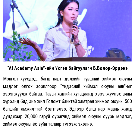
“AI Academy Asia”-ийн Үүсгэн байгуулагч Б.Болор-Эрдэнэ
Монгол хүүхдэд, багш нарт дэлхийн түвшний хиймэл оюуны
мэдлэг олгох зорилгоор “Үндэсний хиймэл оюуны аян”-ыг
хэрэгжүүлж байгаа. Таван жилийн хугацаанд хэрэгжүүлэх аяны
хүрээнд бид энэ жил Голомт банктай хамтран хиймэл оюуны 500
багшийг амжилттай бэлтгэлээ. Эдгээр багш нар маань жилд
дунджаар 20,000 гаруй сурагчид хиймэл оюуны суурь мэдлэг,
хиймэл оюуны ёс зүйн талаар түгээж эхэлнэ.