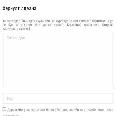
Хариулт үлдээнэ үү
Та сэтгэгдэл бичихдээ хууль зүйн, ёс суртахууны хэм хэмжээг баримтална уу.
Ёс бус сэтгэгдлийг бид устгах эрхтэй. Мэдээний сэтгэгдэлд Urug.mn
хариуцлага хүлээхгүй.
Comment
Name *
Дараагийн удаа сэтгэгдэл бичихийн тулд өөрийн нэр, имэйл хөтөч дээр