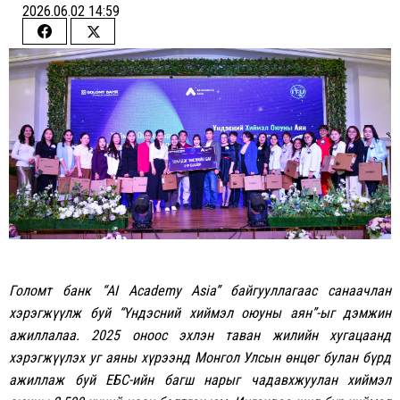
2026.06.02 14:59
Share
Share
on
on
Facebook
Twitter
Голомт банк “AI Academy Asia” байгууллагаас санаачлан
хэрэгжүүлж буй “Үндэсний хиймэл оюуны аян”-ыг дэмжин
ажиллалаа. 2025 оноос эхлэн таван жилийн хугацаанд
хэрэгжүүлэх уг аяны хүрээнд Монгол Улсын өнцөг булан бүрд
ажиллаж буй ЕБС-ийн багш нарыг чадавхжуулан хиймэл