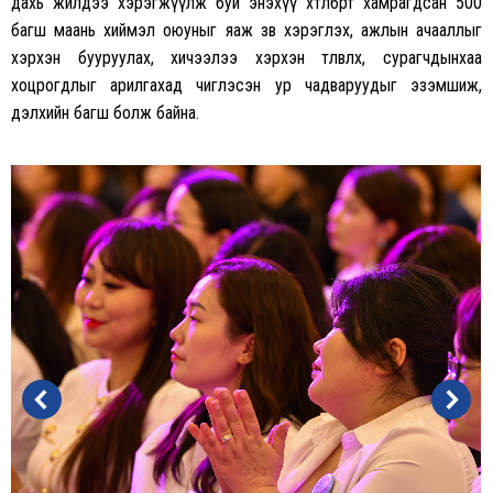
дахь жилдээ хэрэгжүүлж буй энэхүү хөтөлбөрт хамрагдсан 500
багш маань хиймэл оюуныг яаж зөв хэрэглэх, ажлын ачааллыг
хэрхэн бууруулах, хичээлээ хэрхэн төлөвлөх, сурагчдынхаа
хоцрогдлыг арилгахад чиглэсэн ур чадваруудыг эзэмшиж,
дэлхийн багш болж байна.