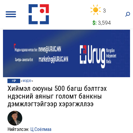
3
Sea
$:
3,594
НҮҮР
»
МЭДЭЭ
»
Хиймэл оюуны 500 багш бэлтгэх
үндэсний аяныг голомт банкны
дэмжлэгтэйгээр хэрэгжүүллээ
Нийтэлсэн:
Ц.Соёлмаа