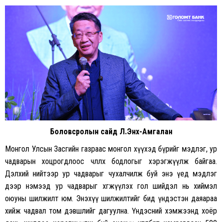
Боловсролын сайд Л.Энх-Амгалан
Монгол Улсын Засгийн газраас монгол хүүхэд бүрийг мэдлэг, ур
чадварын хоцрогдлоос чөлөөлөх бодлогыг хэрэгжүүлж байгаа.
Дэлхий нийтээр ур чадварыг чухалчилж буй энэ үед мэдлэг
дээр нэмээд ур чадварыг хөгжүүлэх гол шийдэл нь хиймэл
оюуны шилжилт юм. Энэхүү шилжилтийг бид үндэстэн даяараа
хийж чадвал том дэвшлийг дагуулна. Үндэсний хэмжээнд хоёр