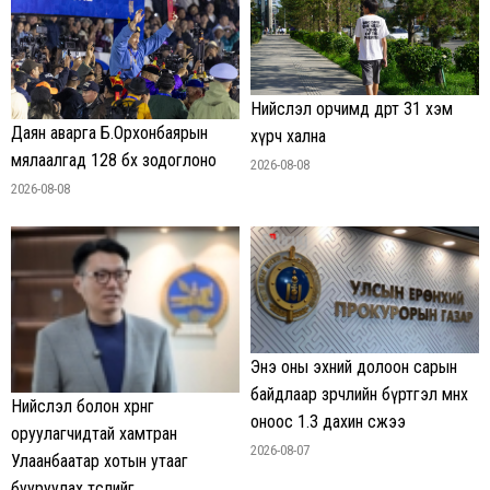
Нийслэл орчимд өдөртөө 31 хэм
Даян аварга Б.Орхонбаярын
хүрч хална
мялаалгад 128 бөх зодоглоно
2026-08-08
2026-08-08
Энэ оны эхний долоон сарын
байдлаар зөрчлийн бүртгэл өмнөх
Нийслэл болон хөрөнгө
оноос 1.3 дахин өсжээ
оруулагчидтай хамтран
2026-08-07
Улаанбаатар хотын утааг
бууруулах төслийг