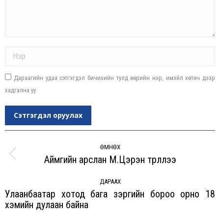
Name *
Дараагийн удаа сэтгэгдэл бичихийн тулд өөрийн нэр, имэйл хөтөч дээр
хадгална уу.
Сэтгэгдэл оруулах
Post
navigation
ӨМНӨХ
Аймгийн арслан М.Цэрэн түрүүллээ
Previous
post:
ДАРААХ
Улаанбаатар хотод бага зэргийн бороо орно 18
Next
хэмийн дулаан байна
post: