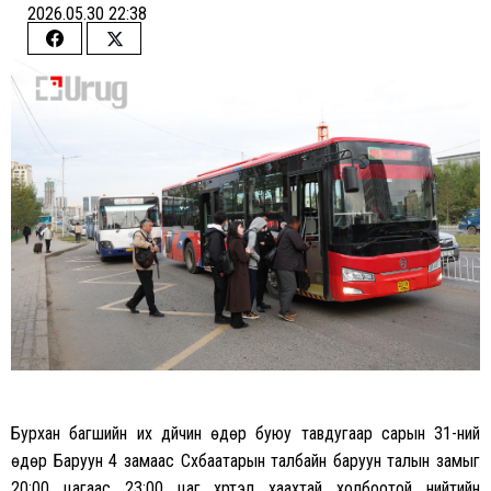
2026.05.30 22:38
Share
Share
on
on
Facebook
Twitter
Бурхан багшийн их дүйчин өдөр буюу тавдугаар сарын 31-ний
өдөр Баруун 4 замаас Сүхбаатарын талбайн баруун талын замыг
20:00 цагаас 23:00 цаг хүртэл хаахтай холбоотой нийтийн