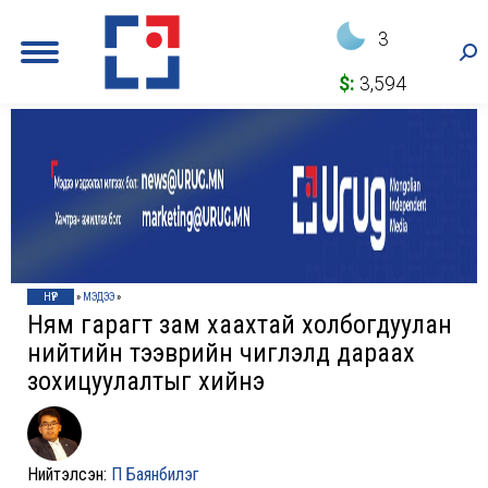
3
Sea
$:
3,594
НҮҮР
»
МЭДЭЭ
»
Ням гарагт зам хаахтай холбогдуулан
нийтийн тээврийн чиглэлд дараах
зохицуулалтыг хийнэ
Нийтэлсэн:
П Баянбилэг