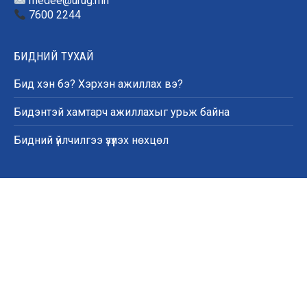
medee@urug.mn
7600 2244
БИДНИЙ ТУХАЙ
Бид хэн бэ? Хэрхэн ажиллах вэ?
Бидэнтэй хамтарч ажиллахыг урьж байна
Бидний үйлчилгээ үзүүлэх нөхцөл