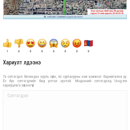
1
0
0
0
0
0
0
0
Хариулт үлдээнэ үү
Та сэтгэгдэл бичихдээ хууль зүйн, ёс суртахууны хэм хэмжээг баримтална уу.
Ёс бус сэтгэгдлийг бид устгах эрхтэй. Мэдээний сэтгэгдэлд Urug.mn
хариуцлага хүлээхгүй.
Comment