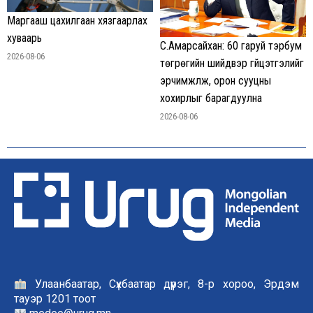
Маргааш цахилгаан хязгаарлах
хуваарь
С.Амарсайхан: 60 гаруй тэрбум
2026-08-06
төгрөгийн шийдвэр гүйцэтгэлийг
эрчимжүүлж, орон сууцны
хохирлыг барагдуулна
2026-08-06
Улаанбаатар, Сүхбаатар дүүрэг, 8-р хороо, Эрдэм
тауэр 1201 тоот