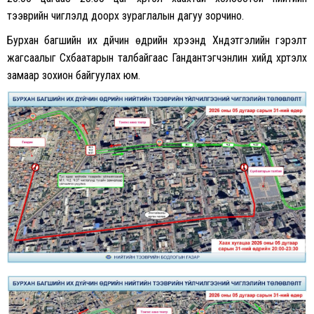
тээврийн чиглэлүүд доорх зураглалын дагуу зорчино.
Бурхан багшийн их дүйчин өдрийн хүрээнд Хүндэтгэлийн гэрэлт
жагсаалыг Сүхбаатарын талбайгаас Гандантэгчэнлин хийд хүртэлх
замаар зохион байгуулах юм.