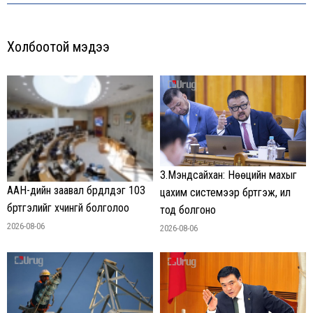
Холбоотой мэдээ
З.Мэндсайхан: Нөөцийн махыг
ААН-үүдийн заавал бүрдүүлдэг 103
цахим системээр бүртгэж, ил
бүртгэлийг хүчингүй болголоо
тод болгоно
2026-08-06
2026-08-06