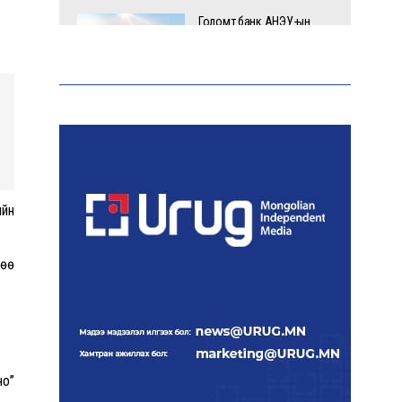
Голомт банк АНЭУ-ын
Mashreq банканд Дирхам
валютын данс нээлээ
Эрчим хүчний сайд
Б.Найдалаа: Дундговийн
эрчим хүчний томоохон
төслүүдэд дэмжлэг
үзүүлнэ
ийн
Давхардсан
лөө
зохицуулалтыг бууруулах
хүрээнд 83 дүрэм, журмыг
цуцалжээ
Өчигдөр 102 тусгай дугаарт
но”
2321 дуудлага, мэдээлэл
бүртгэгджээ