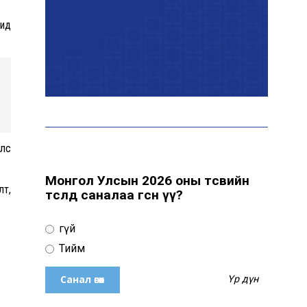
бид
Монголын шигшээ баг
Японд хамтарсан
бэлтгэлд оролцоно
Өнөөдөр цахилгаан
улс
хязгаарлах байршил
Монгол Улсын 2026 оны төсвийн
лт,
төсөлд саналаа өгсөн үү?
“Явуулын оффис” өнөөдөр
Үгүй
“Нарантуул” ОУХТ-д
ажиллана
Тийм
Үр дүн
Н.Номтойбаяр: