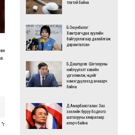
төлөвтэй байна
Б.Оюунбилэг:
Хамтрагчдаа хуулийн
байгууллагаар далайлгаж
дарамталсан
хөн
а.
Б.Дашпүрэв: Шатахууны
нийлүүлэлт хэвийн
үргэлжилж, нөөцийг
нэмэгдүүлэхэд анхаарч
байна
Д.Амарбаясгалан: Зах
зээлийн буруу бодлого
шатахууны хямралаар
илэрч байна
“үг