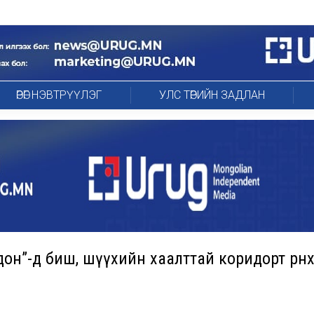
ӨРӨГ НЭВТРҮҮЛЭГ
УЛС ТӨРИЙН ЗАДЛАН
дон”-д биш, шүүхийн хаалттай коридорт өрнө