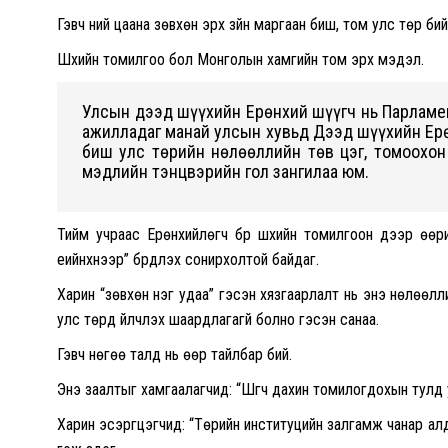
Гэвч үүний цаана зөвхөн эрх зүйн маргаан биш, том улс төр бий
Шүүхийн томилгоо бол Монголын хамгийн том эрх мэдэл.
Улсын дээд шүүхийн Ерөнхий шүүгч нь Парламент
ажилладаг манай улсын хувьд Дээд шүүхийн Ерө
биш улс төрийн нөлөөллийн төв цэг, томоохон
мэдлийн тэнцвэрийн гол зангилаа юм.
Тийм учраас Ерөнхийлөгч бүр шүүхийн томилгоон дээр өөр
үеийнхнээр” бүрдүүлэх сонирхолтой байдаг.
Харин “зөвхөн нэг удаа” гэсэн хязгаарлалт нь энэ нөлөөлл
улс төрд үйлчлэх шаардлагагүй болно гэсэн санаа.
Гэвч нөгөө талд нь өөр тайлбар бий.
Энэ заалтыг хамгаалагчид: “Шүүгч дахин томилогдохын тулд
Харин эсэргүүцэгчид: “Төрийн институцийн залгамж чанар алд