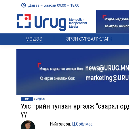
Даваа – Баасан 09:00 – 18:00
МЭДЭЭ
ЭРЭН СУРВАЛЖЛАГЧ
НҮҮР
»
МЭДЭЭ
»
Улс төрийн тулаан үргэлж “саарал ор
үү!
Нийтэлсэн:
Ц.Соёлмаа