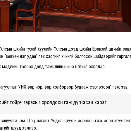
ын шүүхийн тухай хуулийн “Улсын дээд шүүхийн Ерөнхий шүүгчийг зөв
 “зөвхөн нэг удаа” гэх хэсгийг хүчингүй болгосон шийдвэрийг гаргала
 мэдлийн төлөөх далд тэмцлийн шинэ бүлгийг эхлүүллээ.
н агуулгыг УИХ өөр нэр, өөр хэлбэрээр буцааж сэргээсэн” гэж үзэв.
ийг тойрч гарахыг оролдсон гэж дүгнэсэн хэрэг.
сануулга юм. Цэц нэгэнт Үндсэн хууль зөрчсөн гэж үзсэн агуулгыг 
эдгийг шууд хэллээ.