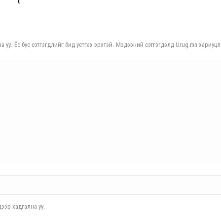
0
а уу. Ёс бус сэтгэгдлийг бид устгах эрхтэй. Мэдээний сэтгэгдэлд Urug.mn хариуцл
ээр хадгална уу.