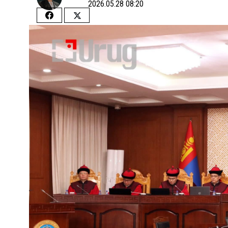
2026.05.28 08:20
Share
Share
on
on
Facebook
Twitter