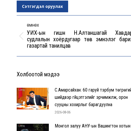
Сэтгэгдэл оруулах
Post
navigation
ӨМНӨХ
УИХ-ын гишүүн Н.Алтаншагай Хавда
судлалын хоёрдугаар төв эмнэлэг бари
Previous
газартай танилцав
post:
Холбоотой мэдээ
С.Амарсайхан: 60 гаруй тэрбум төгрөги
шийдвэр гүйцэтгэлийг эрчимжүүлж, орон
сууцны хохирлыг барагдуулна
2026-08-06
Монгол залуу АНУ-ын Вашингтон хотын