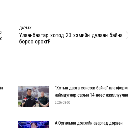
ДАРААХ
р
Улаанбаатар хотод 23 хэмийн дулаан байна
х
Next
бороо орохгүй
post:
йн
“Хотын дарга сонсож байна” платформ
наймдугаар сарын 14-нөөс ажиллуулна
2026-08-06
А.Оргилмаа дэлхийн аваргад дөрвөн