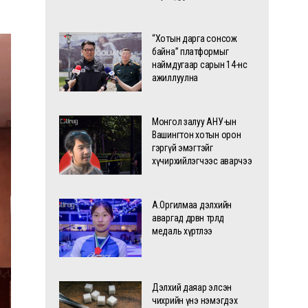
“Хотын дарга сонсож
байна” платформыг
наймдугаар сарын 14-нөөс
ажиллуулна
Монгол залуу АНУ-ын
Вашингтон хотын орон
гэргүй эмэгтэйг
хүчирхийлэгчээс аварчээ
А.Оргилмаа дэлхийн
аваргад дөрвөн төрөлд
медаль хүртлээ
Дэлхий даяар элсэн
чихрийн үнэ нэмэгдэх