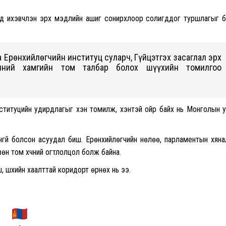
д ихэвчлэн эрх мэдлийн ашиг сонирхлоор солигддог туршлагыг 
Ерөнхийлөгчийн институц суларч, Гүйцэтгэх засаглал эрх
чний хамгийн том талбар болох шүүхийн томилгоо
институцийн удирдлагыг хэн томилж, хэнтэй ойр байх нь Монголын 
нгүй болсон асуудал биш. Ерөнхийлөгчийн нөлөө, парламентын хяна
вөн том хүчний огтлолцол болж байна.
 шүүхийн хаалттай коридорт өрнөх нь ээ.