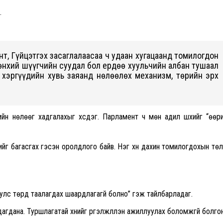
.
, Гүйцэтгэх засаглалаасаа ч удаан хугацаанд томилогдон
нхий шүүгчийн суудал бол ердөө хуульчийн албан тушаал
 хэргүүдийн хувь заяанд нөлөөлөх механизм, төрийн эрх
ийн нөлөөг хадгалахыг хүсдэг. Парламент ч мөн адил шүүхийг “өөр
ийг багасгах гэсэн оролдлого байв. Нэг хүн дахин томилогдохын тө
 улс төрд таалагдах шаардлагагүй болно” гэж тайлбарладаг.
агдана. Туршлагатай хүнийг үргэлжлүүлэн ажиллуулах боломжгүй болго