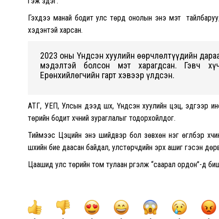
гэж үздэг.
Гэхдээ манай бодит улс төрд онолын энэ мэт тайлбаруу
хэдэнтэй харсан.
2023 оны Үндсэн хуулийн өөрчлөлтүүдийн дараа 
мэдэлтэй болсон мэт харагдсан. Гэвч хү
Ерөнхийлөгчийн гарт хэвээр үлдсэн.
АТГ, УЕП, Улсын дээд шүүх, Үндсэн хуулийн цэц, эдгээр 
төрийн бодит хүчний зураглалыг тодорхойлдог.
Тиймээс Цэцийн энэ шийдвэр бол зөвхөн нэг өгүүлбэр хүчи
шүүхийн бие даасан байдал, улстөрчдийн эрх ашиг гэсэн дөр
Цаашид улс төрийн том тулаан үргэлж “саарал ордон”-д биш,