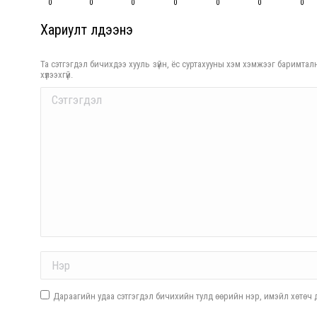
0
0
0
0
0
0
0
Хариулт үлдээнэ үү
Та сэтгэгдэл бичихдээ хууль зүйн, ёс суртахууны хэм хэмжээг баримталн
хүлээхгүй.
Comment
Name *
Дараагийн удаа сэтгэгдэл бичихийн тулд өөрийн нэр, имэйл хөтөч д