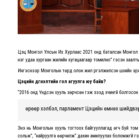
Цэц Монгол Улсын Их Хурлаас 2021 онд баталсан Монгол Улс
нэг удаа зургаан жилийн хугацаагаар томилно” гэсэн заалтын
Ингэснээр Монголын төрд олон жил үргэлжилсэн шүүхийн эрх
Цэцийн дүгнэлтийн гол агуулга юу байв?
“2016 онд Үндсэн хууль зөрчсөн гэж үзээд хүчингүй болгосо
Өөрөөр хэлбэл, парламент Цэцийн өмнөх шийдвэр
Энэ нь Монголын хууль тогтоох байгууллагад өгч буй том 
сольж”, “найруулга өөрчилж” дахин амилуулах боломжгүй г