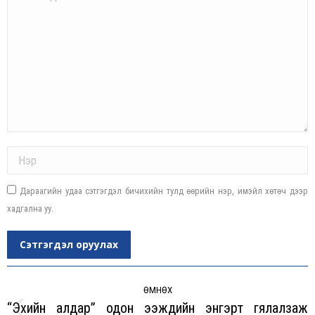
Name *
Дараагийн удаа сэтгэгдэл бичихийн тулд өөрийн нэр, имэйл хөтөч дээр
хадгална уу.
Сэтгэгдэл оруулах
Post
navigation
ӨМНӨХ
“Эхийн алдар” одон ээжүүдийн энгэрт гялалзаж