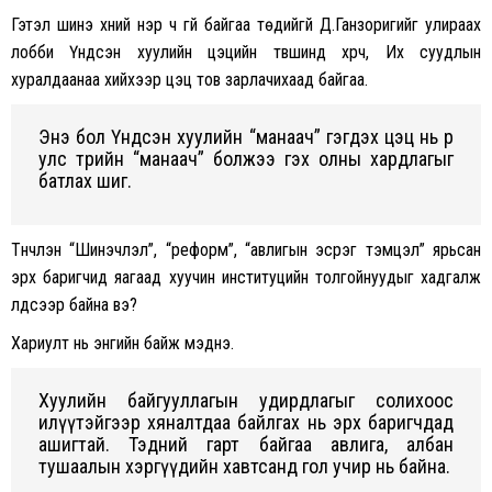
Гэтэл шинэ хүний үнэр ч үгүй байгаа төдийгүй Д.Ганзоригийг улираах
лобби Үндсэн хуулийн цэцийн түвшинд хүрч, Их суудлын
хуралдаанаа хийхээр цэц тов зарлачихаад байгаа.
Энэ бол Үндсэн хуулийн “манаач” гэгдэх цэц нь өөрөө
улс төрийн “манаач” болжээ гэх олны хардлагыг
батлах шиг.
Түүнчлэн “Шинэчлэл”, “реформ”, “авлигын эсрэг тэмцэл” ярьсан
эрх баригчид яагаад хуучин институцийн толгойнуудыг хадгалж
үлдсээр байна вэ?
Хариулт нь энгийн байж мэднэ.
Хуулийн байгууллагын удирдлагыг солихоос
илүүтэйгээр хяналтдаа байлгах нь эрх баригчдад
ашигтай. Тэдний гарт байгаа авлига, албан
тушаалын хэргүүдийн хавтсанд гол учир нь байна.