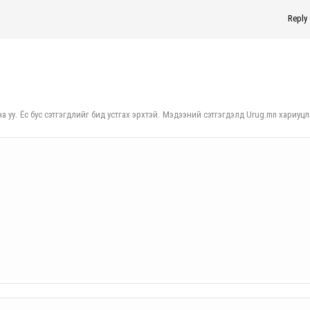
Reply
а уу. Ёс бус сэтгэгдлийг бид устгах эрхтэй. Мэдээний сэтгэгдэлд Urug.mn хариуцл