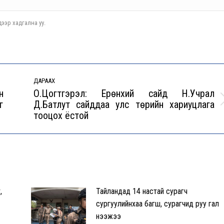
ээр хадгална уу.
ДАРААХ
н
О.Цогтгэрэл: Ерөнхий сайд Н.Учрал
г
Д.Батлут сайддаа улс төрийн хариуцлага
Next
тооцох ёстой
post:
,
Тайландад 14 настай сурагч
сургуулийнхаа багш, сурагчид руу гал
нээжээ