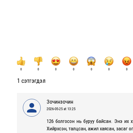
0
0
0
0
0
0
0
1 сэтгэгдэл
Зочинзочин
2026-05-25 at 13:25
says:
126 болгосон нь буруу байсан. Энэ их х
Хийрхсэн, талцсан, ажил хаясан, засаг о