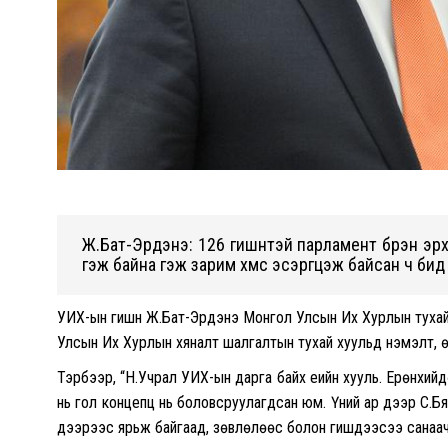
Ж.Бат-Эрдэнэ: 126 гишүүнтэй парламент бүрэн эр
гэж байна гэж зарим хүмүүс эсэргүүцэж байсан ч би
УИХ-ын гишүүн Ж.Бат-Эрдэнэ Монгол Улсын Их Хурлын туха
Улсын Их Хурлын хяналт шалгалтын тухай хуульд нэмэлт, 
Тэрбээр, “Н.Учрал УИХ-ын дарга байх үеийн хууль. Ерөнхийд
нь гол концепц нь боловсруулагдсан юм. Үүний ар дээр С.
дээрээс ярьж байгаад, зөвлөлөөс болон гишүүдээсээ санаач