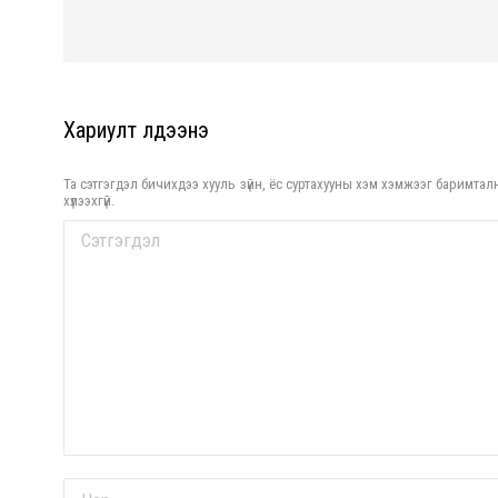
Хариулт үлдээнэ үү
Та сэтгэгдэл бичихдээ хууль зүйн, ёс суртахууны хэм хэмжээг баримталн
хүлээхгүй.
Comment
Name *