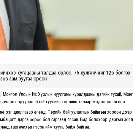
хийнхээ хугацааны талдаа орлоо. 76 хулгайчийг 126 болгох
д зөв зам руугаа орсон
й, Монгол Улсын Их Хурлын чуулганы хуралдааны дэгийн тухай, Мон
өөрчлөлт оруулах тухай хуулийн төслийн талаар мэдээлэл өглөө
өө үүрэг даалгавар өгөөд, Төрийн байгуулалтын байнгын хороон дээр
Бямбацогт дарга өөрөө бол гаргаад явсан. Бид болохоор даргын зөв
лаад гаргачихъя гэсэн ийм хууль байж байгаа.