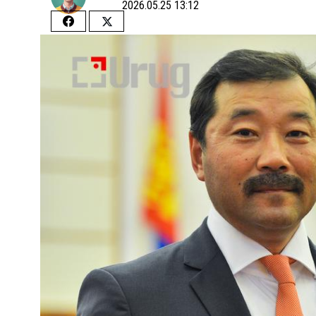
2026.05.25 13:12
Share
Share
on
on
Facebook
Twitter