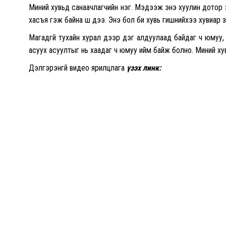
Миний хувьд санаачлагчийн нэг. Мэдээж энэ хуулин дотор з
хасъя гэж байна шүү дээ. Энэ бол би хувь гишүүнийхээ хувиар 
Магадгүй тухайн хурал дээр дэг алдуулаад байдаг ч юмуу, з
асуух асуултыг нь хаадаг ч юмуу ийм байж болно. Миний ху
Дэлгэрэнгүй видео ярилцлага
үзэх линк: