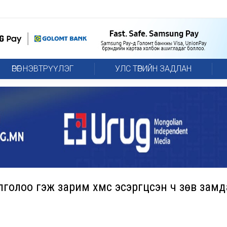
ӨРӨГ НЭВТРҮҮЛЭГ
УЛС ТӨРИЙН ЗАДЛАН
олоо гэж зарим хүмүүс эсэргүүцсэн ч зөв зам