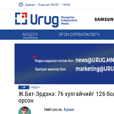
Даваа – Баасан 09:00 – 18:00
МЭДЭЭ
ЭРЭН СУРВАЛЖЛАГЧ
НҮҮР
»
МЭДЭЭ
»
Ж.Бат-Эрдэнэ: 76 хулгайчийг 126 болг
орсон
Нийтэлсэн:
Админ