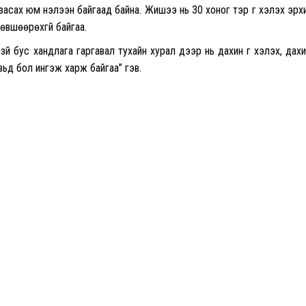
асах юм нэлээн байгаад байна. Жишээ нь 30 хоног тэр үг хэлэх эрх
зөвшөөрөхгүй байгаа.
үй бус хандлага гаргавал тухайн хурал дээр нь дахин үг хэлэх, дах
вьд бол ингэж харж байгаа” гэв.