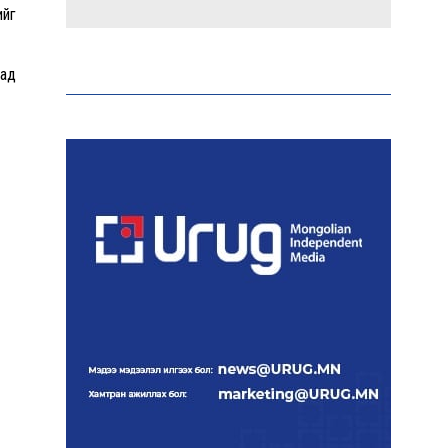
ийг
Макс Группийн үүсгэн
байгуулагчид Сутай
иад
хайрхны төрийн тахилгад
оролцлоо
E-Mongolia системээр
дамжуулан 2.9 сая гаруй
нийгмийн даатгалын
цахим үйлчилгээг иргэдэд
хүргэлээ
Холливудын алдартай хос
болох Том Холланд,
Зендаяа нар нууцаар
хуримаа хийжээ
Монголбанк 7 дугаар
сард 1,439.2 кг үнэт металл