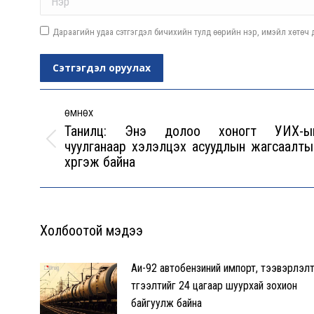
Дараагийн удаа сэтгэгдэл бичихийн тулд өөрийн нэр, имэйл хөтөч д
Сэтгэгдэл оруулах
Post
navigation
ӨМНӨХ
Танилц: Энэ долоо хоногт УИХ-ы
чуулганаар хэлэлцэх асуудлын жагсаалты
Previous
хүргэж байна
post:
Холбоотой мэдээ
Аи-92 автобензиний импорт, тээвэрлэлт
түгээлтийг 24 цагаар шуурхай зохион
байгуулж байна