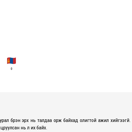
0
урал бүрэн эрх нь талдаа орж байхад олигтой ажил хийгээгүй.
гцруулсан нь л их байх.