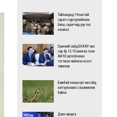
Тайландад 14 настай
сурагч сургуулийнхаа
багш, сурагчид руу гал
нээжээ
Ерөнхий сайд БНХАУ-аас
сар бүр 12-15 мянган тонн
АИ-92 автобензин
тогтмол нийлүүлэх хүсэлт
тавилаа
Бамбай хоншоорт могойд
хатгуулахаас сэрэмжлүүлж
байна
Даян аварга