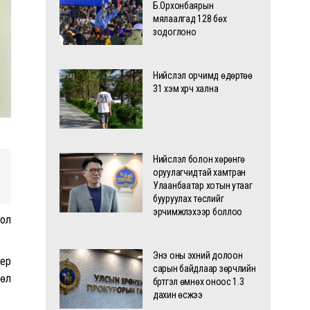
Б.Орхонбаярын
мялаалгад 128 бөх
зодоглоно
Нийслэл орчимд өдөртөө
31 хэм хүрч хална
Нийслэл болон хөрөнгө
оруулагчидтай хамтран
Улаанбаатар хотын утааг
бууруулах төслийг
эрчимжүүлэхээр боллоо
гол
Энэ оны эхний долоон
 ер
сарын байдлаар зөрчлийн
лөл
бүртгэл өмнөх оноос 1.3
дахин өсжээ