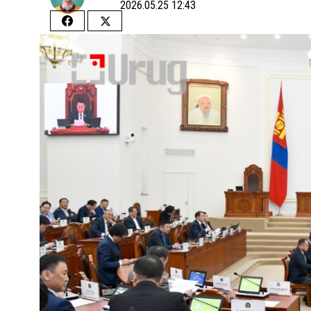
2026.05.25 12:43
Share
Share
on
on
Facebook
Twitter