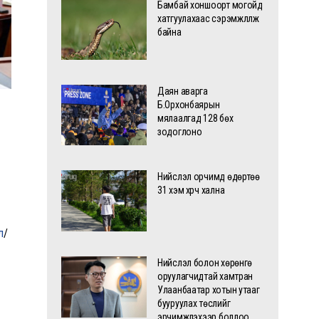
Бамбай хоншоорт могойд
хатгуулахаас сэрэмжлүүлж
байна
Даян аварга
Б.Орхонбаярын
мялаалгад 128 бөх
зодоглоно
Нийслэл орчимд өдөртөө
31 хэм хүрч хална
л
/
Нийслэл болон хөрөнгө
оруулагчидтай хамтран
Улаанбаатар хотын утааг
бууруулах төслийг
эрчимжүүлэхээр боллоо