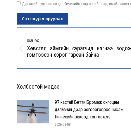
Дараагийн удаа сэтгэгдэл бичихийн тулд өөрийн нэр, имэйл хөтөч д
Сэтгэгдэл оруулах
Post
navigation
ӨМНӨХ
Хөвсгөл аймгийн сурагчид нэгнээ зодож
Previous
гэмтээсэн хэрэг гарсан байна
post:
Холбоотой мэдээ
97 настай Бетти Бромаж онгоцны
далавчин дээр зогсоогоороо нисэж,
Гиннесийн рекорд тогтоожээ
2026-08-08