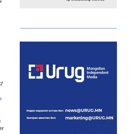
н
Энэ оны эхний долоон
сарын байдлаар зөрчлийн
бүртгэл өмнөх оноос 1.3
дахин өсжээ
Макс Группийн үүсгэн
байгуулагчид Сутай
хайрхны төрийн тахилгад
оролцлоо
32
E-Mongolia системээр
дамжуулан 2.9 сая гаруй
н
нийгмийн даатгалын
цахим үйлчилгээг иргэдэд
хүргэлээ
н
лт
Холливудын алдартай хос