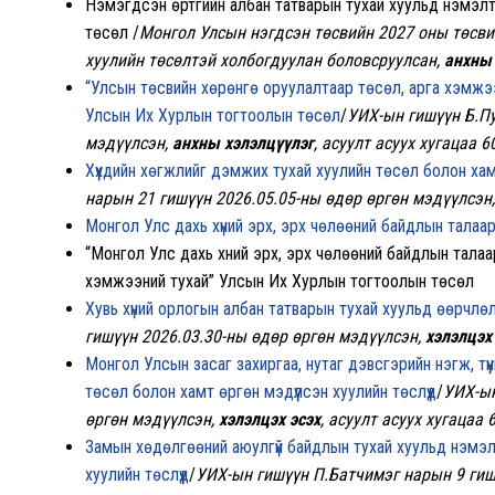
Нэмэгдсэн өртгийн албан татварын тухай хуульд нэмэлт, 
төсөл /
Монгол Улсын нэгдсэн төсвийн 2027 оны төсви
хуулийн төсөлтэй холбогдуулан боловсруулсан,
анхны 
“Улсын төсвийн хөрөнгө оруулалтаар төсөл, арга хэмжээг 
Улсын Их Хурлын тогтоолын төсөл
/
УИХ-ын гишүүн Б.Пу
мэдүүлсэн,
анхны хэлэлцүүлэг
, асуулт асуух хугацаа 6
Хүүхдийн хөгжлийг дэмжих тухай хуулийн төсөл болон хам
нарын 21 гишүүн 2026.05.05-ны өдөр өргөн мэдүүлсэн
Монгол Улс дахь хүний эрх, эрх чөлөөний байдлын талаа
“Монгол Улс дахь хүний эрх, эрх чөлөөний байдлын тала
хэмжээний тухай” Улсын Их Хурлын тогтоолын төсөл
Хувь хүний орлогын албан татварын тухай хуульд өөрчлө
гишүүн 2026.03.30-ны өдөр өргөн мэдүүлсэн,
хэлэлцэх
Монгол Улсын засаг захиргаа, нутаг дэвсгэрийн нэгж, тү
төсөл болон хамт өргөн мэдүүлсэн хуулийн төслүүд
/
УИХ-ын
өргөн мэдүүлсэн,
хэлэлцэх эсэх
, асуулт асуух хугацаа 
Замын хөдөлгөөний аюулгүй байдлын тухай хуульд нэмэлт
хуулийн төслүүд
/
УИХ-ын гишүүн П.Батчимэг нарын 9 гиш