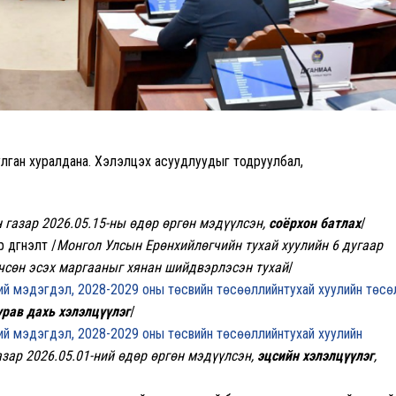
уулган хуралдана. Хэлэлцэх асуудлуудыг тодруулбал,
 газар 2026.05.15-ны өдөр өргөн мэдүүлсэн,
соёрхон батлах
/
 дүгнэлт /
Монгол Улсын Ерөнхийлөгчийн тухай хуулийн 6 дугаар
рчсөн эсэх маргааныг хянан шийдвэрлэсэн тухай
/
ий мэдэгдэл, 2028-2029 оны төсвийн төсөөллийнтухай хуулийн төсө
урав дахь хэлэлцүүлэг
/
ий мэдэгдэл, 2028-2029 оны төсвийн төсөөллийнтухай хуулийн
азар 2026.05.01-ний өдөр өргөн мэдүүлсэн,
эцсийн хэлэлцүүлэг
,