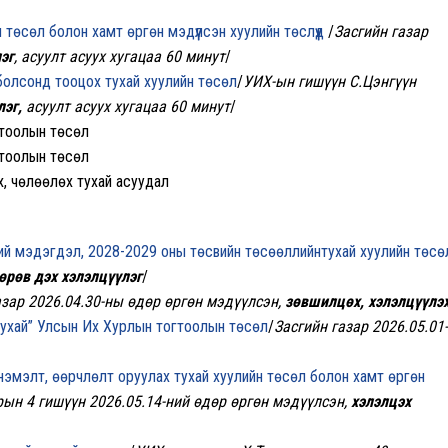
н төсөл болон хамт өргөн мэдүүлсэн хуулийн төслүүд
/
Засгийн газар
эг
, асуулт асуух хугацаа 60 минут
/
 болсонд тооцох тухай хуулийн төсөл
/
УИХ-ын гишүүн С.Цэнгүүн
лэг,
асуулт асуух хугацаа 60 минут
/
гтоолын төсөл
гтоолын төсөл
х, чөлөөлөх тухай асуудал
ий мэдэгдэл, 2028-2029 оны төсвийн төсөөллийнтухай хуулийн төсө
өрөв дэх хэлэлцүүлэг
/
азар 2026.04.30-ны өдөр өргөн мэдүүлсэн,
зөвшилцөх, хэлэлцүүлэ
тухай” Улсын Их Хурлын тогтоолын төсөл
/
Засгийн газар 2026.05.01-
нэмэлт, өөрчлөлт оруулах тухай хуулийн төсөл болон хамт өргөн
ын 4 гишүүн 2026.05.14-ний өдөр өргөн мэдүүлсэн,
хэлэлцэх