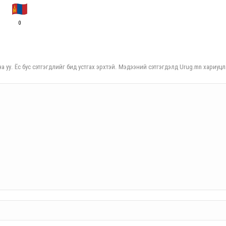
0
а уу. Ёс бус сэтгэгдлийг бид устгах эрхтэй. Мэдээний сэтгэгдэлд Urug.mn хариуцл