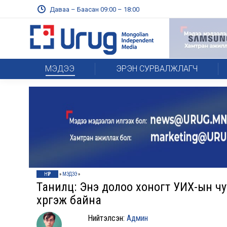
Даваа – Баасан 09:00 – 18:00
МЭДЭЭ
ЭРЭН СУРВАЛЖЛАГЧ
НҮҮР
»
МЭДЭЭ
»
Танилц: Энэ долоо хоногт УИХ-ын ч
хүргэж байна
Нийтэлсэн:
Админ