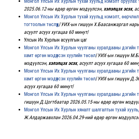
Монгол Улсын Их Хурлын тухай хуульд нэмэлт оруулах 
2025.06.12-ны өдөр өргөн мэдүүлсэн,
хэлэлцэх эсэх
, а
Монгол Улсын Их Хурлын тухай хуульд нэмэлт, өөрчлөлт 
тогтоолын төслүүд
/
УИХ-ын гишүүн Х.Баасанжаргал нары
асуулт асуух хугацаа 60 минут
/
Улсын Их Хурлын асуулгын цаг
Монгол Улсын Их Хурлын чуулганы хуралдааны дэгийн ту
хамт өргөн мэдүүлсэн хуулийн төсөл
/
УИХ-ын гишүүн М.Ба
мэдүүлсэн,
хэлэлцэх эсэх
, асуулт асуух хугацаа 60 мин
Монгол Улсын Их Хурлын чуулганы хуралдааны дэгийн ту
хамт өргөн мэдүүлсэн хуулийн төсөл
/
УИХ-ын гишүүн Д.Э
асуух хугацаа 60 минут
/
Монгол Улсын Их Хурлын чуулганы хуралдааны дэгийн ту
гишүүн Д.Цогтбаатар 2026.05.15-ны өдөр өргөн мэдүү
Монгол Улсын Их Хурлын хяналт шалгалтын тухай хууль
Ж.Алдаржавхлан 2026.04.29-ний өдөр өргөн мэдүүлсэ