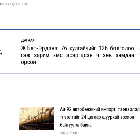
ээр хадгална уу.
ДАРААХ
Ж.Бат-Эрдэнэ: 76 хулгайчийг 126 болголоо
,
гэж зарим хүмүүс эсэргүүцсэн ч зөв замдаа
Next
орсон
post:
Аи-92 автобензиний импорт, тээвэрлэл
түгээлтийг 24 цагаар шуурхай зохион
байгуулж байна
2026-08-08