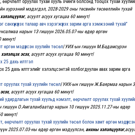
өөрчлөлт оруулах тухай хууль хүчингүй болсонд тооцох тухай хуулий
йн хүрээний мэдэгдэл, 2028-2029 оны төсвийн төсөөллийн тухай
хэлэлцүүлэг
, асуулт асуух хугацаа 60 минут
/
санхүүжүүлэх талаар авч хэрэгжүүлэх зарим арга хэмжээний тухай”
нсалмаа нарын 1З гишүүн 2026.05.07-ны өдөр өргөн
0 минут
/
т өргөн мэдүүлсэн хуулийн төсөл
/
УИХ-ын гишүүн М.Бадамсүрэн
,
хэлэлцэх эсэх
, асуулт асуух хугацаа 90 минут
/
рх 25 дахь илтгэл
арх 25 дахь илтгэлийг хэлэлцсэнтэй холбогдуулан авах зарим арга
лт оруулах тухай хуулийн төсөл
/
УИХ-ын гишүүн Ж.Баярмаа нарын 
 эсэх
, асуулт асуух хугацаа 60 минут
/
үний удирдлагын тухай хуульд нэмэлт, өөрчлөлт оруулах тухай хуулий
 гишүүн О.Амгаланбаатар нарын 10 гишүүн 2025.11.27-ны өдөр
60 минут
/
, өөрчлөлт оруулах тухай хуулийн төсөл болон хамт өргөн мэдүүлсэ
үүн 2025.07.03-ны өдөр өргөн мэдүүлсэн,
анхны хэлэлцүүлэг
,асуу