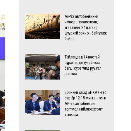
Аи-92 автобензиний
импорт, тээвэрлэлт,
түгээлтийг 24 цагаар
шуурхай зохион байгуулж
байна
Тайландад 14 настай
сурагч сургуулийнхаа
багш, сурагчид руу гал
нээжээ
Ерөнхий сайд БНХАУ-аас
сар бүр 12-15 мянган тонн
АИ-92 автобензин
тогтмол нийлүүлэх хүсэлт
тавилаа