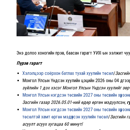
Энэ долоо хоногийн пүрэв, баасан гарагт УИХ-ын ээлжит ч
Пүрэв гарагт
Хэлэлцээр соёрхон батлах тухай хуулийн төсөл
/
Засгийн
Монгол Улсын Үндсэн хуулийн цэцийн 2026 оны 04 дүгээр
зүйлийн 1 дэх хэсэг Монгол Улсын Үндсэн хуулийг зө
Монгол Улсын нэгдсэн төсвийн 2027 оны төсвийн хүрээн
Засгийн газар 2026.05.01-ний өдөр өргөн мэдүүлсэн,
г
Монгол Улсын нэгдсэн төсвийн 2027 оны төсвийн хүрээн
төсөлтэй хамт өргөн мэдүүлсэн хуулийн төсөл
/
Засгийн г
асуулт асуух хугацаа 60 минут
/