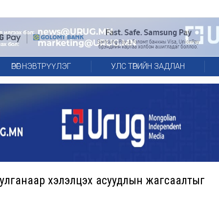
ӨРӨГ НЭВТРҮҮЛЭГ
УЛС ТӨРИЙН ЗАДЛАН
уулганаар хэлэлцэх асуудлын жагсаалтыг