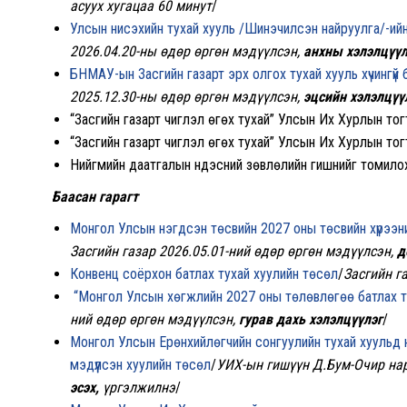
асуух хугацаа 60 минут
/
Улсын нисэхийн тухай хууль /Шинэчилсэн найруулга/-
ий
2026.04.20-ны өдөр өргөн мэдүүлсэн,
анхны хэлэлцүүл
БНМАУ-ын Засгийн газарт эрх олгох тухай хууль хүчингүй
2025.12.30-ны өдөр өргөн мэдүүлсэн,
эцсийн хэлэлцүү
“Засгийн газарт чиглэл өгөх тухай” Улсын Их Хурлын то
“Засгийн газарт чиглэл өгөх тухай” Улсын Их Хурлын то
Нийгмийн даатгалын үндэсний зөвлөлийн гишүүнийг томило
Баасан гарагт
Монгол Улсын нэгдсэн төсвийн 2027 оны төсвийн хүрээн
Засгийн газар 2026.05.01-ний өдөр өргөн мэдүүлсэн,
д
Конвенц соёрхон батлах тухай хуулийн төсөл
/
Засгийн г
“
Монгол Улсын хөгжлийн 2027 оны төлөвлөгөө батлах 
ний өдөр өргөн мэдүүлсэн,
гурав дахь хэлэлцүүлэг
/
Монгол Улсын Ерөнхийлөгчийн сонгуулийн тухай хуульд 
мэдүүлсэн хуулийн төсөл
/
УИХ-ын гишүүн Д.Бум-Очир нар
эсэх,
үргэлжилнэ
/