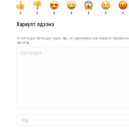
0
0
0
0
0
0
0
Хариулт үлдээнэ үү
Та сэтгэгдэл бичихдээ хууль зүйн, ёс суртахууны хэм хэмжээг баримталн
хүлээхгүй.
Comment
Name *