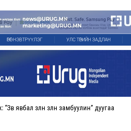
ӨРӨГ НЭВТРҮҮЛЭГ
УЛС ТӨРИЙН ЗАДЛАН
Зөв явбал зөөлөн зөөлөн замбуулин” дуугаа