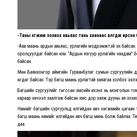
-Таны хөгжим зохиох авьяас тань хаанаас өвлөгдөж ирсэн
-Аав маань ардын авьяас, урлагийн мэдрэмжтэй хүн байсан
оролцуулдаг байсан юм. “Ардын язгуур урлагийн наадам” 
байсан.
Мөн Баянхонгор аймгийн Гурванбулаг сумын сургуулийн 
өгдөг байсан. Тэр багш маань урлагтай заяагаа холбох эхлэ
Багшийн сургуулийг төгссөн хүмүүсийн ихэнх нь монголын 
нараар хичээл заалгаж байсан хүмүүс дор хаяж дууны ая зохиохг
Намайг багшийн сургуульд өлгийдөн авч хөгжмийн цагаан т
багш маань намайг өлгийдөн авч багш минь болж байлаа. Ти
даа.