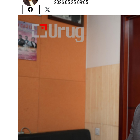
2026.05.25 09:05
Share
Share
on
on
Facebook
Twitter