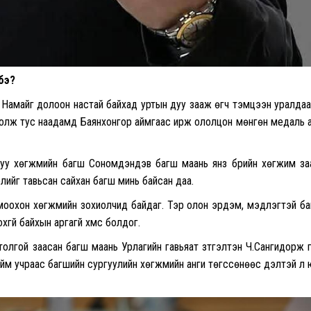
 бэ?
. Намайг долоон настай байхад уртын дуу зааж өгч тэмцээн уралда
болж тус наадамд Баянхонгор аймгаас ирж ололцон мөнгөн медаль 
дуу хөгжмийн багш Сономдэндэв багш маань янз бүрийн хөгжим з
лийг тавьсан сайхан багш минь байсан даа.
томоохон хөгжмийн зохиолчид байдаг. Тэр олон эрдэм, мэдлэгтэй б
үй байхын аргагүй хүмүүс болдог.
олгой заасан багш маань Урлагийн гавьяат зүтгэлтэн Ч.Сангидорж 
йм учраас багшийн сургуулийн хөгжмийн анги төгссөнөөс үүдэлтэй л