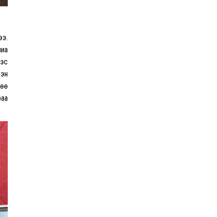
ээ.
лиа
ээс
гэн
рөө
раа