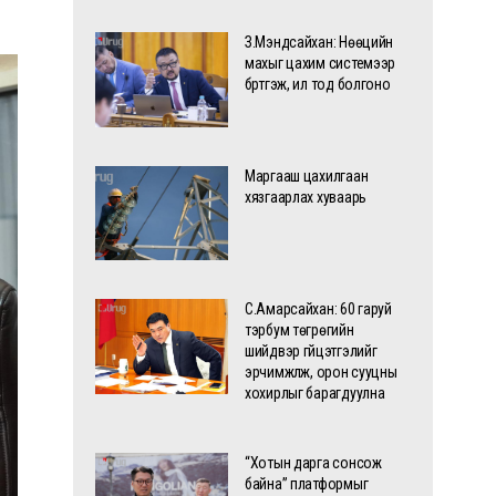
З.Мэндсайхан: Нөөцийн
махыг цахим системээр
бүртгэж, ил тод болгоно
Маргааш цахилгаан
хязгаарлах хуваарь
С.Амарсайхан: 60 гаруй
тэрбум төгрөгийн
шийдвэр гүйцэтгэлийг
эрчимжүүлж, орон сууцны
хохирлыг барагдуулна
“Хотын дарга сонсож
байна” платформыг