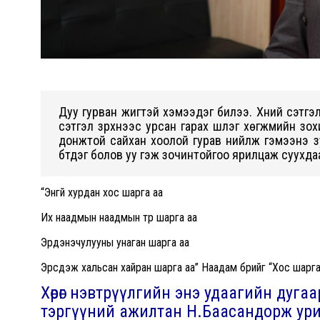
Дуу гурван жигүүтэй хэмээдэг билээ. Хүний сэтг
сэтгэл зүрхнээс урсан гарах шүлэг хөгжмийн зо
донжтой сайхан хоолой гурав нийлж гэмээнэ зу
бүтдэг болов уу гэж зочинтойгоо ярилцаж суухда
“Энгүй хурдан хос шарга аа
Их наадмын наадмын түрүү шарга аа
Эрдэнэчулууны унаган шарга аа
Эрсдэж хальсан хайран шарга аа” Наадам бүрийг “Хос шарга” д
Хөрөг нэвтрүүлгийн энэ удаагийн дуга
тэргүүний ажилтан Н.Баасандорж ури