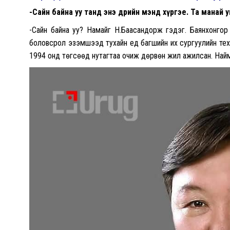
-Сайн байна уу танд энэ өдрийн мэнд хүргэе. Та манай ун
-Сайн байна уу? Намайг Н.Баасандорж гэдэг. Баянхонгор
боловсрол эзэмшээд тухайн үед багшийн их сургуулийн т
1994 онд төгсөөд нутагтаа очиж дөрвөн жил ажилсан. Найман