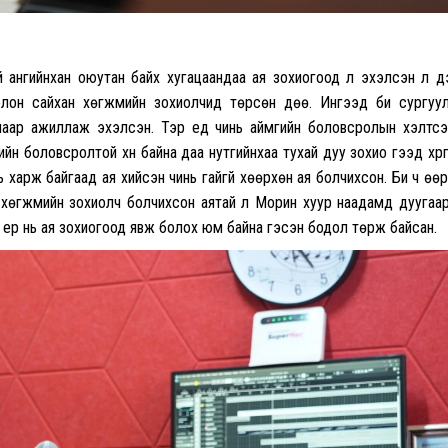
й ангийнхан оюутан байх хугацаандаа ая зохиогоод л эхэлсэн л д
й олон сайхан хөгжмийн зохиолчид төрсөн дөө. Ингээд би сургуу
аар ажиллаж эхэлсэн. Тэр үед чинь аймгийн боловсролын хэлтс
йн боловсролтой хүн байна даа нутгийнхаа тухай дуу зохио гээд хүр
 нь харж байгаад ая хийсэн чинь гайгүй хөөрхөн ая болчихсон. Би ч өө
г хөгжмийн зохиолч болчихсон аятай л Морин хуур наадамд дуугаа
 ер нь ая зохиогоод явж болох юм байна гэсэн бодол төрж байсан.