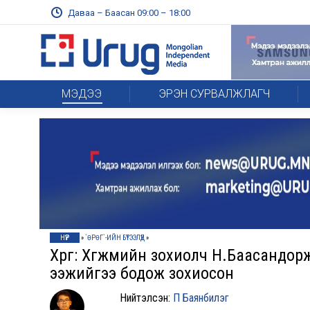
Даваа – Баасан 09:00 – 18:00
МЭДЭЭ
ЭРЭН СУРВАЛЖЛАГЧ
НҮҮР
»
`ӨРӨГ`-ИЙН БҮТЭЭЛҮҮД
»
Хөрөг: Хөгжмийн зохиолч Н.Баасандорж: “
ээжийгээ бодож зохиосон
Нийтэлсэн:
П Баянбилэг