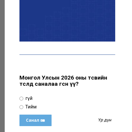
Эрчим хүчний сайд
Б.Найдалаа: Дундговийн
эрчим хүчний томоохон
төслүүдэд дэмжлэг үзүүлнэ
Давхардсан
зохицуулалтыг бууруулах
хүрээнд 83 дүрэм, журмыг
цуцалжээ
Монгол Улсын 2026 оны төсвийн
төсөлд саналаа өгсөн үү?
Өчигдөр 102 тусгай
дугаарт 2321 дуудлага,
Үгүй
мэдээлэл бүртгэгджээ
Тийм
Үр дүн
Монголын шигшээ баг
Японд хамтарсан