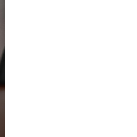
Хэт халалтаас
сэрэмжлээрэй: Өнөөдөр
говийн бүсэд +39 хэм хүрч
хална
Б.Саранцэцэг: Монголоо
таниулах үйлсийн нэг хэсэг
болж буйдаа баяртай
байна
ОХУ Евро-2, Евро-3,
Евро-4 стандартын
бензин импортлохыг
зөвшөөрчээ
АЧААЛЖ БАЙНА