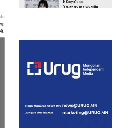
Б.Оюунбилэг:
Хамтрагчдаа хуулийн
байгууллагаар далайлгаж
ийн
дарамталсан
ээр
й.
Б.Дашпүрэв: Шатахууны
нийлүүлэлт хэвийн
үргэлжилж, нөөцийг
нэмэгдүүлэхэд анхаарч
байна
Д.Амарбаясгалан: Зах
зээлийн буруу бодлого
шатахууны хямралаар
илэрч байна
Голомт банк АНЭУ-ын
Mashreq банканд Дирхам
валютын данс нээлээ