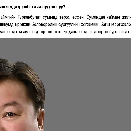
шигчдад өөрийгөө танилцуулна уу?
 аймгийн Гурванбулаг сумынд төрж, өссөн. Сумандаа найман жил
ехникумд Ерөнхий боловсролын сургуулийн хөгжмийн багш мэргэжл
 хүүхэдтэй айлын дээрээсээ хоёр дахь хүүхэд нь доороо зургаан дүүтэ