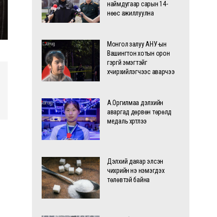
наймдугаар сарын 14-
нөөс ажиллуулна
Монгол залуу АНУ-ын
Вашингтон хотын орон
гэргүй эмэгтэйг
хүчирхийлэгчээс аварчээ
А.Оргилмаа дэлхийн
аваргад дөрвөн төрөлд
медаль хүртлээ
Дэлхий даяар элсэн
чихрийн үнэ нэмэгдэх
төлөвтэй байна