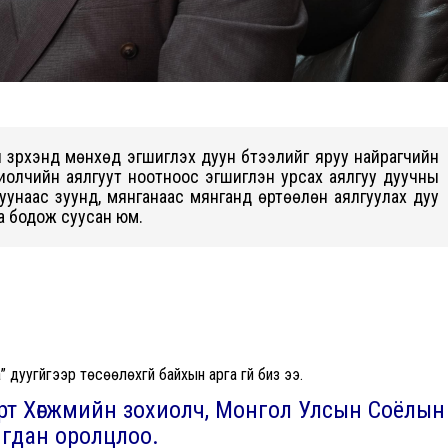
эл зүрхэнд мөнхөд эгшиглэх дуун бүтээлийг яруу найрагчийн
хиолчийн аялгуут ноотноос эгшиглэн урсах аялгуу дуучны
унаас зуунд, мянганаас мянганд өртөөлөн аялгуулах дуу
а бодож суусан юм.
уугүйгээр төсөөлөхгүй байхын арга үгүй биз ээ.
арт Хөгжмийн зохиолч, Монгол Улсын Соёлын
гдан оролцлоо.