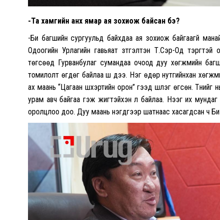
-Та хамгийн анх ямар ая зохиож байсан бэ?
-Би багшийн сургуульд байхдаа ая зохиож байгаагүй мана
Одоогийн Урлагийн гавьяат зүтгэлтэн Т.Сэр-Од тэргүүтэ
төгсөөд Гурванбулаг сумандаа очоод дуу хөгжмийн багш
томилолт өгдөг байлаа шүү дээ. Нэг өдөр нутгийнхан хөгжми
ах маань “Цагаан шүхэртийн орон” гээд шүлэг өгсөн. Түүнийг
урам авч байгаа гэж жигтэйхэн л байлаа. Нээг их мунда
оролцлоо доо. Дуу маань нэгдүгээр шатнаас хасагдсан ч Би