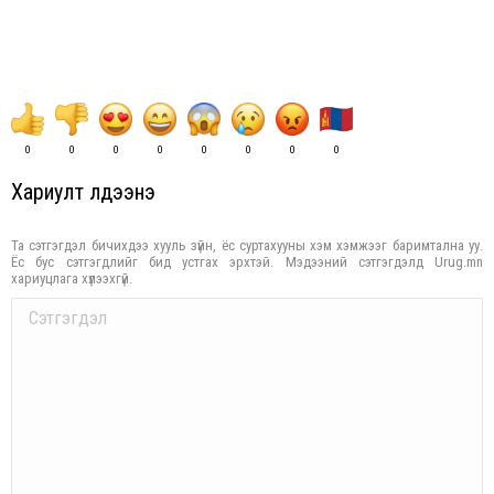
0
0
0
0
0
0
0
0
Хариулт үлдээнэ үү
Та сэтгэгдэл бичихдээ хууль зүйн, ёс суртахууны хэм хэмжээг баримтална уу.
Ёс бус сэтгэгдлийг бид устгах эрхтэй. Мэдээний сэтгэгдэлд Urug.mn
хариуцлага хүлээхгүй.
Comment