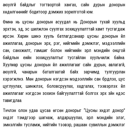
аюулгүй байдлыг тогтвортой хангах, сайн дурын донорын
хөдөлгөөнийг бодитоор дэмжих зорилготой юм.
Өмнө нь цусны донорын асуудал нь Донорын тухай хуульд
эрхтэн, эд, эс шилжүүлэн суулгах зохицуулалттай хамт тусгагдаж
ирсэн. Харин шинэ хууль батлагдсанаар цусны донорын үйл
ажиллагаа, донорын эрх, үүрэг, нийгмийн дэмжлэг, мэдээллийн
сан, санхүүжилт, гамшиг болон нийгмийн эрүүл мэндийн онцгой
байдлын үеийн зохицуулалтыг тусгайлан хуульчилж байна.
Хуулиар цусны донорын үйл ажиллагааг сайн дурын, авлагагүй,
аюулгүй, чанарын баталгаатай байх зарчимд тулгуурлан
хэрэгжүүлнэ. Мөн донорын нэгдсэн мэдээллийн сан бүрдүүлэх, цус
цуглуулах, шинжлэх, боловсруулах, хадгалах, тээвэрлэх үйл
ажиллагааг нэгдсэн зохион байгуулалттай болгох эрх зүйн үндэс
тавигдлаа.
Түүнчлэн олон удаа цусаа өгсөн донорыг “Цусны хүндэт донор”
хүндэт тэмдгээр шагнаж, алдаршуулах, эрүүл мэндийн үзлэг,
эмнэлгийн тусламж, нийтийн тээвэр, рашаан сувиллын дэмжлэг