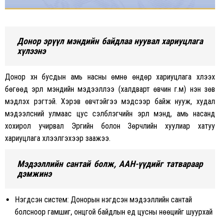
Донор эрүүл мэндийн байдлаа нуувал хариуцлага
хүлээнэ
Донор хүн бусдын амь насны өмнө өндөр хариуцлага хүлээх
бөгөөд эрүүл мэндийн мэдээллээ (халдварт өвчин г.м) үнэн зөв
мэдүүлэх үүрэгтэй. Хэрэв өвчтэйгээ мэдсээр байж нууж, худал
мэдээлсний улмаас цус сэлбүүлэгчийн эрүүл мэнд, амь насанд
хохирол учирвал Эрүүгийн болон Зөрчлийн хуулиар хатуу
хариуцлага хүлээлгэхээр заажээ.
Мэдээллийн сантай болж, ААН-үүдийг татвараар
дэмжинэ
Нэгдсэн систем: Донорын нэгдсэн мэдээллийн сантай
болсноор гамшиг, онцгой байдлын үед цусны нөөцийг шуурхай