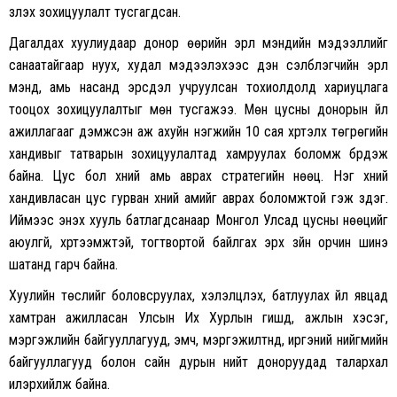
үзүүлэх зохицуулалт тусгагдсан.
Дагалдах хуулиудаар донор өөрийн эрүүл мэндийн мэдээллийг
санаатайгаар нуух, худал мэдээлэхээс үүдэн сэлбүүлэгчийн эрүүл
мэнд, амь насанд эрсдэл учруулсан тохиолдолд хариуцлага
тооцох зохицуулалтыг мөн тусгажээ. Мөн цусны донорын үйл
ажиллагааг дэмжсэн аж ахуйн нэгжийн 10 сая хүртэлх төгрөгийн
хандивыг татварын зохицуулалтад хамруулах боломж бүрдэж
байна. Цус бол хүний амь аврах стратегийн нөөц. Нэг хүний
хандивласан цус гурван хүний амийг аврах боломжтой гэж үздэг.
Иймээс энэхүү хууль батлагдсанаар Монгол Улсад цусны нөөцийг
аюулгүй, хүртээмжтэй, тогтвортой байлгах эрх зүйн орчин шинэ
шатанд гарч байна.
Хуулийн төслийг боловсруулах, хэлэлцүүлэх, батлуулах үйл явцад
хамтран ажилласан Улсын Их Хурлын гишүүд, ажлын хэсэг,
мэргэжлийн байгууллагууд, эмч, мэргэжилтнүүд, иргэний нийгмийн
байгууллагууд болон сайн дурын нийт доноруудад талархал
илэрхийлж байна.