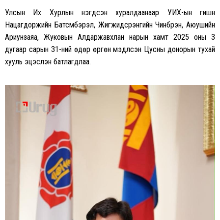
Улсын Их Хурлын нэгдсэн хуралдаанаар УИХ-ын гишүүн
Нацагдоржийн Батсүмбэрэл, Жигжидсүрэнгийн Чинбүрэн, Аюушийн
Ариунзаяа, Жуковын Алдаржавхлан нарын хамт 2025 оны 3
дугаар сарын 31-ний өдөр өргөн мэдүүлсэн Цусны донорын тухай
хууль эцэслэн батлагдлаа.