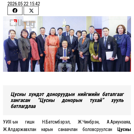
2026.05.22 15:42
Share
Share
on
on
Facebook
Twitter
Цусны хүндэт доноруудын нийгмийн баталгааг
хангасан “Цусны донорын тухай” хууль
батлагдлаа
УИХ-ын гишүүн Н.Батсүмбэрэл, Ж.Чинбүрэн, А.Ариунзаяа,
Ж.Алдаржавхлан нарын санаачлан боловсруулсан
Цусны