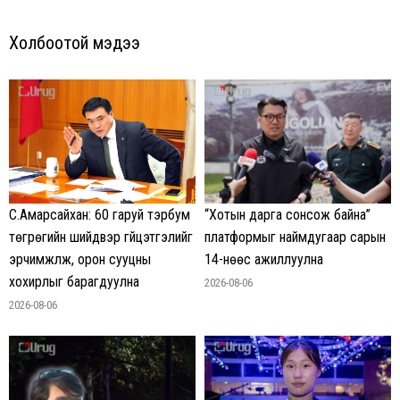
Холбоотой мэдээ
С.Амарсайхан: 60 гаруй тэрбум
“Хотын дарга сонсож байна”
төгрөгийн шийдвэр гүйцэтгэлийг
платформыг наймдугаар сарын
эрчимжүүлж, орон сууцны
14-нөөс ажиллуулна
хохирлыг барагдуулна
2026-08-06
2026-08-06