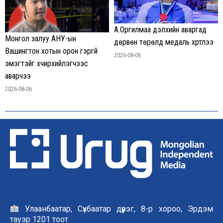
А.Оргилмаа дэлхийн аваргад
Монгол залуу АНУ-ын
дөрвөн төрөлд медаль хүртлээ
Вашингтон хотын орон гэргүй
2026-08-06
эмэгтэйг хүчирхийлэгчээс
аварчээ
2026-08-06
Улаанбаатар, Сүхбаатар дүүрэг, 8-р хороо, Эрдэм
тауэр 1201 тоот