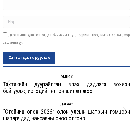
Name *
Дараагийн удаа сэтгэгдэл бичихийн тулд өөрийн нэр, имэйл хөтөч дээр
хадгална уу.
Сэтгэгдэл оруулах
Post
navigation
ӨМНӨХ
Тактикийн дуурайлган үзүүлэх дадлага зохион
Previous
байгуулж, иргэдийг нүүлгэн шилжүүлжээ
post:
ДАРААХ
“Стейниц опен 2026” олон улсын шатрын тэмцээн
Next
шатарчдад чансааны оноо олгоно
post: