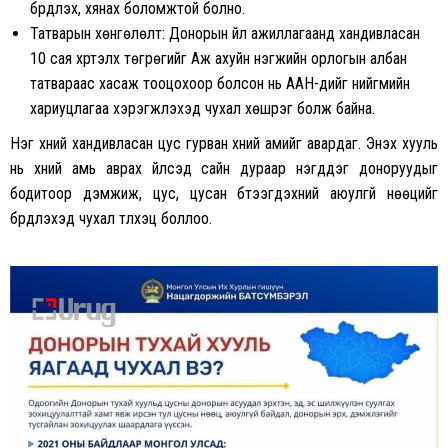
бүрдүүлэх, хянах боломжтой болно.
Татварын хөнгөлөлт: Донорын үйл ажиллагаанд хандивласан
10 сая хүртэлх төгрөгийг Аж ахуйн нэгжийн орлогын албан
татвараас хасаж тооцохоор болсон нь ААН-үүдийг нийгмийн
хариуцлагаа хэрэгжүүлэхэд чухал хөшүүрэг болж байна.
Нэг хүний хандивласан цус гурван хүний амийг авардаг. Энэхүү хууль
нь хүний амь аврах үйлсэд сайн дураар нэгддэг доноруудыг
бодитоор дэмжиж, цус, цусан бүтээгдэхүүний аюулгүй нөөцийг
бүрдүүлэхэд чухал түлхэц боллоо.