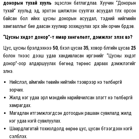
донорын тухай хууль
эцэслэн батлагдлаа. Хуучин “Донорын
тухай” хуульд эд, эрхтэн шилжүүлэн суулгах асуудал түлхүү орсон
байсан бол ийнхүү цусны донорын асуудал, тэдний нийгмийн
хамгааллыг бие даасан хуулиар зохицуулах эрх зүйн орчин бүрдэв.
“Цусны хүндэт донор”-т ямар хөнгөлөлт, дэмжлэг үзүүлэх вэ?
Цус, цусны бүрэлдэхүүнээ
50
, бүхэл цусаа
35
, ховор бүлгийн цусаа
25
болон түүнээс дээш удаа хандивласан иргэнийг “Цусны хүндэт
донор”-оор алдаршуулах бөгөөд төрөөс дараах дэмжлэгийг
үзүүлнэ.
Нийслэл, аймгийн төвийн нийтийн тээврээр үнэ төлбөргүй
зорчих.
Жилд нэг удаа эрүүл мэндийн нарийвчилсан үзлэгт үнэ төлбөргүй
хамрагдах.
Магадлан итгэмжлэгдсэн дотоодын рашаан сувилалд жилд
нэг удаа үнэгүй сувилуулах.
Шаардлагатай тохиолдолд өөрөө цус, цусан бүтээгдэхүүн үнэгүй
сэлбүүлэх.