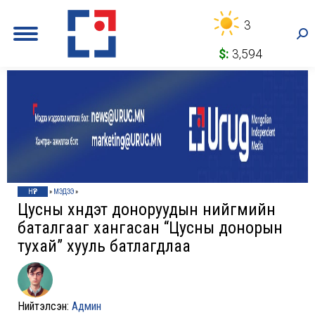
3
Sea
$:
3,594
НҮҮР
»
МЭДЭЭ
»
Цусны хүндэт доноруудын нийгмийн
баталгааг хангасан “Цусны донорын
тухай” хууль батлагдлаа
Нийтэлсэн:
Админ