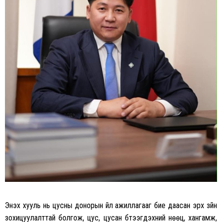
Энэхүү хууль нь цусны донорын үйл ажиллагааг бие даасан эрх зүйн
зохицуулалттай болгож, цус, цусан бүтээгдэхүүний нөөц, хангамж,