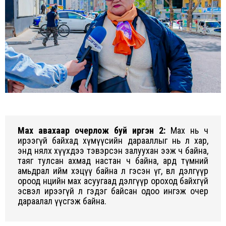
Мах авахаар очерлож буй иргэн 2:
Мах нь ч
ирээгүй байхад хүмүүсийн дарааллыг нь л хар,
энд нялх хүүхдээ тэвэрсэн залуухан ээж ч байна,
таяг тулсан ахмад настан ч байна, ард түмний
амьдрал ийм хэцүү байна л гэсэн үг, өвөл дэлгүүр
ороод нөөцийн мах асуугаад дэлгүүр ороход байхгүй
эсвэл ирээгүй л гэдэг байсан одоо ингэж очер
дараалал үүсгэж байна.