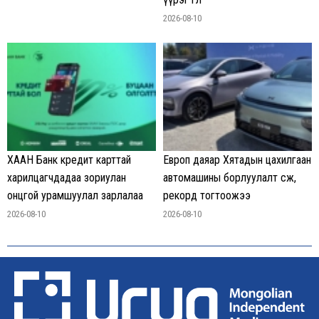
2026-08-10
ХААН Банк кредит карттай
Европ даяар Хятадын цахилгаан
харилцагчдадаа зориулан
автомашины борлуулалт өсөж,
онцгой урамшуулал зарлалаа
рекорд тогтоожээ
2026-08-10
2026-08-10