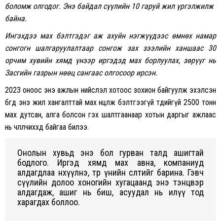
боломж олгодог. Энэ байдал сүүлийн 10 гаруй жил үргэлжилж
байна.
Ингэхдээ мах бэлтгэдэг аж ахуйн нэгжүүдээс өмнөх намар
сонгогн шалгаруулалтаар сонгож зах зээлийн ханшаас 30
орчим хувийн хямд үнээр иргэдэд мах борлуулах, зөрүүг нь
Засгийн газрын нөөц сангаас олгосоор ирсэн.
2023 оноос энэ ажлын нийслэл хотоос зохион байгуулж эхэлсэн
бөгөөд энэ жил хангалттай мах нөөцөлж бэлтгээгүй төдийгүй 2500 тонн
мах дутсан, алга болсон гэх шалтгаанаар хотын даргыг ажлаас
нь чөлөөлчиххөөд байгаа билээ.
Онолын хувьд энэ бол гурван талд ашигтай
бодлого. Иргэд хямд мах авна, компаниуд
алдагдлаа нөхүүлнэ, төр үнийн өсөлтийг барина. Гэвч
сүүлийн долоо хоногийн хугацаанд энэ тэнцвэр
алдагдаж, ашиг нь биш, асуудал нь илүү тод
харагдах боллоо.