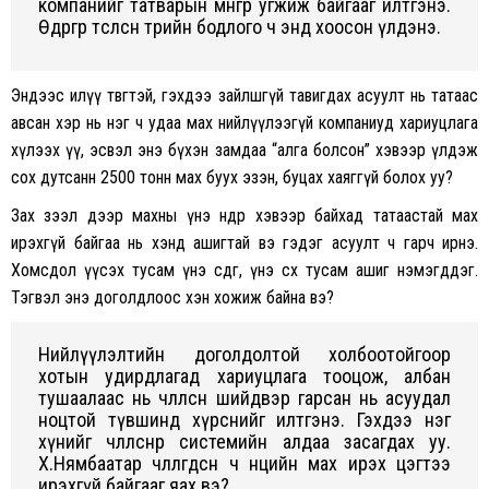
компанийг татварын мөнгөөр угжиж байгааг илтгэнэ.
Өөдрөгөөр төсөөлсөн төрийн бодлого ч энд хоосон үлдэнэ.
Эндээс илүү төвөгтэй, гэхдээ зайлшгүй тавигдах асуулт нь татаас
авсан хэр нь нэг ч удаа мах нийлүүлээгүй компаниуд хариуцлага
хүлээх үү, эсвэл энэ бүхэн замдаа “алга болсон” хэвээр үлдэж
сох дутсанн 2500 тонн мах буух эзэн, буцах хаяггүй болох уу?
Зах зээл дээр махны үнэ өндөр хэвээр байхад татаастай мах
ирэхгүй байгаа нь хэнд ашигтай вэ гэдэг асуулт ч гарч ирнэ.
Хомсдол үүсэх тусам үнэ өсдөг, үнэ өсөх тусам ашиг нэмэгддэг.
Тэгвэл энэ доголдлоос хэн хожиж байна вэ?
Нийлүүлэлтийн доголдолтой холбоотойгоор
хотын удирдлагад хариуцлага тооцож, албан
тушаалаас нь чөлөөлсөн шийдвэр гарсан нь асуудал
ноцтой түвшинд хүрснийг илтгэнэ. Гэхдээ нэг
хүнийг чөлөөлснөөр системийн алдаа засагдах уу.
Х.Нямбаатар чөлөөлөгдсөн ч нөөцийн мах ирэх цэгтээ
ирэхгүй байгааг яах вэ?