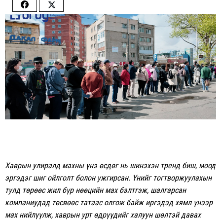
Share
Share
on
on
Facebook
Twitter
Хаврын улиралд махны үнэ өсдөг нь шинэхэн тренд биш, моод
эргэдэг шиг ойлголт болон ужгирсан. Үнийг тогтворжуулахын
тулд төрөөс жил бүр нөөцийн мах бэлтгэж, шалгарсан
компаниудад төсвөөс татаас олгож байж иргэдэд хямл үнээр
мах нийлүүлж, хаврын урт өдрүүдийг халуун шөлтэй давах