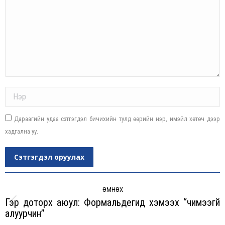
Name *
Дараагийн удаа сэтгэгдэл бичихийн тулд өөрийн нэр, имэйл хөтөч дээр
хадгална уу.
Сэтгэгдэл оруулах
Post
navigation
ӨМНӨХ
Гэр доторх аюул: Формальдегид хэмээх “чимээгүй
Previous
алуурчин”
post: