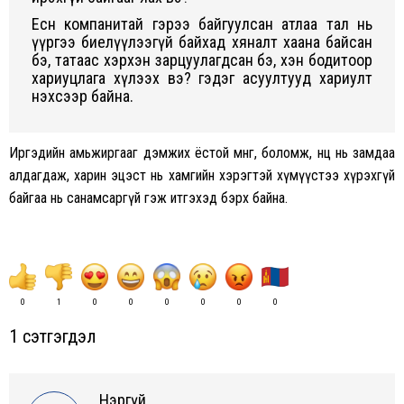
Есөн компанитай гэрээ байгуулсан атлаа тал нь
үүргээ биелүүлээгүй байхад хяналт хаана байсан
бэ, татаас хэрхэн зарцуулагдсан бэ, хэн бодитоор
хариуцлага хүлээх вэ? гэдэг асуултууд хариулт
нэхсээр байна.
Иргэдийн амьжиргааг дэмжих ёстой мөнгө, боломж, нөөц нь замдаа
алдагдаж, харин эцэст нь хамгийн хэрэгтэй хүмүүстээ хүрэхгүй
байгаа нь санамсаргүй гэж итгэхэд бэрх байна.
0
1
0
0
0
0
0
0
1 сэтгэгдэл
Нэргүй