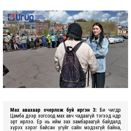
Мах авахаар очерлож буй иргэн 3:
Би өчигдөр
Цамба дээр зогсоод мах авч чадаагүй тэгээд өнөөдөр
эрт ирлээ. Ер нь ийм зах замбараагүй байдалд
хүрэх хэрэг байсан үгүйг сайн мэдэхгүй байна,