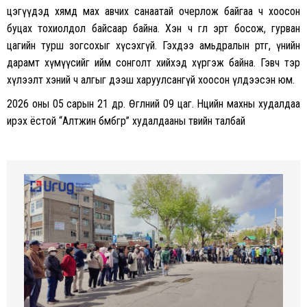
цэгүүдэд хямд мах авчих санаатай очерлож байгаа ч хоосон
буцах тохиолдол байсаар байна. Хэн ч өглөө эрт босож, гурван
цагийн турш зогсохыг хүсэхгүй. Гэхдээ амьдралын өртөг, үнийн
дарамт хүмүүсийг ийм сонголт хийхэд хүргэж байна. Гэвч тэр
хүлээлт хэний ч алгыг дээш харуулсангүй хоосон үлдээсэн юм.
2026 оны 05 сарын 21 өдөр. Өглөөний 09 цаг. Нөөцийн махны худалдаа
ирэх ёстой
“Алтжин бөмбөгөр” худалдааны төвийн талбай