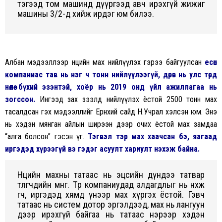
тэгээд том машинд дүүргээд авч ирэхгүй жижиг
машины 3/2-д хийж ирдэг юм билээ.
Албан мэдээллээр нөөцийн мах нийлүүлэх гэрээ байгуулсан
есөн
компаниас тав нь нэг ч тонн нийлүүлээгүй, дөрөв нь улс төрд
нөлөө бүхий эзэнтэй, хоёр нь 2019 онд үйл ажиллагаа нь
зогссон.
Ингээд зах зээлд нийлүүлэх ёстой 2500 тонн мах
тасалдсан гэх мэдээллийг Ерөнхий сайд Н.Учрал хэлсэн юм. Энэ
нь хэдэн мянган айлын ширээн дээр очих ёстой мах замдаа
“алга болсон” гэсэн үг.
Тэгвэл тэр мах хаачсан бэ, яагаад
иргэдэд хүрээгүй вэ гэдэг асуулт хариулт нэхэж байна.
Нөөцийн махны татаас нь эцсийн дүндээ татвар
төлөгчдийн мөнгө. Төр компаниудад алдагдлыг нь нөхөж
өгч, иргэдэд хямд үнээр мах хүргэх ёстой. Гэвч
татаас нь систем дотор эргэлдээд, мах нь лангуун
дээр ирэхгүй байгаа нь татаас нэрээр хэдэн