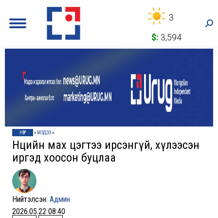
3
Sea
$:
3,594
НҮҮР
»
МЭДЭЭ
»
Нөөцийн мах цэгтээ ирсэнгүй, хүлээсэн
иргэд хоосон буцлаа
Нийтэлсэн:
Админ
2026.05.22 08:40