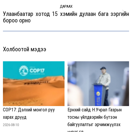
ДАРААХ
Улаанбаатар хотод 15 хэмийн дулаан бага зэргийн
Next
бороо орно
post:
Холбоотой мэдээ
COP17: Дэлхий монгол руу
Ерөнхий сайд Н.Учрал Газрын
харах өдрүүд
тосны үйлдвэрийн бүтээн
байгуулалтыг эрчимжүүлэх
2026-08-10
үүрэг өглөө