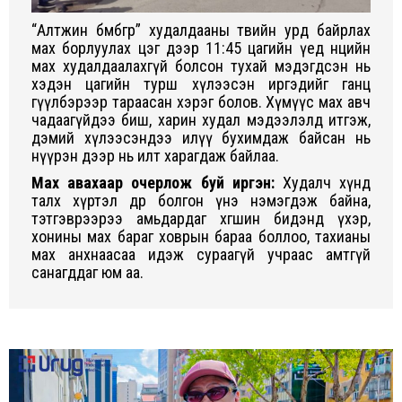
“Алтжин бөмбөгөр” худалдааны төвийн урд байрлах
мах борлуулах цэг дээр 11:45 цагийн үед нөөцийн
мах худалдаалахгүй болсон тухай мэдэгдсэн нь
хэдэн цагийн турш хүлээсэн иргэдийг ганц
өгүүлбэрээр тараасан хэрэг болов. Хүмүүс мах авч
чадаагүйдээ биш, харин худал мэдээлэлд итгэж,
дэмий хүлээсэндээ илүү бухимдаж байсан нь
нүүрэн дээр нь илт харагдаж байлаа.
Мах авахаар очерлож буй иргэн:
Худалч хүнд
талх хүртэл өдөр болгон үнэ нэмэгдэж байна,
тэтгэврээрээ амьдардаг хөгшин бидэнд үхэр,
хонины мах бараг ховрын бараа боллоо, тахианы
мах анхнаасаа идэж сураагүй учраас амтгүй
санагддаг юм аа.