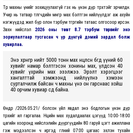
Төр махны үнийг зохицуулахгүй гэх нь үнэн дүр төрхтэйгөө зөрчилдөнө.
Учир нь татвар төлөгчдийн мөнгөөр мах бэлтгэн нийлүүлдэг аж ахуйн
нэгжүүдэд жил бүр олон тэрбум төгрөгийн татаас олгосоор ирсэн.
Зөвхөн нийслэл
2026 оны төсөвт 8.7 тэрбум төгрөгийг энэ
зориулалтаар тусгасан ч үр дүнгүй дэмий зардал болж
хувирлаа.
Энэ хөрөнгөөр нийт 5000 тонн мах нөөцөлсөн бөгөөд үүний 60
хувийг намар бэлтгэсэн хонины мах, үлдсэн 40
хувийг үхрийн мах эзэлжээ. Эрэлт хэрэгцээг
хангалттай хэмжээнд нийлүүлнэ хэмээн
сурталчилж байсан ч махны үнэ он гарснаас хойш
40 орчим хувиар өсөөд байна.
Өнөөдөр /2026.05.21/ болсон үйл явдал энэ бодлогын үнэн дүр
төрхийг ил гаргалаа. Нөөцийн мах худалдаалах цэгүүд 10:00-18:00
цагийн хооронд нийслэлийн дүүргүүдийн 80 гаруй цэгт ажиллана
гэж мэдээлсэн ч иргэд өглөөний 07:00 цагаас эхлэн тухайн