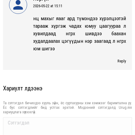
2026-05-22 at 15:11
says:
нөөц махыг яааг ард түмэндээ хүрэлцээтэй
тарааж хүргэж чадах юмуу цаагуураа л
хувилдаад өнгөрөх шивдээ баахан
худалдаалах цэгүүдын нэр заагаад л өнгөрөх
юм шигээ
Reply
Хариулт үлдээнэ үү
Та сэтгэгдэл бичихдээ хууль зүйн, ёс суртахууны хэм хэмжээг баримтална уу.
Ёс бус сэтгэгдлийг бид устгах эрхтэй. Мэдээний сэтгэгдэлд Urug.mn
хариуцлага хүлээхгүй.
Comment