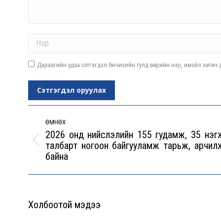
Name *
Дараагийн удаа сэтгэгдэл бичихийн тулд өөрийн нэр, имэйл хөтөч д
Сэтгэгдэл оруулах
Post
navigation
ӨМНӨХ
2026 онд нийслэлийн 155 гудамж, 35 нэг
талбарт ногоон байгууламж тарьж, арчил
Previous
байна
post:
Холбоотой мэдээ