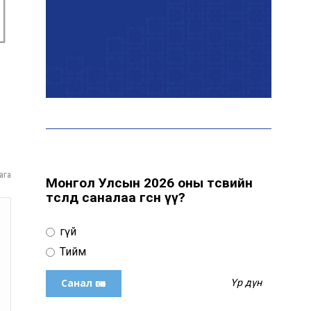
байна
“Сүхбаатар дүүрэгт
үйлдвэрлэв- 2026”
үзэсгэлэн үргэлжилж
байна
Т.Ганболд: Ерөнхийлөгчийн
сонгуульд нэр дэвших
боломж бүрдвэл өрсөлдөнө
ага
Монгол Улсын 2026 оны төсвийн
төсөлд саналаа өгсөн үү?
Цахим орчинд тархсан
Үгүй
бичлэгийн дараа
автобусны жолоочид
Тийм
хариуцлага тооцжээ
Үр дүн
ХААН Банк Ногоон нуур