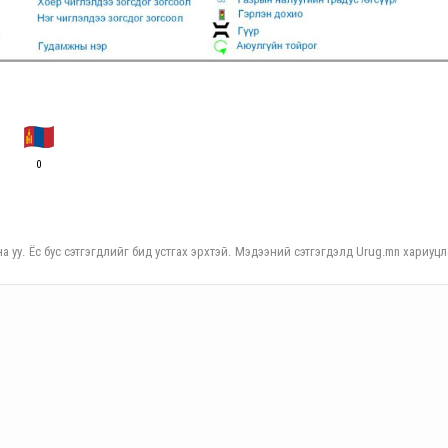
0
а уу. Ёс бус сэтгэгдлийг бид устгах эрхтэй. Мэдээний сэтгэгдэлд Urug.mn хариуцл