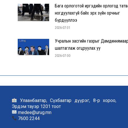
Бага орлоготой иргэдийн орлогод татв
ногдуулахгүй байх эрх зүйн орчныг
бүрдүүллээ
2026-07-31
Учралын засгийн газрыг Дамдиннямаа
шалтаглаж огцруулах уу
2026-07-30
Улаанбаатар, Сүхбаатар дүүрэг, 8-р хороо,
Эрдэм тауэр 1201 тоот
medee@urug.mn
7600 2244