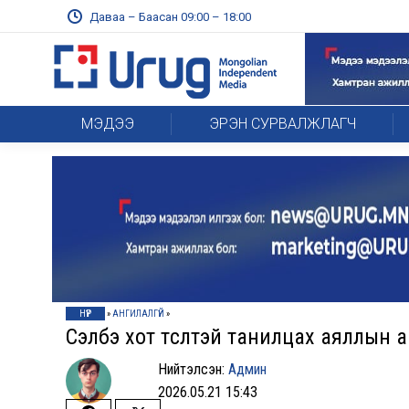
Даваа – Баасан 09:00 – 18:00
МЭДЭЭ
ЭРЭН СУРВАЛЖЛАГЧ
НҮҮР
»
АНГИЛАЛГҮЙ
»
Сэлбэ хот төсөлтэй танилцах аяллын 
Нийтэлсэн:
Админ
2026.05.21 15:43