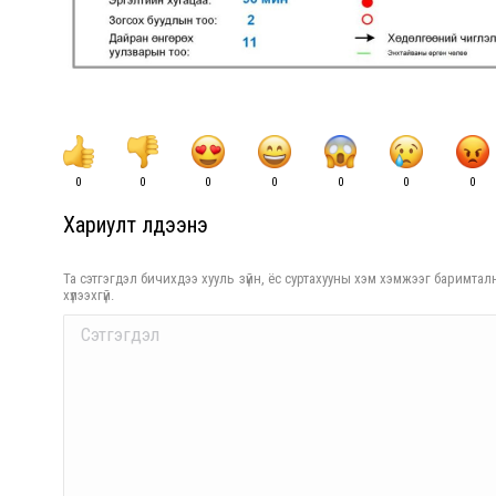
0
0
0
0
0
0
0
Хариулт үлдээнэ үү
Та сэтгэгдэл бичихдээ хууль зүйн, ёс суртахууны хэм хэмжээг баримталн
хүлээхгүй.
Comment