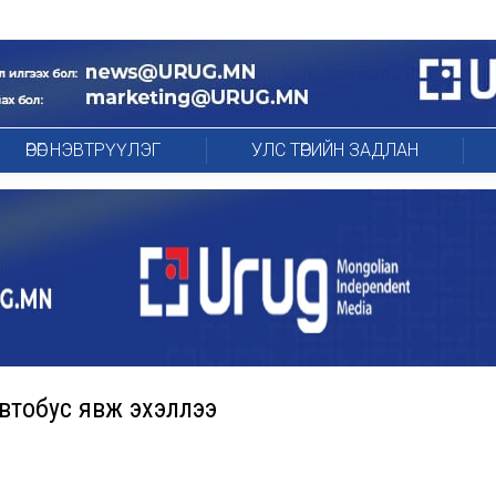
ӨРӨГ НЭВТРҮҮЛЭГ
УЛС ТӨРИЙН ЗАДЛАН
автобус явж эхэллээ