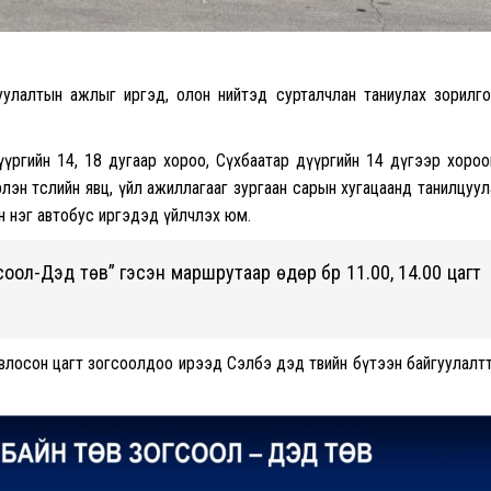
гуулалтын ажлыг иргэд, олон нийтэд сурталчлан таниулах зорилг
дүүргийн 14, 18 дугаар хороо, Сүхбаатар дүүргийн 14 дүгээр хоро
лэн төслийн явц, үйл ажиллагааг зургаан сарын хугацаанд танилцуул
н нэг автобус иргэдэд үйлчлэх юм.
соол-Дэд төв” гэсэн маршрутаар өдөр бүр 11.00, 14.00 цагт
товлосон цагт зогсоолдоо ирээд Сэлбэ дэд төвийн бүтээн байгуулалт