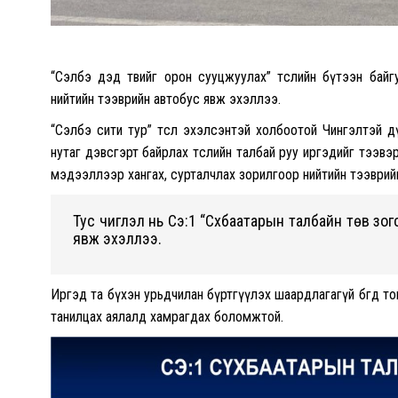
“Сэлбэ дэд төвийг орон сууцжуулах” төслийн бүтээн бай
нийтийн тээврийн автобус явж эхэллээ.
“Сэлбэ сити тур” төсөл эхэлсэнтэй холбоотой Чингэлтэй 
нутаг дэвсгэрт байрлах төслийн талбай руу иргэдийг тээвэр
мэдээллээр хангах, сурталчлах зорилгоор нийтийн тээврий
Тус чиглэл нь Сэ:1 “Сүхбаатарын талбайн төв зог
явж эхэллээ.
Иргэд та бүхэн урьдчилан бүртгүүлэх шаардлагагүй бөгөөд 
танилцах аялалд хамрагдах боломжтой.