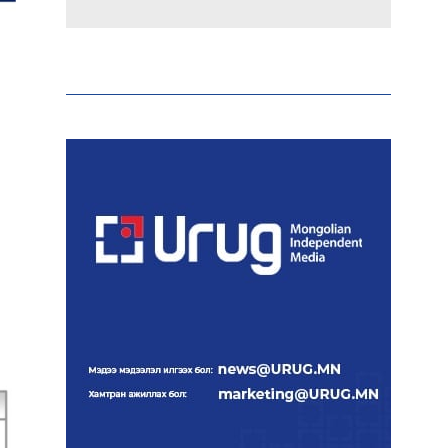
Эрдэмтэд AI ашиглан цоо
шинэ вирусүүд бүтээжээ
Ш.Шинэцэцэгийг
хохироосон гэх 2011 оны
хэргийг прокуророос
шүүхэд шилжүүлжээ
Meta компанийг 567 сая
ам.доллароор торгожээ
Шатахууны нийлүүлэлт
эрчимжиж, түгээлтийн
хүчин чадлыг нэмэгдүүлж