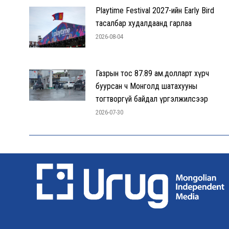
Playtime Festival 2027-ийн Early Bird
тасалбар худалдаанд гарлаа
2026-08-04
Газрын тос 87.89 ам.долларт хүрч
буурсан ч Монголд шатахууны
тогтворгүй байдал үргэлжилсээр
2026-07-30