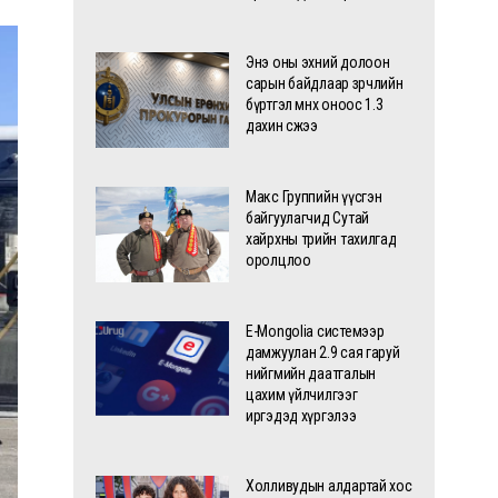
Энэ оны эхний долоон
сарын байдлаар зөрчлийн
бүртгэл өмнөх оноос 1.3
дахин өсжээ
Макс Группийн үүсгэн
байгуулагчид Сутай
хайрхны төрийн тахилгад
оролцлоо
E-Mongolia системээр
дамжуулан 2.9 сая гаруй
нийгмийн даатгалын
цахим үйлчилгээг
иргэдэд хүргэлээ
Холливудын алдартай хос