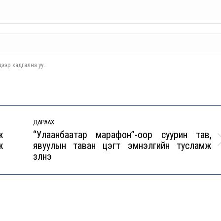
ээр хадгална уу.
ДАРААХ
ж
“Улаанбаатар марафон”-оор суурин тав,
ж
явуулын таван цэгт эмнэлгийн тусламж
Next
үзүүлнэ
post: