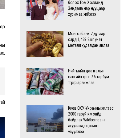
болох Том Холланд,
Зендаяа нар нууцаар
хуримаа хийжээ
оор
Монголбанк 7 дугаар
сард 1,439.2 кг үнэт
оны
металл худалдан авлаа
ах,
Нийгмийн даатгалын
сангийн хөрөнгө 7.6 тэрбум
төгрөгөөр арвижлаа
тай
Киев ОХУ-Украины хилээс
2000 гаруй км зайд
байрлах Wildberries-н
агуулахад цохилт
үзүүлжээ