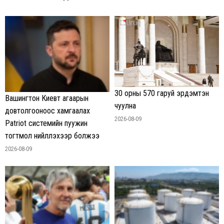
30 орны 570 гаруй эрдэмтэн
Вашингтон Киевт агаарын
чуулна
довтолгооноос хамгаалах
2026-08-09
Patriot системийн пуужин
тогтмол нийлүүлэхээр болжээ
2026-08-09