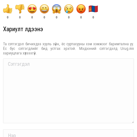
0
0
0
0
0
0
0
0
Хариулт үлдээнэ үү
Та сэтгэгдэл бичихдээ хууль зүйн, ёс суртахууны хэм хэмжээг баримтална уу.
Ёс бус сэтгэгдлийг бид устгах эрхтэй. Мэдээний сэтгэгдэлд Urug.mn
хариуцлага хүлээхгүй.
Comment
Name *