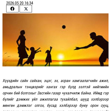
2026.05.20 16:34
Share
Share
on
on
Facebook
Twitter
Хүүхдийн сайн сайхан, эцэг, эх, асран хамгаалагчийн ажил,
амьдралын тэнцвэрийг хангах гэр бүлд ээлтэй нийгмийн
орчин бий болгохыг Засгийн газар чухалчилж байна. Иймд гэр
бүлийг дэмжих үйл ажиллагаа тухайлбал, шууд хэлбэрээр
мөнгөн дэмжлэг олгох, бусад хэлбэрээр буюу орон сууц,