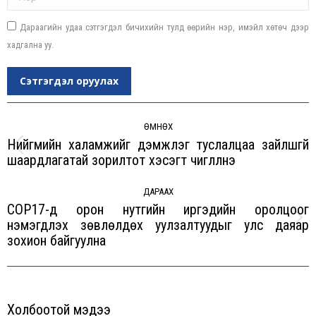
Дараагийн удаа сэтгэгдэл бичихийн тулд өөрийн нэр, имэйл хөтөч дээр
хадгална уу.
Сэтгэгдэл оруулах
Post
navigation
ӨМНӨХ
Нийгмийн халамжийг дэмжлэг туслалцаа зайлшгүй
Previous
шаардлагатай зорилтот хэсэгт чиглүүлнэ
post:
ДАРААХ
СОР17-д орон нутгийн иргэдийн оролцоог
нэмэгдүүлэх зөвлөлдөх уулзалтуудыг улс даяар
Next
зохион байгуулна
post:
Холбоотой мэдээ