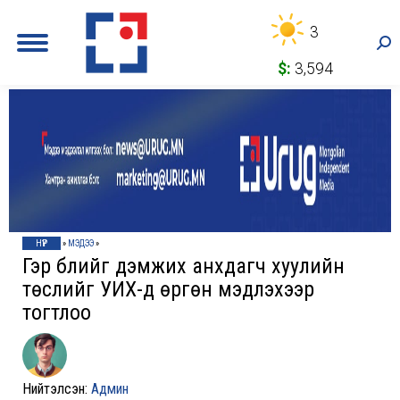
3
Sea
$:
3,594
НҮҮР
»
МЭДЭЭ
»
Гэр бүлийг дэмжих анхдагч хуулийн
төслийг УИХ-д өргөн мэдүүлэхээр
тогтлоо
Нийтэлсэн:
Админ