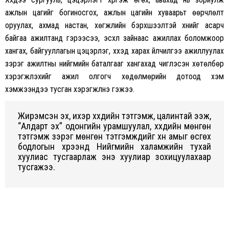
ажлын цагийг богиносгох, ажлын цагийн хуваарьт өөрчлөлт
оруулах, ахмад настан, хөгжлийн бэрхшээлтэй хүнийг асарч
байгаа ажилтанд гэрээсээ, эсхүл зайнаас ажиллах боломжоор
хангах, байгууллагын цэцэрлэг, хүүхэд харах үйлчилгээ ажиллуулах
зэрэг ажилтны нийгмийн баталгааг хангахад чиглэсэн хөтөлбөр
хэрэгжүүлэхийг ажил олгогч хөдөлмөрийн дотоод хэм
хэмжээндээ тусган хэрэгжүүлнэ гэжээ.
Жирэмсэн эх, ихэр хүүхдийн тэтгэмж, цалинтай ээж,
“Алдарт эх” одонгийн урамшуулал, хүүхдийн мөнгөн
тэтгэмж зэрэг мөнгөн тэтгэмжүүдийг хүн амыг өсгөх
бодлогын хүрээнд Нийгмийн халамжийн тухай
хуулиас тусгаарлаж энэ хуулиар зохицуулахаар
тусгажээ.