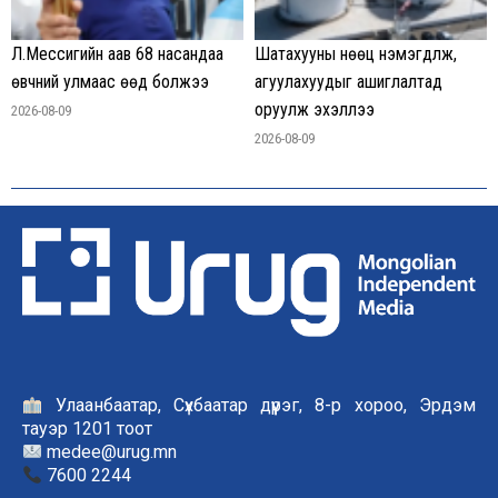
Л.Мессигийн аав 68 насандаа
Шатахууны нөөц нэмэгдүүлж,
өвчний улмаас өөд болжээ
агуулахуудыг ашиглалтад
оруулж эхэллээ
2026-08-09
2026-08-09
Улаанбаатар, Сүхбаатар дүүрэг, 8-р хороо, Эрдэм
тауэр 1201 тоот
medee@urug.mn
7600 2244