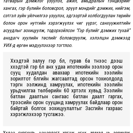
татварын дэмжлэг үзүүлэх, ажил, амьдралын тэнцвэрийг
хангах, гэр бүлийн боловсрол, эрүүл мэндийг дэмжих, нийгэм,
сэтгэл зүйн үйлчилгээ үзүүлэх, эдгээртэй холбогдуулан төрийн
болон орон нутгийн хэрэгжүүлэх чиг үүрэг, санхүүжилтийн
асуудлыг зохицуулж, тодорхойлсон “Гэр бүлийг дэмжих тухай”
анхдагч хуулийн төслийг боловсруулж, хэлэлцэн дэмжээд
УИХ-д өргөн мэдүүлэхээр тогтлоо.
Хүүхэдтэй залуу гэр бүл, гурав ба түүнээс дээш
хүүхэдтэй гэр бүл анх удаа ипотекийн зээлээр орон
сууц худалдан авахаар ипотекийн зээлийн
зорилтот бүлгийн жагсаалтад орсон тохиолдолд
тэргүүн ээлжинд хамруулах, ипотекийн зээлийн
урьдчилгаа төлбөрийн 60 хүртэлх хувьд Зээлийн
батлан даалтын сангаас батлан даалт гаргах,
түрээсийн орон сууцанд хамруулах байдлаар орон
байртай болгох зохицуулалтыг Засгийн газраас
хэрэгжүүлэхээр тусгажээ.
Хүүхдээ сургууль, цэцэрлэгт хүргэж өгөх, авахад нь зориулж