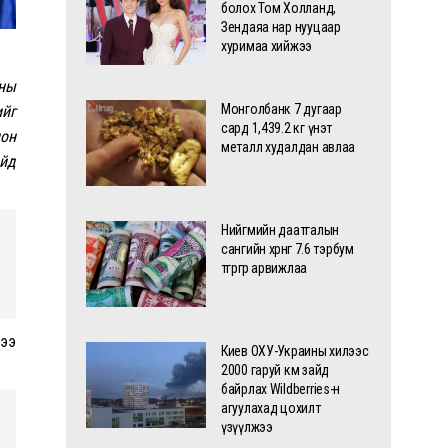
болох Том Холланд,
Зендаяа нар нууцаар
хуримаа хийжээ
чны
Монголбанк 7 дугаар
йг
сард 1,439.2 кг үнэт
ион
металл худалдан авлаа
йд
Нийгмийн даатгалын
сангийн хөрөнгө 7.6 тэрбум
төгрөгөөр арвижлаа
жээ
Киев ОХУ-Украины хилээс
2000 гаруй км зайд
байрлах Wildberries-н
агуулахад цохилт
үзүүлжээ