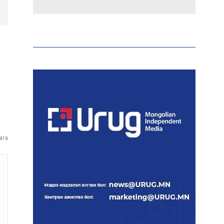
Эрдэмтэд AI ашиглан цоо
шинэ вирусүүд бүтээжээ
Ш.Шинэцэцэгийг
хохироосон гэх 2011 оны
хэргийг прокуророос
шүүхэд шилжүүлжээ
ага
Meta компанийг 567 сая
ам.доллароор торгожээ
Шатахууны нийлүүлэлт
эрчимжиж, түгээлтийн
хүчин чадлыг нэмэгдүүлж