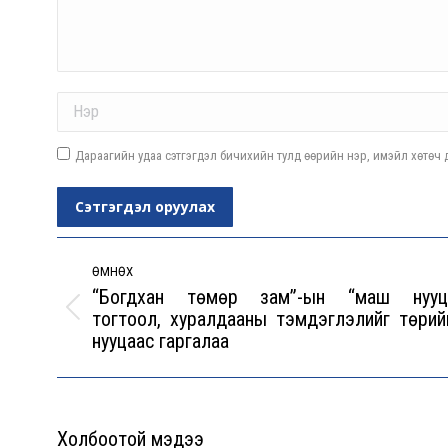
Name *
Дараагийн удаа сэтгэгдэл бичихийн тулд өөрийн нэр, имэйл хөтөч д
Сэтгэгдэл оруулах
Post
navigation
ӨМНӨХ
“Богдхан төмөр зам”-ын “маш нууц
тогтоол, хуралдааны тэмдэглэлийг төрий
Previous
нууцаас гаргалаа
post:
Холбоотой мэдээ