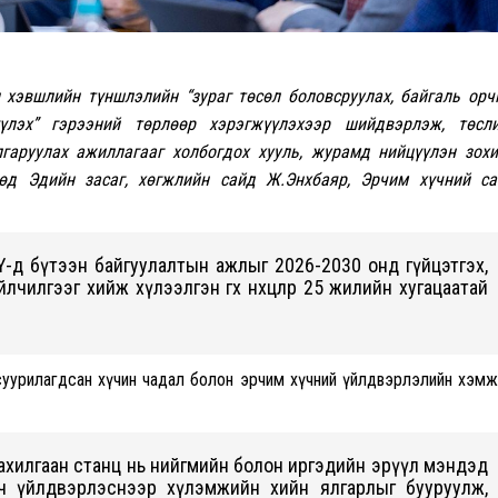
н хэвшлийн түншлэлийн “зураг төсөл боловсруулах, байгаль ор
үлэх” гэрээний төрлөөр хэрэгжүүлэхээр шийдвэрлэж, төсли
гаруулах ажиллагааг холбогдох хууль, журамд нийцүүлэн зох
өд Эдийн засаг, хөгжлийн сайд Ж.Энхбаяр, Эрчим хүчний са
Ү-д бүтээн байгуулалтын ажлыг 2026-2030 онд гүйцэтгэх,
илгээг хийж хүлээлгэн өгөх нөхцөлөөр 25 жилийн хугацаатай
н суурилагдсан хүчин чадал болон эрчим хүчний үйлдвэрлэлийн хэм
ахилгаан станц нь нийгмийн болон иргэдийн эрүүл мэндэд
м хүч үйлдвэрлэснээр хүлэмжийн хийн ялгарлыг бууруулж,