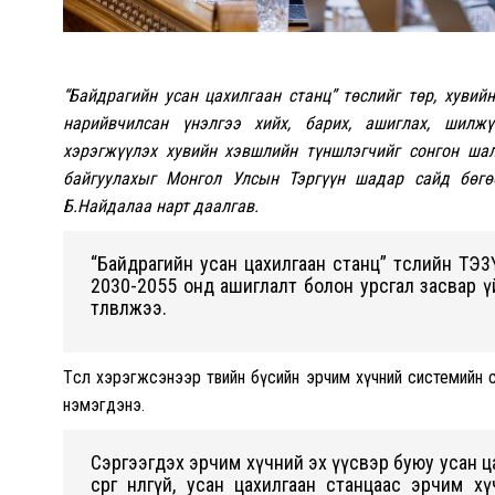
“Байдрагийн усан цахилгаан станц” төслийг төр, хувий
нарийвчилсан үнэлгээ хийх, барих, ашиглах, шилжү
хэрэгжүүлэх хувийн хэвшлийн түншлэгчийг сонгон шал
байгуулахыг Монгол Улсын Тэргүүн шадар сайд бөгө
Б.Найдалаа нарт даалгав.
“Байдрагийн усан цахилгаан станц” төслийн ТЭ3
2030-2055 онд ашиглалт болон урсгал засвар үйлч
төлөвлөжээ.
Төсөл хэрэгжсэнээр төвийн бүсийн эрчим хүчний системий
нэмэгдэнэ.
Сэргээгдэх эрчим хүчний эх үүсвэр буюу усан ц
сөрөг нөлөөгүй, усан цахилгаан станцаас эрчи