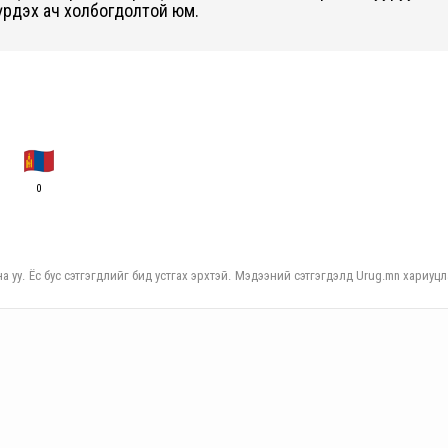
бүрдэх ач холбогдолтой юм.
0
а уу. Ёс бус сэтгэгдлийг бид устгах эрхтэй. Мэдээний сэтгэгдэлд Urug.mn хариуцл