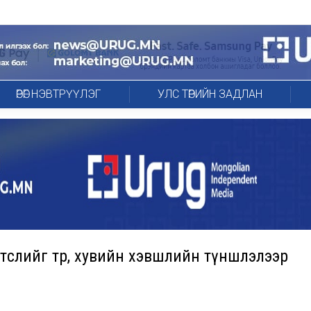
ӨРӨГ НЭВТРҮҮЛЭГ
УЛС ТӨРИЙН ЗАДЛАН
төслийг төр, хувийн хэвшлийн түншлэлээр