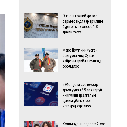
Энэ оны эхний долоон
сарын байдлаар зөрчлийн
бүртгэл өмнөх оноос 1.3
дахин өсжээ
Макс Группийн үүсгэн
байгуулагчид Сутай
хайрхны төрийн тахилгад
оролцлоо
E-Mongolia системээр
дамжуулан 2.9 сая гаруй
нийгмийн даатгалын
цахим үйлчилгээг
иргэдэд хүргэлээ
Холливудын алдартай хос