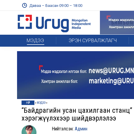
Даваа – Баасан 09:00 – 18:00
МЭДЭЭ
ЭРЭН СУРВАЛЖЛАГЧ
НҮҮР
»
МЭДЭЭ
»
“Байдрагийн усан цахилгаан станц” 
хэрэгжүүлэхээр шийдвэрлэлээ
Нийтэлсэн:
Админ