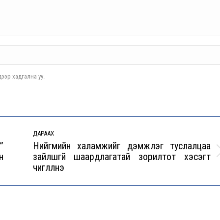
ээр хадгална уу.
ДАРААХ
”
Нийгмийн халамжийг дэмжлэг туслалцаа
н
зайлшгүй шаардлагатай зорилтот хэсэгт
Next
чиглүүлнэ
post: