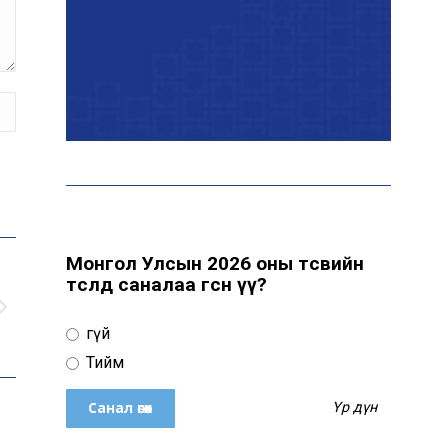
байна
“Сүхбаатар дүүрэгт
үйлдвэрлэв- 2026”
үзэсгэлэн үргэлжилж
байна
Т.Ганболд: Ерөнхийлөгчийн
сонгуульд нэр дэвших
боломж бүрдвэл өрсөлдөнө
Монгол Улсын 2026 оны төсвийн
төсөлд саналаа өгсөн үү?
Цахим орчинд тархсан
Үгүй
бичлэгийн дараа
автобусны жолоочид
Тийм
хариуцлага тооцжээ
Үр дүн
ХААН Банк Ногоон нуур