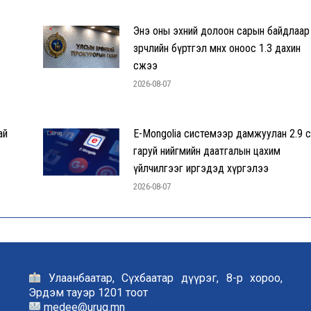
Энэ оны эхний долоон сарын байдлаар
зөрчлийн бүртгэл өмнөх оноос 1.3 дахин
өсжээ
2026-08-07
ай
E-Mongolia системээр дамжуулан 2.9 с
гаруй нийгмийн даатгалын цахим
үйлчилгээг иргэдэд хүргэлээ
2026-08-07
Улаанбаатар, Сүхбаатар дүүрэг, 8-р хороо,
Эрдэм тауэр 1201 тоот
medee@urug.mn