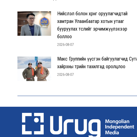
Нийслэл болон хөрөнгө оруулагчидтай
хамтран Улаанбаатар хотын утааг
бууруулах төслийг эрчимжүүлэхээр
боллоо
2026-08-07
Макс Группийн үүсгэн байгуулагчид Сут
хайрхны төрийн тахилгад оролцлоо
2026-08-07