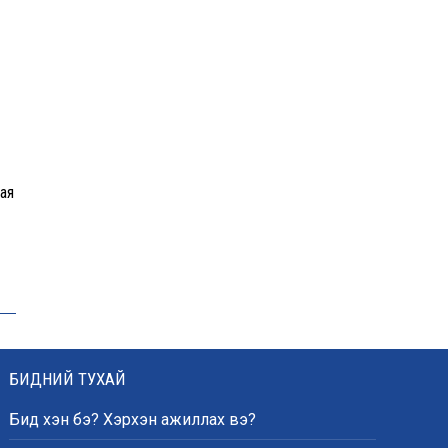
орчмыг тохижуулж,
цэцэрлэгт хүрээлэн
байгуулна
Ховд аймагт сураггүй алга
болсон 10 настай охиныг
эрэн хайх ажиллагаа
үргэлжилж байна
ая
Гадаад худалдааны бараа
эргэлт 19.4 тэрбум
ам.долларт хүрч, экспорт
57.5 хувиар өсжээ
Ихэнх нутгаар халж, зарим
БИДНИЙ ТУХАЙ
бүсэд аадар бороо орно
Бид хэн бэ? Хэрхэн ажиллах вэ?