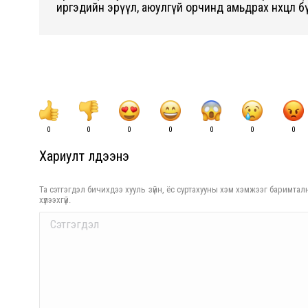
иргэдийн эрүүл, аюулгүй орчинд амьдрах нөхцөл 
0
0
0
0
0
0
0
Хариулт үлдээнэ үү
Та сэтгэгдэл бичихдээ хууль зүйн, ёс суртахууны хэм хэмжээг баримталн
хүлээхгүй.
Comment