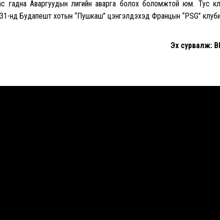
аас гадна Аваргуудын лигийн аварга болох боломжтой юм. Тус к
н 31-нд Будапешт хотын “Пушкаш” цэнгэлдэхэд Францын “PSG” клуб
Эх сурвалж: 