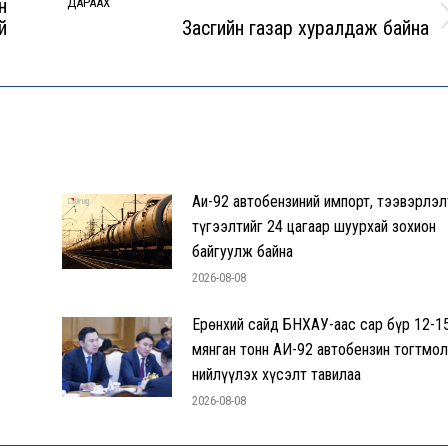
н
ДАРААХ
й
Засгийн газар хуралдаж байна
Next
post:
Аи-92 автобензиний импорт, тээвэрлэл
түгээлтийг 24 цагаар шуурхай зохион
байгуулж байна
2026-08-08
Ерөнхий сайд БНХАУ-аас сар бүр 12-1
мянган тонн АИ-92 автобензин тогтмол
нийлүүлэх хүсэлт тавилаа
2026-08-08