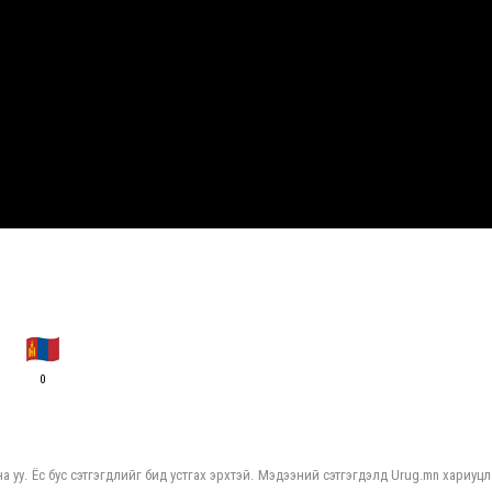
0
а уу. Ёс бус сэтгэгдлийг бид устгах эрхтэй. Мэдээний сэтгэгдэлд Urug.mn хариуцл