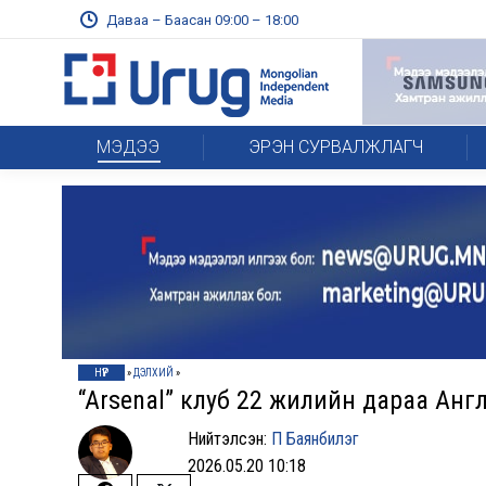
Даваа – Баасан 09:00 – 18:00
МЭДЭЭ
ЭРЭН СУРВАЛЖЛАГЧ
НҮҮР
»
ДЭЛХИЙ
»
“Arsenal” клуб 22 жилийн дараа Ан
Нийтэлсэн:
П Баянбилэг
2026.05.20 10:18