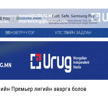
ӨРӨГ НЭВТРҮҮЛЭГ
УЛС ТӨРИЙН ЗАДЛАН
глийн Премьер лигийн аварга болов