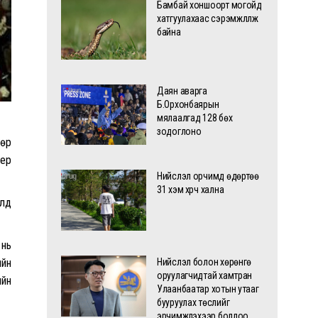
Бамбай хоншоорт могойд
хатгуулахаас сэрэмжлүүлж
байна
Даян аварга
Б.Орхонбаярын
мялаалгад 128 бөх
зодоглоно
өөр
ьер
Нийслэл орчимд өдөртөө
31 хэм хүрч хална
алд
 нь
ийн
Нийслэл болон хөрөнгө
оруулагчидтай хамтран
ийн
Улаанбаатар хотын утааг
бууруулах төслийг
эрчимжүүлэхээр боллоо