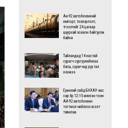
Аи-92 автобензиний
импорт, тээвэрлэлт,
түгээлтийг 24 цагаар
шуурхай зохион байгуулж
байна
Тайландад 14 настай
сурагч сургуулийнхаа
багш, сурагчид руу гал
нээжээ
Ерөнхий сайд БНХАУ-аас
сар бүр 12-15 мянган тонн
АИ-92 автобензин
тогтмол нийлүүлэх хүсэлт
тавилаа