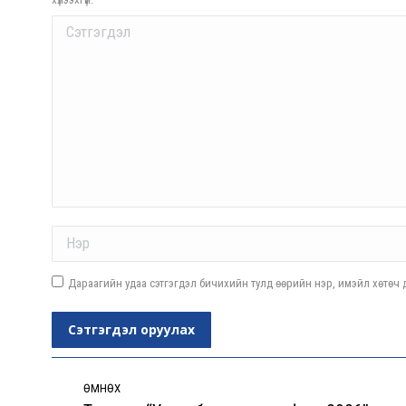
Comment
Name *
Дараагийн удаа сэтгэгдэл бичихийн тулд өөрийн нэр, имэйл хөтөч д
Сэтгэгдэл оруулах
Post
navigation
ӨМНӨХ