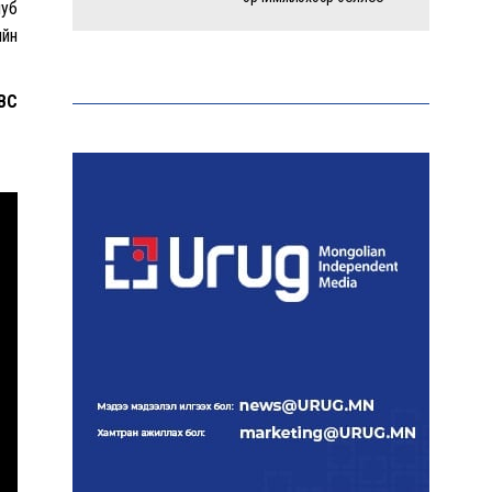
луб
ийн
Энэ оны эхний долоон
сарын байдлаар зөрчлийн
BBC
бүртгэл өмнөх оноос 1.3
дахин өсжээ
Макс Группийн үүсгэн
байгуулагчид Сутай
хайрхны төрийн тахилгад
оролцлоо
E-Mongolia системээр
дамжуулан 2.9 сая гаруй
нийгмийн даатгалын
цахим үйлчилгээг иргэдэд
хүргэлээ
Холливудын алдартай хос