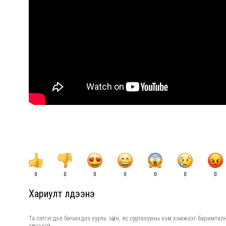
0
0
0
0
0
0
0
Хариулт үлдээнэ үү
Та сэтгэгдэл бичихдээ хууль зүйн, ёс суртахууны хэм хэмжээг баримталн
хүлээхгүй.