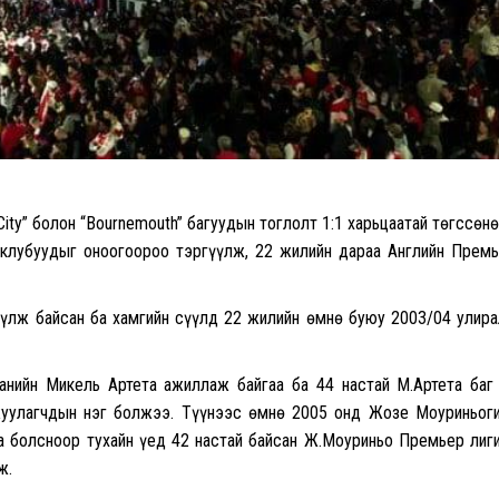
City” болон “Bournemouth” багуудын тоглолт 1:1 харьцаатай төгссөн
клубуудыг оноогоороо тэргүүлж, 22 жилийн дараа Английн Прем
рүүлж байсан ба хамгийн сүүлд 22 жилийн өмнө буюу 2003/04 улир
анийн Микель Артета ажиллаж байгаа ба 44 настай М.Артета баг
жуулагчдын нэг болжээ. Түүнээс өмнө 2005 онд Жозе Моуриньог
га болсноор тухайн үед 42 настай байсан Ж.Моуриньо Премьер лиг
ж.