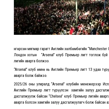
Өнгөрсөн мягмар гарагт Английн хөлбөмбөгийн “Manchester 
Лондон хотын “Arsenal” клуб Премьер лигт тоглож буй 
лигийн аварга болжээ.
“Arsenal” клуб өмнө нь Английн Премьер лигт 13 удаа тү
аварга болж байжээ.
2025/26 оны улиралд “Arsenal” клубийн менежерээр Исп
Английн Премьер лигт түрүүлсэн хамгийн залуу дасгал
дасгалжуулж байсан “Chelsea” клуб Премьер лигийн авар
аварга болсон хамгийн залуу дасгалжуулагч болж байсан а