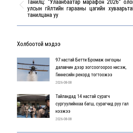
Танилц: “Улаанбаатар марафон 2026” оло
улсын гүйлтийн гарааны цагийн хуваарьта
Previous
танилцана уу
post:
Холбоотой мэдээ
97 настай Бетти Бромаж онгоцны
далавчин дээр зогсоогоороо нисэж,
Гиннесийн рекорд тогтоожээ
2026-08-08
Тайландад 14 настай сурагч
сургуулийнхаа багш, сурагчид руу гал
нээжээ
2026-08-08