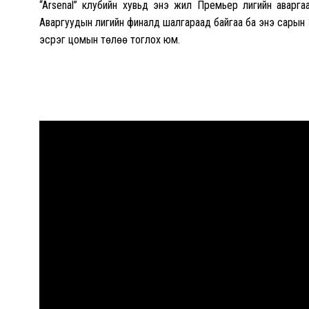
“Arsenal” клубийн хувьд энэ жил Премьер лигийн аварг
Аваргуудын лигийн финалд шалгараад байгаа ба энэ сары
эсрэг цомын төлөө тоглох юм.