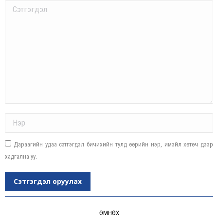
Comment
Name *
Дараагийн удаа сэтгэгдэл бичихийн тулд өөрийн нэр, имэйл хөтөч дээр
хадгална уу.
Сэтгэгдэл оруулах
Post
navigation
ӨМНӨХ