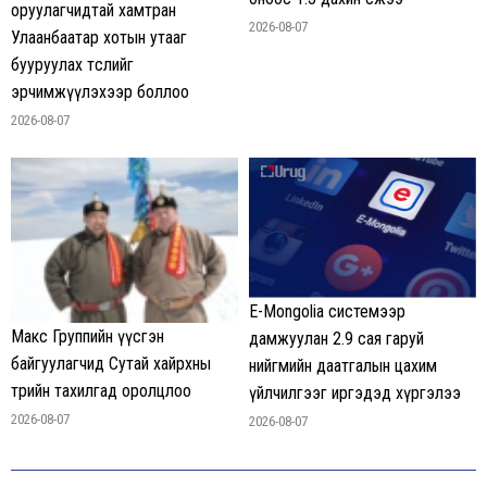
оруулагчидтай хамтран
2026-08-07
Улаанбаатар хотын утааг
бууруулах төслийг
эрчимжүүлэхээр боллоо
2026-08-07
E-Mongolia системээр
Макс Группийн үүсгэн
дамжуулан 2.9 сая гаруй
байгуулагчид Сутай хайрхны
нийгмийн даатгалын цахим
төрийн тахилгад оролцлоо
үйлчилгээг иргэдэд хүргэлээ
2026-08-07
2026-08-07