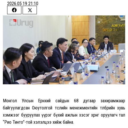
2026.05.19 21:10
Share
Share
on
on
Facebook
Twitter
Монгол Улсын Ерөнхий сайдын 68 дугаар захирамжаар
байгуулагдсан Оюутолгой төслийн менежментийн төлбөрийн хувь
хэмжээг бууруулах үүрэг бүхий ажлын хэсэг хөрөнгө оруулагч тал
“Рио Тинто”-той хэлэлцээ хийж байна.