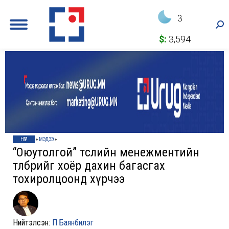
3
Sea
$:
3,594
НҮҮР
»
МЭДЭЭ
»
“Оюутолгой” төслийн менежментийн
төлбөрийг хоёр дахин багасгах
тохиролцоонд хүрчээ
Нийтэлсэн:
П Баянбилэг