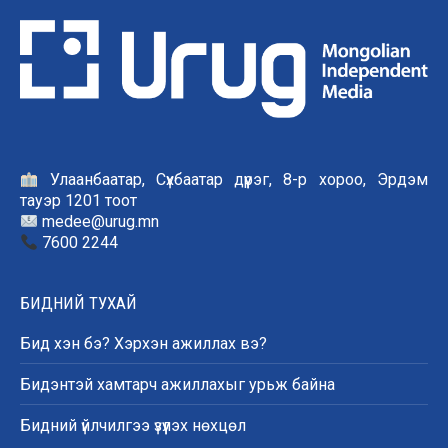
Улаанбаатар, Сүхбаатар дүүрэг, 8-р хороо, Эрдэм
тауэр 1201 тоот
medee@urug.mn
7600 2244
БИДНИЙ ТУХАЙ
Бид хэн бэ? Хэрхэн ажиллах вэ?
Бидэнтэй хамтарч ажиллахыг урьж байна
Бидний үйлчилгээ үзүүлэх нөхцөл