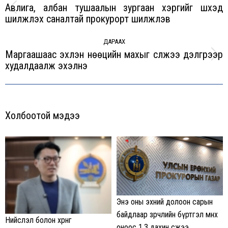
Авлига, албан тушаалын зургаан хэргийг шүүхэд
Previous
шилжүүлэх саналтай прокурорт шилжүүлэв
post:
ДАРААХ
Маргаашаас эхлэн нөөцийн махыг сүлжээ дэлгүүрээр
Next
худалдаалж эхэлнэ
post:
Холбоотой мэдээ
Энэ оны эхний долоон сарын
байдлаар зөрчлийн бүртгэл өмнөх
Нийслэл болон хөрөнгө
оноос 1.3 дахин өсжээ