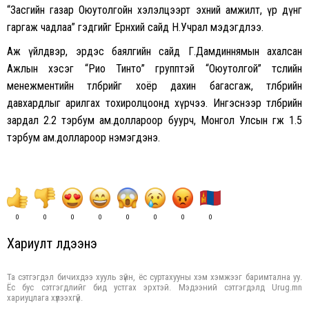
“Засгийн газар Оюутолгойн хэлэлцээрт эхний амжилт, үр дүнг
гаргаж чадлаа” гэдгийг Ерөнхий сайд Н.Учрал мэдэгдлээ.
Аж үйлдвэр, эрдэс баялгийн сайд Г.Дамдиннямын ахалсан
Ажлын хэсэг “Рио Тинто” групптэй “Оюутолгой” төслийн
менежментийн төлбөрийг хоёр дахин багасгаж, төлбөрийн
давхардлыг арилгах тохиролцоонд хүрчээ. Ингэснээр төлбөрийн
зардал 2.2 тэрбум ам.доллароор буурч, Монгол Улсын өгөөж 1.5
тэрбум ам.доллароор нэмэгдэнэ.
0
0
0
0
0
0
0
0
Хариулт үлдээнэ үү
Та сэтгэгдэл бичихдээ хууль зүйн, ёс суртахууны хэм хэмжээг баримтална уу.
Ёс бус сэтгэгдлийг бид устгах эрхтэй. Мэдээний сэтгэгдэлд Urug.mn
хариуцлага хүлээхгүй.