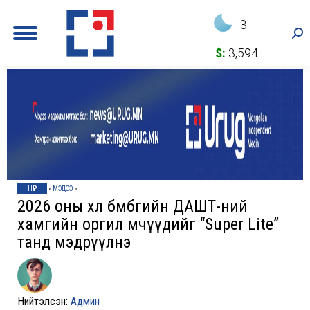
3
Sea
$:
3,594
НҮҮР
»
МЭДЭЭ
»
2026 оны хөл бөмбөгийн ДАШТ-ний
хамгийн оргил мөчүүдийг “Super Lite”
танд мэдрүүлнэ
Нийтэлсэн:
Админ