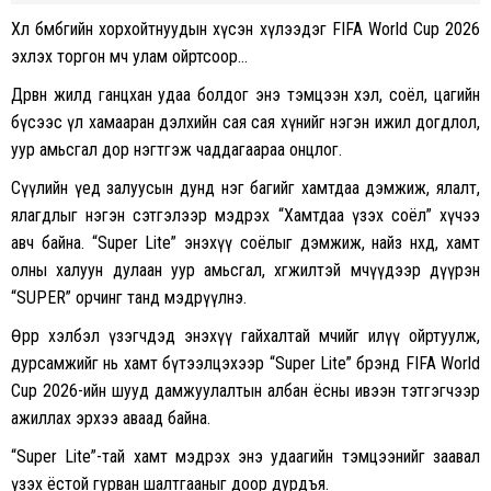
Хөл бөмбөгийн хорхойтнуудын хүсэн хүлээдэг FIFA World Cup 2026
эхлэх торгон мөч улам ойртсоор…
Дөрвөн жилд ганцхан удаа болдог энэ тэмцээн хэл, соёл, цагийн
бүсээс үл хамааран дэлхийн сая сая хүнийг нэгэн ижил догдлол,
уур амьсгал дор нэгтгэж чаддагаараа онцлог.
Сүүлийн үед залуусын дунд нэг багийг хамтдаа дэмжиж, ялалт,
ялагдлыг нэгэн сэтгэлээр мэдрэх “Хамтдаа үзэх соёл” хүчээ
авч байна. “Super Lite” энэхүү соёлыг дэмжиж, найз нөхөд, хамт
олны халуун дулаан уур амьсгал, хөгжилтэй мөчүүдээр дүүрэн
“SUPER” орчинг танд мэдрүүлнэ.
Өөрөөр хэлбэл үзэгчдэд энэхүү гайхалтай мөчийг илүү ойртуулж,
дурсамжийг нь хамт бүтээлцэхээр “Super Lite” брэнд FIFA World
Cup 2026-ийн шууд дамжуулалтын албан ёсны ивээн тэтгэгчээр
ажиллах эрхээ аваад байна.
“Super Lite”-тай хамт мэдрэх энэ удаагийн тэмцээнийг заавал
үзэх ёстой гурван шалтгааныг доор дурдъя.