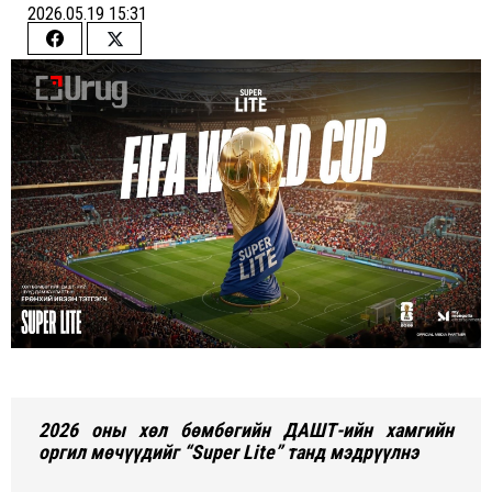
2026.05.19 15:31
Share
Share
on
on
Facebook
Twitter
2026 оны хөл бөмбөгийн ДАШТ-ийн хамгийн
оргил мөчүүдийг “Super Lite” танд мэдрүүлнэ