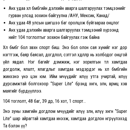
Анх удаа хөл бөмбөгийн дэлхийн аварга шалгаруулах тэмцээнийг
гурван улсад зохион байгуулна /АНУ, Мексик, Канад/
Анх удаа 48 улсын шигшээ баг оролцож буйгаараа онцлог
Анх удаа дэлхийн аварга шалгаруулах тэмцээний хүрээнд
нийт 104 тоглолтыг зохион байгуулах гэж байна
Хөл бөмбөг бол зөвхөн спорт биш. Энэ бол олон сая хүнийг нэг дор
нэгтгэж, баяр баясал, догдлол, сэтгэл хөдлөлөөр нь холбодог онцгой
үйл явдал. Нэг багийг дэмжиж, нэг зорилгын төлөө хамтдаа
догдолж, ялалт, ялагдлыг хамтдаа мэдэрдэг нь хөл бөмбөгийн
жинхэнэ үнэ цэн юм. Ийм мөчүүдийг илүү утга учиртай, илүү
дурсамжтай болгохоор “Super Lite” брэнд хөнгөн, зөөлөн, өвөрмөц хэв
маягийг бүрдүүллээ.
104 тоглолт, 48 баг, 39 өдөр, 16 хот, 1 спорт…
Энэ зуны хамгийн догдлом мөчүүдийг илүү зөөлөн, илүү хөнгөн “Super
Lite” шар айрагтай хамтдаа инээж, хамтдаа догдлон өнгөрүүлэхэд
Та бэлэн үү?