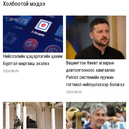
Холбоотой мэдээ
Нийслэлийн цэцэрлэгийн цахим
Вашингтон Киевт агаарын
бүртгэл маргааш эхэлнэ
довтолгооноос хамгаалах
2026-08-09
Patriot системийн пуужин
тогтмол нийлүүлэхээр болжээ
2026-08-09