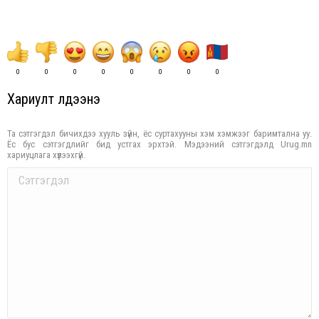
0
0
0
0
0
0
0
0
Хариулт үлдээнэ үү
Та сэтгэгдэл бичихдээ хууль зүйн, ёс суртахууны хэм хэмжээг баримтална уу.
Ёс бус сэтгэгдлийг бид устгах эрхтэй. Мэдээний сэтгэгдэлд Urug.mn
хариуцлага хүлээхгүй.
Comment