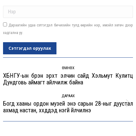
Name *
Дараагийн удаа сэтгэгдэл бичихийн тулд өөрийн нэр, имэйл хөтөч дээр
хадгална уу.
Сэтгэгдэл оруулах
Post
navigation
ӨМНӨХ
ХБНГУ-ын бүрэн эрхт элчин сайд Хэльмут Кулитц
Previous
Дундговь аймагт айлчилж байна
post:
ДАРААХ
Богд хааны ордон музей энэ сарын 28-ныг дуустал
Next
ахмад настан, хүүхдүүдэд үнэгүй үйлчилнэ
post: