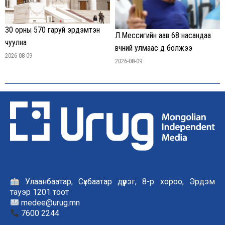
30 орны 570 гаруй эрдэмтэн
Л.Мессигийн аав 68 насандаа
чуулна
өвчний улмаас өөд болжээ
2026-08-09
2026-08-09
Улаанбаатар, Сүхбаатар дүүрэг, 8-р хороо, Эрдэм
тауэр 1201 тоот
medee@urug.mn
7600 2244