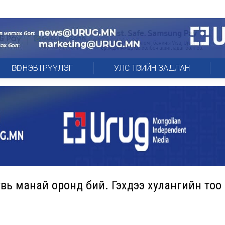
ӨРӨГ НЭВТРҮҮЛЭГ
УЛС ТӨРИЙН ЗАДЛАН
вь манай оронд бий. Гэхдээ хулангийн тоо