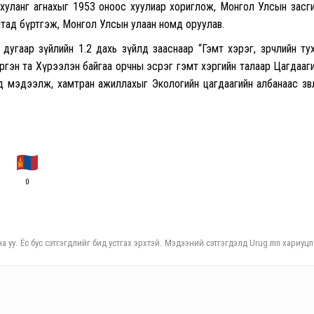
уланг агнахыг 1953 оноос хуулиар хориглож, Монгол Улсын засг
лтад бүртгэж, Монгол Улсын улаан номд оруулав.
3 дугаар зүйлийн 1.2 дахь зүйлд зааснаар “Гэмт хэрэг, зөрчлийн ту
иргэн та Хүрээлэн байгаа орчны эсрэг гэмт хэргийн талаар Цагдааг
д мэдээлж, хамтран ажиллахыг Экологийн цагдаагийн албанаас зөв
0
а уу. Ёс бус сэтгэгдлийг бид устгах эрхтэй. Мэдээний сэтгэгдэлд Urug.mn хариуцл