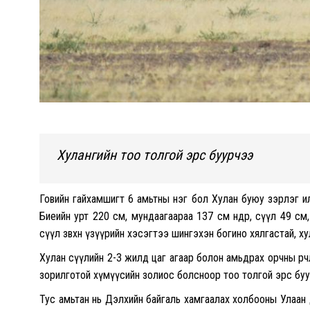
Хулангийн тоо толгой эрс буурчээ
Говийн гайхамшигт 6 амьтны нэг бол Хулан буюу зэрлэг и
Биеийн урт 220 см, мундаагаараа 137 см өндөр, сүүл 49 см,
сүүл зөвхөн үзүүрийн хэсэгтээ шингэхэн богино хялгастай, ху
Хулан сүүлийн 2-3 жилд цаг агаар болон амьдрах орчны өөр
зорилготой хүмүүсийн золиос болсноор тоо толгой эрс буу
Тус амьтан нь Дэлхийн байгаль хамгаалах холбооны Улаан