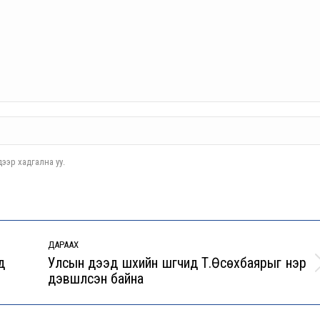
ээр хадгална уу.
ДАРААХ
д
Улсын дээд шүүхийн шүүгчид Т.Өсөхбаярыг нэр
Next
дэвшүүлсэн байна
post: