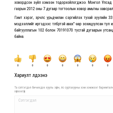
ховордсон зүйл хэмээн тодорхойлогджээ. Монгол Улсад х
газрын 2012 оны 7 дугаар тогтоолын ховор амьтны хавсра
Гэмт хэрэг, зөрчлөөс урьдчилан сэргийлэх тухай хуулийн 3
мэдээллийг иргэдээс төлбөртэй авах”-аар зохицуулсан тул 
байгууллагын 102 болон 70191070 тусгай дугаарын утсан
байна.
0
0
0
0
0
0
0
Хариулт үлдээнэ үү
Та сэтгэгдэл бичихдээ хууль зүйн, ёс суртахууны хэм хэмжээг баримталн
хүлээхгүй.
Comment