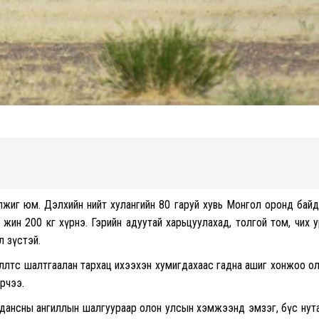
лжиг юм. Дэлхийн нийт хулангийн 80 гаруй хувь Монгол оронд байд
 жин 200 кг хүрнэ. Гэрийн адуутай харьцуулахад, толгой том, чих у
л зүстэй.
члөлтөөс шалтгаалан тархац ихээхэн хумигдахаас гадна ашиг хонжоо о
рчээ.
 дансны ангиллын шалгуураар олон улсын хэмжээнд эмзэг, бүс нут