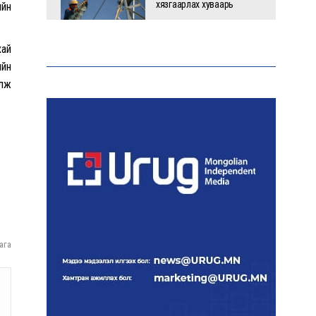
хязгаарлах хуваарь
ийн
хай
ийн
С.Амарсайхан: 60 гаруй
лөж
тэрбум төгрөгийн
шийдвэр гүйцэтгэлийг
эрчимжүүлж, орон сууцны
хохирлыг барагдуулна
“Хотын дарга сонсож
байна” платформыг
наймдугаар сарын 14-
нөөс ажиллуулна
ага
Монгол залуу АНУ-ын
Вашингтон хотын орон
гэргүй эмэгтэйг
хүчирхийлэгчээс аварчээ