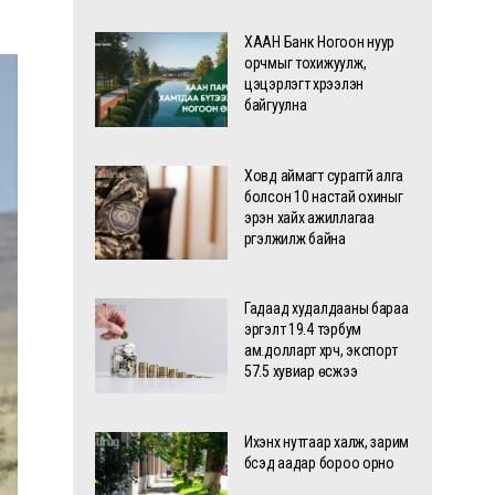
ХААН Банк Ногоон нуур
орчмыг тохижуулж,
цэцэрлэгт хүрээлэн
байгуулна
Ховд аймагт сураггүй алга
болсон 10 настай охиныг
эрэн хайх ажиллагаа
үргэлжилж байна
Гадаад худалдааны бараа
эргэлт 19.4 тэрбум
ам.долларт хүрч, экспорт
57.5 хувиар өсжээ
Ихэнх нутгаар халж, зарим
бүсэд аадар бороо орно