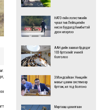
НАТО-гийн логистикийн
чухал төв Лейпцигийн
нисэх буудалд бөмбөгтэй
дрон илэрлээ
ААН-үүдийн заавал бүрдүүлдэг
103 бүртгэлийг хүчингүй
болголоо
аг.
рт,
З.Мэндсайхан: Нөөцийн
махыг цахим системээр
бүртгэж, ил тод болгоно
лох
агт
Маргааш цахилгаан