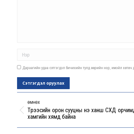
Name *
Дараагийн удаа сэтгэгдэл бичихийн тулд өөрийн нэр, имэйл хөтөч д
Сэтгэгдэл оруулах
Post
navigation
ӨМНӨХ
Түрээсийн орон сууцны үнэ ханш СХД орчим
Previous
хамгийн хямд байна
post: