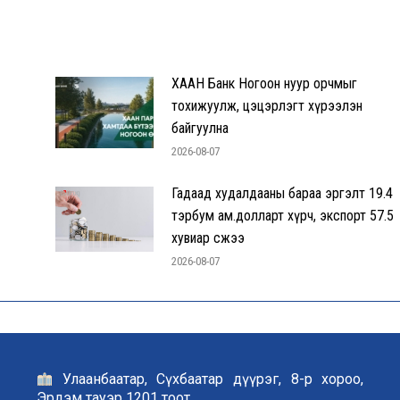
ХААН Банк Ногоон нуур орчмыг
тохижуулж, цэцэрлэгт хүрээлэн
байгуулна
2026-08-07
Гадаад худалдааны бараа эргэлт 19.4
тэрбум ам.долларт хүрч, экспорт 57.5
хувиар өсжээ
2026-08-07
Улаанбаатар, Сүхбаатар дүүрэг, 8-р хороо,
Эрдэм тауэр 1201 тоот