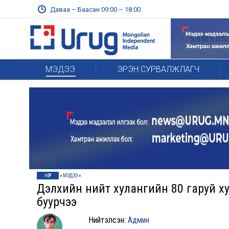
Даваа – Баасан 09:00 – 18:00
МЭДЭЭ
ЭРЭН СУРВАЛЖЛАГЧ
НҮҮР
»
МЭДЭЭ
»
Дэлхийн нийт хулангийн 80 гаруй ху
буурчээ
Нийтэлсэн:
Админ