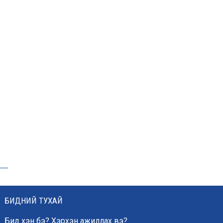
нэмэгдүүлэхэд анхаарч
байна
Д.Амарбаясгалан: Зах
зээлийн буруу бодлого
шатахууны хямралаар
илэрч байна
Голомт банк АНЭУ-ын
Mashreq банканд Дирхам
валютын данс нээлээ
Эрчим хүчний сайд
Б.Найдалаа: Дундговийн
БИДНИЙ ТУХАЙ
эрчим хүчний томоохон
төслүүдэд дэмжлэг үзүүлнэ
Бид хэн бэ? Хэрхэн ажиллах вэ?