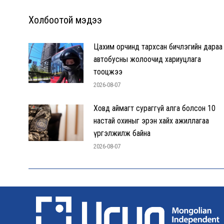
Холбоотой мэдээ
Цахим орчинд тархсан бичлэгийн дараа
автобусны жолоочид хариуцлага
тооцжээ
2026-08-07
Ховд аймагт сураггүй алга болсон 10
настай охиныг эрэн хайх ажиллагаа
үргэлжилж байна
2026-08-07