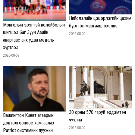
Нийслэлийн цэцэрлэгийн цахим
Монголын эрэгтэй волейболын
бүртгэл маргааш эхэлнэ
шигшээ баг Зүүн Азийн
2026-08-09
аваргаас анх удаа медаль
хүртлээ
2026-08-09
30 орны 570 гаруй эрдэмтэн
Вашингтон Киевт агаарын
чуулна
довтолгооноос хамгаалах
2026-08-09
Patriot системийн пуужин