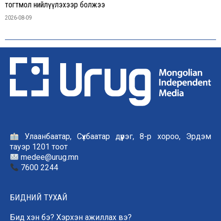
тогтмол нийлүүлэхээр болжээ
2026-08-09
Улаанбаатар, Сүхбаатар дүүрэг, 8-р хороо, Эрдэм
тауэр 1201 тоот
medee@urug.mn
7600 2244
БИДНИЙ ТУХАЙ
Бид хэн бэ? Хэрхэн ажиллах вэ?