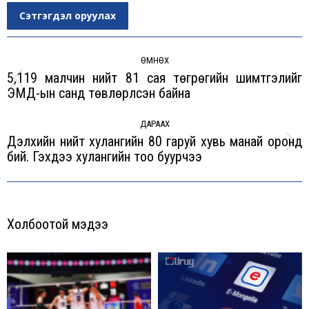
Сэтгэгдэл оруулах
Post
navigation
ӨМНӨХ
5,119 малчин нийт 81 сая төгрөгийн шимтгэлийг
Previous
ЭМД-ын санд төвлөрүүлсэн байна
post:
ДАРААХ
Дэлхийн нийт хулангийн 80 гаруй хувь манай оронд
Next
бий. Гэхдээ хулангийн тоо буурчээ
post:
Холбоотой мэдээ