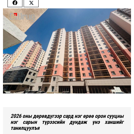
Share
Share
on
on
Facebook
Twitter
2026 оны дөрөвдүгээр сард нэг өрөө орон сууцны
нэг сарын түрээсийн дундаж үнэ ханшийг
танилцуулъя