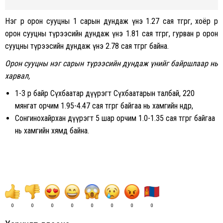
Нэг өрөө орон сууцны 1 сарын дундаж үнэ 1.27 сая төгрөг, хоёр өрөө
орон сууцны түрээсийн дундаж үнэ 1.81 сая төгрөг, гурван өрөө орон
сууцны түрээсийн дундаж үнэ 2.78 сая төгрөг байна.
Орон сууцны нэг сарын түрээсийн дундаж үнийг байршлаар нь
харвал,
1-3 өрөө байр Сүхбаатар дүүрэгт Сүхбаатарын талбай, 220
мянгат орчим 1.95-4.47 сая төгрөг байгаа нь хамгийн өндөр,
Сонгинохайрхан дүүрэгт 5 шар орчим 1.0-1.35 сая төгрөг байгаа
нь хамгийн хямд байна.
0
0
0
0
0
0
0
0