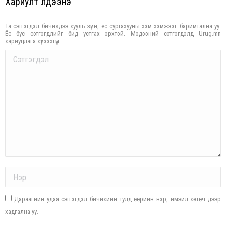
Хариулт үлдээнэ үү
Та сэтгэгдэл бичихдээ хууль зүйн, ёс суртахууны хэм хэмжээг баримтална уу.
Ёс бус сэтгэгдлийг бид устгах эрхтэй. Мэдээний сэтгэгдэлд Urug.mn
хариуцлага хүлээхгүй.
Comment
Name *
Дараагийн удаа сэтгэгдэл бичихийн тулд өөрийн нэр, имэйл хөтөч дээр
хадгална уу.