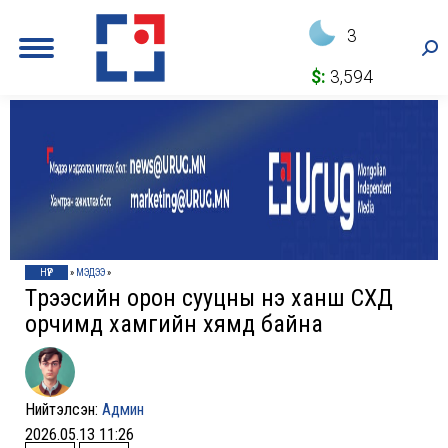
3
Sea
$:
3,594
НҮҮР
»
МЭДЭЭ
»
Түрээсийн орон сууцны үнэ ханш СХД
орчимд хамгийн хямд байна
Нийтэлсэн:
Админ
2026.05.13 11:26