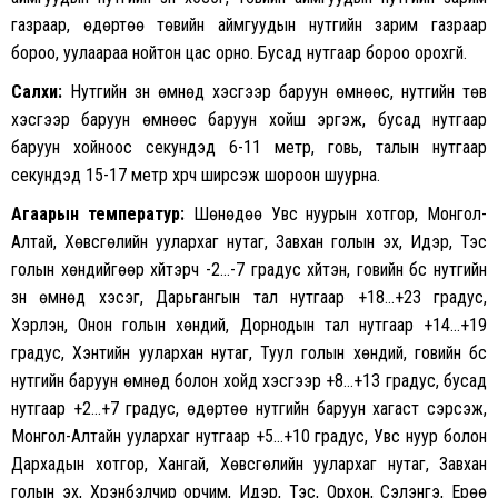
газраар, өдөртөө төвийн аймгуудын нутгийн зарим газраар
бороо, уулаараа нойтон цас орно. Бусад нутгаар бороо орохгүй.
Салхи:
Нутгийн зүүн өмнөд хэсгээр баруун өмнөөс, нутгийн төв
хэсгээр баруун өмнөөс баруун хойш эргэж, бусад нутгаар
баруун хойноос секундэд 6-11 метр, говь, талын нутгаар
секундэд 15-17 метр хүрч ширүүсэж шороон шуурна.
Агаарын температур:
Шөнөдөө Увс нуурын хотгор, Монгол-
Алтай, Хөвсгөлийн уулархаг нутаг, Завхан голын эх, Идэр, Тэс
голын хөндийгөөр хүйтэрч -2…-7 градус хүйтэн, говийн бүс нутгийн
зүүн өмнөд хэсэг, Дарьгангын тал нутгаар +18…+23 градус,
Хэрлэн, Онон голын хөндий, Дорнодын тал нутгаар +14…+19
градус, Хэнтийн уулархан нутаг, Туул голын хөндий, говийн бүс
нутгийн баруун өмнөд болон хойд хэсгээр +8…+13 градус, бусад
нутгаар +2…+7 градус, өдөртөө нутгийн баруун хагаст сэрүүсэж,
Монгол-Алтайн уулархаг нутгаар +5…+10 градус, Увс нуур болон
Дархадын хотгор, Хангай, Хөвсгөлийн уулархаг нутаг, Завхан
голын эх, Хүрэнбэлчир орчим, Идэр, Тэс, Орхон, Сэлэнгэ, Ерөө