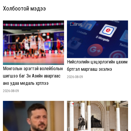
Холбоотой мэдээ
Нийслэлийн цэцэрлэгийн цахим
Монголын эрэгтэй волейболын
бүртгэл маргааш эхэлнэ
шигшээ баг Зүүн Азийн аваргаас
2026-08-09
анх удаа медаль хүртлээ
2026-08-09