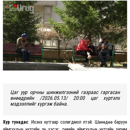
on
on
Facebook
Twitter
Цаг уур орчны шинжилгээний газраас гаргасан
өнөөдрийн /2026.05.13/ 20:00 цаг хүртэлх
мэдээллийг хүргэж байна.
Хур тунадас
: Ихэнх нутгаар солигдмол үүлтэй. Шөнөдөө баруун
аймгуудын нутгийн зүүн хэсэг, төвийн аймгуудын нутгийн зарим