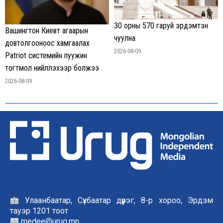
30 орны 570 гаруй эрдэмтэн
Вашингтон Киевт агаарын
чуулна
довтолгооноос хамгаалах
2026-08-09
Patriot системийн пуужин
тогтмол нийлүүлэхээр болжээ
2026-08-09
Улаанбаатар, Сүхбаатар дүүрэг, 8-р хороо, Эрдэм
тауэр 1201 тоот
medee@urug.mn