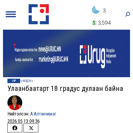
3
Sea
$:
3,594
НҮҮР
»
МЭДЭЭ
»
Улаанбаатарт 18 градус дулаан байна
Нийтэлсэн:
А.Алтанчимэг
2026.05.13 09:36
Share
Share