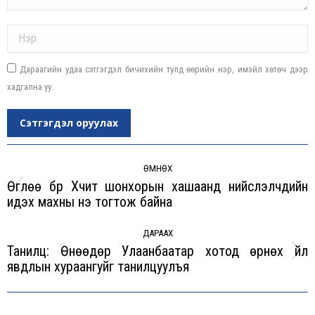
Name *
Дараагийн удаа сэтгэгдэл бичихийн тулд өөрийн нэр, имэйл хөтөч дээр
хадгална уу.
Сэтгэгдэл оруулах
Post
navigation
ӨМНӨХ
Өглөө бүр Хүчит шонхорын хашаанд нийслэлчүүдийн
Previous
идэх махны үнэ тогтож байна
post:
ДАРААХ
Танилц: Өнөөдөр Улаанбаатар хотод өрнөх үйл
Next
явдлын хураангуйг танилцуулъя
post: