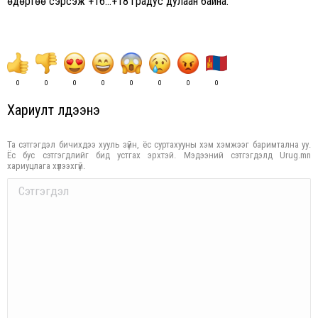
өдөртөө сэрүүсэж +16…+18 градус дулаан байна.
0
0
0
0
0
0
0
0
Хариулт үлдээнэ үү
Та сэтгэгдэл бичихдээ хууль зүйн, ёс суртахууны хэм хэмжээг баримтална уу.
Ёс бус сэтгэгдлийг бид устгах эрхтэй. Мэдээний сэтгэгдэлд Urug.mn
хариуцлага хүлээхгүй.
Comment