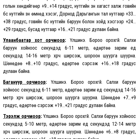
голын хөндийгөөр +9…+14 градус, нутгийн зүүн хагаст халж говийн
бүс нутгийн зүүн өмнөд хэсэг, Дорнод Дарьгангын тал нутгаар +33…
+38 градус, говийн бүс нутгийн баруун болон хойд хэсгээр +24…
+29 градус, бусад нутгаар +16…+21 градус дулаан байна.
Улаанбаатар хот орчмоор
:
Үүлшинэ. Бороо орохгүй. Салхи
баруун хойноос секундэд 6-11 метр, өдөртөө зарим үед
секундэд 14-16 метр хүрч ширүүсэж, шороон шуурга шуурна.
Шөнөдөө +8…+10 градус, өдөртөө сэрүүсэж +16…+18 градус
дулаан байна.
Багануур орчмоор
:
Үүлшинэ. Бороо орохгүй. Салхи баруун
хойноос секундэд 6-11 метр, өдөртөө зарим үед секундэд 14-16
метр хүрч ширүүсэж, шороон шуурга шуурна. Шөнөдөө +7…+9
градус, өдөртөө сэрүүсэж +19…+21 градус дулаан байна.
Тэрэлж орчмоор
:
Үүлшинэ. Бороо орохгүй. Салхи баруун хойноос
секундэд 5-10 метр, өдөртөө зарим үед секундэд 12-14 метр
хүрч ширүүсэж, шороон шуурга шуурна. Шөнөдөө +6…+8 градус,