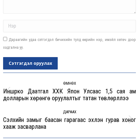
Name *
Дараагийн удаа сэтгэгдэл бичихийн тулд өөрийн нэр, имэйл хөтөч дээр
хадгална уу.
Сэтгэгдэл оруулах
Post
navigation
ӨМНӨХ
Иншүрко Даатгал ХХК Япон Улсаас 1,5 сая ам
Previous
долларын хөрөнгө оруулалтыг татан төвлөрүүллээ
post:
ДАРААХ
Сэлхийн замыг баасан гарагаас эхлэн гурав хоног
Next
хааж засварлана
post: