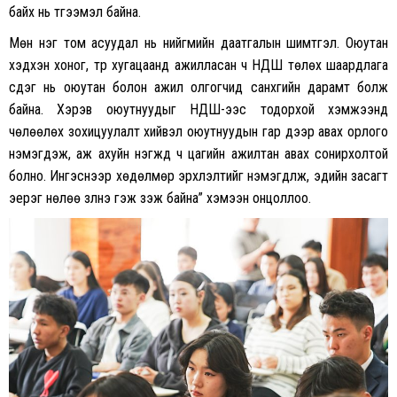
байх нь түгээмэл байна.
Мөн нэг том асуудал нь нийгмийн даатгалын шимтгэл. Оюутан
хэдхэн хоног, түр хугацаанд ажилласан ч НДШ төлөх шаардлага
үүсдэг нь оюутан болон ажил олгогчид санхүүгийн дарамт болж
байна. Хэрэв оюутнуудыг НДШ-ээс тодорхой хэмжээнд
чөлөөлөх зохицуулалт хийвэл оюутнуудын гар дээр авах орлого
нэмэгдэж, аж ахуйн нэгжүүд ч цагийн ажилтан авах сонирхолтой
болно. Ингэснээр хөдөлмөр эрхлэлтийг нэмэгдүүлж, эдийн засагт
эерэг нөлөө үзүүлнэ гэж үзэж байна” хэмээн онцоллоо.