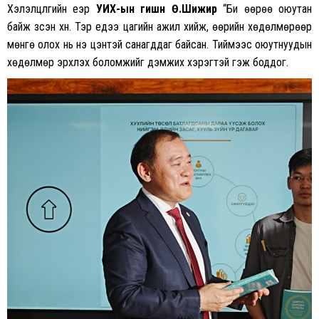
Хэлэлцүүлгийн үеэр
УИХ-ын гишүүн Ө
.Шижир
“Би өөрөө оюутан
байж үзсэн хүн. Тэр үедээ цагийн ажил хийж, өөрийн хөдөлмөрөөр
мөнгө олох нь үнэ цэнтэй санагддаг байсан. Тиймээс оюутнуудын
хөдөлмөр эрхлэх боломжийг дэмжих хэрэгтэй гэж боддог.