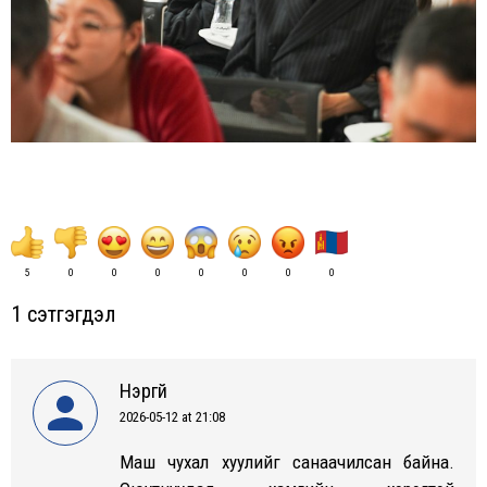
5
0
0
0
0
0
0
0
1 сэтгэгдэл
Нэргүй
2026-05-12 at 21:08
says:
Маш чухал хуулийг санаачилсан байна.