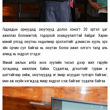
Гадаадын орнуудад оюутнууд долоо хоногт 20 хүртэл цаг
ажиллах боломжтой, тодорхой зохицуулалттай байдаг. Харин
манай улсад оюутны хөдөлмөр эрхлэлтийг дэмжсэн хууль эрх
зүйн орчин сул байгаа нь оюутан болон ажил олгогч талд аль
алинд нь хүндрэл үүсгэдэг.
Манай ажлын алба энэхүү хуулийн төсөл дээр жил гаруйн
хугацаанд ажиллаж байна. Судалгаа, дүгнэлтийг гурван үе
шаттайгаар хийж, оюутнуудад яг ямар асуудал тулгарч байгааг,
мөн аж ахуйн нэгжүүдэд ямар хүндрэл үүсэж байгааг судалж байгаа.