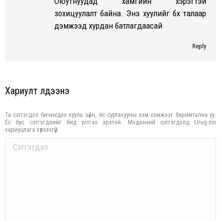
Оюутнуудад хамгийн хэрэгтэй
зохицуулалт байна. Энэ хуулийг бүх талаар
дэмжээд хурдан батлагдаасай
Reply
Хариулт үлдээнэ үү
Та сэтгэгдэл бичихдээ хууль зүйн, ёс суртахууны хэм хэмжээг баримтална уу.
Ёс бус сэтгэгдлийг бид устгах эрхтэй. Мэдээний сэтгэгдэлд Urug.mn
хариуцлага хүлээхгүй.
Comment