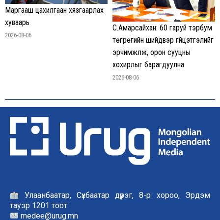
Маргааш цахилгаан хязгаарлах
хуваарь
С.Амарсайхан: 60 гаруй тэрбум
2026-08-06
төгрөгийн шийдвэр гүйцэтгэлийг
эрчимжүүлж, орон сууцны
хохирлыг барагдуулна
2026-08-06
Улаанбаатар, Сүхбаатар дүүрэг, 8-р хороо, Эрдэм
тауэр 1201 тоот
medee@urug.mn