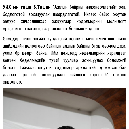
УИХ-ын гишүүн Б
.Түвшин
“Ажлын байрны инженерчлэлийг зөв,
бодлоготой зохицуулах шаардлагатай. Ингэж байж оюутан
залуус хичээлийнхээ хажуугаар хөдөлмөрийн мөлжлөгт
өртөхгүйгээр хагас цагаар ажиллах боломж бүрдэнэ.
Өнөөдөр технологийн хурдацтай хөгжил, менежментийн шинэ
шийдлүүдийн нөлөөгөөр байнгын ажлын байрны бүтэц өөрчлөгдөж,
улам бүр цөөрч байна. Ийм нөхцөлд хөдөлмөрийн харилцааг
зөвхөн Хөдөлмөрийн тухай хуулиар зохицуулах боломжгүй
болсон. Тиймээс оюутны хөдөлмөр эрхлэлтийг дэмжсэн бие
даасан эрх зүйн зохицуулалт зайлшгүй хэрэгтэй” хэмээн
онцоллоо.