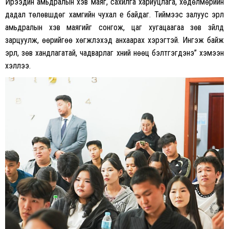
Ирээдүйн амьдралын хэв маяг, сахилга хариуцлага, хөдөлмөрийн
дадал төлөвшдөг хамгийн чухал үе байдаг. Тиймээс залуус эрүүл
амьдралын хэв маягийг сонгож, цаг хугацаагаа зөв зүйлд
зарцуулж, өөрийгөө хөгжүүлэхэд анхаарах хэрэгтэй. Ингэж байж
эрүүл, зөв хандлагатай, чадварлаг хүний нөөц бэлтгэгдэнэ” хэмээн
хэллээ.