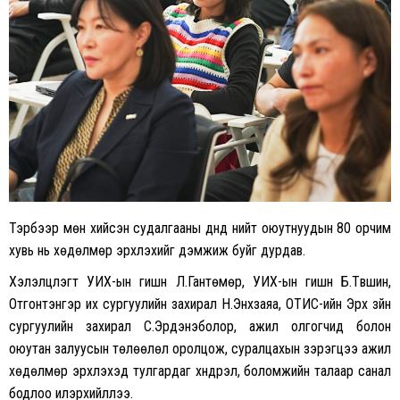
Тэрбээр мөн хийсэн судалгааны дүнд нийт оюутнуудын 80 орчим
хувь нь хөдөлмөр эрхлэхийг дэмжиж буйг дурдав.
Хэлэлцүүлэгт УИХ-ын гишүүн Л.Гантөмөр, УИХ-ын гишүүн Б.Түвшин,
Отгонтэнгэр их сургуулийн захирал Н.Энхзаяа, ОТИС-ийн Эрх зүйн
сургуулийн захирал С.Эрдэнэболор, ажил олгогчид болон
оюутан залуусын төлөөлөл оролцож, суралцахын зэрэгцээ ажил
хөдөлмөр эрхлэхэд тулгардаг хүндрэл, боломжийн талаар санал
бодлоо илэрхийллээ.