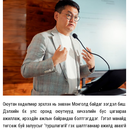
Оюутан хөдөлмөр эрхлэх нь зөвхөн Монголд байдаг үзэгдэл биш.
Дэлхийн бүх улс оронд оюутнууд хичээлийн бус цагаараа
ажиллаж, ирээдүйн ажлын байрандаа бэлтгэгддэг. Гэтэл манайд
төгсөж буй залуусыг ‘туршлагагүй’ гэх шалтгаанаар ажилд авахгүй