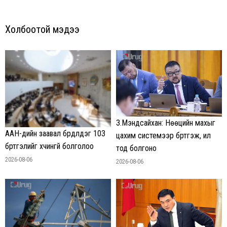
Холбоотой мэдээ
З.Мэндсайхан: Нөөцийн махыг
ААН-үүдийн заавал бүрдүүлдэг 103
цахим системээр бүртгэж, ил
бүртгэлийг хүчингүй болголоо
тод болгоно
2026-08-06
2026-08-06