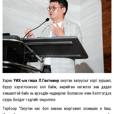
Харин
УИХ-ын гишүүн Л
.Гантөмөр
оюутан залуусыг хорт зуршил,
буруу хэрэглээнээс хол байж, өөрийгөө хөгжүүлэх зөв дадал
хэвшилтэй байх нь ирээдүйн чадварлаг боловсон хүчин бэлтгэгдэх
суурь болдог гэдгийг онцоллоо.
Тэрбээр “Оюутан нас бол зөвхөн мэргэжил эзэмших үе биш.