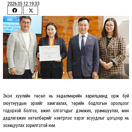
2026.05.12 19:33
Share
Share
on
on
Facebook
Twitter
Энэхүү хуулийн төсөл нь хөдөлмөрийн харилцаанд орж буй
оюутнуудын эрхийг хамгаалах, төрийн бодлогын оролцоог
тодорхой болгох, ажил олгогчдыг дэмжих, урамшуулах, мөн
дадлагажих хөтөлбөрийг нэвтрүүлэх зэрэг асуудлыг цогцоор нь
зохицуулах зорилготой юм.