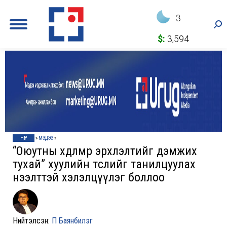
3
Sea
$:
3,594
НҮҮР
»
МЭДЭЭ
»
“Оюутны хөдөлмөр эрхлэлтийг дэмжих
тухай” хуулийн төслийг танилцуулах
нээлттэй хэлэлцүүлэг боллоо
Нийтэлсэн:
П Баянбилэг