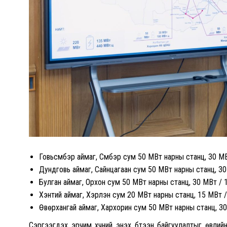
Говьсүмбэр аймаг, Сүмбэр сум 50 МВт нарны станц, 30 М
Дундговь аймаг, Сайнцагаан сум 50 МВт нарны станц, 3
Булган аймаг, Орхон сум 50 МВт нарны станц, 30 МВт / 
Хэнтий аймаг, Хэрлэн сум 20 МВт нарны станц, 15 МВт 
Өвөрхангай аймаг, Хархорин сум 50 МВт нарны станц, 30
Сэргээгдэх эрчим хүчний энэхүү бүтээн байгуулалтыг өвл