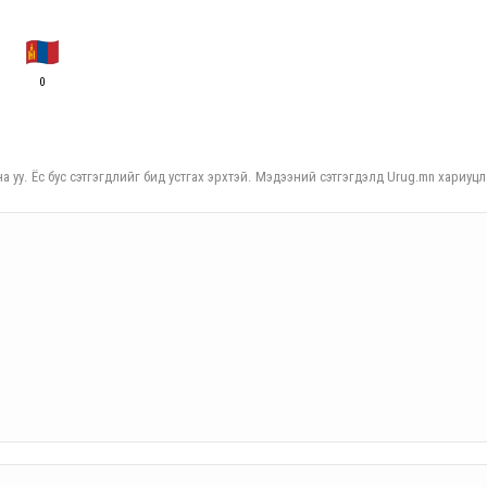
0
а уу. Ёс бус сэтгэгдлийг бид устгах эрхтэй. Мэдээний сэтгэгдэлд Urug.mn хариуцл