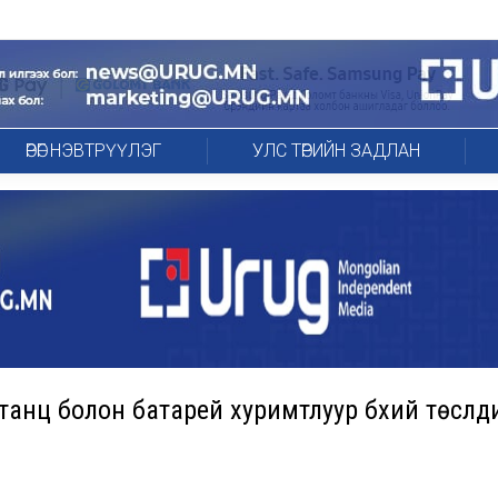
ӨРӨГ НЭВТРҮҮЛЭГ
УЛС ТӨРИЙН ЗАДЛАН
нц болон батарей хуримтлуур бүхий төслүүд