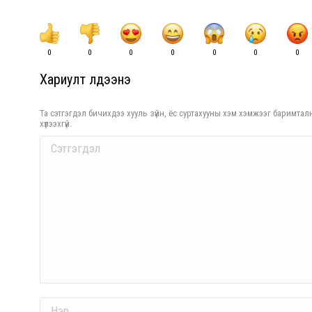
0
0
0
0
0
0
0
Хариулт үлдээнэ үү
Та сэтгэгдэл бичихдээ хууль зүйн, ёс суртахууны хэм хэмжээг баримталн
хүлээхгүй.
Comment
Name *