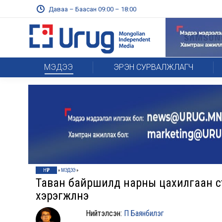
Даваа – Баасан 09:00 – 18:00
МЭДЭЭ
ЭРЭН СУРВАЛЖЛАГЧ
НҮҮР
»
МЭДЭЭ
»
Таван байршилд нарны цахилгаан ста
хэрэгжүүлнэ
Нийтэлсэн:
П Баянбилэг