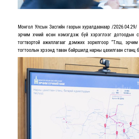
Монгол Улсын Засгийн газрын хуралдаанаар /2026.04.29/ Т
эрчим хүчний өсөн нэмэгдэж буй хэрэглээг дотоодын сэр
тогтвортой ажиллагааг дэмжих зорилгоор “Түлш, эрчим 
тогтоолын хүрээнд таван байршилд нарны цахилгаан станц бо