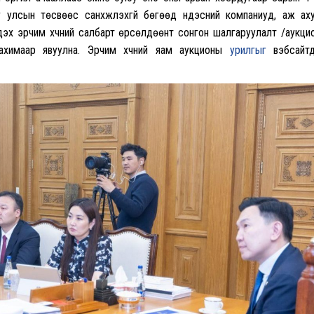
улсын төсвөөс санхүүжүүлэхгүй бөгөөд үндэсний компаниуд, аж ах
гдэх эрчим хүчний салбарт өрсөлдөөнт сонгон шалгаруулалт /аукци
цахимаар явуулна. Эрчим хүчний яам аукционы
урилгыг
вэбсайтд