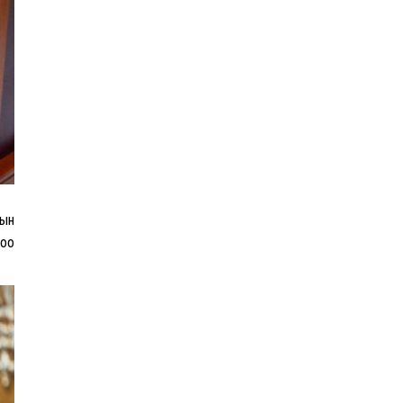
нэмэгдүүлэхэд анхаарч
байна
Д.Амарбаясгалан: Зах
зээлийн буруу бодлого
шатахууны хямралаар
илэрч байна
Голомт банк АНЭУ-ын
Mashreq банканд Дирхам
рын
валютын данс нээлээ
жоо
Эрчим хүчний сайд
Б.Найдалаа: Дундговийн
эрчим хүчний томоохон
төслүүдэд дэмжлэг үзүүлнэ