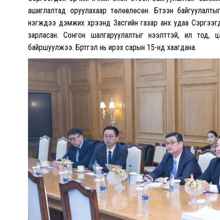
ашиглалтад оруулахаар төлөвлөсөн. Бүтээн байгуулалтыг 
нэгжүүдээ дэмжих хүрээнд Засгийн газар анх удаа Сэргээ
зарласан. Сонгон шалгаруулалтыг нээлттэй, ил тод, 
байршуулжээ. Бүртгэл нь ирэх сарын 15-нд хаагдана.