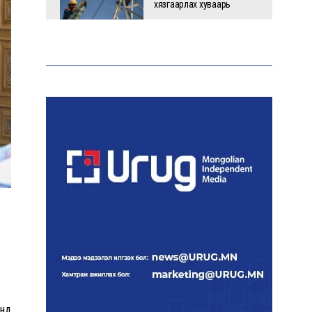
хязгаарлах хуваарь
С.Амарсайхан: 60 гаруй
тэрбум төгрөгийн
шийдвэр гүйцэтгэлийг
эрчимжүүлж, орон сууцны
хохирлыг барагдуулна
“Хотын дарга сонсож
байна” платформыг
наймдугаар сарын 14-
нөөс ажиллуулна
Монгол залуу АНУ-ын
Вашингтон хотын орон
гэргүй эмэгтэйг
хүчирхийлэгчээс аварчээ
-нд