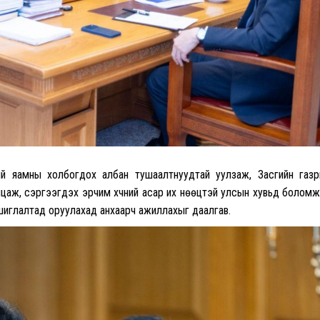
ий яамны холбогдох албан тушаалтнуудтай уулзаж, Засгийн газ
илцаж, сэргээгдэх эрчим хүчний асар их нөөцтэй улсын хувьд болом
шиглалтад оруулахад анхаарч ажиллахыг даалгав.