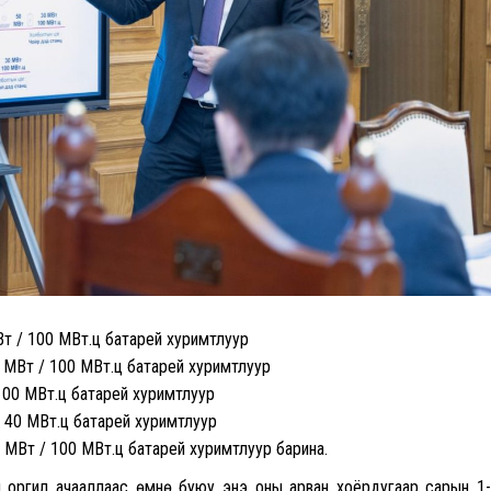
Вт / 100 МВт.ц батарей хуримтлуур
0 МВт / 100 МВт.ц батарей хуримтлуур
100 МВт.ц батарей хуримтлуур
/ 40 МВт.ц батарей хуримтлуур
 МВт / 100 МВт.ц батарей хуримтлуур барина.
ийн оргил ачааллаас өмнө буюу энэ оны арван хоёрдугаар сарын 1