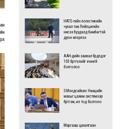
НАТО-гийн логистикийн
аан
чухал төв Лейпцигийн
ийн
нисэх буудалд бөмбөгтэй
дрон илэрлээ
эрх
ААН-үүдийн заавал бүрдүүлдэг
103 бүртгэлийг хүчингүй
болголоо
З.Мэндсайхан: Нөөцийн
махыг цахим системээр
бүртгэж, ил тод болгоно
Маргааш цахилгаан