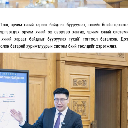
үлш, эрчим хүчний хараат байдлыг бууруулах, төвийн бүсийн цахилг
гээгдэх эрчим хүчний эх үүсвэрээр хангах, эрчим хүчний систем
хүчний хараат байдлыг бууруулах тухай” тогтоол баталсан. Дэ
лон батарей хуримтлуурын систем бүхий төслүүдийг хэрэгжүүлнэ.