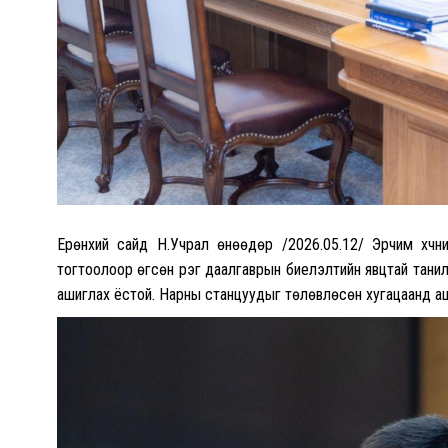
Ерөнхий сайд Н.Учрал өнөөдөр /2026.05.12/ Эрчим хүчн
тогтоолоор өгсөн үүрэг даалгаврын биелэлтийн явцтай тан
ашиглах ёстой. Нарны станцуудыг төлөвлөсөн хугацаанд а