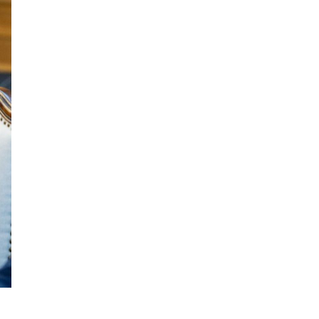
Давхардсан
зохицуулалтыг бууруулах
хүрээнд 83 дүрэм, журмыг
цуцалжээ
Өчигдөр 102 тусгай
дугаарт 2321 дуудлага,
мэдээлэл бүртгэгджээ
Монголын шигшээ баг
Японд хамтарсан
бэлтгэлд оролцоно
ЦААШ УНШИХ