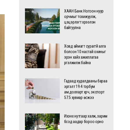
ХААН Банк Ногоон нуур
орчмыг тохижуулж,
цэцэрлэгт хүрээлэн
байгуулна
Ховд аймагт сураггүй алга
болсон 10 настай охиныг
эрэн хайх ажиллагаа
үргэлжилж байна
Гадаад худалдааны бараа
эргэлт 19.4 тэрбум
ам.долларт хүрч, экспорт
57.5 хувиар өсжээ
Ихэнх нутгаар халж, зарим
бүсэд аадар бороо орно