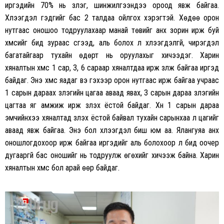
иргэдийн 70% нь үзлэг, шинжилгээндээ ороод явж байгаа.
Хүлээгдэл гэдгийг бас 2 талдаа ойлгох хэрэгтэй. Хөдөө орон
нутгаас оношоо тодруулахаар манай төвийг анх зорин ирж буй
хүмүүсийг бид зураас үүсгээд, аль болох л хүлээгдэлгүй, чирэгдэл
багатайгаар тухайн өдөрт нь оруулахыг хичээдэг. Харин
хяналтын хүмүүс 1 сар, 3, 6 сараар хяналтдаа ирж үзүүлж байгаа иргэд
байдаг. Энэ хүмүүс яадаг вэ гэхээр орон нутгаас ирж байгаа учраас
1 сарын дараах үзлэгийн цагаа аваад явах, 3 сарын дараа үзлэгийн
цагтаа яг амжиж ирж үзүүлэх ёстой байдаг. Хүн 1 сарын дараа
эмчийнхээ хяналтад үзүүлэх ёстой байвал тухайн сарынхаа л цагийг
аваад явж байгаа. Энэ бол хүлээгдэл биш юм аа. Ялангуяа анх
оношлогдохоор ирж байгаа иргэдийг аль болохоор л бид оочер
дугааргүй бас оношийг нь тодруулж өгөхийг хичээж байна. Харин
хяналтын хүмүүс бол арай өөр байдаг.