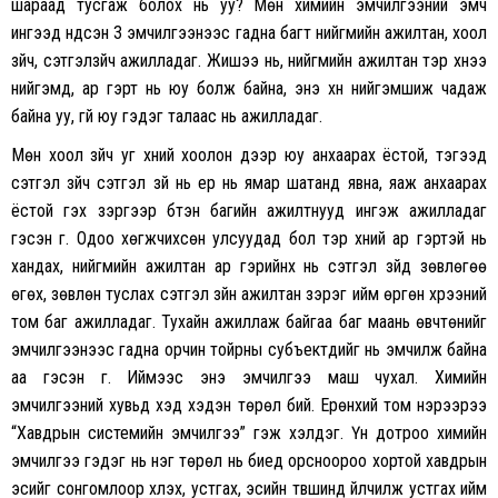
шараад тусгаж болох нь уу? Мөн химийн эмчилгээний эмч
ингээд үндсэн 3 эмчилгээнээс гадна багт нийгмийн ажилтан, хоол
зүйч, сэтгэлзүйч ажилладаг. Жишээ нь, нийгмийн ажилтан тэр хүнээ
нийгэмд, ар гэрт нь юу болж байна, энэ хүн нийгэмшиж чадаж
байна уу, үгүй юу гэдэг талаас нь ажилладаг.
Мөн хоол зүйч уг хүний хоолон дээр юу анхаарах ёстой, тэгээд
сэтгэл зүйч сэтгэл зүй нь ер нь ямар шатанд явна, яаж анхаарах
ёстой гэх зэргээр бүтэн багийн ажилтнууд ингэж ажилладаг
гэсэн үг. Одоо хөгжчихсөн улсуудад бол тэр хүний ар гэртэй нь
хандах, нийгмийн ажилтан ар гэрийнх нь сэтгэл зүйд зөвлөгөө
өгөх, зөвлөн туслах сэтгэл зүйн ажилтан зэрэг ийм өргөн хүрээний
том баг ажилладаг. Тухайн ажиллаж байгаа баг маань өвчтөнийг
эмчилгээнээс гадна орчин тойрны субъектүүдийг нь эмчилж байна
аа гэсэн үг. Иймээс энэ эмчилгээ маш чухал. Химийн
эмчилгээний хувьд хэд хэдэн төрөл бий. Ерөнхий том нэрээрээ
“Хавдрын системийн эмчилгээ” гэж хэлдэг. Үүн дотроо химийн
эмчилгээ гэдэг нь нэг төрөл нь биед орсноороо хортой хавдрын
эсийг сонгомлоор үхүүлэх, устгах, эсийн түвшинд үйлчилж устгах ийм