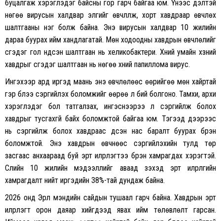
буцалгаж хэрэглэдэг байсны гор гарч байгаа юм. Үүнээс үүдэлтэй
нөгөө вирусын халдвар элгийг өвчлүүлж, хорт хавдраар өвчлөх
шалтгааны нэг болж байна. Энэ вирусын халдвар 10 жилийн
дараа буурах ийм хандлагатай. Мөн ходоодны хавдрын өвчлөлийг
үүсгэдэг гол үндсэн шалтгаан нь хеликобактери. Хүний умайн хүзүүний
хавдрыг үүсгэдэг шалтгаан нь нөгөө хүний папиллома вирус.
Ингэхээр ард иргэд маань энэ өвчлөлөөс өөрийгөө мөн хайртай
гэр бүлээ сэргийлэх боломжийг өөрөө л бий болгоно. Тамхи, архи
хэрэглэдэг бол татгалзах, ингэснээрээ л сэргийлж болох
хавдрыг тусгахгүй байх боломжтой байгаа юм. Тэгээд дээрээс
нь сэргийлж болох хавдраас үүдсэн нас баралт буурах бүрэн
боломжтой. Энэ хавдрын өвчнөөс сэргийлэхийн тулд төр
засгаас анхаараад буй эрт илрүүлэгтээ бүрэн хамрагдах хэрэгтэй.
Сүүлийн 10 жилийн мэдээллийг аваад үзэхэд эрт илрүүлгийн
хамрагдалт нийт иргэдийн 38%-тай дундаж байна.
2026 онд Эрүүл мэндийн сайдын тушаал гарч байна. Хавдрын эрт
илрүүлэгт орон даяар хийгдээд явах ийм төлөвлөлт гарсан.