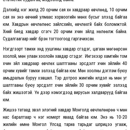
Дэлхийд нэг жилд 20 орчим сая хүн хавдраар өвчлөөд, 10 орчим
сая хүн энэ өвчний улмаас хорвоогийн мөнх бусыг үзүүлээд байгаа
юм. Хавдрын өвчлөлөөс зайлсхийх, өвчлөхгүй байх боломжтой.
Хүний биед хавдар үүсгэгч 20 орчим хүчин зүйлүүд нөлөөлж байна.
Судалгаагаар үүнийг бүрэн тогтоогоод гаргачихсан.
Нэгдүгээрт тамхи хүнд уушгины хавдар үүсгэдэг, цагаан мөгөөрсөн
хоолой, мөн улаан хоолойн хавдар үүсгэдэг. Ингэхээр хамгийн том
хүчин зүйл хавдраар өвчлөх шалтгааны эрсдэлт хүчин зүйлийн 40
орчим хувийг тамхи эзлээд байгаа юм. Мөн хоолны дэглэм буюу
амьдралын буруу хэвшил. Тэр дотроо жингийн илүүдэл нь мөн уг
шалтгааны буюу эрсдэлт хүчин зүйлийн 30 орчим хувийг эзлээд
байх жишээтэй. Үүн дээр нэмэгдээд вирусын халдварууд байгаа
юм.
Жишээ татаад үзвэл элэгний хавдар Монголд өвчлөлөөрөө ч мөн
нас баралтаар ч нэг номерт яваад байгаа юм. Энэ нь 10-20
жилийн өмнө Монгол Улсад тариа тарьдаг шприцээ угааж,