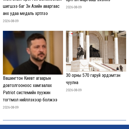
шигшээ баг Зүүн Азийн аваргаас
2026-08-09
анх удаа медаль хүртлээ
2026-08-09
30 орны 570 гаруй эрдэмтэн
Вашингтон Киевт агаарын
чуулна
довтолгооноос хамгаалах
2026-08-09
Patriot системийн пуужин
тогтмол нийлүүлэхээр болжээ
2026-08-09