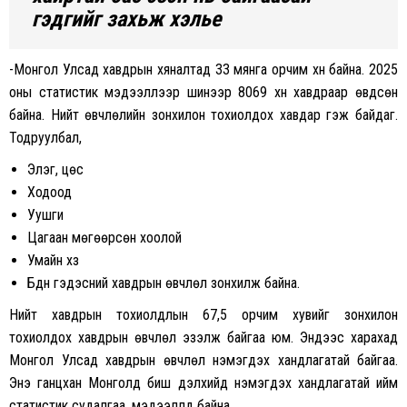
гэдгийг захьж хэлье
-Монгол Улсад хавдрын хяналтад 33 мянга орчим хүн байна. 2025
оны статистик мэдээллээр шинээр 8069 хүн хавдраар өвдсөн
байна. Нийт өвчлөлийн зонхилон тохиолдох хавдар гэж байдаг.
Тодруулбал,
Элэг, цөс
Ходоод
Уушги
Цагаан мөгөөрсөн хоолой
Умайн хүзүү
Бүдүүн гэдэсний хавдрын өвчлөл зонхилж байна.
Нийт хавдрын тохиолдлын 67,5 орчим хувийг зонхилон
тохиолдох хавдрын өвчлөл эзэлж байгаа юм. Эндээс харахад
Монгол Улсад хавдрын өвчлөл нэмэгдэх хандлагатай байгаа.
Энэ ганцхан Монголд биш дэлхийд нэмэгдэх хандлагатай ийм
статистик судалгаа, мэдээллүүд байна.