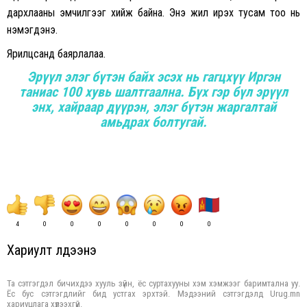
дархлааны эмчилгээг хийж байна. Энэ жил ирэх тусам тоо нь
нэмэгдэнэ.
Ярилцсанд баярлалаа.
Эрүүл элэг бүтэн байх эсэх нь гагцхүү Иргэн
таниас 100 хувь шалтгаална. Бүх гэр бүл эрүүл
энх, хайраар дүүрэн, элэг бүтэн жаргалтай
амьдрах болтугай.
4
0
0
0
0
0
0
0
Хариулт үлдээнэ үү
Та сэтгэгдэл бичихдээ хууль зүйн, ёс суртахууны хэм хэмжээг баримтална уу.
Ёс бус сэтгэгдлийг бид устгах эрхтэй. Мэдээний сэтгэгдэлд Urug.mn
хариуцлага хүлээхгүй.