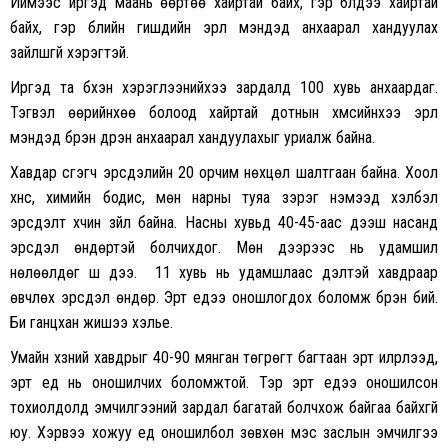
Иймээс иргэд маань өөртөө хайртай байх, гэр бүлдээ хайртай
байх, гэр бүлийн гишүүдийн эрүүл мэндэд анхаарал хандуулах
зайлшгүй хэрэгтэй.
Иргэд та бүхэн хэрэглээнийхээ зардалд 100 хувь анхаардаг.
Тэгвэл өөрийнхөө болоод хайртай дотнын хүмүүсийнхээ эрүүл
мэндэд бүрэн дүүрэн анхаарал хандуулахыг уриалж байна.
Хавдар үүсгэгч эрсдэлийн 20 орчим нөхцөл шалтгаан байна. Хоол
хүнс, химийн бодис, мөн нарны туяа зэрэг нэмээд хэлбэл
эрсдэлт хүчин зүйл байна. Насны хувьд 40-45-аас дээш насанд
эрсдэл өндөртэй болчихдог. Мөн дээрээс нь удамшил
нөлөөлдөг шүү дээ. 11 хувь нь удамшлаас үүдэлтэй хавдраар
өвчлөх эрсдэл өндөр. Эрт үедээ оношлогдох боломж бүрэн бий.
Би ганцхан жишээ хэлье.
Умайн хүзүүний хавдрыг 40-90 мянган төгрөгт багтаан эрт илрүүлээд,
эрт үед нь оношилчих боломжтой. Тэр эрт үедээ оношилсон
тохиолдолд эмчилгээний зардал багатай болчхож байгаа байхгүй
юу. Хэрвээ хожуу үед оношилбол зөвхөн мэс заслын эмчилгээ