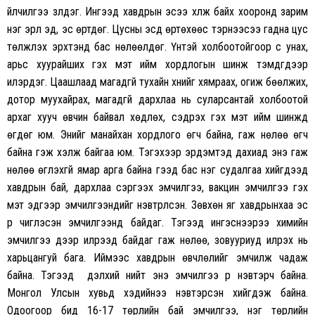
үйлчилгээ үзүүлдэг. Ингээд хавдрын эсээ үхүүлж байх хооронд зарим
нэг эрүүл эд, эс өртдөг. Цусны эсүүд өртөхөөс тэрнээсээ гадна цус
төлжүүлэх эрхтэнд бас нөлөөлдөг. Үүнтэй холбоотойгоор үс унах,
арьс хуурайших гэх мэт ийм хордлогын шинж тэмдгүүдээр
илэрдэг. Цаашлаад магадгүй тухайн хүнийг хямраах, огиж бөөлжих,
дотор муухайрах, магадгүй дархлаа нь суларсантай холбоотой
архаг хууч өвчин байвал хөдлөх, сэдрэх гэх мэт ийм шинжүүд
өгдөг юм. Энийг манайхан хордлого өгч байна, гаж нөлөө өгч
байна гэж хэлж байгаа юм. Тэгэхээр эрдэмтэд дахиад энэ гаж
нөлөө өгүүлэхгүй ямар арга байна гээд бас нэг судалгаа хийгдээд
хавдрын бай, дархлаа сэргээх эмчилгээ, вакцин эмчилгээ гэх
мэт эдгээр эмчилгээнүүдийг нэвтрүүлсэн. Зөвхөн яг хавдрынхаа эс
рүү чиглэсэн эмчилгээнүүд байдаг. Тэгээд ингэснээрээ химийн
эмчилгээ дээр илрээд байдаг гаж нөлөө, зовууриуд илрэх нь
харьцангуй бага. Иймээс хавдрын өвчлөлийг эмчилж чадаж
байна. Тэгээд дэлхий нийт энэ эмчилгээ рүү нэвтэрч байна.
Монгол Улсын хувьд хэдийнээ нэвтэрсэн хийгдэж байна.
Одоогоор бид 16-17 төрлийн бай эмчилгээ, нэг төрлийн