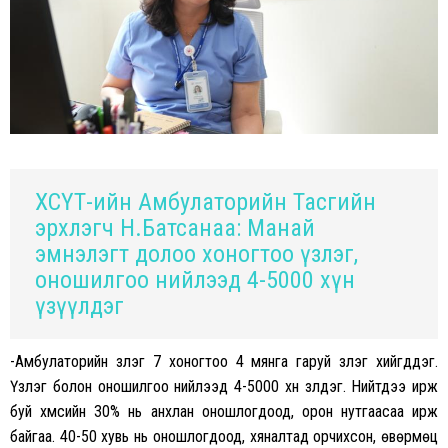
ХСҮТ-ийн Амбулаторийн Тасгийн
эрхлэгч Н.Батсанаа: Манай
эмнэлэгт долоо хоногтоо үзлэг,
оношилгоо нийлээд 4-5000 хүн
үзүүлдэг
-Амбулаторийн үзлэг 7 хоногтоо 4 мянга гаруй үзлэг хийгддэг.
Үзлэг болон оношилгоо нийлээд 4-5000 хүн үзүүлдэг. Нийтдээ ирж
буй хүмүүсийн 30% нь анхлан оношлогдоод, орон нутгаасаа ирж
байгаа. 40-50 хувь нь оношлогдоод, хяналтад орчихсон, өвөрмөц