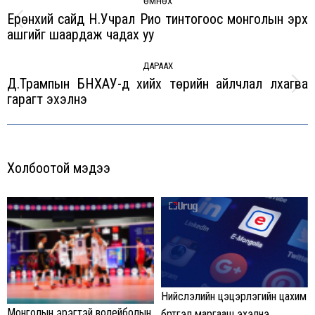
navigation
ӨМНӨХ
Ерөнхий сайд Н.Учрал Рио тинтогоос монголын эрх
Previous
ашгийг шаардаж чадах уу
post:
ДАРААХ
Д.Трампын БНХАУ-д хийх төрийн айлчлал лхагва
Next
гарагт эхэлнэ
post:
Холбоотой мэдээ
Нийслэлийн цэцэрлэгийн цахим
Монголын эрэгтэй волейболын
бүртгэл маргааш эхэлнэ