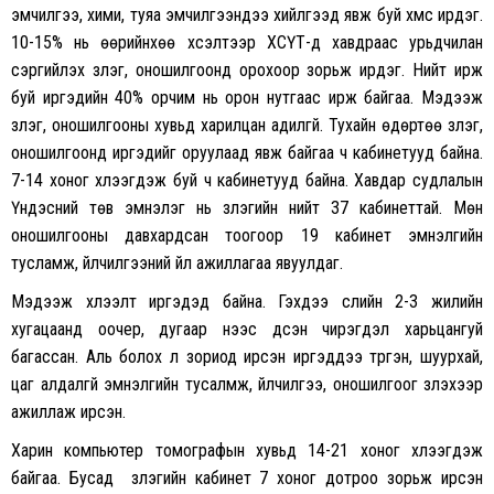
эмчилгээ, хими, туяа эмчилгээнүүдээ хийлгээд явж буй хүмүүс ирдэг.
10-15% нь өөрийнхөө хүсэлтээр ХСҮТ-д хавдраас урьдчилан
сэргийлэх үзлэг, оношилгоонд орохоор зорьж ирдэг. Нийт ирж
буй иргэдийн 40% орчим нь орон нутгаас ирж байгаа. Мэдээж
үзлэг, оношилгооны хувьд харилцан адилгүй. Тухайн өдөртөө үзлэг,
оношилгоонд иргэдийг оруулаад явж байгаа ч кабинетууд байна.
7-14 хоног хүлээгдэж буй ч кабинетууд байна. Хавдар судлалын
Үндэсний төв эмнэлэг нь үзлэгийн нийт 37 кабинеттай. Мөн
оношилгооны давхардсан тоогоор 19 кабинет эмнэлгийн
тусламж, үйлчилгээний үйл ажиллагаа явуулдаг.
Мэдээж хүлээлт иргэдэд байна. Гэхдээ сүүлийн 2-3 жилийн
хугацаанд оочер, дугаар үүнээс үүдсэн чирэгдэл харьцангуй
багассан. Аль болох л зориод ирсэн иргэддээ түргэн, шуурхай,
цаг алдалгүй эмнэлгийн тусалмж, үйлчилгээ, оношилгоог үзүүлэхээр
ажиллаж ирсэн.
Харин компьютер томографын хувьд 14-21 хоног хүлээгдэж
байгаа. Бусад үзлэгийн кабинет 7 хоног дотроо зорьж ирсэн