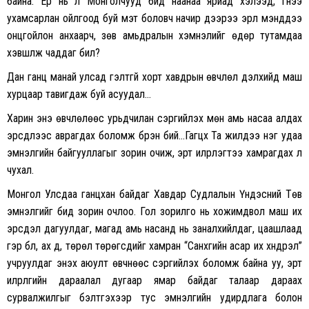
байна. Ер нь л Монголчууд бид наанаа яриад хэлээд, гүнээ
ухамсарлан ойлгоод буй мэт боловч начир дээрээ эрүүл мэнддээ
онцгойлон анхаарч, зөв амьдралын хэмнэлийг өдөр тутамдаа
хэвшүүлж чаддаг билүү?
Дан ганц манай улсад гэлтгүй хорт хавдрын өвчлөл дэлхийд маш
хурцаар тавигдаж буй асуудал…
Харин энэ өвчлөлөөс урьдчилан сэргийлэх мөн амь насаа алдах
эрсдлээс аврагдах боломж бүрэн бий…Гагцхүү Та жилдээ нэг удаа
эмнэлгийн байгууллагыг зорин очиж, эрт илрүүлэгтээ хамрагдах л
чухал.
Монгол Улсдаа ганцхан байдаг Хавдар Судлалын Үндэсний Төв
эмнэлгийг бид зорин очлоо. Гол зорилго нь хожимдвол маш их
эрсдэл дагуулдаг, магад амь насанд нь заналхийлдаг, цаашлаад
гэр бүл, ах дүү, төрөл төрөгсдийг хамран “Санхүүгийн асар их хүндрэл”
учруулдаг энэхүү аюулт өвчнөөс сэргийлэх боломж байна уу, эрт
илрүүлгийн дараалал дугаар ямар байдаг талаар дараах
сурвалжилгыг бэлтгэхээр тус эмнэлгийн удирдлага болон