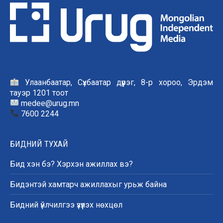
Улаанбаатар, Сүхбаатар дүүрэг, 8-р хороо, Эрдэм
тауэр 1201 тоот
medee@urug.mn
7600 2244
БИДНИЙ ТУХАЙ
Бид хэн бэ? Хэрхэн ажиллах вэ?
Бидэнтэй хамтарч ажиллахыг урьж байна
Бидний үйлчилгээ үзүүлэх нөхцөл