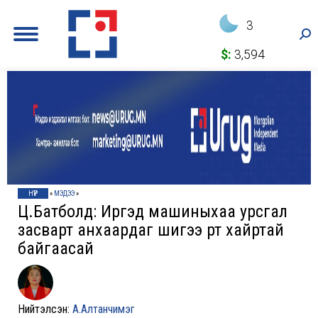
3
Sea
$:
3,594
НҮҮР
»
МЭДЭЭ
»
Ц.Батболд: Иргэд машиныхаа урсгал
засварт анхаардаг шигээ өөртөө хайртай
байгаасай
Нийтэлсэн:
А.Алтанчимэг