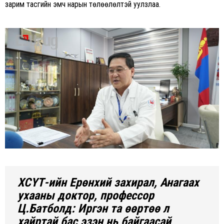
зарим тасгийн эмч нарын төлөөлөлтэй уулзлаа.
ХСҮТ-ийн Ерөнхий захирал, Анагаах
ухааны доктор, профессор
Ц.Батболд: Иргэн та өөртөө л
хайртай бас эзэн нь байгаасай