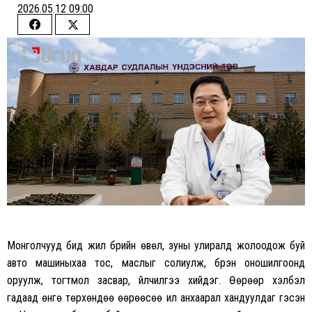
2026.05.12 09:00
Share
Share
on
on
Facebook
Twitter
Монголчууд бид жил бүрийн өвөл, зуны улиралд жолоодож буй
авто машиныхаа тос, маслыг солиулж, бүрэн оношилгоонд
оруулж, тогтмол засвар, үйлчилгээ хийдэг. Өөрөөр хэлбэл
гадаад өнгө төрхөндөө өөрөөсөө илүү анхаарал хандуулдаг гэсэн