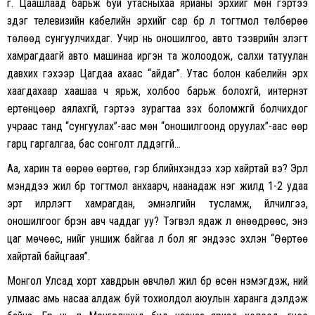
үг. Цаашлаад барьж буй утасныхаа ярианы эрхийг мөн гэртээ
үздэг телевизийн кабелийн эрхийг сар бүр л тогтмол төлбөрөө
төлөөд сунгуулчихдаг. Учир нь оношилгоо, авто тээврийн үзлэгт
хамрагдаагүй авто машинаа иргэн та жолоодож, салхи татуулан
давхих гэхээр Цагдаа ахаас “айдаг”. Утас болон кабелийн эрх
хаагдахаар хаашаа ч ярьж, холбоо барьж болохгүй, интернэт
ертөнцөөр аялахгүй, гэртээ зурагтаа үзэх боломжгүй болчихдог
учраас танд “сунгуулах”-аас мөн “оношилгоонд оруулах”-аас өөр
гарц гаргалгаа, бас сонголт үлддэггүй…
Аа, харин та өөрөө өөртөө, гэр бүлийнхэндээ хэр хайртай вэ? Эрүүл
мэнддээ жил бүр тогтмол анхаарч, наанадаж нэг жилд 1-2 удаа
эрт илрүүлэгт хамрагдан, эмнэлгийн тусламж, үйлчилгээ,
оношилгоог бүрэн авч чаддаг уу? Тэгвэл ядаж л өнөөдрөөс, энэ
цаг мөчөөс, үүнийг уншиж байгаа л бол яг эндээс эхлэн “Өөртөө
хайртай байцгаая”.
Монгол Улсад хорт хавдрын өвчлөл жил бүр өсөн нэмэгдэж, үүний
улмаас амь насаа алдаж буй тохиолдол аюулын харанга дэлдэж