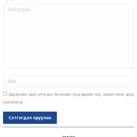
Comment
Name *
Дараагийн удаа сэтгэгдэл бичихийн тулд өөрийн нэр, имэйл хөтөч дээр
хадгална уу.
Сэтгэгдэл оруулах
Post