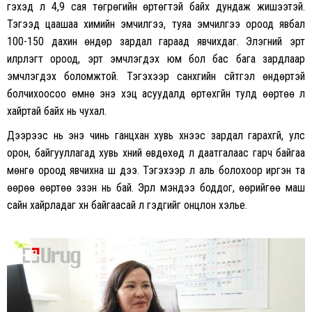
гэхэд л 4,9 сая төгрөгийн өртөгтэй байх дундаж жишээтэй.
Тэгээд цаашаа химийн эмчилгээ, туяа эмчилгээ ороод явбал
100-150 дахин өндөр зардал гараад явчихдаг. Элэгний эрт
илрүүлэгт ороод, эрт эмчлэгдэх юм бол бас бага зардлаар
эмчлэгдэх боломжтой. Тэгэхээр санхүүгийн сүйтгэл өндөртэй
болчихоосоо өмнө энэ хэцүү асуудалд өртөхгүйн тулд өөртөө л
хайртай байх нь чухал.
Дээрээс нь энэ чинь ганцхан хувь хүнээс зардал гарахгүй, улс
орон, байгууллагад хувь хүний өвдөхөд л даатгалаас гарч байгаа
мөнгө ороод явчихна шүү дээ. Тэгэхээр л аль болохоор иргэн та
өөрөө өөртөө эзэн нь бай. Эрүүл мэндээ боддог, өөрийгөө маш
сайн хайрладаг хүн байгаасай л гэдгийг онцлон хэлье.