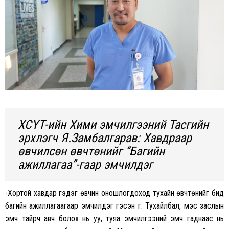
ХСҮТ-ийн Хими эмчилгээний Тасгийн
эрхлэгч Я.Замбалгарав: Хавдраар
өвчилсөн өвчтөнийг “Багийн
ажиллагаа”-гаар эмчилдэг
-Хортой хавдар гэдэг өвчин оношлогдоход тухайн өвчтөнийг бид
багийн ажиллагаагаар эмчилдэг гэсэн үг. Тухайлбал, мэс заслын
эмч тайрч авч болох нь уу, туяа эмчилгээний эмч гаднаас нь