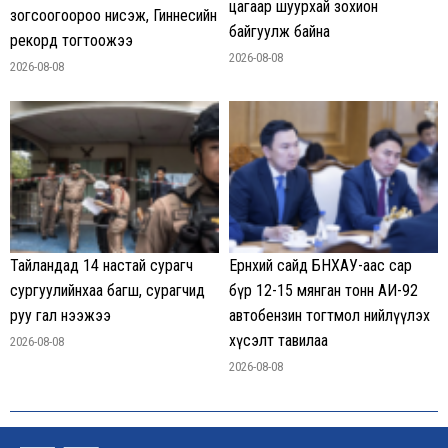
цагаар шуурхай зохион
зогсоогоороо нисэж, Гиннесийн
байгуулж байна
рекорд тогтоожээ
2026-08-08
2026-08-08
Тайландад 14 настай сурагч
Ерөнхий сайд БНХАУ-аас сар
сургуулийнхаа багш, сурагчид
бүр 12-15 мянган тонн АИ-92
руу гал нээжээ
автобензин тогтмол нийлүүлэх
хүсэлт тавилаа
2026-08-08
2026-08-08