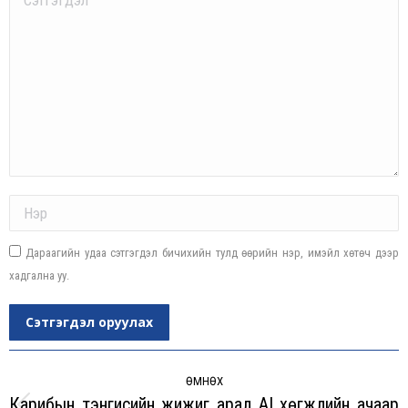
Name *
Дараагийн удаа сэтгэгдэл бичихийн тулд өөрийн нэр, имэйл хөтөч дээр
хадгална уу.
Сэтгэгдэл оруулах
Post
navigation
ӨМНӨХ
Карибын тэнгисийн жижиг арал AI хөгжлийн ачаар