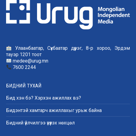
Улаанбаатар, Сүхбаатар дүүрэг, 8-р хороо, Эрдэм
тауэр 1201 тоот
medee@urug.mn
7600 2244
БИДНИЙ ТУХАЙ
Бид хэн бэ? Хэрхэн ажиллах вэ?
Бидэнтэй хамтарч ажиллахыг урьж байна
Бидний үйлчилгээ үзүүлэх нөхцөл