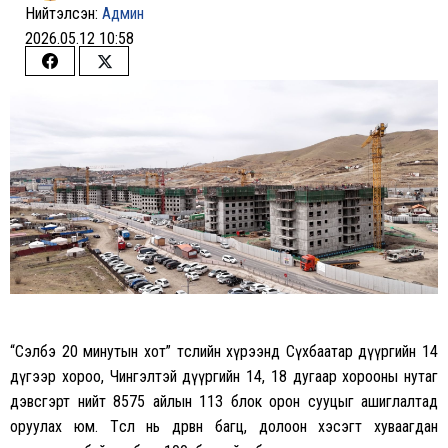
Нийтэлсэн:
Админ
2026.05.12 10:58
Share
Share
on
on
Facebook
Twitter
“Сэлбэ 20 минутын хот” төслийн хүрээнд Сүхбаатар дүүргийн 14
дүгээр хороо, Чингэлтэй дүүргийн 14, 18 дугаар хорооны нутаг
дэвсгэрт нийт 8575 айлын 113 блок орон сууцыг ашиглалтад
оруулах юм. Төсөл нь дөрвөн багц, долоон хэсэгт хуваагдан