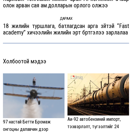
Previous
олон арван сая ам.долларын орлого олжээ
post:
ДАРААХ
18 жилийн туршлага, батлагдсан арга зүйтэй “Fast
Next
academy” хичээлийн жилийн эрт бүртгэлээ зарлалаа
post:
Холбоотой мэдээ
Аи-92 автобензиний импорт,
97 настай Бетти Бромаж
тээвэрлэлт, түгээлтийг 24
онгоцны далавчин дээр