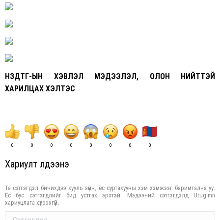
НЗДТГ-ЫН ХЭВЛЭЛ МЭДЭЭЛЭЛ, ОЛОН НИЙТТЭЙ
ХАРИЛЦАХ ХЭЛТЭС
0
0
0
0
0
0
0
0
Хариулт үлдээнэ үү
Та сэтгэгдэл бичихдээ хууль зүйн, ёс суртахууны хэм хэмжээг баримтална уу.
Ёс бус сэтгэгдлийг бид устгах эрхтэй. Мэдээний сэтгэгдэлд Urug.mn
хариуцлага хүлээхгүй.
Comment