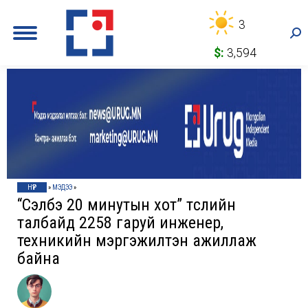
3
Sea
$:
3,594
НҮҮР
»
МЭДЭЭ
»
“Сэлбэ 20 минутын хот” төслийн
талбайд 2258 гаруй инженер,
техникийн мэргэжилтэн ажиллаж
байна