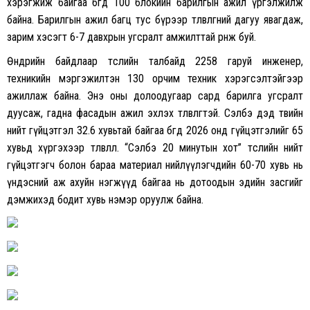
хэрэгжиж байгаа бөгөөд 100 блокийн барилгын ажил үргэлжилж
байна. Барилгын ажил багц тус бүрээр төлөвлөгөөний дагуу явагдаж,
зарим хэсэгт 6-7 давхрын угсралт амжилттай өрнөж буй.
Өнөөдрийн байдлаар төслийн талбайд 2258 гаруй инженер,
техникийн мэргэжилтэн 130 орчим техник хэрэгсэлтэйгээр
ажиллаж байна. Энэ оны долоодугаар сард барилга угсралт
дуусаж, гадна фасадын ажил эхлэх төлөвлөгөөтэй. Сэлбэ дэд төвийн
нийт гүйцэтгэл 32.6 хувьтай байгаа бөгөөд 2026 онд гүйцэтгэлийг 65
хувьд хүргэхээр төлөвлөлөө. “Сэлбэ 20 минутын хот” төслийн нийт
гүйцэтгэгч болон бараа материал нийлүүлэгчдийн 60-70 хувь нь
үндэсний аж ахуйн нэгжүүд байгаа нь дотоодын эдийн засгийг
дэмжихэд бодит хувь нэмэр оруулж байна.