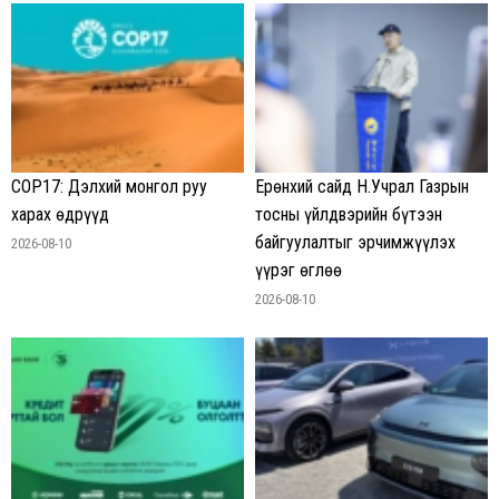
COP17: Дэлхий монгол руу
Ерөнхий сайд Н.Учрал Газрын
харах өдрүүд
тосны үйлдвэрийн бүтээн
байгуулалтыг эрчимжүүлэх
2026-08-10
үүрэг өглөө
2026-08-10