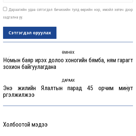
Дараагийн удаа сэтгэгдэл бичихийн тулд өөрийн нэр, имэйл хөтөч дээр
хадгална уу.
Сэтгэгдэл оруулах
Post
navigation
ӨМНӨХ
Номын баяр ирэх долоо хоногийн бямба, ням гарагт
Previous
зохион байгуулагдана
post:
ДАРААХ
Энэ жилийн Ялалтын парад 45 орчим минут
Next
үргэлжилжээ
post:
Холбоотой мэдээ