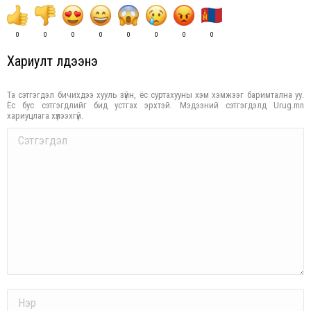
0
0
0
0
0
0
0
0
Хариулт үлдээнэ үү
Та сэтгэгдэл бичихдээ хууль зүйн, ёс суртахууны хэм хэмжээг баримтална уу.
Ёс бус сэтгэгдлийг бид устгах эрхтэй. Мэдээний сэтгэгдэлд Urug.mn
хариуцлага хүлээхгүй.
Comment
Name *