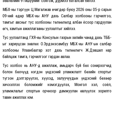
зөвлөлийн 9 гишүүнийг сонгож, дүрмээ баталсан билээ.
МҮБХ-ны тэргүүн Ц.Магалжав өчигдөр буюу 2026 оны 05-р сарын
09-ний өдөр МҮБХ-ны АНУ дахь Салбар холбооны гэрчилгээ,
тамгыг авсныг тус холбооны төлөөлөлд албан ёсоор гардуулан
өгч, хамтын ажиллагааны уулзалтыг хийлээ.
Тус уулзалтанд ГХЯ-ны Консулын газрын хилийн чанад дахь ТББ-
ыг хариуцсан зөвлөх О.Эрдэнэсамбуу МҮБХ-ны АНУ-ын салбар
холбооны Улаанбаатар хот дахь төлөөлөгч Ж.Дэвшил нар
байлцаж тамга, гэрчилгээг гардан авлаа.
Тус холбоо нь АНУ-д ажиллаж, амьдарч буй бөх сонирхогчид
болон бөхчүүд нэгдэн үндэсний уламжлалт бөхийн спортыг
түгээн дэлгэрүүлэх, хүүхэд, залуучуудын үндэсний бөхөөр
хичээллэх боломжийг нэмэгдүүлэх, Монгол хэл, соёл,
уламжлалыг спортын орчноор дамжуулан өвлүүлэх зорилго
тавин ажиллах юм.