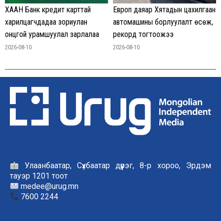
ХААН Банк кредит карттай
Европ даяар Хятадын цахилгаан
харилцагчдадаа зориулан
автомашины борлуулалт өсөж,
онцгой урамшуулал зарлалаа
рекорд тогтоожээ
2026-08-10
2026-08-10
Улаанбаатар, Сүхбаатар дүүрэг, 8-р хороо, Эрдэм
тауэр 1201 тоот
medee@urug.mn
7600 2244