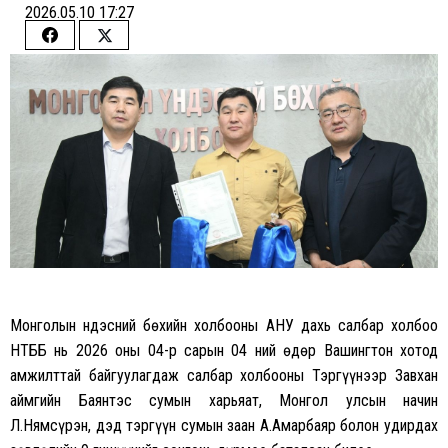
2026.05.10 17:27
Share
Share
on
on
Facebook
Twitter
Монголын Үндэсний бөхийн холбооны АНУ дахь салбар холбоо
НҮТББ нь 2026 оны 04-р сарын 04 ний өдөр Вашингтон хотод
амжилттай байгуулагдаж салбар холбооны Тэргүүнээр Завхан
аймгийн Баянтэс сумын харьяат, Монгол улсын начин
Л.Нямсүрэн, дэд тэргүүн сумын заан А.Амарбаяр болон удирдах