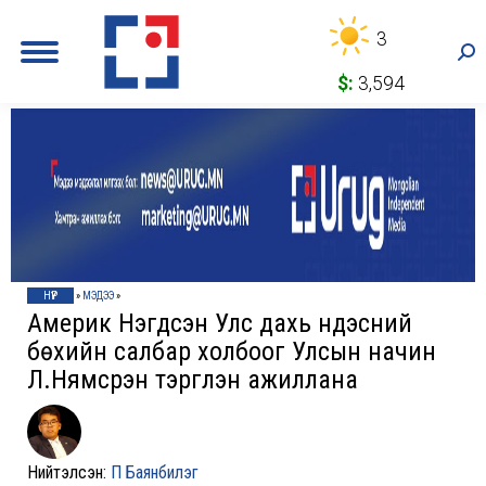
3
Sea
$:
3,594
НҮҮР
»
МЭДЭЭ
»
Америк Нэгдсэн Улс дахь үндэсний
бөхийн салбар холбоог Улсын начин
Л.Нямсүрэн тэргүүлэн ажиллана
Нийтэлсэн:
П Баянбилэг