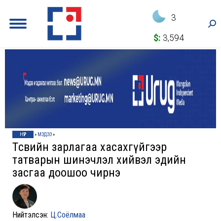
3
Sea
$:
3,594
НҮҮР
»
МЭДЭЭ
»
Төсвийн зарлагаа хасахгүйгээр
татварын шинэчлэл хийвэл эдийн
засгаа доошоо чирнэ
Нийтэлсэн:
Ц.Соёлмаа