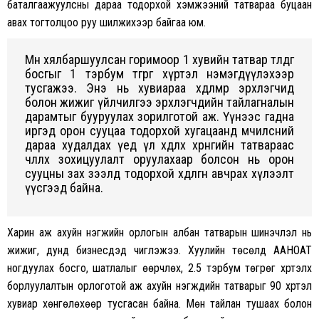
баталгаажуулсны дараа тодорхой хэмжээний татвараа буцаан
авах тогтолцоо руу шилжихээр байгаа юм.
Мөн хялбаршуулсан горимоор 1 хувийн татвар төлдөг
босгыг 1 тэрбум төгрөг хүртэл нэмэгдүүлэхээр
тусгажээ. Энэ нь хувиараа хөдөлмөр эрхлэгчид
болон жижиг үйлчилгээ эрхлэгчдийн тайлагналын
дарамтыг бууруулах зорилготой аж. Үүнээс гадна
иргэд орон сууцаа тодорхой хугацаанд өмчилсний
дараа худалдах үед үл хөдлөх хөрөнгийн татвараас
чөлөөлөх зохицуулалт оруулахаар болсон нь орон
сууцны зах зээлд тодорхой хөдөлгөөн авчрах хүлээлт
үүсгээд байна.
Харин аж ахуйн нэгжийн орлогын албан татварын шинэчлэл нь
жижиг, дунд бизнесүүдэд чиглэжээ. Хуулийн төсөлд ААНОАТ
ногдуулах босго, шатлалыг өөрчлөх, 2.5 тэрбум төгрөг хүртэлх
борлуулалтын орлоготой аж ахуйн нэгжүүдийн татварыг 90 хүртэл
хувиар хөнгөлөхөөр тусгасан байна. Мөн тайлан тушаах болон