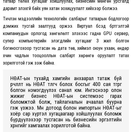
татвар төлөх хугацааг хойшлуулах, бизнесийн мөнгөн урсгалд
дарамт үзүүлэхгүй байх уян хатан зохицуулалт хийхээр болжээ.
Түүнчлэн мэдээллийн технологийн салбарыг татварын бодлогоор
дэмжих тусгай заалтууд оржээ. Виртуал бүсэд бүртгэлтэй
компаниудын орлогод хөнгөлөлт үзүүлэхээс гадна GPU сервер,
супер компьютерийн элэгдлийн хугацааг 3 жил болгон
богиносгохоор тусгасан нь дата төв, хиймэл оюун ухаан, өндөр
хүчин чадлын тооцооллын салбарт хөрөнгө оруулалт татах
зорилготой гэж үзэж байна.
НӨАТ-ын тухайд хамгийн анхаарал татаж буй
өөрчлөлт нь НӨАТ төлөгч болох босгыг 400 сая төгрөг
болгон нэмэгдүүлэх санал юм. Ингэснээр олон
жижиг бизнес НӨАТ-ын системээс гарах
боломжтой болж, тайлагналын ачаалал буурна
гэж үзжээ. Мөн дотоод болон импортын НӨАТ-ыг
хоёр сар хүртэл хугацаагаар хойшлуулах боломж
бүрдүүлэхээр тусгасан нь бизнесийн эргэлтийн
хөрөнгийг хамгаалах зорилготой байна.