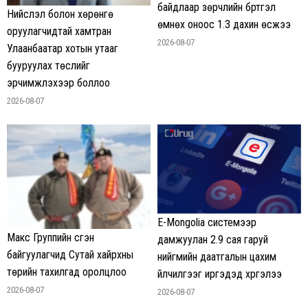
байдлаар зөрчлийн бүртгэл
Нийслэл болон хөрөнгө
өмнөх оноос 1.3 дахин өсжээ
оруулагчидтай хамтран
2026-08-07
Улаанбаатар хотын утааг
бууруулах төслийг
эрчимжүүлэхээр боллоо
2026-08-07
E-Mongolia системээр
Макс Группийн үүсгэн
дамжуулан 2.9 сая гаруй
байгуулагчид Сутай хайрхны
нийгмийн даатгалын цахим
төрийн тахилгад оролцлоо
үйлчилгээг иргэдэд хүргэлээ
2026-08-07
2026-08-07