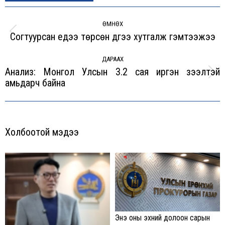
Post
navigation
ӨМНӨХ
Согтуурсан үедээ төрсөн дүүгээ хутгалж гэмтээжээ
Previous
post:
ДАРААХ
Анализ: Монгол Улсын 3.2 сая иргэн зээлтэй
Next
амьдарч байна
post:
Холбоотой мэдээ
Энэ оны эхний долоон сарын