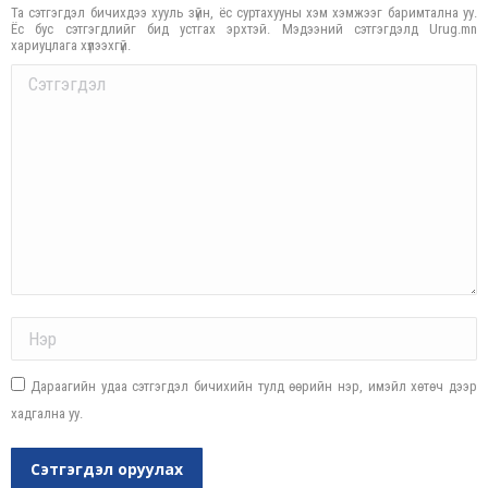
Та сэтгэгдэл бичихдээ хууль зүйн, ёс суртахууны хэм хэмжээг баримтална уу.
Ёс бус сэтгэгдлийг бид устгах эрхтэй. Мэдээний сэтгэгдэлд Urug.mn
хариуцлага хүлээхгүй.
Comment
Name *
Дараагийн удаа сэтгэгдэл бичихийн тулд өөрийн нэр, имэйл хөтөч дээр
хадгална уу.
Сэтгэгдэл оруулах