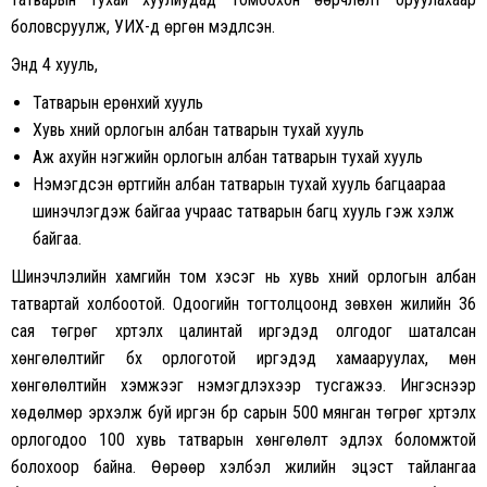
боловсруулж, УИХ-д өргөн мэдүүлсэн.
Энд 4 хууль,
Татварын ерөнхий хууль
Хувь хүний орлогын албан татварын тухай хууль
Аж ахуйн нэгжийн орлогын албан татварын тухай хууль
Нэмэгдсэн өртгийн албан татварын тухай хууль багцаараа
шинэчлэгдэж байгаа учраас татварын багц хууль гэж хэлж
байгаа.
Шинэчлэлийн хамгийн том хэсэг нь хувь хүний орлогын албан
татвартай холбоотой. Одоогийн тогтолцоонд зөвхөн жилийн 36
сая төгрөг хүртэлх цалинтай иргэдэд олгодог шаталсан
хөнгөлөлтийг бүх орлоготой иргэдэд хамааруулах, мөн
хөнгөлөлтийн хэмжээг нэмэгдүүлэхээр тусгажээ. Ингэснээр
хөдөлмөр эрхэлж буй иргэн бүр сарын 500 мянган төгрөг хүртэлх
орлогодоо 100 хувь татварын хөнгөлөлт эдлэх боломжтой
болохоор байна. Өөрөөр хэлбэл жилийн эцэст тайлангаа