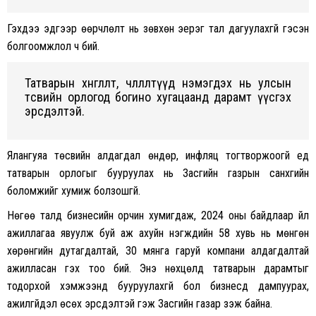
Гэхдээ эдгээр өөрчлөлт нь зөвхөн эерэг тал дагуулахгүй гэсэн
болгоомжлол ч бий.
Татварын хөнгөлөлт, чөлөөлөлтүүд нэмэгдэх нь улсын
төсвийн орлогод богино хугацаанд дарамт үүсгэх
эрсдэлтэй.
Ялангуяа төсвийн алдагдал өндөр, инфляц тогтворжоогүй үед
татварын орлогыг бууруулах нь Засгийн газрын санхүүгийн
боломжийг хумиж болзошгүй.
Нөгөө талд бизнесийн орчин хумигдаж, 2024 оны байдлаар үйл
ажиллагаа явуулж буй аж ахуйн нэгжүүдийн 58 хувь нь мөнгөн
хөрөнгийн дутагдалтай, 30 мянга гаруй компани алдагдалтай
ажилласан гэх тоо бий. Энэ нөхцөлд татварын дарамтыг
тодорхой хэмжээнд бууруулахгүй бол бизнесүүд дампуурах,
ажилгүйдэл өсөх эрсдэлтэй гэж Засгийн газар үзэж байна.