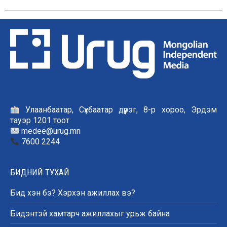
Улаанбаатар, Сүхбаатар дүүрэг, 8-р хороо, Эрдэм
тауэр 1201 тоот
medee@urug.mn
7600 2244
БИДНИЙ ТУХАЙ
Бид хэн бэ? Хэрхэн ажиллах вэ?
Бидэнтэй хамтарч ажиллахыг урьж байна