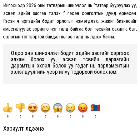
Ингэснээр 2026 оны татварын шинэчлэл нь “татвар бууруулах уу,
эсвэл эдийн засгаа тэлэх үү” гэсэн сонголтын дунд өрнөсөн.
Гэсэн ч иргэдийн бодит орлогыг нэмэгдүүлэх, жижиг бизнесийг
амьсгалуулах зорилго нэг талд байгаа бол төсвийн сахилга бат,
орлогын тогтвортой байдал нөгөө талд нь үлдэж байна.
Одоо энэ шинэчлэл бодит эдийн засгийг сэргээх
алхам болох уу, эсвэл төсвийн дараагийн
дарамтын эхлэл болох уу гэдэг нь парламентын
хэлэлцүүлгийн үеэр илүү тодорхой болох юм.
0
0
0
0
0
0
0
0
Хариулт үлдээнэ үү