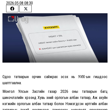
2026.05.08 08:30
Share
Share
on
on
Facebook
Twitter
Одоо татварын орчин сайжрах эсэх нь УИХ-ын гишүүдээс
шалтгаална.
Монгол Улсын Засгийн газар 2026 оны татварын багц
шинэчлэлийн хүрээнд Хувь хүний орлогын албан татвар, Аж ахуйн
нэгжийн орлогын албан татвар болон Нэмэгдсэн өртгийн албан
татварын тухай хуулиудад томоохон өөрчлөлт оруулахаар