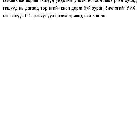
Б.Жавхлан нарын гишүүд ундааны улаан, ногоон лааз өргөвөл бусад
гишүүд нь дагаад тэр өнгийн кноп дарж буй зураг, бичлэгийг УИХ-
ын гишүүн О.Саранчулуун цахим орчинд нийтэлсэн.