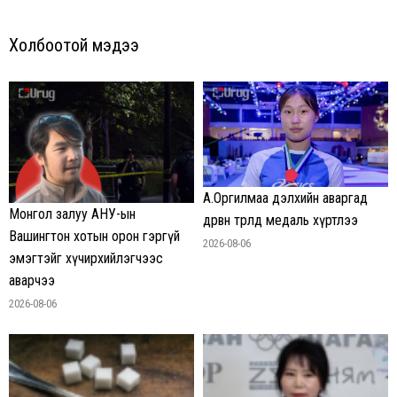
Холбоотой мэдээ
А.Оргилмаа дэлхийн аваргад
Монгол залуу АНУ-ын
дөрвөн төрөлд медаль хүртлээ
Вашингтон хотын орон гэргүй
2026-08-06
эмэгтэйг хүчирхийлэгчээс
аварчээ
2026-08-06