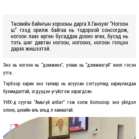
Төсвийн байнгын хорооны дарга Х.Ганхуяг “Ногоон
шүү” гээд орилж байгаа нь тодорхой сонсогдож,
ногоон лааз өргөн бусаддаа дохио өгөх, бусад нь
тоть шиг давтан ногоон, ногоонх, ногоон гэлцэн
дарах жишээтэй.
Энэ нь ногоон нь “дэмжинэ”, улаан нь “дэмжихгүй” кноп гэсэн
утга.
Тэрбээр харин энэ талаар нь асуусан сэтгүүлчид хариулахдаа
бухимдалтай, эгдүүцэн үгүйсгэж харагдсан.
УИХ-д суугаа “Амьгүй албат” гэж хэлж болохоор энэ үйлдэл
олонх, цөөнхийн аль альд л хамаатай.