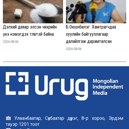
Дэлхий даяар элсэн чихрийн
Б.Оюунбилэг: Хамтрагчдаа
үнэ нэмэгдэх төлөвтэй байна
хуулийн байгууллагаар
далайлгаж дарамталсан
2026-08-06
2026-08-06
Улаанбаатар, Сүхбаатар дүүрэг, 8-р хороо, Эрдэм
тауэр 1201 тоот