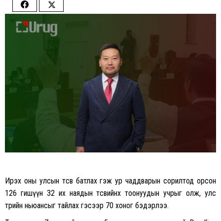
Share
Share
on
on
Facebook
Twitter
Ирэх оны улсын төсвөө батлах гэж ур чаддварын сорилтод орсон
126 гишүүн 32 их наядын төсвийнхөө тоонуудын учрыг олж, улс
төрийн ньюансыг тайлах гэсээр 70 хоног бэдэрлээ.