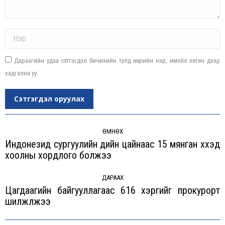
Name *
Дараагийн удаа сэтгэгдэл бичихийн тулд өөрийн нэр, имэйл хөтөч дээр
хадгална уу.
Сэтгэгдэл оруулах
Post
navigation
ӨМНӨХ
Индонезид сургуулийн үдийн цайнаас 15 мянган хүүхэд
Previous
хоолны хордлого болжээ
post:
ДАРААХ
Цагдаагийн байгууллагаас 616 хэргийг прокурорт
Next
шилжүүлжээ
post: