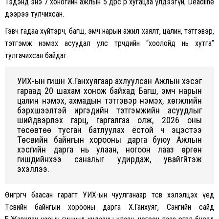
Тэдэнд энэ 7 хоногийн ажлын 5 өдрөөс өөр хугацаа үлдээгүй, Deadline
дээрээ тулчихсан.
Гэвч гадаа хүйтэрч, багш, эмч нарын ажил хаялт, цалин, тэтгэвэр,
тэтгэмж нэмэх асуудал улс төрчдийн “хоолойд нь хутга”
тулгачихсан байдаг.
УИХ-ын гишүүн Х.Ганхуягаар ахлуулсан Ажлын хэсэг
гараад 20 шахам хонож байхад Багш, эмч нарын
цалин нэмэх, ахмадын тэтгэвэр нэмэх, хөгжлийн
бэрхшээлтэй иргэдийн тэтгэмжийн асуудлыг
шийдвэрлэх гарц, гаргалгаа олж, 2026 оны
төсөвтөө тусган батлуулах ёстой ч эцэстээ
Төсвийн байнгын хорооны дарга буюу Ажлын
хэсгийн дарга нь улаан, ногоон лааз өргөн
гишүүдийнхээ саналыг удирдаж, увайгүйтэж
эхэллээ.
Өнгөрөгч баасан гарагт УИХ-ын чуулганаар төсөв хэлэлцэх үед
Төсвийн байнгын хорооны дарга Х.Ганхуяг, Сангийн сайд