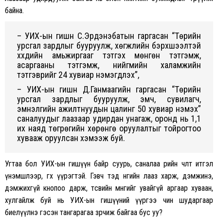
байна.
– УИХ-ын гишүүн С.Эрдэнэбатын гаргасан “Төрийн
урсгал зардлыг бууруулж, хөгжлийн бэрхшээлтэй
хүүхдийн амьжиргааг тэтгэх мөнгөн тэтгэмж,
асаргааны тэтгэмж, нийгмийн халамжийн
тэтгэврийг 24 хувиар нэмэгдүүлэх”,
– УИХ-ын гишүүн Д.Ганмаагийн гаргасан “Төрийн
урсгал зардлыг бууруулж, эмч, сувилагч,
эмнэлгийн ажилтнуудын цалинг 50 хувиар нэмэх”
саналуудыг лаазаар удирдан унагаж, оронд нь 1,1
их наяд төгрөгийн хөрөнгө оруулалтыг тойрогтоо
хувааж оруулсан хэмээж буй.
Угтаа бол УИХ-ын гишүүн байр суурь, саналаа өөрийн чөлөөт итгэл
үнэмшлээр, өгөх үүрэгтэй. Гэвч тэд өнгийн лааз харж, дэмжинэ,
дэмжихгүй кнопоо дарж, төсвийн мөнгийг увайгүй аргаар хуваан,
хулгайлж буй нь УИХ-ын гишүүний үүргээ чин шударгаар
биелүүлнэ гэсэн тангарагаа зөрчиж байгаа бус уу?