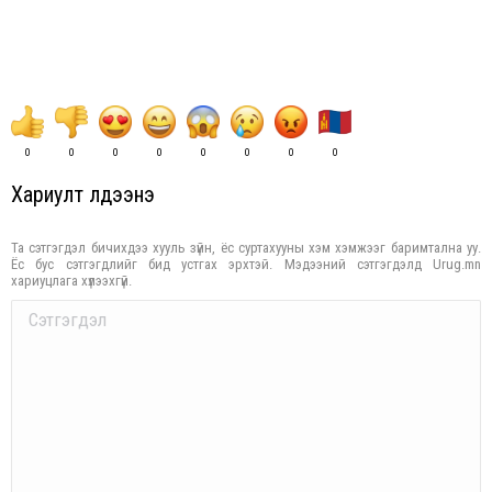
0
0
0
0
0
0
0
0
Хариулт үлдээнэ үү
Та сэтгэгдэл бичихдээ хууль зүйн, ёс суртахууны хэм хэмжээг баримтална уу.
Ёс бус сэтгэгдлийг бид устгах эрхтэй. Мэдээний сэтгэгдэлд Urug.mn
хариуцлага хүлээхгүй.
Comment