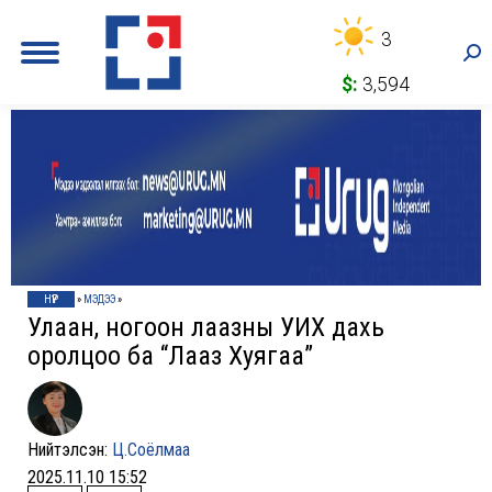
3
Sea
$:
3,594
НҮҮР
»
МЭДЭЭ
»
Улаан, ногоон лаазны УИХ дахь
оролцоо ба “Лааз Хуягаа”
Нийтэлсэн:
Ц.Соёлмаа
2025.11.10 15:52