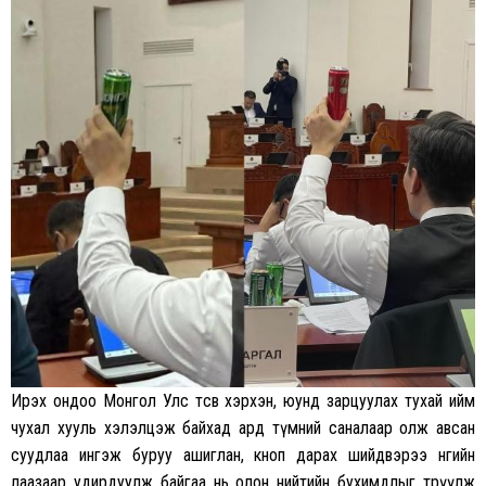
Ирэх ондоо Монгол Улс төсвөө хэрхэн, юунд зарцуулах тухай ийм
чухал хууль хэлэлцэж байхад ард түмний саналаар олж авсан
суудлаа ингэж буруу ашиглан, кноп дарах шийдвэрээ өнгийн
лаазаар удирдуулж байгаа нь олон нийтийн бухимдлыг төрүүлж