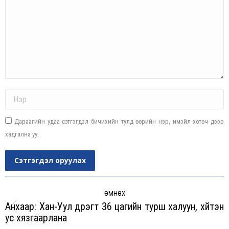
Name *
Дараагийн удаа сэтгэгдэл бичихийн тулд өөрийн нэр, имэйл хөтөч дээр
хадгална уу.
Сэтгэгдэл оруулах
Post
navigation
ӨМНӨХ
Анхаар: Хан-Уул дүүрэгт 36 цагийн турш халуун, хүйтэн
Previous
ус хязгаарлана
post: