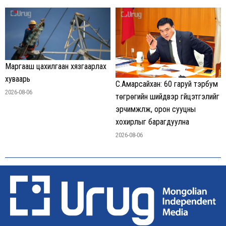
Маргааш цахилгаан хязгаарлах
хуваарь
С.Амарсайхан: 60 гаруй тэрбум
2026-08-06
төгрөгийн шийдвэр гүйцэтгэлийг
эрчимжүүлж, орон сууцны
хохирлыг барагдуулна
2026-08-06