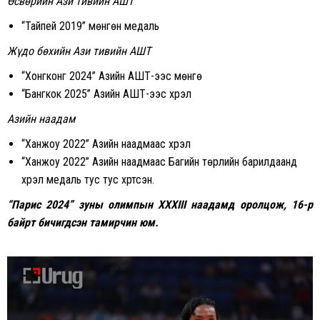
Өсвөрийн Ази тивийн АШТ
“Тайпей 2019” мөнгөн медаль
Жүдо бөхийн Ази тивийн АШТ
“Хонгконг 2024” Азийн АШТ-ээс мөнгө
“Бангкок 2025” Азийн АШТ-ээс хүрэл
Азийн наадам
“Ханжоу 2022” Азийн наадмаас хүрэл
“Ханжоу 2022” Азийн наадмаас Багийн төрлийн барилдаанд
хүрэл медаль тус тус хүртсэн.
“Парис 2024” зуны олимпын XXXIII наадамд оролцож, 16-р
байрт бичигдсэн тамирчин юм.