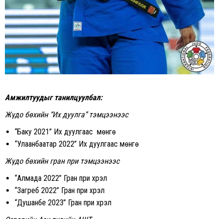
Амжилтуудыг танилцуулбал:
Жүдо бөхийн “Их дуулга” тэмцээнээс
“Баку 2021” Их дуулгаас мөнгө
“Улаанбаатар 2022” Их дуулгаас мөнгө
Жүдо бөхийн гран при тэмцээнээс
“Алмада 2022” Гран при хүрэл
“Загреб 2022” Гран при хүрэл
“Душанбе 2023” Гран при хүрэл