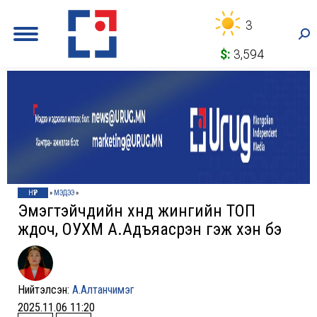
3
Sea
$:
3,594
НҮҮР
»
МЭДЭЭ
»
Эмэгтэйчүүдийн хүнд жингийн ТОП
жүдоч, ОУХМ А.Адъяасүрэн гэж хэн бэ
Нийтэлсэн:
А.Алтанчимэг
2025.11.06 11:20