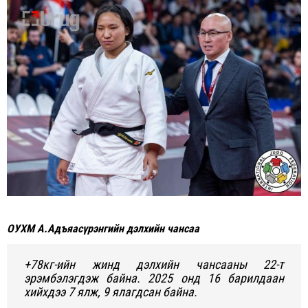
ОУХМ А.Адъяасүрэнгийн дэлхийн чансаа
+78кг-ийн жинд дэлхийн чансааны 22-т
эрэмбэлэгдэж байна. 2025 онд 16 барилдаан
хийхдээ 7 ялж, 9 ялагдсан байна.