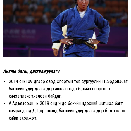
Анхны багш, дасгалжуулагч
2014 оны 09 дүгээр сард Спортын төв сургуулийн Г.Эрдэнэбат
багшийн удирдлага дор анхлан жүдо бөхийн спортоор
хичээллэж эхэлсэн байдаг.
А.Адъяасүрэн нь 2019 онд жүдо бөхийн үндэсний шигшээ багт
хамрагдаад Д.Цэрэнханд багшийн удирдлага дор бэлтгэлээ
хийж эхэлжээ.