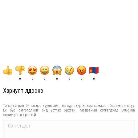
1
0
0
0
0
0
0
0
Хариулт үлдээнэ үү
Та сэтгэгдэл бичихдээ хууль зүйн, ёс суртахууны хэм хэмжээг баримтална уу.
Ёс бус сэтгэгдлийг бид устгах эрхтэй. Мэдээний сэтгэгдэлд Urug.mn
хариуцлага хүлээхгүй.
Comment