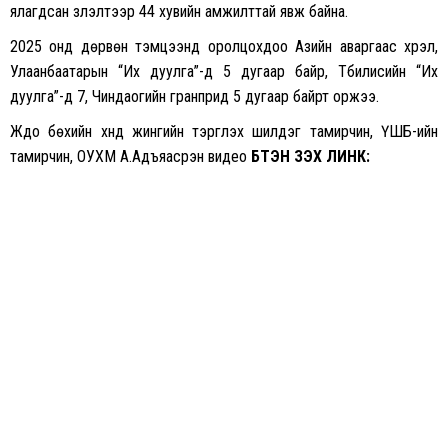
ялагдсан үзүүлэлтээр 44 хувийн амжилттай явж байна.
2025 онд дөрвөн тэмцээнд оролцохдоо Азийн аваргаас хүрэл,
Улаанбаатарын “Их дуулга”-д 5 дугаар байр, Тбилисийн “Их
дуулга”-д 7, Чиндаогийн гранприд 5 дугаар байрт оржээ.
Жүдо бөхийн хүнд жингийн тэргүүлэх шилдэг тамирчин, ҮШБ-ийн
тамирчин, ОУХМ А.Адъяасүрэн видео
БҮТЭН ҮЗЭХ ЛИНК: