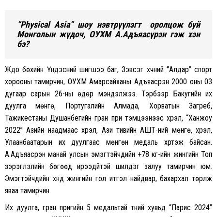
“Physical Asia” шоу нэвтрүүлэгт оролцож буй
Монголын жүдоч, ОУХМ А.Адъяасүрэн гэж хэн
бэ?
Жүдо бөхийн Үндэсний шигшээ баг, Зэвсэг хүчний “Алдар” спорт
хорооны тамирчин, ОУХМ Амарсайханы Адъяасүрэн 2000 оны 03
дугаар сарын 26-ны өдөр мэндэлжээ. Тэрбээр Бакугийн их
дуулга мөнгө, Португалийн Алмада, Хорватын Загреб,
Тажикестаны Душанбегийн гран при тэмцээнээс хүрэл, “Ханжоу
2022” Азийн наадмаас хүрэл, Ази тивийн АШТ-ний мөнгө, хүрэл,
Улаанбаатарын их дуулгаас мөнгөн медаль хүртэж байсан.
А.Адъяасүрэн манай улсын эмэгтэйчүүдийн +78 кг-ийн жингийн Топ
зэрэглэлийн бөгөөд ирээдүйтэй шилдэг залуу тамирчин юм.
Эмэгтэйчүүдийн хүнд жингийн гол итгэл найдвар, бахархал төрүүлж
яваа тамирчин.
Их дуулга, гран пригийн 5 медальтай түүний хувьд “Парис 2024”