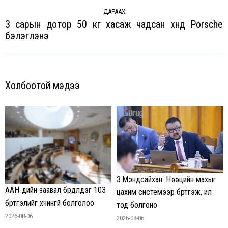
ДАРААХ
3 сарын дотор 50 кг хасаж чадсан хүнд Porsche
Next
бэлэглэнэ
post:
Холбоотой мэдээ
З.Мэндсайхан: Нөөцийн махыг
ААН-үүдийн заавал бүрдүүлдэг 103
цахим системээр бүртгэж, ил
бүртгэлийг хүчингүй болголоо
тод болгоно
2026-08-06
2026-08-06