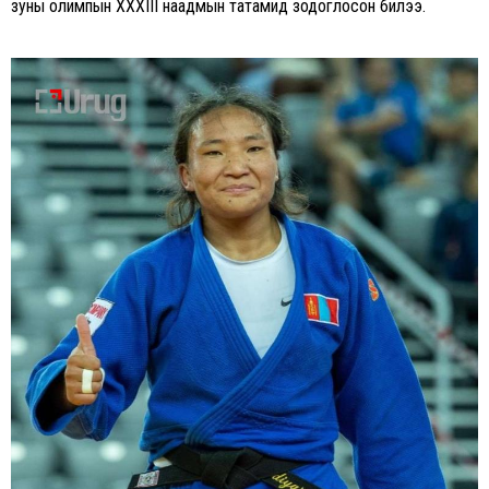
зуны олимпын XXXIII наадмын татамид зодоглосон билээ.