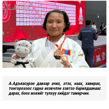
А.Адъяасүрэн давхар ачих, этэх, наах, хавирах,
тонгорохоос гадна ихэвчлэн хэвтээ барилдаанаас
дарах, боох мэхийг түлхүү хийдэг тамирчин.