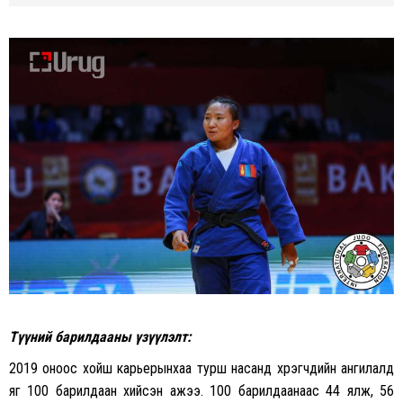
Түүний барилдааны үзүүлэлт:
2019 оноос хойш карьерынхаа турш насанд хүрэгчдийн ангилалд
яг 100 барилдаан хийсэн ажээ. 100 барилдаанаас 44 ялж, 56