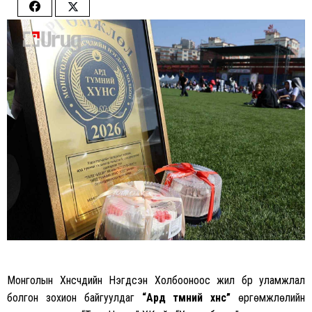
Share
Share
on
on
Facebook
Twitter
Монголын Хүнсчдийн Нэгдсэн Холбооноос жил бүр уламжлал
болгон зохион байгуулдаг
“Ард түмний хүнс”
өргөмжлөлийн