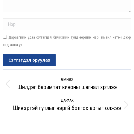
Name *
Дараагийн удаа сэтгэгдэл бичихийн тулд өөрийн нэр, имэйл хөтөч дээр
хадгална уу.
Сэтгэгдэл оруулах
Post
navigation
ӨМНӨХ
Шилдэг баримтат киноны шагнал хүртлээ
Previous
post:
ДАРААХ
Шивэртэй гутлыг үнэргүй болгох аргыг олжээ
Next
post: