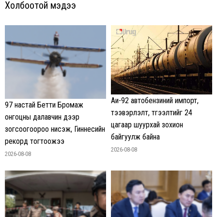
Холбоотой мэдээ
Аи-92 автобензиний импорт,
97 настай Бетти Бромаж
тээвэрлэлт, түгээлтийг 24
онгоцны далавчин дээр
цагаар шуурхай зохион
зогсоогоороо нисэж, Гиннесийн
байгуулж байна
рекорд тогтоожээ
2026-08-08
2026-08-08