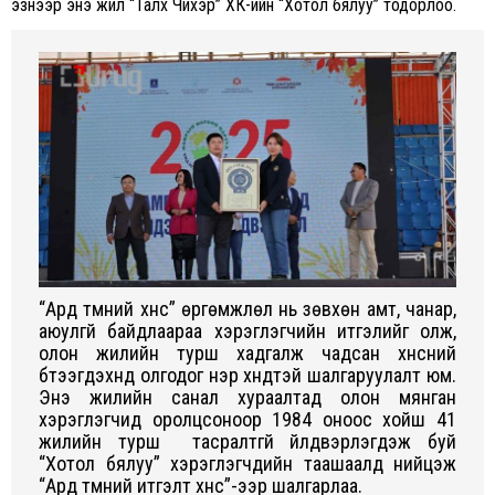
эзнээр энэ жил “Талх Чихэр” ХК-ийн “Хотол бялуу” тодорлоо.
“Ард түмний хүнс” өргөмжлөл нь зөвхөн амт, чанар,
аюулгүй байдлаараа хэрэглэгчийн итгэлийг олж,
олон жилийн турш хадгалж чадсан хүнсний
бүтээгдэхүүнд олгодог нэр хүндтэй шалгаруулалт юм.
Энэ жилийн санал хураалтад олон мянган
хэрэглэгчид оролцсоноор 1984 оноос хойш 41
жилийн турш тасралтгүй үйлдвэрлэгдэж буй
“Хотол бялуу” хэрэглэгчдийн таашаалд нийцэж
“Ард түмний итгэлт хүнс”-ээр шалгарлаа.