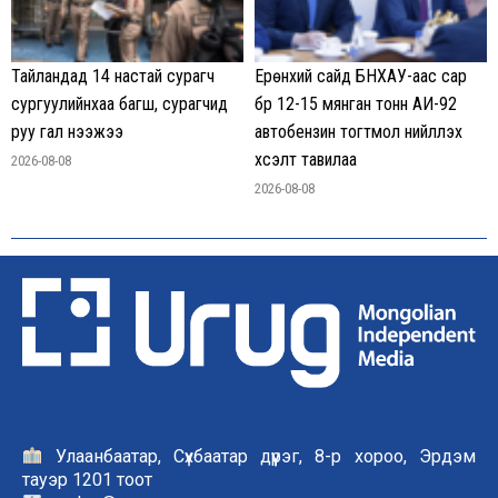
Тайландад 14 настай сурагч
Ерөнхий сайд БНХАУ-аас сар
сургуулийнхаа багш, сурагчид
бүр 12-15 мянган тонн АИ-92
руу гал нээжээ
автобензин тогтмол нийлүүлэх
хүсэлт тавилаа
2026-08-08
2026-08-08
Улаанбаатар, Сүхбаатар дүүрэг, 8-р хороо, Эрдэм
тауэр 1201 тоот