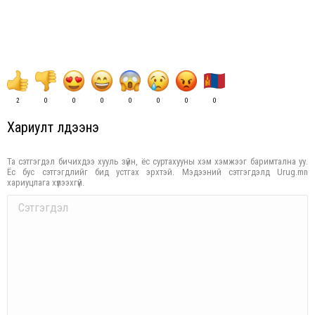
2
0
0
0
0
0
0
0
Хариулт үлдээнэ үү
Та сэтгэгдэл бичихдээ хууль зүйн, ёс суртахууны хэм хэмжээг баримтална уу.
Ёс бус сэтгэгдлийг бид устгах эрхтэй. Мэдээний сэтгэгдэлд Urug.mn
хариуцлага хүлээхгүй.
Comment