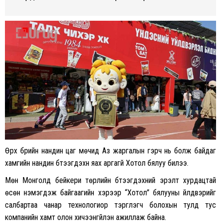
Өрх бүрийн нандин цаг мөчид Аз жаргалын гэрч нь болж байдаг
хамгийн нандин бүтээгдэхүүн яах аргагүй Хотол бялуу билээ.
Мөн Монголд бейкери төрлийн бүтээгдэхүүний эрэлт хурдацтай
өсөн нэмэгдэж байгаагийн хэрээр “Хотол” бялууны үйлдвэрийг
салбартаа чанар технологиор тэргүүлэгч болохын тулд тус
компанийн хамт олон хичээнгүйлэн ажиллаж байна.