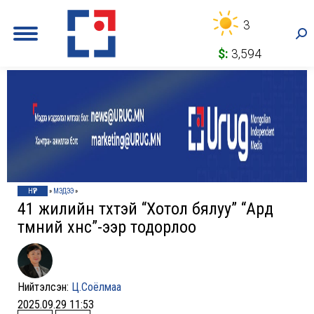
3
Sea
$:
3,594
НҮҮР
»
МЭДЭЭ
»
41 жилийн түүхтэй “Хотол бялуу” “Ард
түмний хүнс”-ээр тодорлоо
Нийтэлсэн:
Ц.Соёлмаа
2025.09.29 11:53