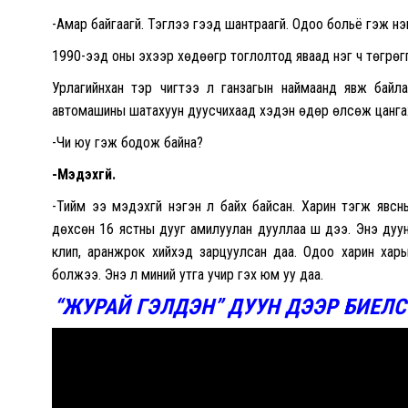
-Амар байгаагүй. Тэглээ гээд шантраагүй. Одоо больё гэж нэ
1990-ээд оны эхээр хөдөөгүүр тоглолтод яваад нэг ч төгрөггүй 
Урлагийнхан тэр чигтээ л ганзагын наймаанд явж байлаа
автомашины шатахуун дуусчихаад хэдэн өдөр өлсөж цангаж 
-Чи юу гэж бодож байна?
-Мэдэхгүй.
-Тийм ээ мэдэхгүй нэгэн л байх байсан. Харин тэгж явс
дөхсөн 16 ястны дууг амилуулан дууллаа шүү дээ. Энэ ду
клип,
аранжрок
хийхэд зарцуулсан даа. Одоо харин харь
болжээ. Энэ л миний утга учир гэх юм уу даа.
“
ЖУРАЙ
ГЭЛДЭН” ДУУН ДЭЭР БИЕЛС