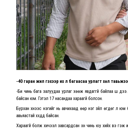
-40 гаран жил гэхээр их л багаасаа урлагт хөл тавьжээ
-Би чинь бага залуудаа урлаг хөөж явдаггүй байлаа шүү дэ
байсан юм. Гэтэл 17 насандаа хараагүй болсон.
Бурхан хүнээс нэгийг нь авчихаад өөр нэг зүйл өгдөг л юм 
авьяастай хүүхдүүд байсан.
Хараагүй болж хичээл завсардсан хүн чинь юу хийх вэ гэж 