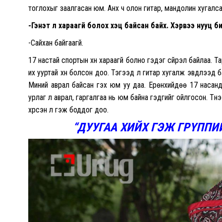
тоглохыг заалгасан юм. Анх ч олон гитар, мандолин хугалса
-Гэнэт л хараагүй болох хэцүү байсан байх. Хэрвээ нууц
-Сайхан байгаагүй.
17 настай спортын хүн хараагүй болно гэдэг сүйрэл байлаа. 
их ууртай хүн болсон доо. Тэгээд л гитар хугалж эвдлээд б
Миний аврал байсан гэх юм уу даа. Ерөнхийдөө 17 насанд
урлаг л аврал, гаргалгаа нь юм байна гэдгийг ойлгосон. Түү
хүрсэн л гэж боддог доо.
“ДУУГАА ХИЙХ ГЭЖ
ГРҮППИ