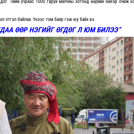
дог. Тийм учраас 1000 гаруй малчны хотонд өөрийн биеэр очиж үнэ
 зүтгэл байлаа. Үүнээс том баяр гэж юу байх вэ.
ДАА ӨӨР НЭГИЙГ ӨГДӨГ Л ЮМ БИЛЭЭ”