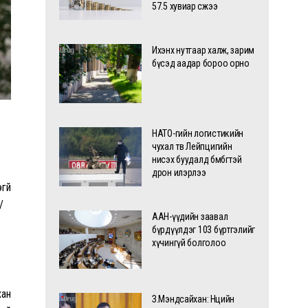
57.5 хувиар өсжээ
Ихэнх нутгаар халж, зарим
бүсэд аадар бороо орно
НАТО-гийн логистикийн
чухал төв Лейпцигийн
нисэх буудалд бөмбөгтэй
дрон илэрлээ
гүй
/
ААН-үүдийн заавал
бүрдүүлдэг 103 бүртгэлийг
хүчингүй болголоо
хан
З.Мэндсайхан: Нөөцийн