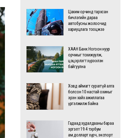
Цахим орчинд тархсан
бичлэгийн дараа
автобусны жолоочид
хариуцлага тооцжээ
ХААН Банк Ногоон нуур
орчмыг тохижуулж,
цэцэрлэгт хүрээлэн
байгуулна
Ховд аймагт сураггүй алга
болсон 10 настай охиныг
эрэн хайх ажиллагаа
үргэлжилж байна
Гадаад худалдааны бараа
эргэлт 19.4 тэрбум
ам.долларт хүрч, экспорт