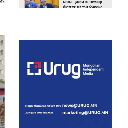
гүй
махыг цахим системээр
бүртгэж, ил тод болгоно
Маргааш цахилгаан
хязгаарлах хуваарь
С.Амарсайхан: 60 гаруй
тэрбум төгрөгийн шийдвэр
гүйцэтгэлийг эрчимжүүлж,
орон сууцны хохирлыг
барагдуулна
“Хотын дарга сонсож
байна” платформыг
наймдугаар сарын 14-нөөс
ажиллуулна