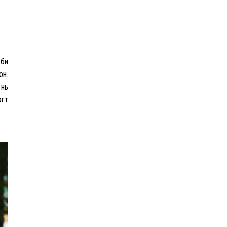
дарамталсан
Б.Дашпүрэв: Шатахууны
нийлүүлэлт хэвийн
үргэлжилж, нөөцийг
 би
нэмэгдүүлэхэд анхаарч
он.
байна
 нь
эгт
Д.Амарбаясгалан: Зах
зээлийн буруу бодлого
шатахууны хямралаар
илэрч байна
Голомт банк АНЭУ-ын
Mashreq банканд Дирхам
валютын данс нээлээ