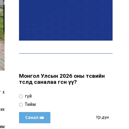
Монгол залуу АНУ-ын
Вашингтон хотын орон
гэргүй эмэгтэйг
хүчирхийлэгчээс аварчээ
А.Оргилмаа дэлхийн
аваргад дөрвөн төрөлд
медаль хүртлээ
Монгол Улсын 2026 оны төсвийн
төсөлд саналаа өгсөн үү?
Дэлхий даяар элсэн
чихрийн үнэ нэмэгдэх
хүү
төлөвтэй байна
Үгүй
Тийм
 их
Б.Оюунбилэг:
Үр дүн
Хамтрагчдаа хуулийн
жим
байгууллагаар далайлгаж