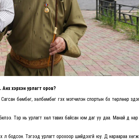
. Анх хэрхэн урлагт оров?
э. Сагсан бөмбөг,
хөлбөмбөг
гэх мэтчилэн спортын бүх төрлөөр үздэг 
билээ. Тэр нь урлагт хөл тавих байсан юм даг уу даа. Манай дүү нар
их л бодсон. Тэгээд урлагт орохоор шийдэхгүй юу. Дүү нараараа хөг