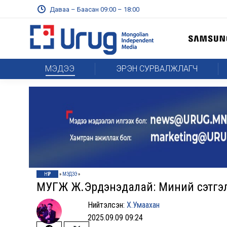
Даваа – Баасан 09:00 – 18:00
МЭДЭЭ
ЭРЭН СУРВАЛЖЛАГЧ
НҮҮР
»
МЭДЭЭ
»
МУГЖ Ж.Эрдэнэдалай: Миний сэтгэл
Нийтэлсэн:
Х.Умаахан
2025.09.09 09:24