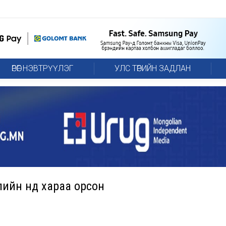
ӨРӨГ НЭВТРҮҮЛЭГ
УЛС ТӨРИЙН ЗАДЛАН
ийн нүд хараа орсон