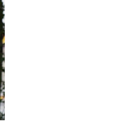
Эрчим хүчний сайд
Б.Найдалаа: Дундговийн
эрчим хүчний томоохон
төслүүдэд дэмжлэг
үзүүлнэ
Давхардсан
зохицуулалтыг бууруулах
хүрээнд 83 дүрэм, журмыг
цуцалжээ
Өчигдөр 102 тусгай дугаарт
2321 дуудлага, мэдээлэл
бүртгэгджээ
ЦААШ УНШИХ