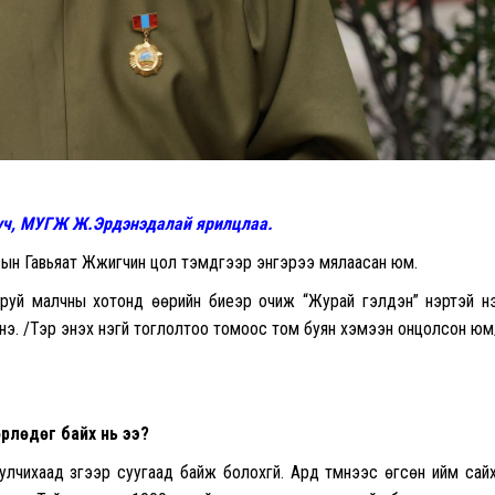
уч,
МУГЖ
Ж.Эрдэнэдалай ярилцлаа.
ын Гавьяат Жүжигчин
цол тэмдгээр энгэрээ мялаасан юм.
аруй малчны хотонд өөрийн биеэр очиж “
Журай
гэлдэн” нэртэй үнэ
э. /Тэр энэхүү үнэгүй тоглолтоо томоос том буян хэмээн онцолсон юм
рлөдөг байх нь ээ?
улчихаад зүгээр суугаад байж болохгүй. Ард түмнээс өгсөн ийм сай