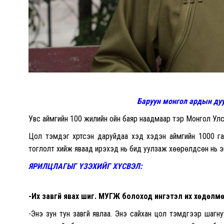
Баруун монгол ардын ду
Увс аймгийн 100 жилийн ойн баяр наадмаар тэр
Монгол Улс
Цол тэмдэг хүртсэн даруйдаа хэд хэдэн аймгийн 1000 г
тоглолт хийж яваад ирэхэд нь бид уулзаж хөөрөлдсөн нь эн
ЯРИЛЦЛАГЫГ ҮЗЭХИЙГ ХҮСВЭЛ:
-Их завгүй явах шиг.
МУГЖ
болоход ингэтэл их хөдөлмө
-Энэ зун тун завгүй явлаа. Энэ сайхан цол тэмдгээр шагну