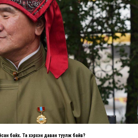
йсан байх. Та хэрхэн даван туулж байв?