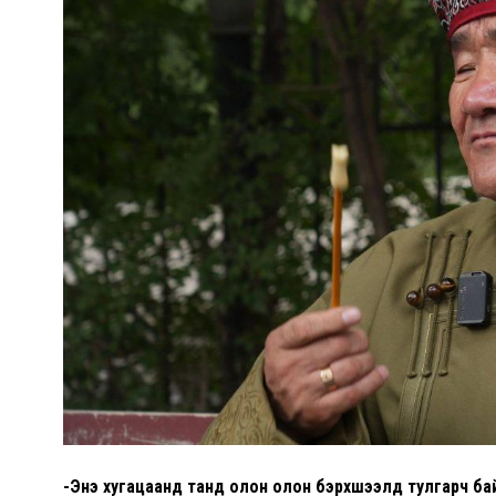
-Энэ хугацаанд танд олон олон бэрхшээлүүд тулгарч ба