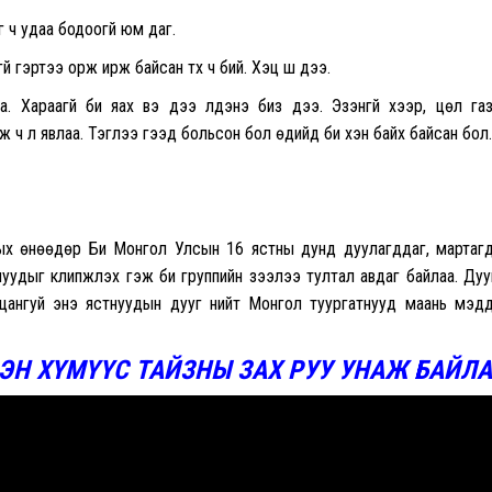
г ч удаа бодоогүй юм даг.
гэртээ орж ирж байсан түүх ч бий. Хэцүү шүү дээ.
. Хараагүй би яах вэ дээ үлдэнэ биз дээ. Эзэнгүй хээр, цөл га
ч л явлаа. Тэглээ гээд больсон бол өдийд би хэн байх байсан бол.
ных өнөөдөр Би Монгол Улсын 16 ястны дунд дуулагддаг, мартаг
унуудыг
клипжүүлэх
гэж би группийн зээлээ тултал авдаг байлаа. Ду
цангуй энэ ястнуудын дууг нийт Монгол туургатнууд маань мэд
ЭН ХҮМҮҮС ТАЙЗНЫ ЗАХ РУУ УНАЖ БАЙЛ