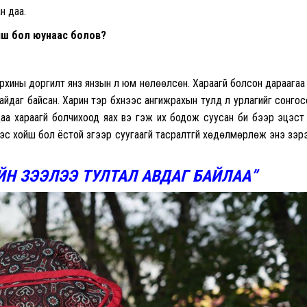
н даа.
 биш бол юунаас болов?
Тархины доргилт янз янзын л юм нөлөөлсөн. Хараагүй болсон дараагаа
айдаг байсан. Харин тэр бүхнээс ангижрахын тулд л урлагийг сонгос
аа хараагүй болчихоод яах вэ гэж их бодож суусан би бээр эцэст
нээс хойш бол ёстой зүгээр суугаагүй тасралтгүй хөдөлмөрлөж энэ зэр
ЙН
ЗЭЭЛЭЭ ТУЛТАЛ АВДАГ БАЙЛАА”