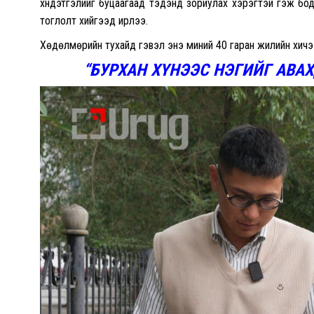
хүндэтгэлийг буцаагаад тэдэнд зориулах хэрэгтэй гэж бод
тоглолт хийгээд ирлээ.
Хөдөлмөрийн тухайд гэвэл энэ миний 40 гаран жилийн хичээл
“БУРХАН ХҮНЭЭС НЭГИЙГ АВАХ