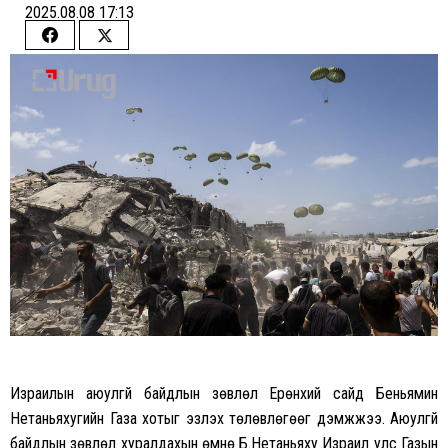
2025.08.08 17:13
Share
Share
on
on
Facebook
Twitter
Израилын аюулгүй байдлын зөвлөл Ерөнхий сайд Беньямин
Нетаньяхугийн Газа хотыг эзлэх төлөвлөгөөг дэмжжээ. Аюулгүй
байдлын зөвлөл хуралдахын өмнө Б.Нетаньяху Израил улс Газын