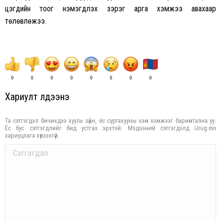
цэгүүдийн тоог нэмэгдүүлэх зэрэг арга хэмжээ авахаар
төлөвлөжээ.
0
0
0
0
0
0
0
0
Хариулт үлдээнэ үү
Та сэтгэгдэл бичихдээ хууль зүйн, ёс суртахууны хэм хэмжээг баримтална уу.
Ёс бус сэтгэгдлийг бид устгах эрхтэй. Мэдээний сэтгэгдэлд Urug.mn
хариуцлага хүлээхгүй.
Comment