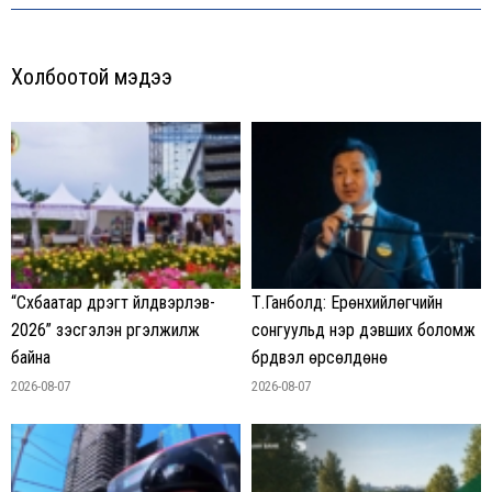
Холбоотой мэдээ
“Сүхбаатар дүүрэгт үйлдвэрлэв-
Т.Ганболд: Ерөнхийлөгчийн
2026” үзэсгэлэн үргэлжилж
сонгуульд нэр дэвших боломж
байна
бүрдвэл өрсөлдөнө
2026-08-07
2026-08-07