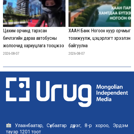
Цахим орчинд тархсан
ХААН Банк Ногоон нуур орчмыг
бичлэгийн дараа автобусны
тохижуулж, цэцэрлэгт хүрээлэн
жолоочид хариуцлага тооцжээ
байгуулна
2026-08-07
2026-08-07
Улаанбаатар, Сүхбаатар дүүрэг, 8-р хороо, Эрдэм
тауэр 1201 тоот