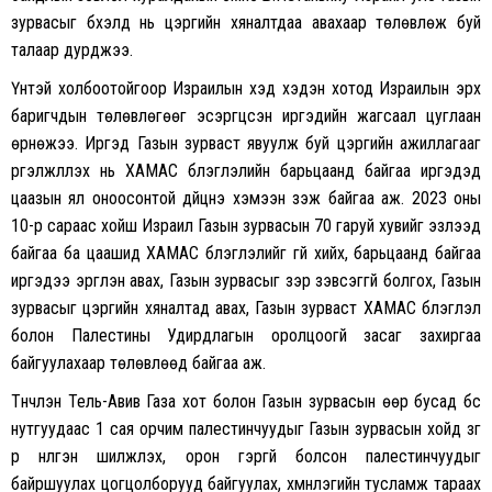
зурвасыг бүхэлд нь цэргийн хяналтдаа авахаар төлөвлөж буй
талаар дурджээ.
Үүнтэй холбоотойгоор Израилын хэд хэдэн хотод Израилын эрх
баригчдын төлөвлөгөөг эсэргүүцсэн иргэдийн жагсаал цуглаан
өрнөжээ. Иргэд Газын зурваст явуулж буй цэргийн ажиллагааг
үргэлжлүүлэх нь ХАМАС бүлэглэлийн барьцаанд байгаа иргэдэд
цаазын ял оноосонтой дүйцнэ хэмээн үзэж байгаа аж. 2023 оны
10-р сараас хойш Израил Газын зурвасын 70 гаруй хувийг эзлээд
байгаа ба цаашид ХАМАС бүлэглэлийг үгүй хийх, барьцаанд байгаа
иргэдээ эргүүлэн авах, Газын зурвасыг зэр зэвсэггүй болгох, Газын
зурвасыг цэргийн хяналтад авах, Газын зурваст ХАМАС бүлэглэл
болон Палестины Удирдлагын оролцоогүй засаг захиргаа
байгуулахаар төлөвлөөд байгаа аж.
Түүнчлэн Тель-Авив Газа хот болон Газын зурвасын өөр бусад бүс
нутгуудаас 1 сая орчим палестинчуудыг Газын зурвасын хойд зүг
рүү нүүлгэн шилжүүлэх, орон гэргүй болсон палестинчуудыг
байршуулах цогцолборууд байгуулах, хүмүүнлэгийн тусламж тараах