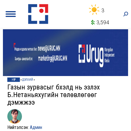
3
Sea
$:
3,594
НҮҮР
»
ДЭЛХИЙ
»
Газын зурвасыг бүхэлд нь эзлэх
Б.Нетаньяхугийн төлөвлөгөөг
дэмжжээ
Нийтэлсэн:
Админ