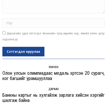
Name *
Дараагийн удаа сэтгэгдэл бичихийн тулд өөрийн нэр, имэйл хөтөч дээр
хадгална уу.
Сэтгэгдэл оруулах
Post
navigation
ӨМНӨХ
Олон улсын олимпиадаас медаль хүртсэн 20 сурагч,
Previous
нэг багшийг урамшууллаа
post:
ДАРААХ
Банкны картыг нь хулгайлж зарлага хийсэн хэргийг
Next
шалгаж байна
post: