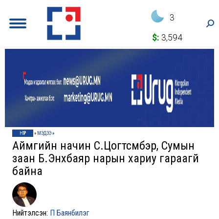
3
Sea
$:
3,594
НҮҮР
»
МЭДЭЭ
»
Аймгийн начин С.Цогтсүмбэр, Сумын
заан Б.Энхбаяр нарын хариу гараагүй
байна
Нийтэлсэн:
П Баянбилэг