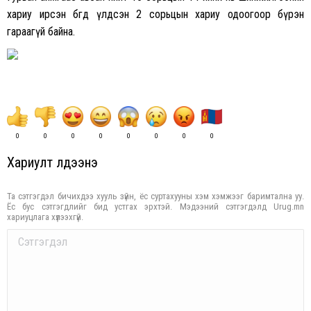
хариу ирсэн бөгөөд үлдсэн 2 сорьцын хариу одоогоор бүрэн
гараагүй байна.
0
0
0
0
0
0
0
0
Хариулт үлдээнэ үү
Та сэтгэгдэл бичихдээ хууль зүйн, ёс суртахууны хэм хэмжээг баримтална уу.
Ёс бус сэтгэгдлийг бид устгах эрхтэй. Мэдээний сэтгэгдэлд Urug.mn
хариуцлага хүлээхгүй.
Comment