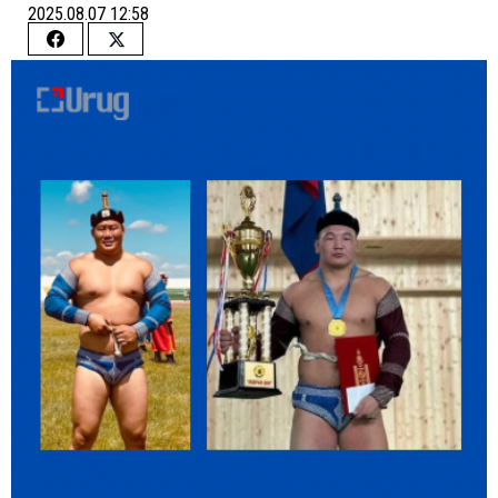
2025.08.07 12:58
Share
Share
on
on
Facebook
Twitter