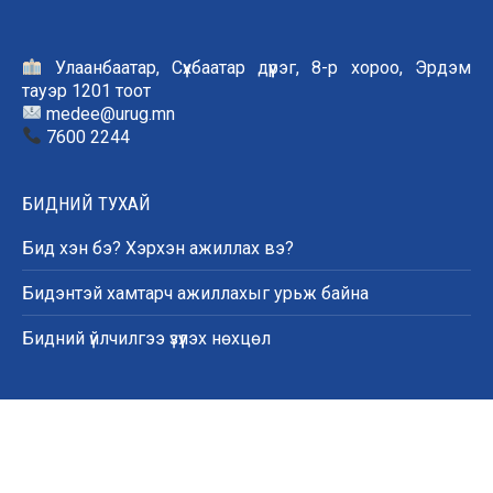
Улаанбаатар, Сүхбаатар дүүрэг, 8-р хороо, Эрдэм
тауэр 1201 тоот
medee@urug.mn
7600 2244
БИДНИЙ ТУХАЙ
Бид хэн бэ? Хэрхэн ажиллах вэ?
Бидэнтэй хамтарч ажиллахыг урьж байна
Бидний үйлчилгээ үзүүлэх нөхцөл