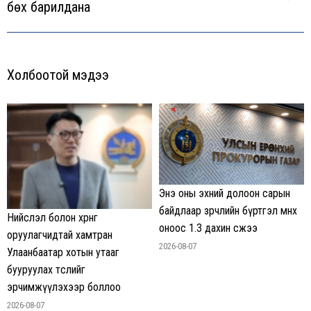
бөх барилдана
post:
Холбоотой мэдээ
Энэ оны эхний долоон сарын
байдлаар зөрчлийн бүртгэл өмнөх
Нийслэл болон хөрөнгө
оноос 1.3 дахин өсжээ
оруулагчидтай хамтран
2026-08-07
Улаанбаатар хотын утааг
бууруулах төслийг
эрчимжүүлэхээр боллоо
2026-08-07