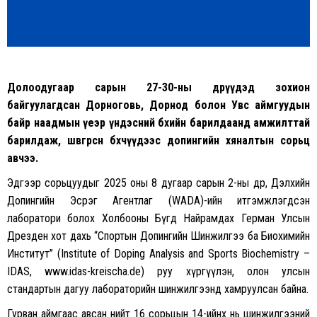
Долоодугаар сарын 27-30-ны өдрүүдэд зохион
байгуулагдсан Дорноговь, Дорнод болон Увс аймгуудын
байр наадмын үеэр үндэсний бөхийн барилдаанд амжилттай
барилдаж, шөвгөрсөн бөхчүүдээс допингийн хяналтын сорьц
авчээ.
Эдгээр сорьцуудыг 2025 оны 8 дугаар сарын 2-ны өдөр, Дэлхийн
Допингийн Эсрэг Агентлаг (WADA)-ийн итгэмжлэгдсэн
лаборатори болох Холбооны Бүгд Найрамдах Герман Улсын
Дрезден хот дахь “Спортын Допингийн Шинжилгээ ба Биохимийн
Институт” (Institute of Doping Analysis and Sports Biochemistry –
IDAS, www.idas-kreischa.de) руу хүргүүлэн, олон улсын
стандартын дагуу лабораторийн шинжилгээнд хамруулсан байна.
Гурван аймгаас авсан нийт 16 сорьцын 14-ийнх нь шинжилгээний