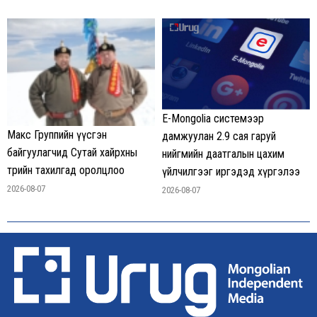
E-Mongolia системээр
Макс Группийн үүсгэн
дамжуулан 2.9 сая гаруй
байгуулагчид Сутай хайрхны
нийгмийн даатгалын цахим
төрийн тахилгад оролцлоо
үйлчилгээг иргэдэд хүргэлээ
2026-08-07
2026-08-07