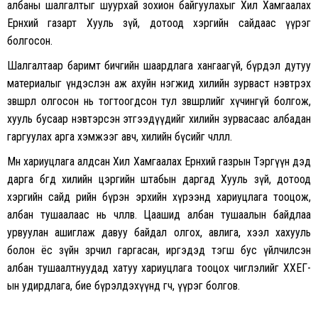
албаны шалгалтыг шуурхай зохион байгуулахыг Хил Хамгаалах
Ерөнхий газарт Хууль зүй, дотоод хэргийн сайдаас үүрэг
болгосон.
Шалгалтаар баримт бичгийн шаардлага хангаагүй, бүрдэл дутуу
материалыг үндэслэн аж ахуйн нэгжид хилийн зурваст нэвтрэх
зөвшөөрөл олгосон нь тогтоогдсон тул зөвшөөрлийг хүчингүй болгож,
хууль бусаар нэвтэрсэн этгээдүүдийг хилийн зурвасаас албадан
гаргуулах арга хэмжээг авч, хилийн бүсийг чөлөөллөө.
Мөн хариуцлага алдсан Хил Хамгаалах Ерөнхий газрын Тэргүүн дэд
дарга бөгөөд хилийн цэргийн штабын даргад Хууль зүй, дотоод
хэргийн сайд өөрийн бүрэн эрхийн хүрээнд хариуцлага тооцож,
албан тушаалаас нь чөлөөлөв. Цаашид албан тушаалын байдлаа
урвуулан ашиглаж давуу байдал олгох, авлига, хээл хахууль
болон ёс зүйн зөрчил гаргасан, иргэдэд тэгш бус үйлчилсэн
албан тушаалтнуудад хатуу хариуцлага тооцох чиглэлийг ХХЕГ-
ын удирдлага, бие бүрэлдэхүүнд өгч, үүрэг болгов.