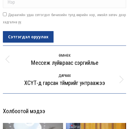
Дараагийн удаа сэтгэгдэл бичихийн тулд өөрийн нэр, имэйл хөтөч дээр
хадгална уу.
Сэтгэгдэл оруулах
Post
navigation
ӨМНӨХ
Мессеж луйвраас сэргийлье
Previous
post:
ДАРААХ
ХСҮТ-д гарсан түймрийг унтраажээ
Next
post:
Холбоотой мэдээ