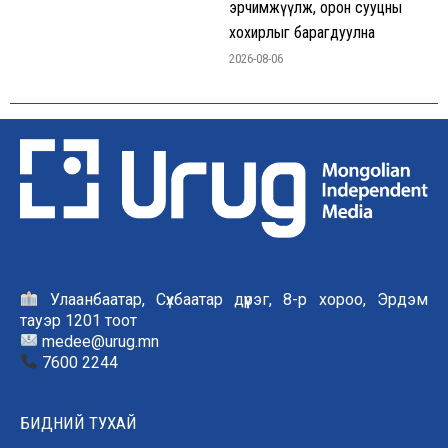
эрчимжүүлж, орон сууцны
хохирлыг барагдуулна
2026-08-06
Улаанбаатар, Сүхбаатар дүүрэг, 8-р хороо, Эрдэм
тауэр 1201 тоот
medee@urug.mn
7600 2244
БИДНИЙ ТУХАЙ