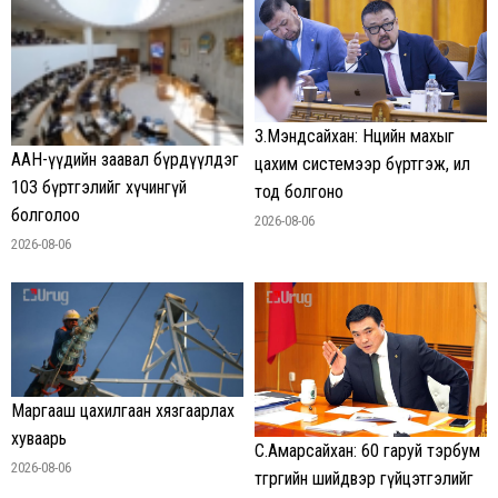
З.Мэндсайхан: Нөөцийн махыг
ААН-үүдийн заавал бүрдүүлдэг
цахим системээр бүртгэж, ил
103 бүртгэлийг хүчингүй
тод болгоно
болголоо
2026-08-06
2026-08-06
Маргааш цахилгаан хязгаарлах
хуваарь
С.Амарсайхан: 60 гаруй тэрбум
2026-08-06
төгрөгийн шийдвэр гүйцэтгэлийг