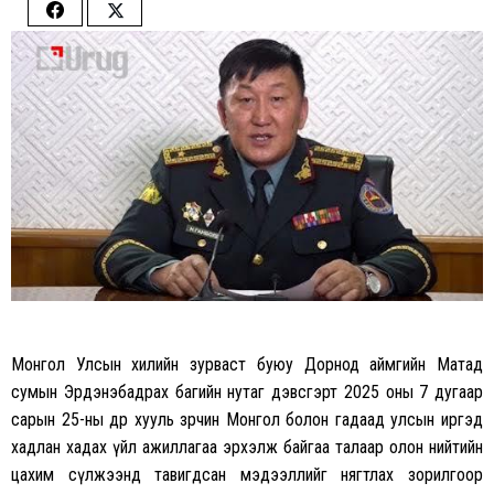
Share
Share
on
on
Facebook
Twitter
Монгол Улсын хилийн зурваст буюу Дорнод аймгийн Матад
сумын Эрдэнэбадрах багийн нутаг дэвсгэрт 2025 оны 7 дугаар
сарын 25-ны өдөр хууль зөрчин Монгол болон гадаад улсын иргэд
хадлан хадах үйл ажиллагаа эрхэлж байгаа талаар олон нийтийн
цахим сүлжээнд тавигдсан мэдээллийг нягтлах зорилгоор