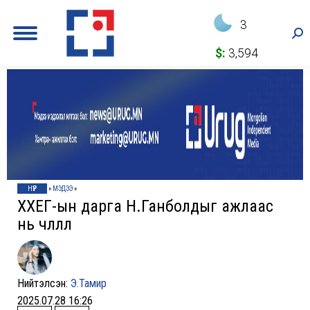
3
Sea
$:
3,594
НҮҮР
»
МЭДЭЭ
»
ХХЕГ-ын дарга Н.Ганболдыг ажлаас
нь чөлөөллөө
Нийтэлсэн:
Э.Тамир
2025.07.28 16:26