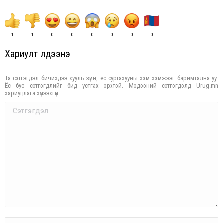
1
1
0
0
0
0
0
0
Хариулт үлдээнэ үү
Та сэтгэгдэл бичихдээ хууль зүйн, ёс суртахууны хэм хэмжээг баримтална уу.
Ёс бус сэтгэгдлийг бид устгах эрхтэй. Мэдээний сэтгэгдэлд Urug.mn
хариуцлага хүлээхгүй.
Comment
Name *