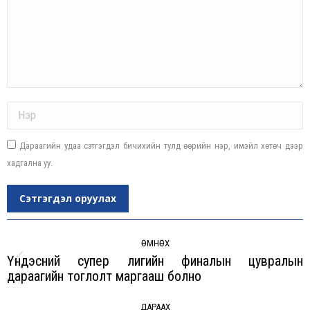
Name *
Дараагийн удаа сэтгэгдэл бичихийн тулд өөрийн нэр, имэйл хөтөч дээр
хадгална уу.
Сэтгэгдэл оруулах
Post
navigation
ӨМНӨХ
Үндэсний супер лигийн финалын цувралын
Previous
дараагийн тоглолт маргааш болно
post:
ДАРААХ