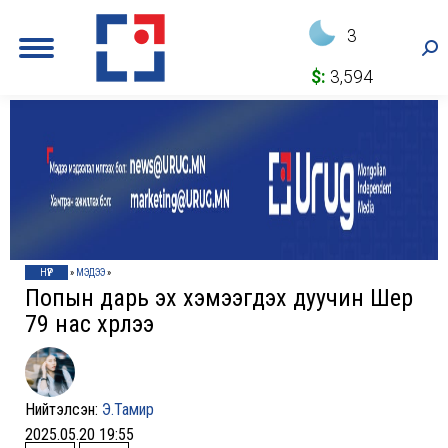
3
Sea
$:
3,594
НҮҮР
»
МЭДЭЭ
»
Попын дарь эх хэмээгдэх дуучин Шер
79 нас хүрлээ
Нийтэлсэн:
Э.Тамир
2025.05.20 19:55