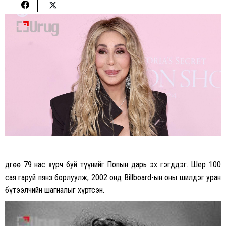
Share
Share
on
on
Facebook
Twitter
Өдгөө 79 нас хүрч буй түүнийг Попын дарь эх гэгддэг. Шер 100
сая гаруй пянз борлуулж, 2002 онд Billboard-ын оны шилдэг уран
бүтээлчийн шагналыг хүртсэн.