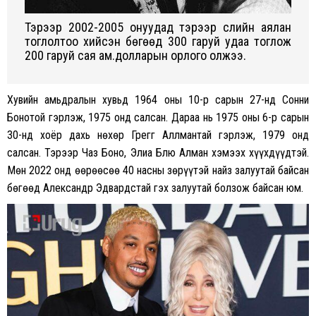
Тэрээр 2002-2005 онуудад тэрээр сүүлийн аялан
тоглолтоо хийсэн бөгөөд 300 гаруй удаа тоглож
200 гаруй сая ам.долларын орлого олжээ.
Хувийн амьдралын хувьд 1964 оны 10-р сарын 27-нд Сонни
Бонотой гэрлэж, 1975 онд салсан. Дараа нь 1975 оны 6-р сарын
30-нд хоёр дахь нөхөр Грегг Аллмантай гэрлэж, 1979 онд
салсан. Тэрээр Чаз Боно, Элиа Блю Алман хэмээх хүүхдүүдтэй.
Мөн 2022 онд өөрөөсөө 40 насны зөрүүтэй найз залуутай байсан
бөгөөд Александр Эдвардстай гэх залуутай болзож байсан юм.