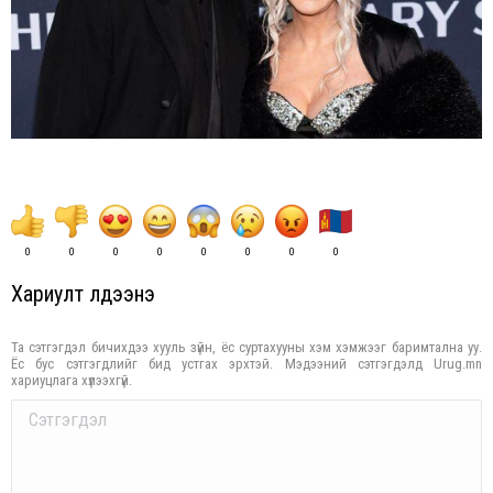
0
0
0
0
0
0
0
0
Хариулт үлдээнэ үү
Та сэтгэгдэл бичихдээ хууль зүйн, ёс суртахууны хэм хэмжээг баримтална уу.
Ёс бус сэтгэгдлийг бид устгах эрхтэй. Мэдээний сэтгэгдэлд Urug.mn
хариуцлага хүлээхгүй.
Comment