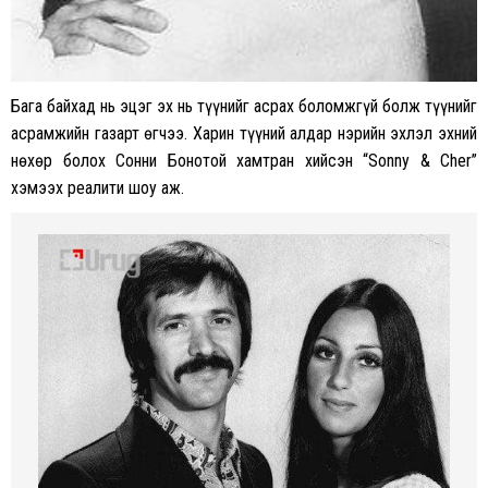
Бага байхад нь эцэг эх нь түүнийг асрах боломжгүй болж түүнийг
асрамжийн газарт өгчээ. Харин түүний алдар нэрийн эхлэл эхний
нөхөр болох Сонни Бонотой хамтран хийсэн “Sonny & Cher”
хэмээх реалити шоу аж.