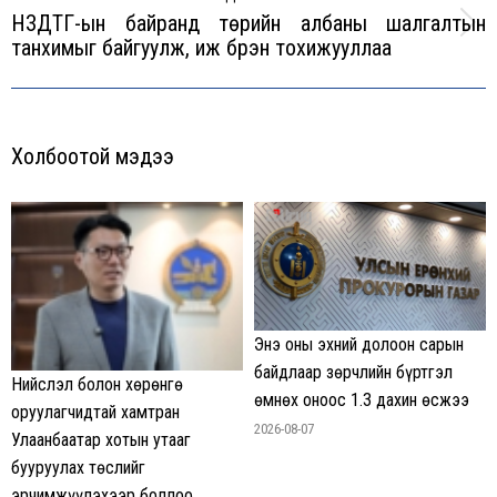
НЗДТГ-ын байранд төрийн албаны шалгалтын
Next
танхимыг байгуулж, иж бүрэн тохижууллаа
post:
Холбоотой мэдээ
Энэ оны эхний долоон сарын
байдлаар зөрчлийн бүртгэл
Нийслэл болон хөрөнгө
өмнөх оноос 1.3 дахин өсжээ
оруулагчидтай хамтран
2026-08-07
Улаанбаатар хотын утааг
бууруулах төслийг
эрчимжүүлэхээр боллоо