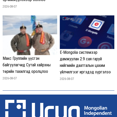
2026-08-07
E-Mongolia системээр
Макс Группийн үүсгэн
дамжуулан 2.9 сая гаруй
байгуулагчид Сутай хайрхны
нийгмийн даатгалын цахим
төрийн тахилгад оролцлоо
үйлчилгээг иргэдэд хүргэлээ
2026-08-07
2026-08-07