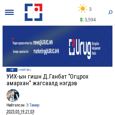
3
Sea
$:
3,594
НҮҮР
»
НИЙГЭМ
»
УИХ-ын гишүүн Д.Ганбат “Огцрох
амархан” жагсаалд нэгдэв
Нийтэлсэн:
Э.Тамир
2025.05.19 21:03