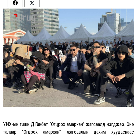
Share
Share
on
on
Facebook
Twitter
УИХ-ын гишүүн Д.Ганбат “Огцрох амархан” жагсаалд нэгджээ. Энэ
талаар “Огцрох амархан” жагсаалын цахим хуудаснаас