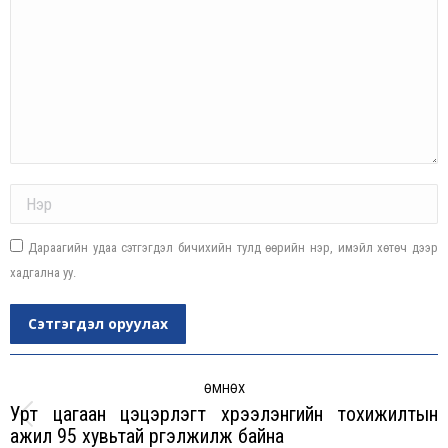
Name *
Дараагийн удаа сэтгэгдэл бичихийн тулд өөрийн нэр, имэйл хөтөч дээр
хадгална уу.
Сэтгэгдэл оруулах
Post
navigation
ӨМНӨХ
Урт цагаан цэцэрлэгт хүрээлэнгийн тохижилтын
Previous
ажил 95 хувьтай үргэлжилж байна