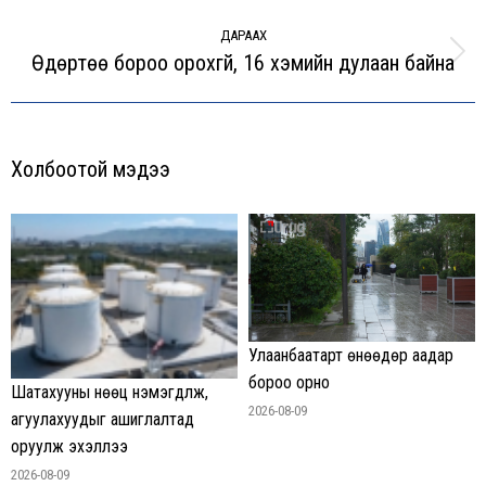
post:
ДАРААХ
Өдөртөө бороо орохгүй, 16 хэмийн дулаан байна
Next
post:
Холбоотой мэдээ
Улаанбаатарт өнөөдөр аадар
бороо орно
Шатахууны нөөц нэмэгдүүлж,
2026-08-09
агуулахуудыг ашиглалтад
оруулж эхэллээ
2026-08-09