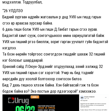
мэдээллэв. Тодруулбал,
“26 ҮЛДЛЭЭ
Бидний зургаан өдрийн жагсаалын үр дүнд УИХ-ын гишүүд гарын
үсгээ ар араасаа зурсаар байна.
6 дахь гишүүн болж УИХ-ын гишүүн Д.Ганбат гарын үсгээ зурав.
Бидэнтэй хамт сууж, сонгогчдынхоо өмнө хариуцлагатай байж
УИХ-ын гишүүний үүргээ биелүүлж, зориг гарган уучлалт гуйн бидэнтэй
нэгдлээ.
Та бүхэн өөрийн тойргоос сонгогдсон гишүүдийг шахаж 32 гишүүний
нэг болохыг шаардаарай.
Ерөнхий сайд Л.Оюун-Эрдэнийг огцруулахад эхний ээлжид 32
УИХ-ын гишүүний гарын үсэг хэрэгтэй. Учир нь бид тэднийг
өөрсдийн дуу хоолой болгохоор сонгосон билээ.
Бид 7 дахь гишүүнээ хүлээж байна. Хэн байгаасай гэж та бүхэн
бодож байна вэ? Энэ постын дор үлдээгээрэй” хэмээжээ.