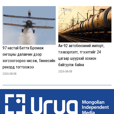
Аи-92 автобензиний импорт,
97 настай Бетти Бромаж
тээвэрлэлт, түгээлтийг 24
онгоцны далавчин дээр
цагаар шуурхай зохион
зогсоогоороо нисэж, Гиннесийн
байгуулж байна
рекорд тогтоожээ
2026-08-08
2026-08-08