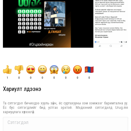
1
0
0
0
0
0
0
0
Хариулт үлдээнэ үү
Та сэтгэгдэл бичихдээ хууль зүйн, ёс суртахууны хэм хэмжээг баримтална уу.
Ёс бус сэтгэгдлийг бид устгах эрхтэй. Мэдээний сэтгэгдэлд Urug.mn
хариуцлага хүлээхгүй.
Comment