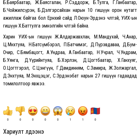
Б.Баярбаатар, Ж.Баясгалан, Р.Сэддорж, Б.Тулга, Г.Ганбаатар,
Б.Чойжилсүрэн, Б.Дэлгэрсайхан нарын 10 гишүүн орон нутагт
ажиллаж байгаа бол Ерөнхий сайд Л.Оюун-Эрдэнэ чөлөөтэй, УИХ-ын
гишүүн Х.Баттулга эмнэлгийн чөлөөтэй байна.
Харин УИХ-ын гишүүн Ж.Алдаржавхлан, М.Мандухай, Ч.Анар,
Ц.Мөнхтуяа, Н.Батсүмбэрэл, П.Батчимэг, Д.Пүрэвдаваа, Д.Бум-
Очир, С.Бямбацогт, А.Ундраа, А.Ганбаатар, Н.Учрал, Ч.Ундрам,
Б.Уянга, Д.Үүрийнтуяа, Б.Хэрлэн, Д.Цогтбаатар, Х.Ганхуяг,
О.Цогтгэрэл, С.Цэнгүүн, Г.Дамдинням, С.Замира, Ж.Золжаргал,
Д.Энхтуяа, М.Энхцэцэг, С.Эрдэнэбат нарын 27 гишүүн гадаадад
томилолтоор явжээ.
0
0
0
0
0
1
1
0
Хариулт үлдээнэ үү