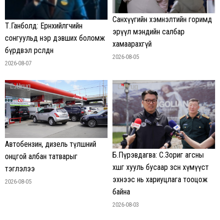
Санхүүгийн хэмнэлтийн горимд
Т.Ганболд: Ерөнхийлөгчийн
эрүүл мэндийн салбар
сонгуульд нэр дэвших боломж
хамаарахгүй
бүрдвэл өрсөлдөнө
2026-08-05
2026-08-07
Автобензин, дизель түлшний
Б.Пүрэвдагва: С.Зориг агсны
онцгой албан татварыг
хөшөөг хууль бусаар зөөсөн хүмүүст
тэглэлээ
эхнээс нь хариуцлага тооцож
2026-08-05
байна
2026-08-03