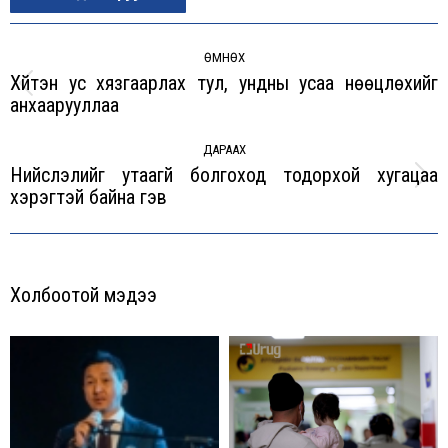
Post
navigation
ӨМНӨХ
Хүйтэн ус хязгаарлах тул, ундны усаа нөөцлөхийг
Previous
анхаарууллаа
post:
ДАРААХ
Нийслэлийг утаагүй болгоход тодорхой хугацаа
Next
хэрэгтэй байна гэв
post:
Холбоотой мэдээ