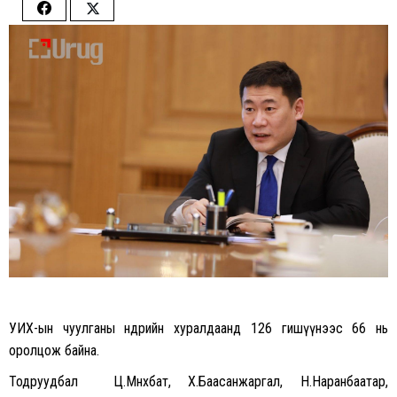
Share
Share
on
on
Facebook
Twitter
УИХ-ын чуулганы өнөөдрийн хуралдаанд 126 гишүүнээс 66 нь
оролцож байна.
Тодруудбал Ц.Мөнхбат, Х.Баасанжаргал, Н.Наранбаатар,