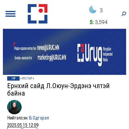
3
Sea
$:
3,594
НҮҮР
»
УЛС ТӨР
»
Ерөнхий сайд Л.Оюун-Эрдэнэ чөлөөтэй
байна
Нийтэлсэн:
Б.Одгэрэл
2025.05.15 12:09