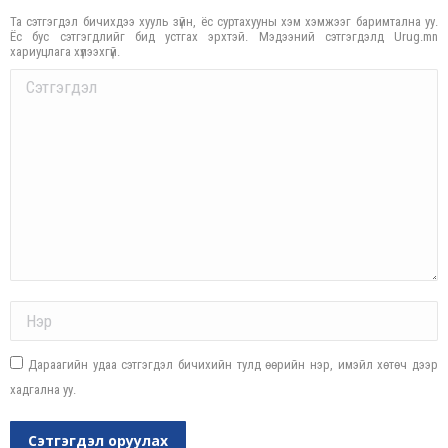
Та сэтгэгдэл бичихдээ хууль зүйн, ёс суртахууны хэм хэмжээг баримтална уу.
Ёс бус сэтгэгдлийг бид устгах эрхтэй. Мэдээний сэтгэгдэлд Urug.mn
хариуцлага хүлээхгүй.
Comment
Name *
Дараагийн удаа сэтгэгдэл бичихийн тулд өөрийн нэр, имэйл хөтөч дээр
хадгална уу.
Сэтгэгдэл оруулах