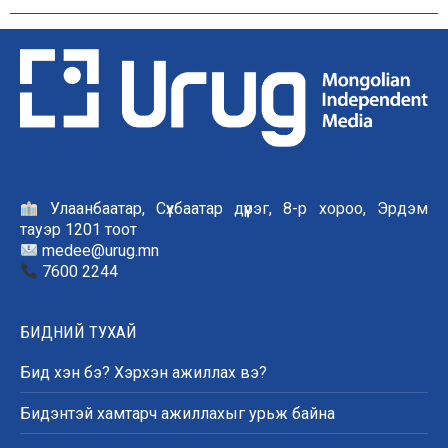
Улаанбаатар, Сүхбаатар дүүрэг, 8-р хороо, Эрдэм
тауэр 1201 тоот
medee@urug.mn
7600 2244
БИДНИЙ ТУХАЙ
Бид хэн бэ? Хэрхэн ажиллах вэ?
Бидэнтэй хамтарч ажиллахыг урьж байна