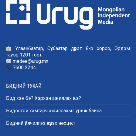
Улаанбаатар, Сүхбаатар дүүрэг, 8-р хороо, Эрдэм
тауэр 1201 тоот
medee@urug.mn
7600 2244
БИДНИЙ ТУХАЙ
Бид хэн бэ? Хэрхэн ажиллах вэ?
Бидэнтэй хамтарч ажиллахыг урьж байна
Бидний үйлчилгээ үзүүлэх нөхцөл