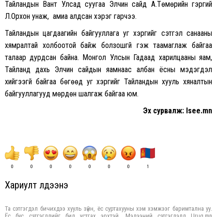
Тайландын Вант Улсад суугаа Элчин сайд А.Төмөрийн гэргий
Л.Орхон унаж, амиа алдсан хэрэг гарчээ.
Тайландын цагдаагийн байгууллага уг хэргийг сэтгэл санааны
хямралтай холбоотой байж болзошгүй гэж таамаглаж байгаа
талаар дурдсан байна. Монгол Улсын Гадаад харилцааны яам,
Тайланд дахь Элчин сайдын яамнаас албан ёсны мэдэгдэл
хийгээгүй байгаа бөгөөд уг хэргийг Тайландын хууль хяналтын
байгууллагууд мөрдөн шалгаж байгаа юм.
Эх сурвалж: Isee.mn
0
0
0
0
0
0
0
1
Хариулт үлдээнэ үү
Та сэтгэгдэл бичихдээ хууль зүйн, ёс суртахууны хэм хэмжээг баримтална уу.
Ёс бус сэтгэгдлийг бид устгах эрхтэй. Мэдээний сэтгэгдэлд Urug.mn