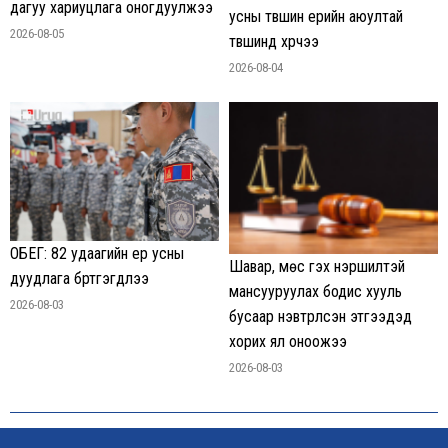
дагуу хариуцлага оногдуулжээ
усны түвшин үерийн аюултай
2026-08-05
түвшинд хүрчээ
2026-08-04
ОБЕГ: 82 удаагийн үер усны
Шавар, мөс гэх нэршилтэй
дуудлага бүртгэгдлээ
мансууруулах бодис хууль
2026-08-03
бусаар нэвтрүүлсэн этгээдэд
хорих ял оноожээ
2026-08-03