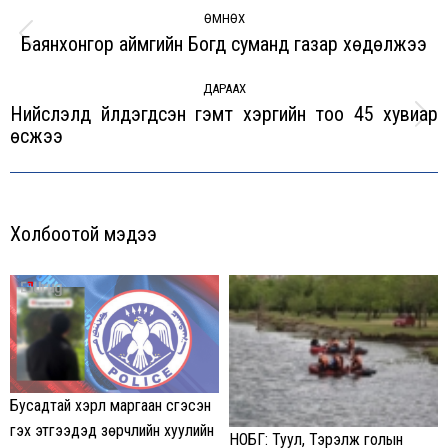
navigation
ӨМНӨХ
Баянхонгор аймгийн Богд суманд газар хөдөлжээ
Previous
post:
ДАРААХ
Нийслэлд үйлдэгдсэн гэмт хэргийн тоо 45 хувиар
Next
өсжээ
post:
Холбоотой мэдээ
Бусадтай хэрүүл маргаан үүсгэсэн
гэх этгээдэд зөрчлийн хуулийн
НОБГ: Туул, Тэрэлж голын