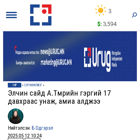
3
Sea
$:
3,594
НҮҮР
»
СЭРЭМЖЛҮҮЛЭГ
»
Элчин сайд А.Төмөрийн гэргий 17
давхраас унаж, амиа алджээ
Нийтэлсэн:
Б.Одгэрэл
2025.05.12 10:24