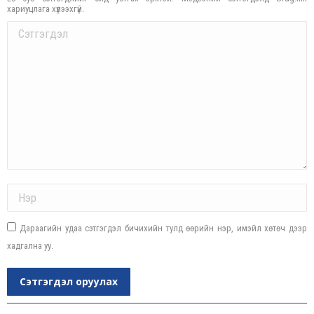
хариуцлага хүлээхгүй.
Comment
Name *
Дараагийн удаа сэтгэгдэл бичихийн тулд өөрийн нэр, имэйл хөтөч дээр
хадгална уу.
Сэтгэгдэл оруулах
Post