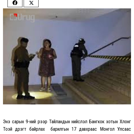
Share
Share
on
on
Facebook
Twitter
Энэ сарын 9-ний үүрээр Тайландын нийслэл Бангкок хотын Хлонг
Тоэй дүүрэгт байрлах барилгын 17 давхраас Монгол Улсаас