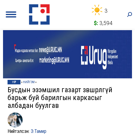
3
Sea
$:
3,594
НҮҮР
»
НИЙГЭМ
»
Бусдын эзэмшил газарт зөвшөөрөлгүй
барьж буй барилгын каркасыг
албадан буулгав
Нийтэлсэн:
Э.Тамир