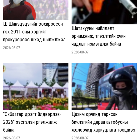
Ш.Шинэцэцэгийг хохироосон
Шатахууны нийлүүлэлт
гэх 2011 оны хэргийг
эрчимжиж, түгээлтийн хүчин
прокуророос шүүхэд шилжүүлжээ
чадлыг нэмэгдүүлж байна
2026-08-07
2026-08-07
“Сүхбаатар дүүрэгт үйлдвэрлэв-
Цахим орчинд тархсан
2026” үзэсгэлэн үргэлжилж
бичлэгийн дараа автобусны
байна
жолоочид хариуцлага тооцжээ
2026-08-07
2026-08-07