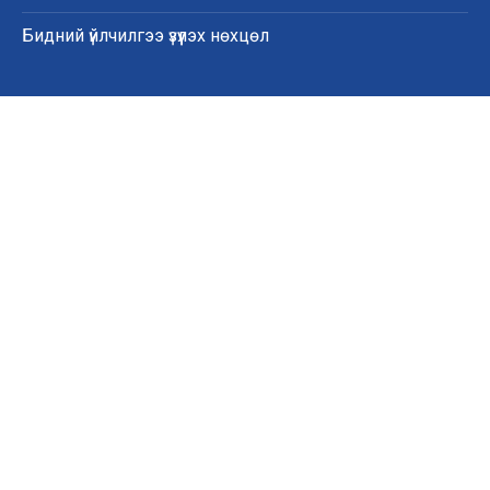
Бидний үйлчилгээ үзүүлэх нөхцөл