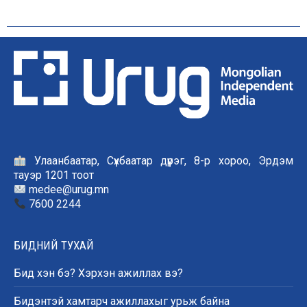
Улаанбаатар, Сүхбаатар дүүрэг, 8-р хороо, Эрдэм
тауэр 1201 тоот
medee@urug.mn
7600 2244
БИДНИЙ ТУХАЙ
Бид хэн бэ? Хэрхэн ажиллах вэ?
Бидэнтэй хамтарч ажиллахыг урьж байна