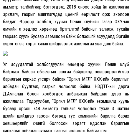
ам.метр талбайгаар бүртгэгдэж, 2018 оноос хойш үйл ажиллагаа
эрхлэгч, газрыг ашиглагчдад цөөнгүй өөрчлөлт орж эхэлсэн
байдаг. Өөрөөр хэлбэл, хуучин Ленин клубийн газар ОХУ-ын
өмчийн үл хөдлөх хөрөнгөд бүртгэлтэй байсныг залилж, тухайн
газраас хууль бусаар эзэмшсэн байж болзошгүй асуудалд Эрүүгийн
хэрэг үүсгэн, хэрэг хянан шийдвэрлэх ажиллагаа явагдаж байна.
Уг асуудалтай холбогдуулан өнөөдөр хуучин Ленин клуб
байрлаж байсан объектын залгаа байршилд зөвшөөрөлгүйгээр
барилгын каркас угсарч байсан “Оргил МГЛ” ХХК-ийн барилгыг
албадан буулгаж, газрыг чөлөөлж байна. НЗДТГ-ын дарга
Д.Амгалан болон холбогдох албаныхан байршил дээр нь
ажиллалаа. Тодруулбал, “Оргил МГЛ” ХХК-ийн эзэмшилд хууль
бусаар орсон 748 ам.метр талбайг чөлөөлөх тухай 3 шатны
шүүхийн шийдвэр гарсан бөгөөд тус компанийн барилга барих
зөвшөөрлийг хүчингүй болгосон зэрэгт үндэслэн барилгын
каркасыг албадан нурааж, газрыг чөлөөлж байгаа юм.