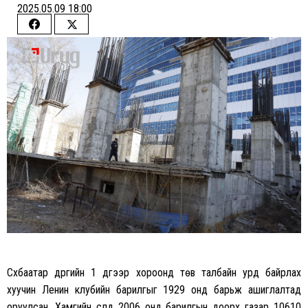
2025.05.09 18:00
Share
Share
on
on
Facebook
Twitter
Сүхбаатар дүүргийн 1 дүгээр хороонд төв талбайн урд байрлах
хуучин Ленин клубийн барилгыг 1929 онд барьж ашиглалтад
оруулсан. Хамгийн сүүлд 2006 онд барилгын доорх газар 10610