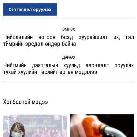
Сэтгэгдэл оруулах
Post
navigation
ӨМНӨХ
Нийслэлийн ногоон бүсэд хуурайшилт их, гал
Previous
түймрийн эрсдэл өндөр байна
post:
ДАРААХ
Нийгмийн даатгалын хуульд өөрчлөлт оруулах
Next
тухай хуулийн төслийг өргөн мэдүүллээ
post:
Холбоотой мэдээ