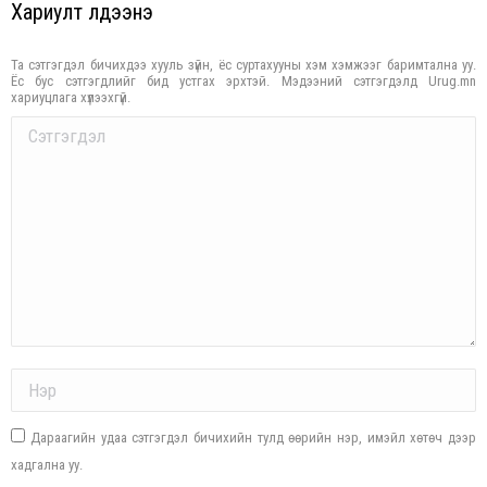
Хариулт үлдээнэ үү
Та сэтгэгдэл бичихдээ хууль зүйн, ёс суртахууны хэм хэмжээг баримтална уу.
Ёс бус сэтгэгдлийг бид устгах эрхтэй. Мэдээний сэтгэгдэлд Urug.mn
хариуцлага хүлээхгүй.
Comment
Name *
Дараагийн удаа сэтгэгдэл бичихийн тулд өөрийн нэр, имэйл хөтөч дээр
хадгална уу.