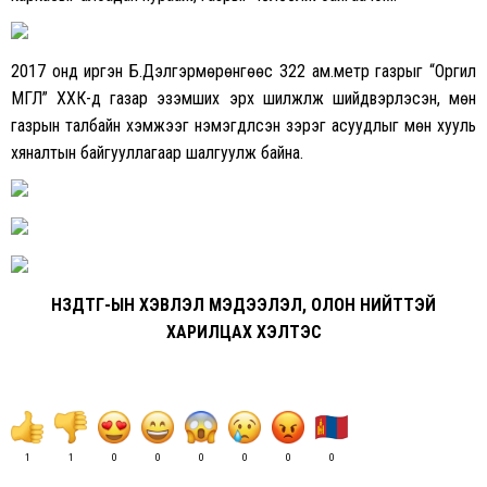
2017 онд иргэн Б.Дэлгэрмөрөнгөөс 322 ам.метр газрыг “Оргил
МГЛ” ХХК-д газар эзэмших эрх шилжүүлж шийдвэрлэсэн, мөн
газрын талбайн хэмжээг нэмэгдүүлсэн зэрэг асуудлыг мөн хууль
хяналтын байгууллагаар шалгуулж байна.
НЗДТГ-ЫН ХЭВЛЭЛ МЭДЭЭЛЭЛ, ОЛОН НИЙТТЭЙ
ХАРИЛЦАХ ХЭЛТЭС
1
1
0
0
0
0
0
0