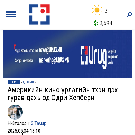
3
Sea
$:
3,594
НҮҮР
»
ДЭЛХИЙ
»
Америкийн кино урлагийн түүхэн дэх
гурав дахь од Одри Хепберн
Нийтэлсэн:
Э.Тамир
2025.05.04 13:10