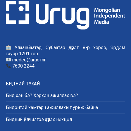
Улаанбаатар, Сүхбаатар дүүрэг, 8-р хороо, Эрдэм
тауэр 1201 тоот
medee@urug.mn
7600 2244
БИДНИЙ ТУХАЙ
Бид хэн бэ? Хэрхэн ажиллах вэ?
Бидэнтэй хамтарч ажиллахыг урьж байна
Бидний үйлчилгээ үзүүлэх нөхцөл