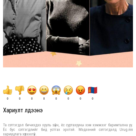
0
0
0
0
0
0
0
0
Хариулт үлдээнэ үү
Та сэтгэгдэл бичихдээ хууль зүйн, ёс суртахууны хэм хэмжээг баримтална уу.
Ёс бус сэтгэгдлийг бид устгах эрхтэй. Мэдээний сэтгэгдэлд Urug.mn
хариуцлага хүлээхгүй.