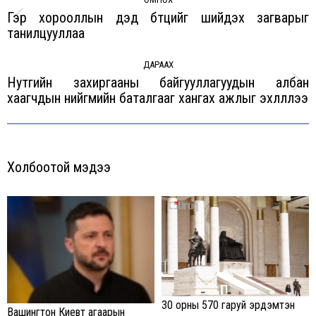
navigation
Гэр хорооллын дэд бүтцийг шийдэх загварыг
Previous
танилцууллаа
post:
ДАРААХ
Нутгийн захиргааны байгууллагуудын албан
Next
хаагчдын нийгмийн баталгааг хангах ажлыг эхлүүллээ
post:
Холбоотой мэдээ
30 орны 570 гаруй эрдэмтэн
Вашингтон Киевт агаарын