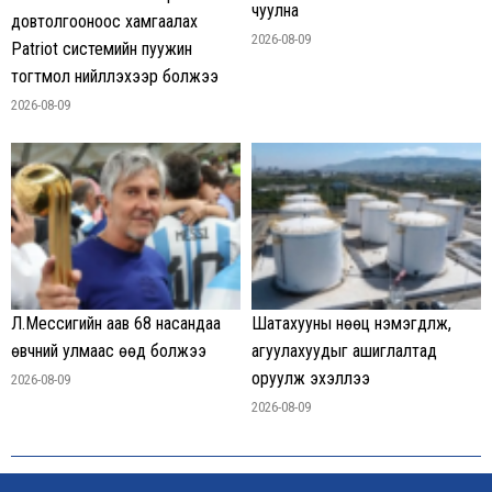
чуулна
довтолгооноос хамгаалах
2026-08-09
Patriot системийн пуужин
тогтмол нийлүүлэхээр болжээ
2026-08-09
Л.Мессигийн аав 68 насандаа
Шатахууны нөөц нэмэгдүүлж,
өвчний улмаас өөд болжээ
агуулахуудыг ашиглалтад
оруулж эхэллээ
2026-08-09
2026-08-09