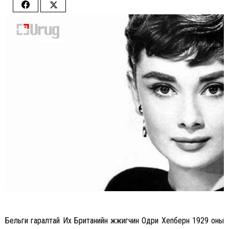
Share
Share
on
on
Facebook
Twitter
Бельги гаралтай Их Британийн жүжигчин Одри Хепберн 1929 оны