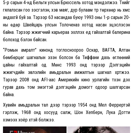
5-р сарын 4-нд Бельги улсын Брюссель хотод мэндэлжээ. Түүнийг
гялалзсан гоо үзэсгэлэн, хэв маяг, дур булаам түр төрхөөр нь хүмүүс
андахгүй буй за. Тэрээр 63 насандаа буюу 1993 оны 1-р сарын 20-
ны өдөр Швейцарь улсын Толоченаз хотод насан эцэслэсэн
байна. Тэрээр жүжигчний карьераа эхлүүлэх үед гайхалтай балерина
болоход бэлэн байсан.
“Ромын амралт” кинонд тоглосноороо Оскар, BAFTA, Алтан
бөмбөрцөг шагналын эзэн болсон ба Тиффани дахь өглөөний
цайны гайхалтай од. Мөнс 1993 онд тэрээр Дэлгэцийн
жүжигчдийн эвлэлийн амьдралын амжилтын шагнал хүртжээ.
Тэрээр 2008 онд AFI-аас Америкийн кино урлагийн түүхэн дэх
гурав дахь том эмэгтэй дэлгэцийн домогт одоор шалгарсан
байна.
Хувийн амьдралын тал дээр тэрээр 1954 онд Мел Феррертэй
гэрлэж, 1968 онд хосууд салж, Шон Хепберн, Лука Дотти
хэмээх хоёр хүүтэй болжээ.