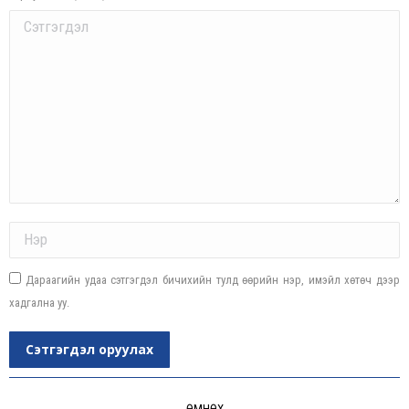
Comment
Name *
Дараагийн удаа сэтгэгдэл бичихийн тулд өөрийн нэр, имэйл хөтөч дээр
хадгална уу.
Сэтгэгдэл оруулах
Post
ӨМНӨХ