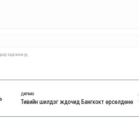
ээр хадгална уу.
ДАРААХ
ь
Тивийн шилдэг жүдочид Бангкокт өрсөлдөнө
Next
post: