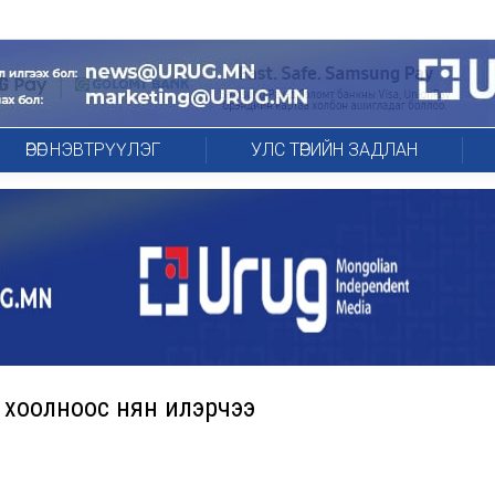
ӨРӨГ НЭВТРҮҮЛЭГ
УЛС ТӨРИЙН ЗАДЛАН
 хоолноос нян илэрчээ