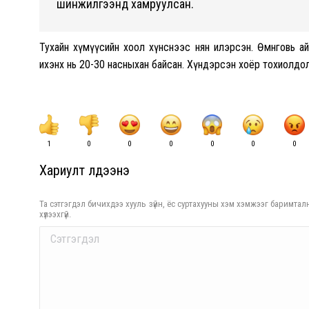
шинжилгээнд хамруулсан.
Тухайн хүмүүсийн хоол хүнснээс нян илэрсэн. Өмнөговь 
ихэнх нь 20-30 насныхан байсан. Хүндэрсэн хоёр тохиолдол
1
0
0
0
0
0
0
Хариулт үлдээнэ үү
Та сэтгэгдэл бичихдээ хууль зүйн, ёс суртахууны хэм хэмжээг баримталн
хүлээхгүй.
Comment