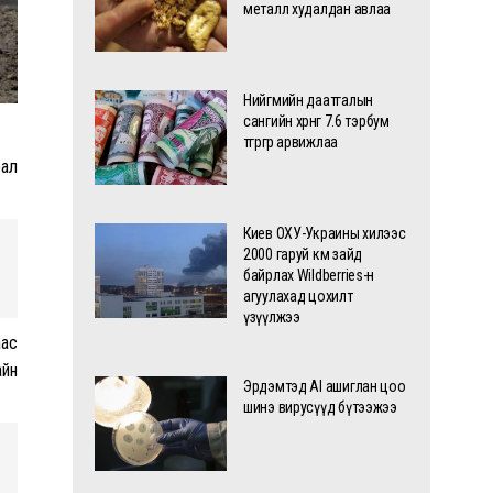
металл худалдан авлаа
Нийгмийн даатгалын
сангийн хөрөнгө 7.6 тэрбум
төгрөгөөр арвижлаа
рал
Киев ОХУ-Украины хилээс
2000 гаруй км зайд
байрлах Wildberries-н
агуулахад цохилт
үзүүлжээ
аас
айн
Эрдэмтэд AI ашиглан цоо
шинэ вирусүүд бүтээжээ