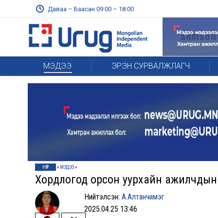
Даваа – Баасан 09:00 – 18:00
МЭДЭЭ
ЭРЭН СУРВАЛЖЛАГЧ
НҮҮР
»
МЭДЭЭ
»
Хордлогод орсон уурхайн ажилчдын
Нийтэлсэн:
А.Алтанчимэг
2025.04.25 13:46