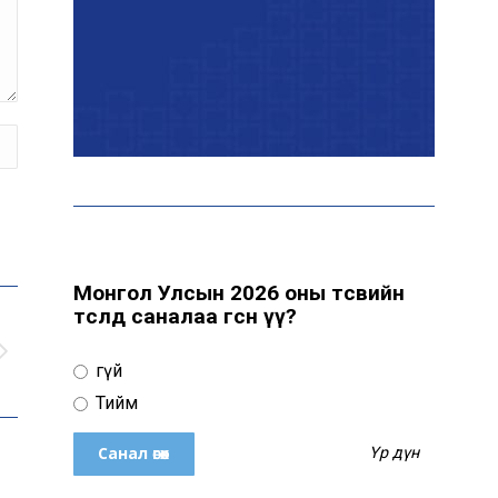
Т.Ганболд: Ерөнхийлөгчийн
сонгуульд нэр дэвших
боломж бүрдвэл өрсөлдөнө
Цахим орчинд тархсан
бичлэгийн дараа
автобусны жолоочид
хариуцлага тооцжээ
Монгол Улсын 2026 оны төсвийн
төсөлд саналаа өгсөн үү?
ХААН Банк Ногоон нуур
орчмыг тохижуулж,
Үгүй
цэцэрлэгт хүрээлэн
байгуулна
Тийм
Үр дүн
Ховд аймагт сураггүй алга
болсон 10 настай охиныг