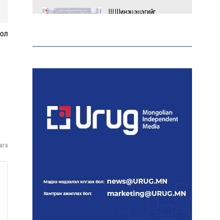
Ш.Шинэцэцэгийг
хохироосон гэх 2011 оны
хэргийг прокуророос
бол
шүүхэд шилжүүлжээ
Meta компанийг 567 сая
ам.доллароор торгожээ
Шатахууны нийлүүлэлт
эрчимжиж, түгээлтийн
ага
хүчин чадлыг нэмэгдүүлж
байна
“Сүхбаатар дүүрэгт
үйлдвэрлэв- 2026”
үзэсгэлэн үргэлжилж
байна