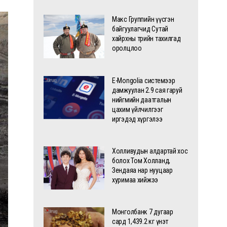
Макс Группийн үүсгэн
байгуулагчид Сутай
хайрхны төрийн тахилгад
оролцлоо
E-Mongolia системээр
дамжуулан 2.9 сая гаруй
нийгмийн даатгалын
цахим үйлчилгээг
иргэдэд хүргэлээ
Холливудын алдартай хос
болох Том Холланд,
Зендаяа нар нууцаар
хуримаа хийжээ
Монголбанк 7 дугаар
сард 1,439.2 кг үнэт