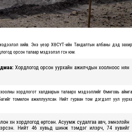
.25/ мэдээлэл хийв. Энэ үеэр ХӨСҮТ-ийн Тандалтын албаны дэд захи
логод орсон талаар мэдээлэл өгсөн юм.
Одмаа:
Хордлогод орсон уурхайн ажилчдын хоолноос нян
хоолны хордлогот халдварын талаарх мэдээллийг Өмнөговь аймг
 багийг томилон ажиллуулсан. Нийт гурван том дэгдэлт уул уурх
эд олон хүн хордлогод өртсөн. Асуумж судалгаа авч, эмнэлзүйн
лэрсэн. Нийт 46 хувьд шинж тэмдэг илэрч, 74 хувийг