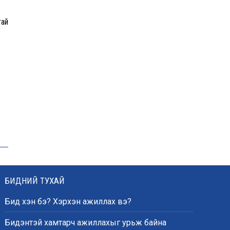
эрэн хайх ажиллагаа
үргэлжилж байна
тай
Гадаад худалдааны бараа
эргэлт 19.4 тэрбум
ам.долларт хүрч, экспорт
57.5 хувиар өсжээ
Ихэнх нутгаар халж, зарим
бүсэд аадар бороо орно
БИДНИЙ ТУХАЙ
НАТО-гийн логистикийн
чухал төв Лейпцигийн
Бид хэн бэ? Хэрхэн ажиллах вэ?
нисэх буудалд бөмбөгтэй
дрон илэрлээ
Бидэнтэй хамтарч ажиллахыг урьж байна