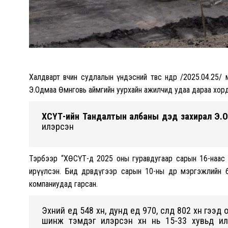
Халдварт өвчин судлалын үндэсний төвөөс өнөөдөр /2025.04
Э.Одмаа Өмнөговь аймгийн уурхайн ажилчид удаа дараа хорд
ХӨСҮТ-ийн Тандалтын албаны дэд захирал Э.
илэрсэн
Тэрбээр “ХӨСҮТ-д 2025 оны гуравдугаар сарын 16-наас 
ирүүлсэн. Бид дөрөвдүгээр сарын 10-ны өдөр мэргэжлийн
компаниудад гарсан.
Эхний үед 548 хүн, дунд үед 970, сүүлд 802 хүн гэ
шинж тэмдэг илэрсэн хүн нь 15-33 хувьд и