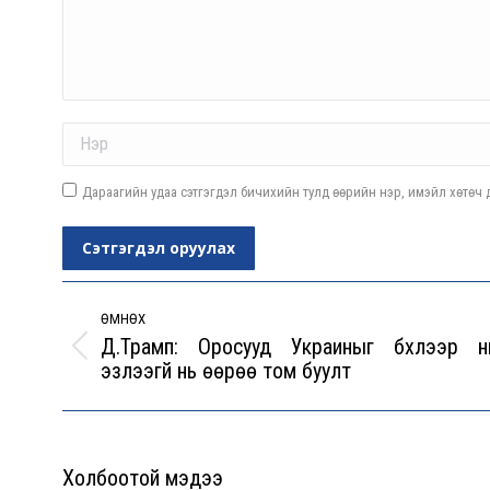
Name *
Дараагийн удаа сэтгэгдэл бичихийн тулд өөрийн нэр, имэйл хөтөч д
Сэтгэгдэл оруулах
Post
navigation
ӨМНӨХ
Д.Трамп: Оросууд Украиныг бүхлээр н
Previous
эзлээгүй нь өөрөө том буулт
post:
Холбоотой мэдээ