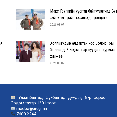
Макс Группийн үүсгэн байгуулагчид Су
хайрхны төрийн тахилгад оролцлоо
2026-08-07
ая
Холливудын алдартай хос болох Том
Холланд, Зендаяа нар нууцаар хуримаа
хийжээ
2026-08-07
Улаанбаатар, Сүхбаатар дүүрэг, 8-р хороо,
Эрдэм тауэр 1201 тоот
medee@urug.mn
7600 2244