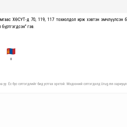
аймгаас ХӨСҮТ-д 70, 119, 117 тохиолдол ирж хэвтэн эмчлүүлсэн 
 бүртгэгдсэн” гэв.
0
а уу. Ёс бус сэтгэгдлийг бид устгах эрхтэй. Мэдээний сэтгэгдэлд Urug.mn хариуцл