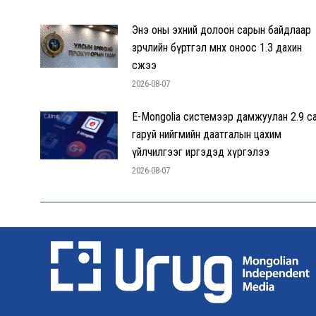
Энэ оны эхний долоон сарын байдлаар
зөрчлийн бүртгэл өмнөх оноос 1.3 дахин
өсжээ
2026-08-07
E-Mongolia системээр дамжуулан 2.9 с
гаруй нийгмийн даатгалын цахим
үйлчилгээг иргэдэд хүргэлээ
2026-08-07