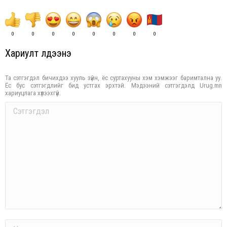
0
0
0
0
0
0
0
0
Хариулт үлдээнэ үү
Та сэтгэгдэл бичихдээ хууль зүйн, ёс суртахууны хэм хэмжээг баримтална уу.
Ёс бус сэтгэгдлийг бид устгах эрхтэй. Мэдээний сэтгэгдэлд Urug.mn
хариуцлага хүлээхгүй.
Comment
Name *