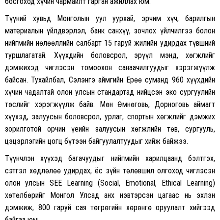
босгоход хүчин чармайлт гарган ажиллах юм.
Түүний хувьд Монголын уул уурхай, эрчим хүч, барилгын
материалын үйлдвэрлэл, банк санхүү, зочлох үйлчилгээ болон
нийгмийн нөлөөллийн салбарт 15 гаруй жилийн удирдах түвшний
туршлагатай. Хүүхдийн боловсрол, эрүүл мэнд, хөгжлийг
дэмжихэд чиглэсэн томоохон санаачилгуудыг хэрэгжүүлж
байсан. Тухайлбал, Сэлэнгэ аймгийн Ерөө суманд 960 хүүхдийн
хүчин чадалтай олон улсын стандартад нийцсэн эко сургуулийн
төслийг хэрэгжүүлж байв. Мөн Өмнөговь, Дорноговь аймагт
хүүхэд, залуусын боловсрол, урлаг, спортын хөгжлийг дэмжих
зорилготой орчин үеийн залуусын хөгжлийн төв, сургууль,
цэцэрлэгийн цогц бүтээн байгуулалтуудыг хийж байжээ.
Түүнчлэн хүүхэд багачуудыг нийгмийн харилцаанд бэлтгэх,
сэтгэл хөдлөлөө удирдах, ёс зүйн төлөвшил олгоход чиглэсэн
олон улсын SEE Learning (Social, Emotional, Ethical Learning)
хөтөлбөрийг Монгол Улсад анх нэвтэрсэн цагаас нь эхлэн
дэмжиж, 800 гаруй сая төгрөгийн хөрөнгө оруулалт хийгээд
байгаа юм.