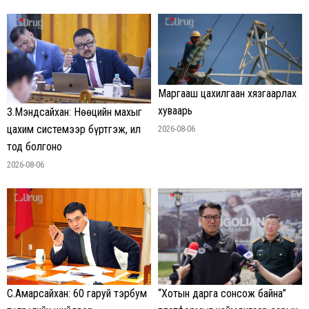
Маргааш цахилгаан хязгаарлах
хуваарь
З.Мэндсайхан: Нөөцийн махыг
цахим системээр бүртгэж, ил
2026-08-06
тод болгоно
2026-08-06
С.Амарсайхан: 60 гаруй тэрбум
“Хотын дарга сонсож байна”