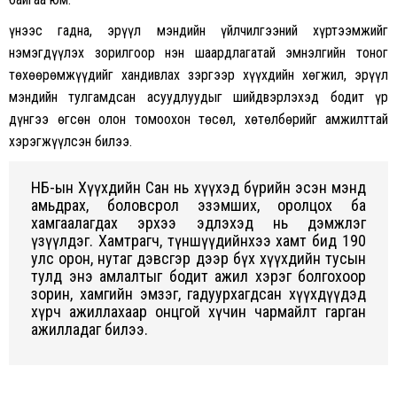
Үүнээс гадна, эрүүл мэндийн үйлчилгээний хүртээмжийг
нэмэгдүүлэх зорилгоор нэн шаардлагатай эмнэлгийн тоног
төхөөрөмжүүдийг хандивлах зэргээр хүүхдийн хөгжил, эрүүл
мэндийн тулгамдсан асуудлуудыг шийдвэрлэхэд бодит үр
дүнгээ өгсөн олон томоохон төсөл, хөтөлбөрийг амжилттай
хэрэгжүүлсэн билээ.
НҮБ-ын Хүүхдийн Сан нь хүүхэд бүрийн эсэн мэнд
амьдрах, боловсрол эзэмших, оролцох ба
хамгаалагдах эрхээ эдлэхэд нь дэмжлэг
үзүүлдэг. Хамтрагч, түншүүдийнхээ хамт бид 190
улс орон, нутаг дэвсгэр дээр бүх хүүхдийн тусын
тулд энэ амлалтыг бодит ажил хэрэг болгохоор
зорин, хамгийн эмзэг, гадуурхагдсан хүүхдүүдэд
хүрч ажиллахаар онцгой хүчин чармайлт гарган
ажилладаг билээ.