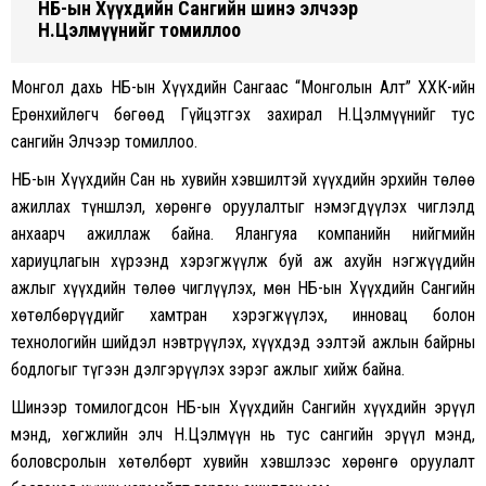
НҮБ-ын Хүүхдийн Сангийн шинэ элчээр
Н.Цэлмүүнийг томиллоо
Монгол дахь НҮБ-ын Хүүхдийн Сангаас “Монголын Алт” ХХК-ийн
Ерөнхийлөгч бөгөөд Гүйцэтгэх захирал Н.Цэлмүүнийг тус
сангийн Элчээр томиллоо.
НҮБ-ын Хүүхдийн Сан нь хувийн хэвшилтэй хүүхдийн эрхийн төлөө
ажиллах түншлэл, хөрөнгө оруулалтыг нэмэгдүүлэх чиглэлд
анхаарч ажиллаж байна. Ялангуяа компанийн нийгмийн
хариуцлагын хүрээнд хэрэгжүүлж буй аж ахуйн нэгжүүдийн
ажлыг хүүхдийн төлөө чиглүүлэх, мөн НҮБ-ын Хүүхдийн Сангийн
хөтөлбөрүүдийг хамтран хэрэгжүүлэх, инновац болон
технологийн шийдэл нэвтрүүлэх, хүүхдэд ээлтэй ажлын байрны
бодлогыг түгээн дэлгэрүүлэх зэрэг ажлыг хийж байна.
Шинээр томилогдсон НҮБ-ын Хүүхдийн Сангийн хүүхдийн эрүүл
мэнд, хөгжлийн элч Н.Цэлмүүн нь тус сангийн эрүүл мэнд,
боловсролын хөтөлбөрт хувийн хэвшлээс хөрөнгө оруулалт