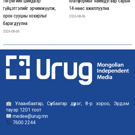
төгрөгийн шийдвэр
платформыг наймдугаар сарын
гүйцэтгэлийг эрчимжүүлж,
14-нөөс ажиллуулна
орон сууцны хохирлыг
2026-08-06
барагдуулна
2026-08-06
Улаанбаатар, Сүхбаатар дүүрэг, 8-р хороо, Эрдэм
тауэр 1201 тоот
medee@urug.mn
7600 2244