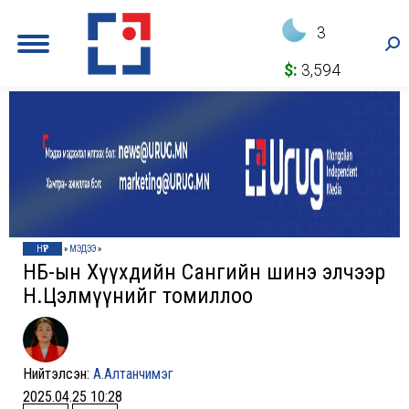
3
Sea
$:
3,594
НҮҮР
»
МЭДЭЭ
»
НҮБ-ын Хүүхдийн Сангийн шинэ элчээр
Н.Цэлмүүнийг томиллоо
Нийтэлсэн:
А.Алтанчимэг
2025.04.25 10:28