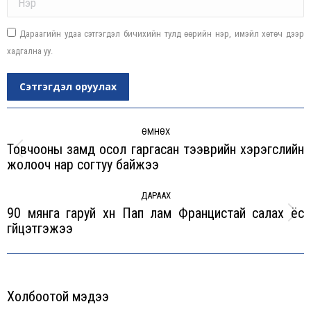
Дараагийн удаа сэтгэгдэл бичихийн тулд өөрийн нэр, имэйл хөтөч дээр
хадгална уу.
Сэтгэгдэл оруулах
Post
navigation
ӨМНӨХ
Товчооны замд осол гаргасан тээврийн хэрэгслийн
Previous
жолооч нар согтуу байжээ
post:
ДАРААХ
90 мянга гаруй хүн Пап лам Францистай салах ёс
Next
гүйцэтгэжээ
post:
Холбоотой мэдээ