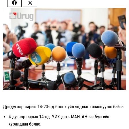
Share
Share
on
on
Facebook
Twitter
Дөрөвдүгээр сарын 14-20-нд болох үйл явдлыг танилцуулж байна.
4 дүгээр сарын 14-нд: УИХ дахь МАН, АН-ын бүлгийн
хуралдаан болно.