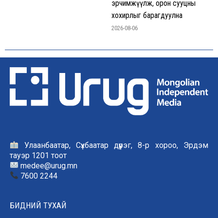
эрчимжүүлж, орон сууцны
хохирлыг барагдуулна
2026-08-06
Улаанбаатар, Сүхбаатар дүүрэг, 8-р хороо, Эрдэм
тауэр 1201 тоот
medee@urug.mn
7600 2244
БИДНИЙ ТУХАЙ