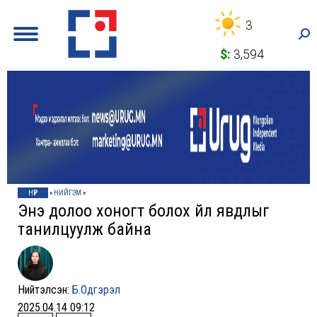
3
Sea
$:
3,594
НҮҮР
»
НИЙГЭМ
»
Энэ долоо хоногт болох үйл явдлыг
танилцуулж байна
Нийтэлсэн:
Б.Одгэрэл
2025.04.14 09:12