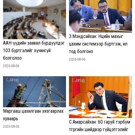
З.Мэндсайхан: Нөөцийн махыг
ААН-үүдийн заавал бүрдүүлдэг
цахим системээр бүртгэж, ил
103 бүртгэлийг хүчингүй
тод болгоно
болголоо
2026-08-06
2026-08-06
Маргааш цахилгаан хязгаарлах
хуваарь
С.Амарсайхан: 60 гаруй тэрбум
2026-08-06
төгрөгийн шийдвэр гүйцэтгэлийг