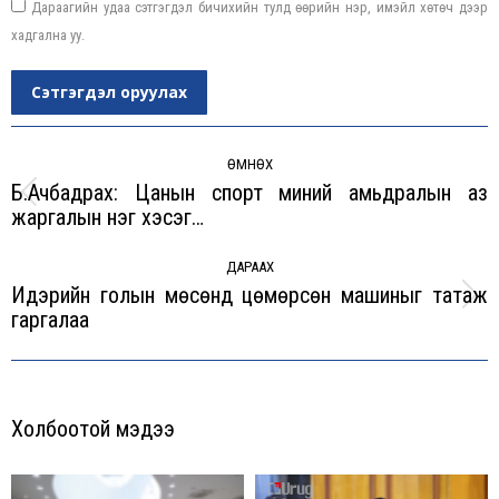
Дараагийн удаа сэтгэгдэл бичихийн тулд өөрийн нэр, имэйл хөтөч дээр
хадгална уу.
Сэтгэгдэл оруулах
Post
navigation
ӨМНӨХ
Б.Ачбадрах: Цанын спорт миний амьдралын аз
Previous
жаргалын нэг хэсэг…
post:
ДАРААХ
Идэрийн голын мөсөнд цөмөрсөн машиныг татаж
Next
гаргалаа
post:
Холбоотой мэдээ