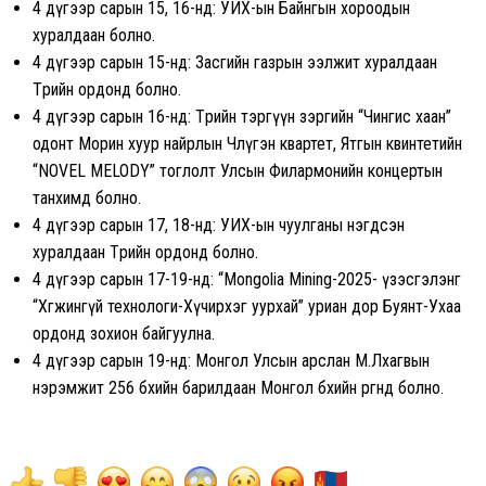
4 дүгээр сарын 15, 16-нд: УИХ-ын Байнгын хороодын
хуралдаан болно.
4 дүгээр сарын 15-нд: Засгийн газрын ээлжит хуралдаан
Төрийн ордонд болно.
4 дүгээр сарын 16-нд: Төрийн тэргүүн зэргийн “Чингис хаан”
одонт Морин хуур найрлын Чөлүгэн квартет, Ятгын квинтетийн
“NOVEL MELODY” тоглолт Улсын Филармонийн концертын
танхимд болно.
4 дүгээр сарын 17, 18-нд: УИХ-ын чуулганы нэгдсэн
хуралдаан Төрийн ордонд болно.
4 дүгээр сарын 17-19-нд: “Mongolia Mining-2025- үзэсгэлэнг
“Хөгжингүй технологи-Хүчирхэг уурхай” уриан дор Буянт-Ухаа
ордонд зохион байгуулна.
4 дүгээр сарын 19-нд: Монгол Улсын арслан М.Лхагвын
нэрэмжит 256 бөхийн барилдаан Монгол бөхийн өргөөнд болно.